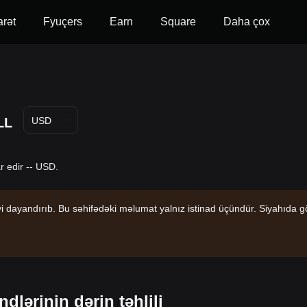
arət
Fyuçers
Earn
Square
Daha çox
LL
USD
r edir -- USD.
 dayandırıb. Bu səhifədəki məlumat yalnız istinad üçündür. Siyahıda gös
dlərinin dərin təhlili