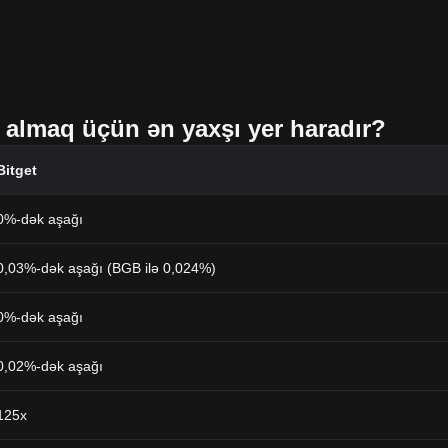
ı almaq üçün ən yaxşı yer haradır?
Bitget
0%-dək aşağı
0,03%-dək aşağı (BGB ilə 0,024%)
0%-dək aşağı
0,02%-dək aşağı
125x