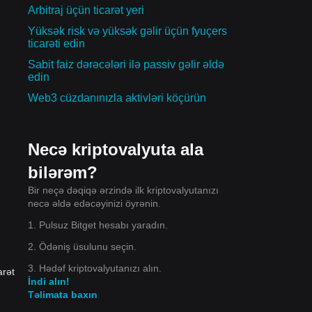
Arbitraj üçün ticarət yeri
Yüksək risk və yüksək gəlir üçün fyuçers
ticarəti edin
Sabit faiz dərəcələri ilə passiv gəlir əldə
edin
Web3 cüzdanınızla aktivləri köçürün
Necə kriptovalyuta ala
bilərəm?
Bir neçə dəqiqə ərzində ilk kriptovalyutanızı
necə əldə edəcəyinizi öyrənin.
1. Pulsuz Bitget hesabı yaradın.
2. Ödəniş üsulunu seçin.
3. Hədəf kriptovalyutanızı alın.
arət
İndi alın!
Təlimata baxın