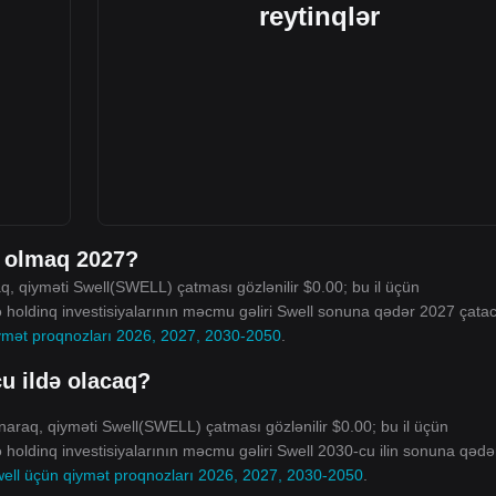
reytinqlər
 olmaq 2027?
q, qiyməti Swell(SWELL) çatması gözlənilir $0.00; bu il üçün
ə holdinq investisiyalarının məcmu gəliri Swell sonuna qədər 2027 çata
ymət proqnozları 2026, 2027, 2030-2050
.
u ildə olacaq?
naraq, qiyməti Swell(SWELL) çatması gözlənilir $0.00; bu il üçün
 holdinq investisiyalarının məcmu gəliri Swell 2030-cu ilin sonuna qədə
ell üçün qiymət proqnozları 2026, 2027, 2030-2050
.