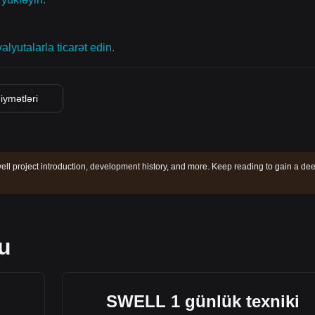
alyutalarla ticarət edin.
iymətləri
well project introduction, development history, and more. Keep reading to gain a de
u
SWELL 1 günlük texniki