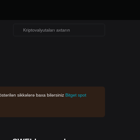
tərilən sikkələrə baxa bilərsiniz
Bitget spot