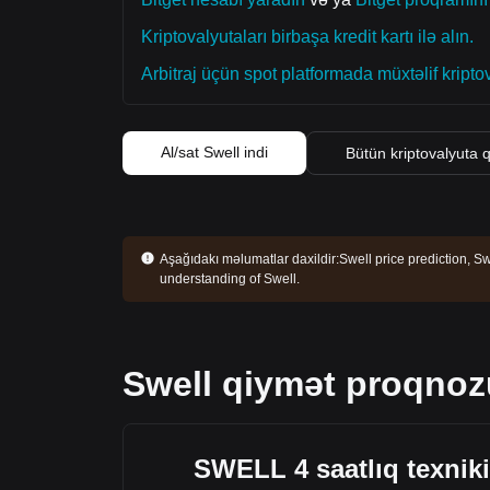
Kriptovalyutaları birbaşa kredit kartı ilə alın.
Arbitraj üçün spot platformada müxtəlif kriptov
Al/sat Swell indi
Bütün kriptovalyuta q
Aşağıdakı məlumatlar daxildir:
Swell price prediction, S
understanding of Swell.
Swell qiymət proqnoz
SWELL 4 saatlıq texniki