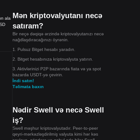
Mən kriptovalyutanı necə
ın ala
satıram?
USD
Bir neçə dəqiqə ərzində kriptovalyutanızı necə
nağdlaşdıracağınızı öyrənin.
1. Pulsuz Bitget hesabı yaradın.
2. Bitget hesabınıza kriptovalyuta yatırın.
3. Aktivlərinizi P2P bazarında fiata və ya spot
bazarda USDT-yə çevirin.
İndi satın!
Təlimata baxın
Nədir Swell və necə Swell
iş?
Swell məşhur kriptovalyutadır. Peer-to-peer
qeyri-mərkəzləşdirilmiş valyuta kimi hər kəs
saxlaya, göndərə və qəbul edə bilər Swell