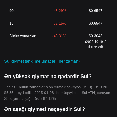
90d
-48.29%
$0.6547
1y
-82.15%
$0.6547
Bütün zamanlar
-45.31%
$0.3643
(2023-10-19, 2
illər əvvəl)
Sui qiymət tarixi məlumatları (hər zaman)
Ən yüksək qiymət nə qədərdir Sui?
The SUI bütün zamanların ən yüksək səviyyəsi (ATH). USD idi
$5.35, qeyd edildi 2025-01-06. ilə müqayisədə Sui ATH, cərəyan
Sui qiymət aşağı düşür 87.13%.
Ən aşağı qiyməti neçəyədir Sui?