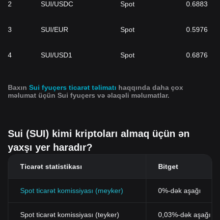
2
SUI/USDC
Spot
0.6883
3
SUI/EUR
Spot
0.5976
4
SUI/USD1
Spot
0.6876
Baxın
Sui fyuçers ticarət təlimatı
haqqında daha çox
məlumat üçün Sui fyuçers və əlaqəli məlumatlar.
Sui (SUI) kimi kriptoları almaq üçün ən
yaxşı yer haradır?
Ticarət statistikası
Bitget
Spot ticarət komissiyası (meyker)
0%-dək aşağı
Spot ticarət komissiyası (teyker)
0,03%-dək aşağı (B