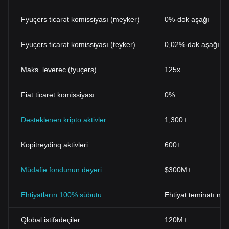
Fyuçers ticarət komissiyası (meyker)
0%-dək aşağı
Fyuçers ticarət komissiyası (teyker)
0,02%-dək aşağı
Maks. leverec (fyuçers)
125x
Fiat ticarət komissiyası
0%
Dəstəklənən kripto aktivlər
1,300+
Kopitreydinq aktivləri
600+
Müdafiə fondunun dəyəri
$300M+
Ehtiyatların 100% sübutu
Ehtiyat təminatı nis
Qlobal istifadəçilər
120M+