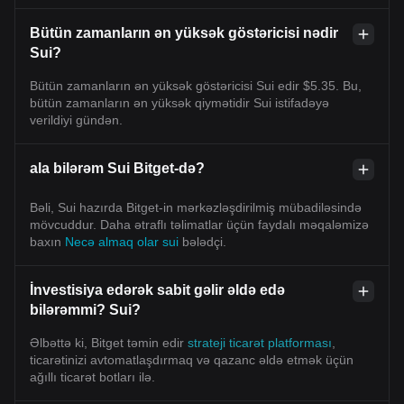
Bütün zamanların ən yüksək göstəricisi nədir
Sui?
Bütün zamanların ən yüksək göstəricisi Sui edir $5.35. Bu,
bütün zamanların ən yüksək qiymətidir Sui istifadəyə
verildiyi gündən.
ala bilərəm Sui Bitget-də?
Bəli, Sui hazırda Bitget-in mərkəzləşdirilmiş mübadiləsində
mövcuddur. Daha ətraflı təlimatlar üçün faydalı məqaləmizə
baxın
Necə almaq olar sui
bələdçi.
İnvestisiya edərək sabit gəlir əldə edə
bilərəmmi? Sui?
Əlbəttə ki, Bitget təmin edir
strateji ticarət platforması
,
ticarətinizi avtomatlaşdırmaq və qazanc əldə etmək üçün
ağıllı ticarət botları ilə.