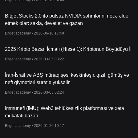
Bitget academy •
2026-07-13 04:46
Bitget Stocks 2.0 ilə pulsuz NVIDIA səhmlərini necə əldə
etmək olar: saxla, dəvət et və qazan
Bitget academy •
2026-06-10 17:49
2025 Kripto Bazarı İcmalı (Hissə 1): Kriptonun Böyüdüyü İl
Bitget academy •
2026-03-05 03:22
İran-İsrail və ABŞ münaqişəsi kəskinləşir, qızıl, gümüş və
neft qiymətləri sürətlə yüksəlir
Bitget academy •
2026-03-03 02:24
Immunefi (IMU): Web3 təhlükəsizlik platforması və xəta
mükafatı bazarı
Bitget academy •
2026-01-20 10:17