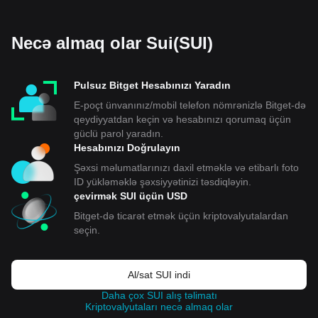
Necə almaq olar Sui(SUI)
Pulsuz Bitget Hesabınızı Yaradın
E-poçt ünvanınız/mobil telefon nömrənizlə Bitget-də
qeydiyyatdan keçin və hesabınızı qorumaq üçün
güclü parol yaradın.
Hesabınızı Doğrulayın
Şəxsi məlumatlarınızı daxil etməklə və etibarlı foto
ID yükləməklə şəxsiyyətinizi təsdiqləyin.
çevirmək SUI üçün USD
Bitget-də ticarət etmək üçün kriptovalyutalardan
seçin.
Al/sat SUI indi
Daha çox SUI alış təlimatı
Kriptovalyutaları necə almaq olar