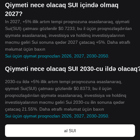
Qiymeti nece olacaq SUI içində olmaq
2027?
In 2027, +5% illik artım tempi proqnozuna əsaslanaraq, qiyməti
Sui(SUI) çatması gözlənilir $0.7233; bu il üçün proqnozlaşdırılan
qiymətə əsaslanaraq, investisiya və holdinq investisiyalarının
məcmu gəliri Sui sonuna qədər 2027 çatacaq +5%. Daha ətraflı
məlumat üçün baxın
Sui üçün qiymət proqnozları 2026, 2027, 2030-2050
.
Qiymeti nece olacaq SUI 2030-cu ildə olacaq
2030-cu ildə +5% illik artım tempi proqnozuna əsaslanaraq,
qiyməti Sui(SUI) çatması gözlənilir $0.8373; bu il üçün
proqnozlaşdırılan qiymətə əsaslanaraq, investisiya və holdinq
investisiyalarının məcmu gəliri Sui 2030-cu ilin sonuna qədər
çatacaq 21.55%. Daha ətraflı məlumat üçün baxın
Sui üçün qiymət proqnozları 2026, 2027, 2030-2050
.
al SUI