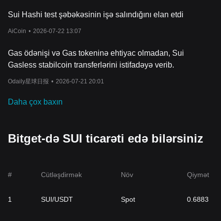
Sui Hashi test şəbəkəsinin işə salındığını elan etdi
AiCoin
•
2026-07-22 13:07
Gas ödənişi və Gas tokeninə ehtiyac olmadan, Sui
Gasless stabilcoin transferlərini istifadəyə verib.
Odaily星球日报
•
2026-07-21 20:01
Daha çox baxın
Bitget-də SUI ticarəti edə bilərsiniz
#
Cütləşdirmək
Növ
Qiymət
1
SUI/USDT
Spot
0.6883