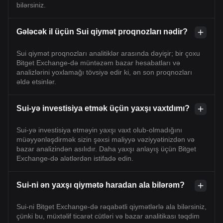
bilərsiniz.
Gələcək il üçün Sui qiymət proqnozları nədir?
Sui qiymət proqnozları analitiklər arasında dəyişir; bir çoxu
Bitget Exchange-də müntəzəm bazar hesabatları və
analizlərini yoxlamağı tövsiyə edir ki, ən son proqnozları
əldə etsinlər.
Sui-yə investisiya etmək üçün yaxşı vaxtdımı?
Sui-yə investisiya etməyin yaxşı vaxt olub-olmadığını
müəyyənləşdirmək sizin şəxsi maliyyə vəziyyətinizdən və
bazar analizindən asılıdır. Daha yaxşı anlayış üçün Bitget
Exchange-də alətlərdən istifadə edin.
Sui-ni ən yaxşı qiymətə haradan ala bilərəm?
Sui-ni Bitget Exchange-də rəqabətli qiymətlərlə ala bilərsiniz,
çünki bu, müxtəlif ticarət cütləri və bazar analitikası təqdim