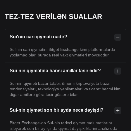
TEZ-TEZ VERİLƏN SUALLAR
Sui'nin cari qiyməti nədir?
Sui'nin cari qiymətini Bitget Exchange kimi platformalarda
yoxlamaq olar, burada real vaxt qiymətləri mövcuddur.
Sui-nin qiymətinə hansı amillər təsir edir?
Sui-nin qiyməti bazar tələbi, ümumi kriptovalyuta bazar
tendensiyaları, texnologiya yeniləmələri və ticarət həcmi kimi
digər amillərə görə təsir göstərə bilər.
Sui-nin qiyməti son bir ayda necə dəyişdi?
Bitget Exchange-də Sui-nin tarixçi qiymət məlumatlarını
izləyərək son bir ay içində qiymət dəyişikliklərini analiz edə