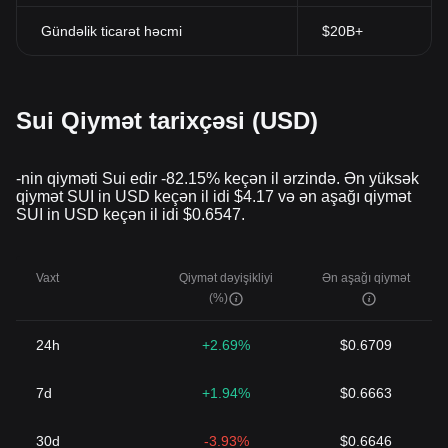
Gündəlik ticarət həcmi
$20B+
Sui Qiymət tarixçəsi (USD)
-nin qiyməti Sui edir -82.15% keçən il ərzində. Ən yüksək
qiymət SUI in USD keçən il idi $4.17 və ən aşağı qiymət
SUI in USD keçən il idi $0.6547.
Vaxt
Qiymət dəyişikliyi
Ən aşağı qiymət
(%)
24h
+2.69%
$0.6709
7d
+1.94%
$0.6663
30d
-3.93%
$0.6646