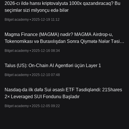
2026-cı ildə hansı kriptovalyuta 1000x qazandıracaq? Bu
seçimlər sizi milyonçu edə bilər
Bitget academy •
2025-12-19 11:12
Magma Finance (MAGMA) nədir? MAGMA Airdrop-u,
Tokenomikası və Buraxılışdan Sonra Qiymətə Nələr Təsir
Edə bilər
Bitget academy •
2025-12-16 08:34
Talus (US): On-Chain AI Agentləri üçün Layer 1
Bitget academy •
2025-12-10 07:48
Nasdaq-da ilk dəfə Sui əsaslı ETF Təsdiqləndi: 21Shares
2× Leveraged SUI Fondunu Başladır
Bitget academy •
2025-12-05 09:22