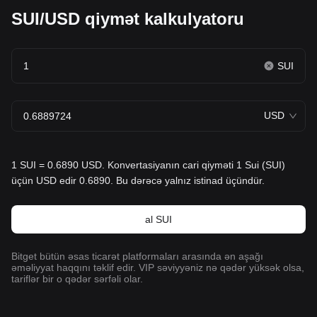
SUI/USD qiymət kalkulyatoru
SUI
USD
1 SUI = 0.6890 USD. Konvertasiyanın cari qiyməti 1 Sui (SUI)
üçün USD edir 0.6890. Bu dərəcə yalnız istinad üçündür.
al SUI
Bitget bütün əsas ticarət platformaları arasında ən aşağı
əməliyyat haqqını təklif edir. VIP səviyyəniz nə qədər yüksək olsa,
tariflər bir o qədər sərfəli olar.