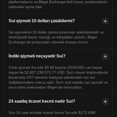
platformalarını və Bitget Exchange'deki bazar yeniləmələrini
izləməklə tapıla bilər.
Sui qiyməti 10 dolları çatabilərmi?
Sui qiymətinin 10 dollar çatma potensialı spekulyativdir və
əhəmiyyətli bazar marağı və inkişafdan asılıdır; Bitget
Exchange-də proqnozları izləmək tövsiyə olunur.
İndiki qiyməti neçəyədir Sui?
Canlı qiyməti Sui edir $0.69 başına (SUI/USD) cari bazar
dəyəri ilə $2,807,238,573.77 USD. Sui's dəyəri kriptovalyuta
bazarında 24/7 davamlı fəaliyyət səbəbindən tez-tez
dalğalanmalara məruz qalır. Sui's real vaxtda cari qiyməti və
onun tarixi məlumatları Bitget-də mövcuddur.
24 saatlıq ticarət həcmi nədir Sui?
Son 24 saat ərzində ticarət həcmi Sui edir $173.69M.