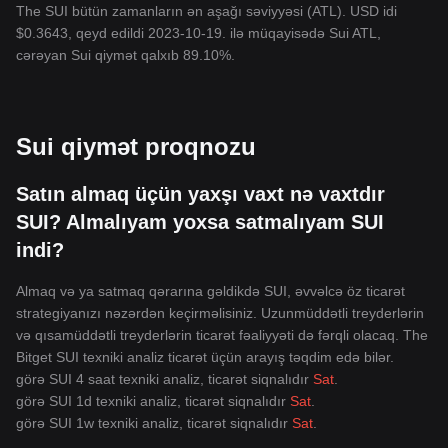
The SUI bütün zamanların ən aşağı səviyyəsi (ATL). USD idi
$0.3643, qeyd edildi 2023-10-19. ilə müqayisədə Sui ATL,
cərəyan Sui qiymət qalxıb 89.10%.
Sui qiymət proqnozu
Satın almaq üçün yaxşı vaxt nə vaxtdır
SUI? Almalıyam yoxsa satmalıyam SUI
indi?
Almaq və ya satmaq qərarına gəldikdə SUI, əvvəlcə öz ticarət
strategiyanızı nəzərdən keçirməlisiniz. Uzunmüddətli treyderlərin
və qısamüddətli treyderlərin ticarət fəaliyyəti də fərqli olacaq. The
Bitget SUI texniki analiz ticarət üçün arayış təqdim edə bilər.
görə SUI 4 saat texniki analiz, ticarət siqnalıdır
Sat
.
görə SUI 1d texniki analiz, ticarət siqnalıdır
Sat
.
görə SUI 1w texniki analiz, ticarət siqnalıdır
Sat
.