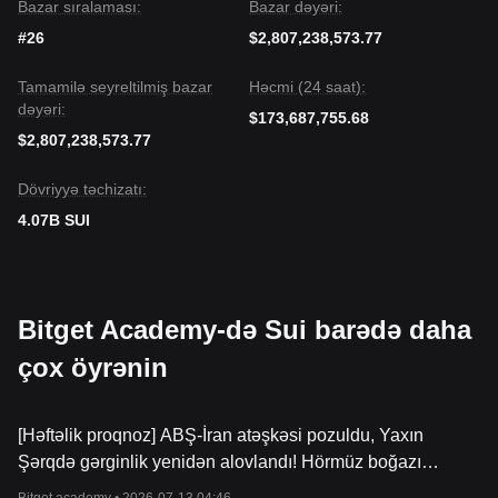
Bazar sıralaması:
Bazar dəyəri:
#26
$2,807,238,573.77
Tamamilə seyreltilmiş bazar
Həcmi (24 saat):
dəyəri:
$173,687,755.68
$2,807,238,573.77
Dövriyyə təchizatı:
4.07B SUI
Bitget Academy-də Sui barədə daha
çox öyrənin
[Həftəlik proqnoz] ABŞ-İran atəşkəsi pozuldu, Yaxın
Şərqdə gərginlik yenidən alovlandı! Hörmüz boğazı
böhranı neft və qızıl bazarlarını necə sarsıdacaq?