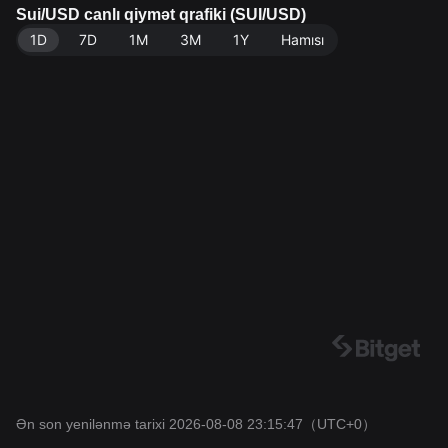
jası. Son yenilənmə: 2026-08-08 23:15:47.
Sui/USD canlı qiymət qrafiki (SUI/USD)
1D
7D
1M
3M
1Y
Hamısı
Ən son yenilənmə tarixi 2026-08-08 23:15:47
（UTC+0）