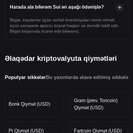
Harada ala bilərəm Sui ən aşağı ödənişlə?
Bitget, treyderlər üçün sərfəli investisiyaları təmin etmək
üçün sənayedə aparıcı ticarət haqları və dərinlik təklif edir.
Bitget birjasında ticarət edə bilərsiniz.
Əlaqədar kriptovalyuta qiymətləri
Populyar sikkələr
Bu yaxınlarda əlavə edilmiş sikkələr
O
Gram (prev. Toncoin)
Bonk Qiymət (USD)
Qiymət (USD)
Pi Qiymət (USD)
Fartcoin Qiymət (USD)