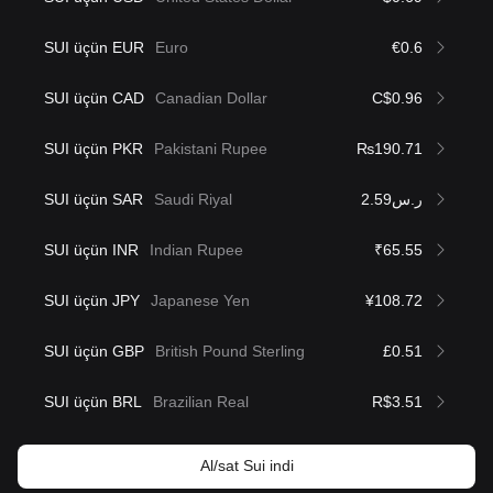
SUI üçün EUR
Euro
€0.6
SUI üçün CAD
Canadian Dollar
C$0.96
SUI üçün PKR
Pakistani Rupee
₨190.71
SUI üçün SAR
Saudi Riyal
ر.س2.59
SUI üçün INR
Indian Rupee
₹65.55
SUI üçün JPY
Japanese Yen
¥108.72
SUI üçün GBP
British Pound Sterling
£0.51
SUI üçün BRL
Brazilian Real
R$3.51
Al/sat Sui indi