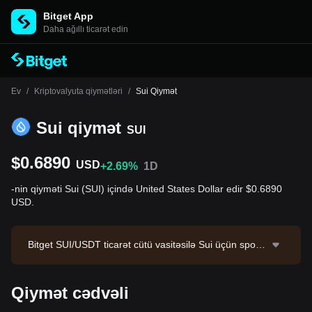
Bitget App
Daha ağıllı ticarət edin
Ev
/
Kriptovalyuta qiymətləri
/
Sui Qiymət
Sui qiymət
SUI
$0.6890
USD
+2.69%
1D
-nin qiyməti Sui (SUI) içində United States Dollar edir $0.6890
USD.
Bitget SUI/USDT ticarət cütü vasitəsilə Sui üçün spot ti
carət təklif edir. SUI/USDT-nin cari qiyməti 0.6883, 24
saatlıq ticarət həcmi isə $1,627,904.13-dir. Sui aktivini
Qiymət cədvəli
n bazar kapitallaşması $2,807,238,573.77, dövriyyədə
ki təklifi isə 4.07B SUI-dir. Məlumat mənbəyi: Bitget Bir