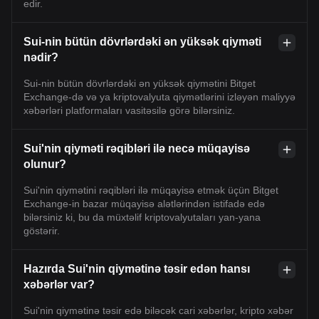
edir.
Sui-nin bütün dövrlərdəki ən yüksək qiyməti
nədir?
Sui-nin bütün dövrlərdəki ən yüksək qiymətini Bitget
Exchange-də və ya kriptovalyuta qiymətlərini izləyən maliyyə
xəbərləri platformaları vasitəsilə görə bilərsiniz.
Sui'nin qiyməti rəqibləri ilə necə müqayisə
olunur?
Sui'nin qiymətini rəqibləri ilə müqayisə etmək üçün Bitget
Exchange-in bazar müqayisə alətlərindən istifadə edə
bilərsiniz ki, bu da müxtəlif kriptovalyutaları yan-yana
göstərir.
Hazırda Sui'nin qiymətinə təsir edən hansı
xəbərlər var?
Sui'nin qiymətinə təsir edə biləcək cari xəbərlər, kripto xəbər