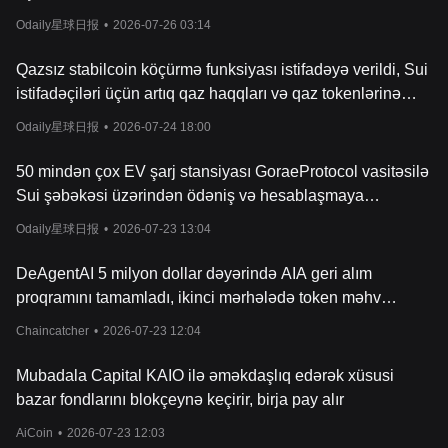
Odaily星球日报
•
2026-07-26 03:14
Qazsız stabilcoin köçürmə funksiyası istifadəyə verildi, Sui
istifadəçiləri üçün artıq qaz haqqları və qaz tokenlərinə
ehtiyac yoxdur
Odaily星球日报
•
2026-07-24 18:00
50 mindən çox EV şarj stansiyası GoraeProtocol vasitəsilə
Sui şəbəkəsi üzərindən ödəniş və hesablaşmaya
qoşulacaq
Odaily星球日报
•
2026-07-23 13:04
DeAgentAI 5 milyon dollar dəyərində AIA geri alım
proqramını tamamladı, ikinci mərhələdə token məhv
edilməsi icra olunub
Chaincatcher
•
2026-07-23 12:04
Mubadala Capital KAIO ilə əməkdaşlıq edərək xüsusi
bazar fondlarını blokçeynə keçirir, birja pay alır
AiCoin
•
2026-07-23 12:03