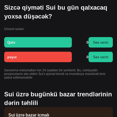
Sizcə qiyməti Sui bu gün qalxacaq
yoxsa düşəcək?
Ümumi səslər:
Qalx
0
Səs verin
payız
0
Səs verin
Səsvermə məlumatları hər 24 saatdan bir yenilənir. Bu, cəmiyyətin
proqnozlarını əks etdirir Sui's qiymət trendi və investisiya məsləhəti kimi
qəbul edilməməlidir.
Sui üzrə bugünkü bazar trendlərinin
dərin təhlili
Sui üzrə bazar icmalı