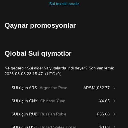
Sui texniki analiz
Qaynar promosyonlar
Qlobal Sui qiymətlər
Nə qədərdir Sui digər valyutalarda indi dəyər? Son yeniləmə:
2026-08-08 23:15:47
（UTC+0）
SUI üçün ARS
Argentine Peso
ARS$1,032.77
SUI üçün CNY
Chinese Yuan
¥4.65
SUI üçün RUB
Russian Ruble
₽56.68
SUI üçün USD
United States Dollar
$0.69