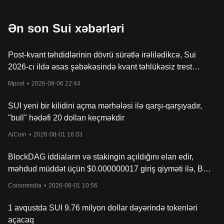
Ən son Sui xəbərləri
Post-kvant təhdidlərinin dövrü sürətlə irəlilədikcə, Sui
2026-cı ildə əsas şəbəkəsində kvant təhlükəsiz trest
yerləşdirməyi planlaşdırır.
Mpost
•
2026-08-06 22:44
SUI yeni bir kilidini açma mərhələsi ilə qarşı-qarşıyadır,
"bull" hədəfi 20 dolları keçməkdir
AiCoin
•
2026-08-01 16:03
BlockDAG iddiaların və stakingin açıldığını elan edir,
məhdud müddət üçün $0.000000017 giriş qiyməti ilə, BCH
isə $245 hədəfləyir və Sui bərpa olunmağa çalışır
Coinomedia
•
2026-08-01 10:56
1 avqustda SUI 9.76 milyon dollar dəyərində tokenləri
açacaq