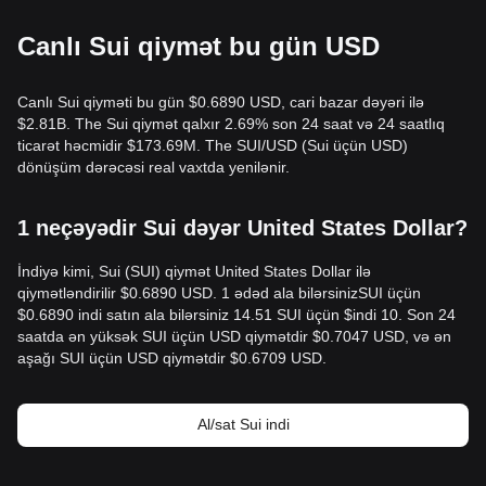
Canlı Sui qiymət bu gün USD
Canlı Sui qiyməti bu gün $0.6890 USD, cari bazar dəyəri ilə
$2.81B. The Sui qiymət qalxır 2.69% son 24 saat və 24 saatlıq
ticarət həcmidir $173.69M. The SUI/USD (Sui üçün USD)
dönüşüm dərəcəsi real vaxtda yenilənir.
1 neçəyədir Sui dəyər United States Dollar?
İndiyə kimi, Sui (SUI) qiymət United States Dollar ilə
qiymətləndirilir $0.6890 USD. 1 ədəd ala bilərsinizSUI üçün
$0.6890 indi satın ala bilərsiniz 14.51 SUI üçün $indi 10. Son 24
saatda ən yüksək SUI üçün USD qiymətdir $0.7047 USD, və ən
aşağı SUI üçün USD qiymətdir $0.6709 USD.
Al/sat Sui indi