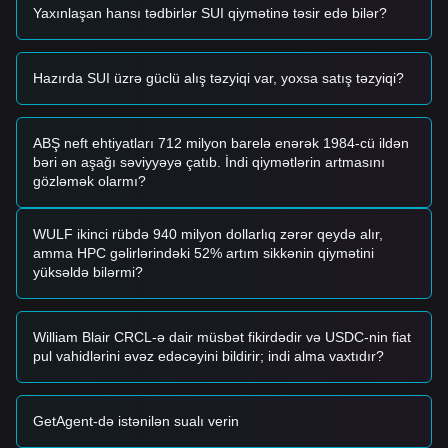
Yaxınlaşan hansı tədbirlər SUI qiymətinə təsir edə bilər?
növbəti müqavimətə doğru yeni bir yüksəliş tendensiyasını
təsdiqləyə bilər.
Risk Ssenarisi
• Əgər Sui qiyməti
$0.65
-dən aşağı düşsə, bazar daha dərin
Hazırda SUI üzrə güclü alış təzyiqi var, yoxsa satış təzyiqi?
bir tənzimləmə mərhələsinə girə bilər və potensial olaraq
tarixi likvidlik səviyyələrini test edə bilər.
Alım Strategiyası
ABŞ neft ehtiyatları 712 milyon barelə enərək 1984-cü ildən
Cari bazar strukturuna əsasən, analitiklər aşağıdakı istinad
bəri ən aşağı səviyyəyə çatıb. İndi qiymətlərin artmasını
strategiyalarını təklif edirlər:
gözləmək olarmı?
Konservativ İnvestorlar
• Sui qiymətinin
$0.66
dəstək səviyyəsinə geri çəkilməsini
gözləyib partiya halında almaq.
WULF ikinci rübdə 940 milyon dollarlıq zərər qeydə alır,
• Və ya trendi izləməzdən əvvəl Sui qiymətinin
$0.70
amma HPC gəlirlərindəki 52% artım sikkənin qiymətini
müqavimətini effektiv şəkildə keçməsini gözləmək.
yüksəldə bilərmi?
Trend İnvestorları
• Əgər Sui qiyməti
$0.70
-i aşarsa, yeni bir yüksəliş
tendensiyası formalaşa bilər.
William Blair CRCL-ə dair müsbət fikirdədir və USDC-nin fiat
• Növbəti mərhələ üçün hədəf qiymət
$0.78
ola bilər.
pul vahidlərini əvəz edəcəyini bildirir; indi alma vaxtıdır?
Uzunmüddətli İnvestorlar
• Bazar
$0.65
-dən yuxarı qaldığı müddətcə, uzunmüddətli
strukturun dibinə toxunulmamış qala bilər, bu da tədrici
GetAgent-də istənilən sualı verin
toplamağa imkan verir.