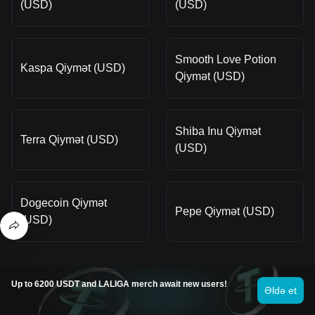
(USD)
(USD)
Smooth Love Potion
Kaspa Qiymət (USD)
Qiymət (USD)
Shiba Inu Qiymət
Terra Qiymət (USD)
(USD)
Dogecoin Qiymət
Pepe Qiymət (USD)
(USD)
Hardan ala bilərəm Sui (SUI)?
Up to 6200 USDT and LALIGA merch await new users!
Əldə et