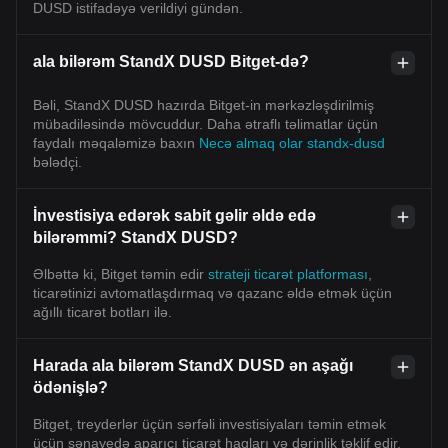
DUSD istifadəyə verildiyi gündən.
ala bilərəm StandX DUSD Bitget-də?
Bəli, StandX DUSD hazırda Bitget-in mərkəzləşdirilmiş
mübadiləsində mövcuddur. Daha ətraflı təlimatlar üçün
faydalı məqaləmizə baxın
Necə almaq olar standx-dusd
bələdçi.
İnvestisiya edərək sabit gəlir əldə edə
bilərəmmi? StandX DUSD?
Əlbəttə ki, Bitget təmin edir
strateji ticarət platforması
,
ticarətinizi avtomatlaşdırmaq və qazanc əldə etmək üçün
ağıllı ticarət botları ilə.
Harada ala bilərəm StandX DUSD ən aşağı
ödənişlə?
Bitget, treyderlər üçün sərfəli investisiyaları təmin etmək
üçün sənayedə aparıcı ticarət haqları və dərinlik təklif edir.