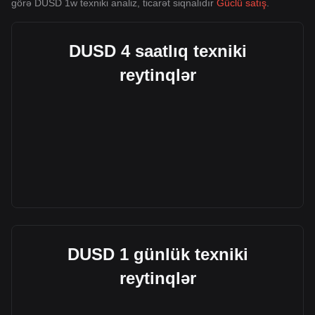
görə DUSD 1w texniki analiz, ticarət siqnalıdır
Güclü satış
.
DUSD 4 saatlıq texniki
reytinqlər
DUSD 1 günlük texniki
reytinqlər