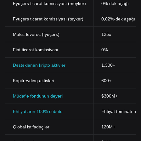
Fyuçers ticarət komissiyası (meyker)
0%-dək aşağı
Fyuçers ticarət komissiyası (teyker)
0,02%-dək aşağı
Maks. leverec (fyuçers)
125x
Fiat ticarət komissiyası
0%
Dəstəklənən kripto aktivlər
1,300+
Kopitreydinq aktivləri
600+
Müdafiə fondunun dəyəri
$300M+
Ehtiyatların 100% sübutu
Ehtiyat təminatı nis
Qlobal istifadəçilər
120M+