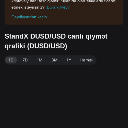
kriptovalyutanı təsdiqləmir. Siyahıda olan sikkələrlə ticarət
etmək istəyirsiniz?
Bura klikləyin
Qeydiyyatdan keçin
StandX DUSD/USD canlı qiymət
qrafiki (DUSD/USD)
1D
7D
1M
3M
1Y
Hamısı