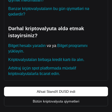
qiymət məlumatları?
Bənzər kriptovalyutaların bu gün qiymətləri nə
qədərdir?
Dərhal kriptovalyuta əldə etmək
istəyirsiniz?
Bitget hesabı yaradın
və ya
Bitget proqramını
yükləyin.
Kriptovalyutaları birbaşa kredit kartı ilə alın.
Arbitraj üçün spot platformada müxtəlif
kriptovalyutalarla ticarət edin.
Al/sat StandX DUSD indi
Bütün kriptovalyuta qiymətləri