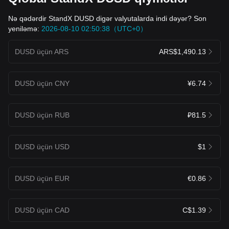
Nə qədərdir StandX DUSD digər valyutalarda indi dəyər? Son
yeniləmə:
2026-08-10 02:50:38（UTC+0）
DUSD üçün ARS
ARS$1,490.13
DUSD üçün CNY
¥6.74
DUSD üçün RUB
₽81.5
DUSD üçün USD
$1
DUSD üçün EUR
€0.86
DUSD üçün CAD
C$1.39