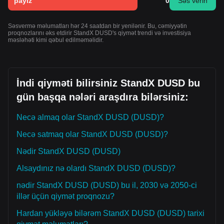
payız
0
Səs verin
Səsvermə məlumatları hər 24 saatdan bir yenilənir. Bu, cəmiyyətin
proqnozlarını əks etdirir StandX DUSD's qiymət trendi və investisiya
məsləhəti kimi qəbul edilməməlidir.
İndi qiyməti bilirsiniz StandX DUSD bu
gün başqa nələri araşdıra bilərsiniz:
Necə almaq olar StandX DUSD (DUSD)?
Necə satmaq olar StandX DUSD (DUSD)?
Nədir StandX DUSD (DUSD)
Alsaydınız nə olardı StandX DUSD (DUSD)?
nədir StandX DUSD (DUSD) bu il, 2030 və 2050-ci
illər üçün qiymət proqnozu?
Hardan yükləyə bilərəm StandX DUSD (DUSD) tarixi