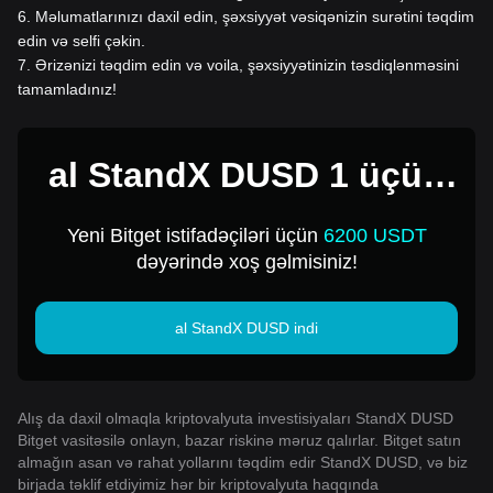
6
.
Məlumatlarınızı daxil edin, şəxsiyyət vəsiqənizin surətini təqdim
edin və selfi çəkin.
7
.
Ərizənizi təqdim edin və voila, şəxsiyyətinizin təsdiqlənməsini
tamamladınız!
al StandX DUSD 1 üçün
USD
Yeni Bitget istifadəçiləri üçün
6200 USDT
dəyərində xoş gəlmisiniz!
al StandX DUSD indi
Alış da daxil olmaqla kriptovalyuta investisiyaları StandX DUSD
Bitget vasitəsilə onlayn, bazar riskinə məruz qalırlar. Bitget satın
almağın asan və rahat yollarını təqdim edir StandX DUSD, və biz
birjada təklif etdiyimiz hər bir kriptovalyuta haqqında