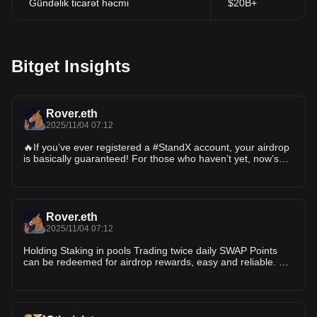
Gündəlik ticarət həcmi
$20B+
Bitget Insights
Rover.eth
2025/11/04 07:12
🔥If you’ve ever registered a #StandX account, your airdrop
is basically guaranteed! For those who haven’t yet, now’s
the time to jump in — this is a must-do project 1️⃣ Sign up
and connect your wallet: 2️⃣ Swap $DUSD to earn points —
points can be earned
Rover.eth
2025/11/04 07:12
Holding Staking in pools Trading twice daily SWAP Points
can be redeemed for airdrop rewards, easy and reliable. 💪
@StandX_Official $DUSD