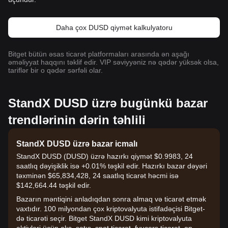
Daha çox DUSD qiymət kalkulyatoru
Bitget bütün əsas ticarət platformaları arasında ən aşağı
əməliyyat haqqını təklif edir. VIP səviyyəniz nə qədər yüksək olsa,
tariflər bir o qədər sərfəli olar.
StandX DUSD üzrə bugünkü bazar
trendlərinin dərin təhlili
StandX DUSD üzrə bazar icmalı
StandX DUSD (DUSD) üzrə hazırkı qiymət $0.9983, 24
saatlıq dəyişiklik isə +0.01% təşkil edir. Hazırkı bazar dəyəri
təxminən $65,834,428, 24 saatlıq ticarət həcmi isə
$142,664.44 təşkil edir.
Bazarın məntiqini anladıqdan sonra almaq və ticarət etmək
vaxtıdır. 100 milyondan çox kriptovalyuta istifadəçisi Bitget-
də ticarəti seçir. Bitget StandX DUSD kimi kriptovalyuta