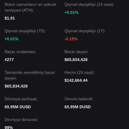
Bütün zamanların ən yüksək
Qiymət dəyişikliyi (24 saat):
səviyyəsi (ATH):
+0.01%
$1.01
Qiymət dəyişikliyi (7D):
Qiymət dəyişikliyi (1Y):
+0.01%
-0.15%
Bazar sıralaması:
Bazar dəyəri:
#277
$65,834,428
Tamamilə seyreltilmiş bazar
Həcmi (24 saat):
dəyəri:
$142,664.44
$65,834,428
Dövriyyə təchizatı:
Ümumi tədarük:
65.95M DUSD
65.95M DUSD
Dövriyyə dərəcəsi:
99%