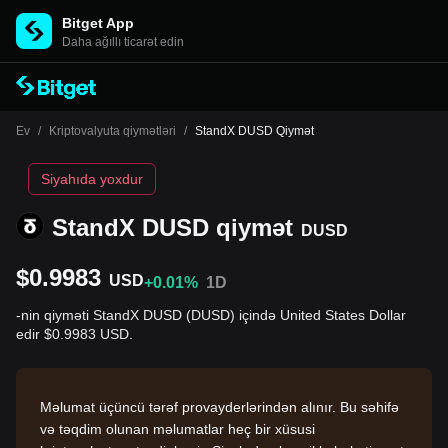
Bitget App
Daha ağıllı ticarət edin
Ev
/
Kriptovalyuta qiymətləri
/
StandX DUSD Qiymət
Siyahıda yoxdur
StandX DUSD qiymət
DUSD
$0.9983
USD
+0.01%
1D
-nin qiyməti StandX DUSD (DUSD) içində United States Dollar
edir $0.9983 USD.
Məlumat üçüncü tərəf provayderlərindən alınır. Bu səhifə
və təqdim olunan məlumatlar heç bir xüsusi