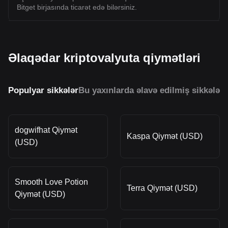
Bitget birjasında ticarət edə bilərsiniz.
Əlaqədar kriptovalyuta qiymətləri
Populyar sikkələr
Bu yaxınlarda əlavə edilmiş sikkələr
O
dogwifhat Qiymət
Kaspa Qiymət (USD)
(USD)
Smooth Love Potion
Terra Qiymət (USD)
Qiymət (USD)