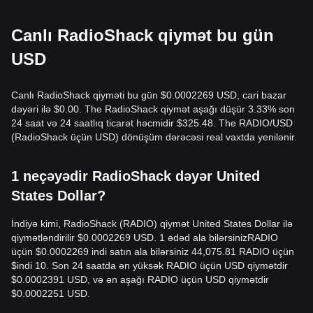
Canlı RadioShack qiymət bu gün
USD
Canlı RadioShack qiyməti bu gün $0.0002269 USD, cari bazar
dəyəri ilə $0.00. The RadioShack qiymət aşağı düşür 3.33% son
24 saat və 24 saatlıq ticarət həcmidir $325.48. The RADIO/USD
(RadioShack üçün USD) dönüşüm dərəcəsi real vaxtda yenilənir.
1 neçəyədir RadioShack dəyər United
States Dollar?
İndiyə kimi, RadioShack (RADIO) qiymət United States Dollar ilə
qiymətləndirilir $0.0002269 USD. 1 ədəd ala bilərsinizRADIO
üçün $0.0002269 indi satın ala bilərsiniz 44,075.81 RADIO üçün
$indi 10. Son 24 saatda ən yüksək RADIO üçün USD qiymətdir
$0.0002391 USD, və ən aşağı RADIO üçün USD qiymətdir
$0.0002251 USD.