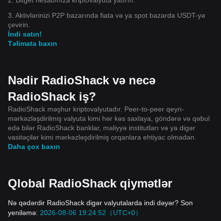
3. Aktivlərinizi P2P bazarında fiata və ya spot bazarda USDT-yə
çevirin.
İndi satın!
Təlimata baxın
Nədir RadioShack və necə
RadioShack iş?
RadioShack məşhur kriptovalyutadır. Peer-to-peer qeyri-
mərkəzləşdirilmiş valyuta kimi hər kəs saxlaya, göndərə və qəbul
edə bilər RadioShack banklar, maliyyə institutları və ya digər
vasitəçilər kimi mərkəzləşdirilmiş orqanlara ehtiyac olmadan.
Daha çox baxın
Qlobal RadioShack qiymətlər
Nə qədərdir RadioShack digər valyutalarda indi dəyər? Son
yeniləmə:
2026-08-06 19:24:52（UTC+0）