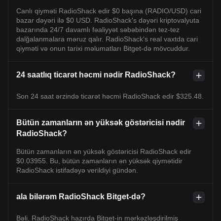
Canlı qiyməti RadioShack edir $0 başına (RADIO/USD) cari
bazar dəyəri ilə $0 USD. RadioShack's dəyəri kriptovalyuta
bazarında 24/7 davamlı fəaliyyət səbəbindən tez-tez
dalğalanmalara məruz qalır. RadioShack's real vaxtda cari
qiyməti və onun tarixi məlumatları Bitget-də mövcuddur.
24 saatlıq ticarət həcmi nədir RadioShack?
Son 24 saat ərzində ticarət həcmi RadioShack edir $325.48.
Bütün zamanların ən yüksək göstəricisi nədir
RadioShack?
Bütün zamanların ən yüksək göstəricisi RadioShack edir
$0.03955. Bu, bütün zamanların ən yüksək qiymətidir
RadioShack istifadəyə verildiyi gündən.
ala bilərəm RadioShack Bitget-də?
Bəli, RadioShack hazırda Bitget-in mərkəzləşdirilmiş