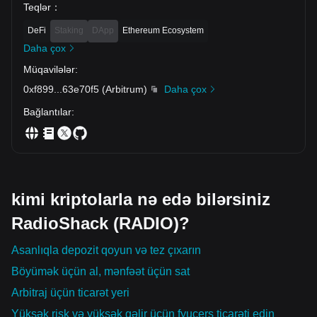
Teqlər
：
DeFi
Staking
DApp
Ethereum Ecosystem
Daha çox
Müqavilələr
:
0xf899
...
63e70f5
(
Arbitrum
)
Daha çox
Bağlantılar
:
kimi kriptolarla nə edə bilərsiniz
RadioShack (RADIO)?
Asanlıqla depozit qoyun və tez çıxarın
Böyümək üçün al, mənfəət üçün sat
Arbitraj üçün ticarət yeri
Yüksək risk və yüksək gəlir üçün fyuçers ticarəti edin