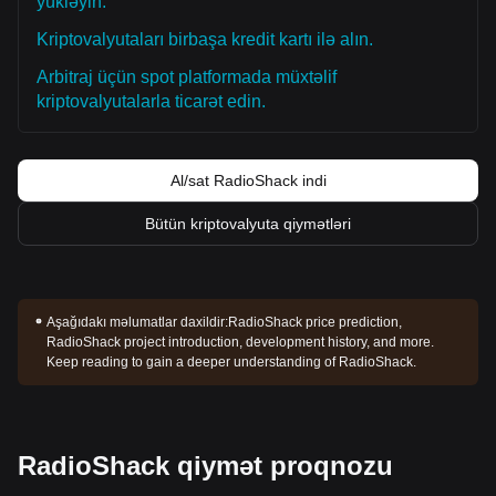
yükləyin.
Kriptovalyutaları birbaşa kredit kartı ilə alın.
Arbitraj üçün spot platformada müxtəlif
kriptovalyutalarla ticarət edin.
Al/sat RadioShack indi
Bütün kriptovalyuta qiymətləri
Aşağıdakı məlumatlar daxildir:
RadioShack price prediction,
RadioShack project introduction, development history, and more.
Keep reading to gain a deeper understanding of RadioShack.
RadioShack qiymət proqnozu