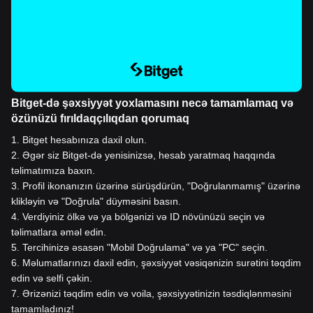
Bitget-də şəxsiyyət yoxlamasını necə tamamlamaq və
özünüzü fırıldaqçılıqdan qorumaq
1
.
Bitget hesabınıza daxil olun.
2
.
Əgər siz Bitget-də yenisinizsə, hesab yaratmaq haqqında
təlimatımıza baxın.
3
.
Profil ikonanızın üzərinə sürüşdürün, "Doğrulanmamış" üzərinə
klikləyin və "Doğrula" düyməsini basın.
4
.
Verdiyiniz ölkə və ya bölgənizi və ID növünüzü seçin və
təlimatlara əməl edin.
5
.
Tercihinizə əsasən "Mobil Doğrulama" və ya "PC" seçin.
6
.
Məlumatlarınızı daxil edin, şəxsiyyət vəsiqənizin surətini təqdim
edin və selfi çəkin.
7
.
Ərizənizi təqdim edin və voila, şəxsiyyətinizin təsdiqlənməsini
tamamladınız!