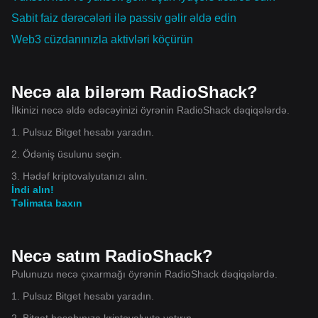
Sabit faiz dərəcələri ilə passiv gəlir əldə edin
Web3 cüzdanınızla aktivləri köçürün
Necə ala bilərəm RadioShack?
İlkinizi necə əldə edəcəyinizi öyrənin RadioShack dəqiqələrdə.
1. Pulsuz Bitget hesabı yaradın.
2. Ödəniş üsulunu seçin.
3. Hədəf kriptovalyutanızı alın.
İndi alın!
Təlimata baxın
Necə satım RadioShack?
Pulunuzu necə çıxarmağı öyrənin RadioShack dəqiqələrdə.
1. Pulsuz Bitget hesabı yaradın.
2. Bitget hesabınıza kriptovalyuta yatırın.