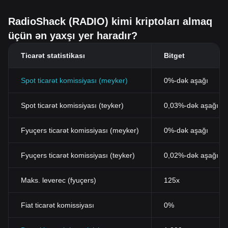
RadioShack (RADIO) kimi kriptoları almaq
üçün ən yaxşı yer haradır?
Ticarət statistikası
Bitget
Spot ticarət komissiyası (meyker)
0%-dək aşağı
Spot ticarət komissiyası (teyker)
0,03%-dək aşağı (B
Fyuçers ticarət komissiyası (meyker)
0%-dək aşağı
Fyuçers ticarət komissiyası (teyker)
0,02%-dək aşağı
Maks. leverec (fyuçers)
125x
Fiat ticarət komissiyası
0%