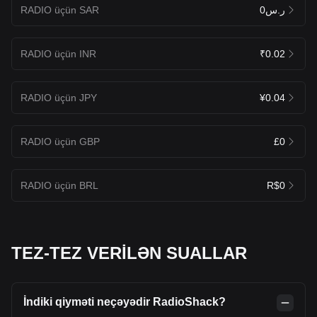
RADIO üçün SAR
ر.س0
RADIO üçün INR
₹0.02
RADIO üçün JPY
¥0.04
RADIO üçün GBP
£0
RADIO üçün BRL
R$0
TEZ-TEZ VERİLƏN SUALLAR
İndiki qiyməti neçəyədir RadioShack?