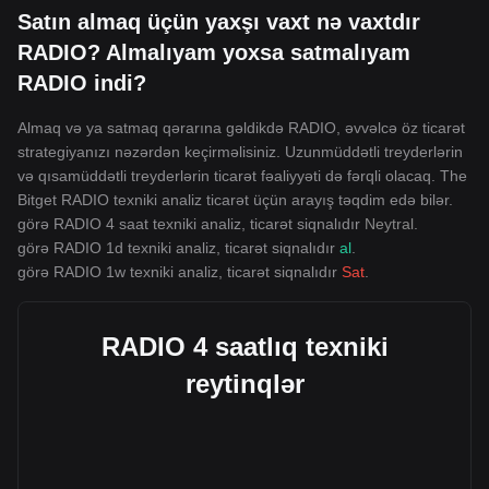
Satın almaq üçün yaxşı vaxt nə vaxtdır
RADIO? Almalıyam yoxsa satmalıyam
RADIO indi?
Almaq və ya satmaq qərarına gəldikdə RADIO, əvvəlcə öz ticarət
strategiyanızı nəzərdən keçirməlisiniz. Uzunmüddətli treyderlərin
və qısamüddətli treyderlərin ticarət fəaliyyəti də fərqli olacaq. The
Bitget RADIO texniki analiz ticarət üçün arayış təqdim edə bilər.
görə RADIO 4 saat texniki analiz, ticarət siqnalıdır
Neytral
.
görə RADIO 1d texniki analiz, ticarət siqnalıdır
al
.
görə RADIO 1w texniki analiz, ticarət siqnalıdır
Sat
.
RADIO 4 saatlıq texniki
reytinqlər