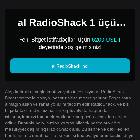
al RadioShack 1 üçün
USD
Yeni Bitget istifadəçiləri üçün
6200 USDT
dəyərində xoş gəlmisiniz!
al RadioShack indi
Alış da daxil olmaqla kriptovalyuta investisiyaları RadioShack
Bitget vasitəsilə onlayn, bazar riskinə məruz qalırlar. Bitget satın
almağın asan və rahat yollarını təqdim edir RadioShack, və biz
birjada təklif etdiyimiz hər bir kriptovalyuta haqqında
istifadəçilərimizi tam məlumatlandırmaq üçün əlimizdən gələni
edirik. Bununla belə, sizdən yarana biləcək nəticələrə görə
məsuliyyət daşımırıq RadioShack alış. Bu səhifə və daxil edilən
hər hansı məlumat hər hansı xüsusi kriptovalyutanın təsdiqi deyil.