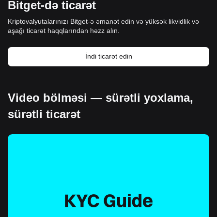
Bitget-də ticarət
Kriptovalyutalarınızı Bitget-ə əmanət edin və yüksək likvidlik və
aşağı ticarət haqqlarından həzz alın.
İndi ticarət edin
Video bölməsi — sürətli yoxlama,
sürətli ticarət