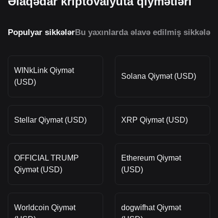
Əlaqədar kriptovalyuta qiymətləri
Populyar sikkələr
Bu yaxınlarda əlavə edilmiş sikkələr
O
WINkLink Qiymət
Solana Qiymət (USD)
(USD)
Stellar Qiymət (USD)
XRP Qiymət (USD)
OFFICIAL TRUMP
Ethereum Qiymət
Qiymət (USD)
(USD)
Worldcoin Qiymət
dogwifhat Qiymət