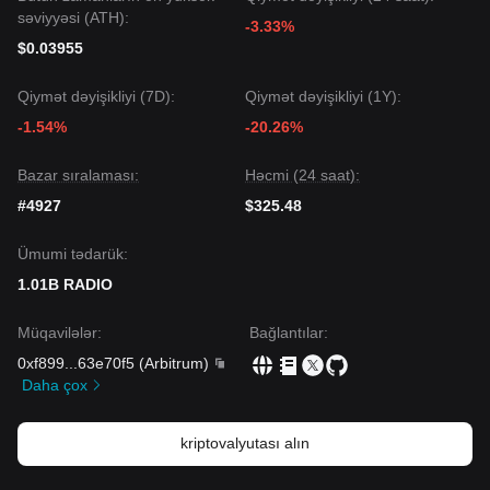
səviyyəsi (ATH):
-3.33%
$0.03955
Qiymət dəyişikliyi (7D):
Qiymət dəyişikliyi (1Y):
-1.54%
-20.26%
Bazar sıralaması:
Həcmi (24 saat):
#4927
$325.48
Ümumi tədarük:
1.01B RADIO
Müqavilələr
:
Bağlantılar
:
0xf899
...
63e70f5
(
Arbitrum
)
Daha çox
kriptovalyutası alın