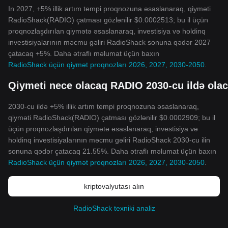
In 2027, +5% illik artım tempi proqnozuna əsaslanaraq, qiyməti
RadioShack(RADIO) çatması gözlənilir $0.0002513; bu il üçün
proqnozlaşdırılan qiymətə əsaslanaraq, investisiya və holdinq
investisiyalarının məcmu gəliri RadioShack sonuna qədər 2027
çatacaq +5%. Daha ətraflı məlumat üçün baxın
RadioShack üçün qiymət proqnozları 2026, 2027, 2030-2050
.
Qiymeti nece olacaq RADIO 2030-cu ildə ola
2030-cu ildə +5% illik artım tempi proqnozuna əsaslanaraq,
qiyməti RadioShack(RADIO) çatması gözlənilir $0.0002909; bu il
üçün proqnozlaşdırılan qiymətə əsaslanaraq, investisiya və
holdinq investisiyalarının məcmu gəliri RadioShack 2030-cu ilin
sonuna qədər çatacaq 21.55%. Daha ətraflı məlumat üçün baxın
RadioShack üçün qiymət proqnozları 2026, 2027, 2030-2050
.
kriptovalyutası alın
RadioShack texniki analiz