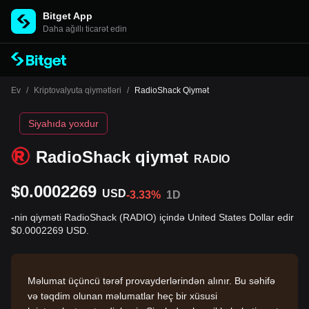
Bitget App
Daha ağıllı ticarət edin
Ev
/
Kriptovalyuta qiymətləri
/
RadioShack Qiymət
Siyahıda yoxdur
RadioShack qiymət
RADIO
$0.0002269
USD
-3.33%
1D
-nin qiyməti RadioShack (RADIO) içində United States Dollar edir
$0.0002269 USD.
Məlumat üçüncü tərəf provayderlərindən alınır. Bu səhifə
və təqdim olunan məlumatlar heç bir xüsusi