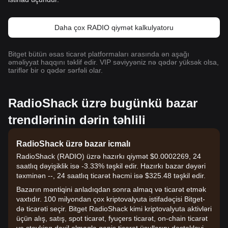
Daha çox RADIO qiymət kalkulyatoru
Bitget bütün əsas ticarət platformaları arasında ən aşağı
əməliyyat haqqını təklif edir. VIP səviyyəniz nə qədər yüksək olsa,
tariflər bir o qədər sərfəli olar.
RadioShack üzrə bugünkü bazar
trendlərinin dərin təhlili
RadioShack üzrə bazar icmalı
RadioShack (RADIO) üzrə hazırkı qiymət $0.0002269, 24
saatlıq dəyişiklik isə -3.33% təşkil edir. Hazırkı bazar dəyəri
təxminən --, 24 saatlıq ticarət həcmi isə $325.48 təşkil edir.
Bazarın məntiqini anladıqdan sonra almaq və ticarət etmək
vaxtıdır. 100 milyondan çox kriptovalyuta istifadəçisi Bitget-
də ticarəti seçir. Bitget RadioShack kimi kriptovalyuta aktivləri
üçün alış, satış, spot ticarət, fyuçers ticarət, on-chain ticarət