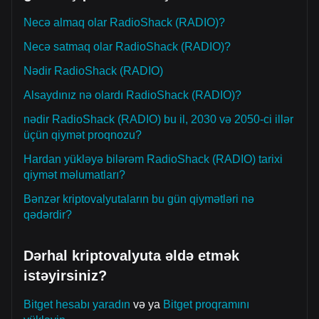
Necə almaq olar RadioShack (RADIO)?
Necə satmaq olar RadioShack (RADIO)?
Nədir RadioShack (RADIO)
Alsaydınız nə olardı RadioShack (RADIO)?
nədir RadioShack (RADIO) bu il, 2030 və 2050-ci illər
üçün qiymət proqnozu?
Hardan yükləyə bilərəm RadioShack (RADIO) tarixi
qiymət məlumatları?
Bənzər kriptovalyutaların bu gün qiymətləri nə
qədərdir?
Dərhal kriptovalyuta əldə etmək
istəyirsiniz?
Bitget hesabı yaradın
və ya
Bitget proqramını