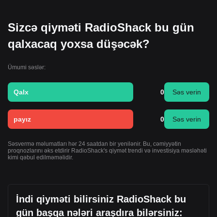
Sizcə qiyməti RadioShack bu gün
qalxacaq yoxsa düşəcək?
Ümumi səslər:
Qalx
0
Səs verin
payız
0
Səs verin
Səsvermə məlumatları hər 24 saatdan bir yenilənir. Bu, cəmiyyətin
proqnozlarını əks etdirir RadioShack's qiymət trendi və investisiya məsləhəti
kimi qəbul edilməməlidir.
İndi qiyməti bilirsiniz RadioShack bu
gün başqa nələri araşdıra bilərsiniz: