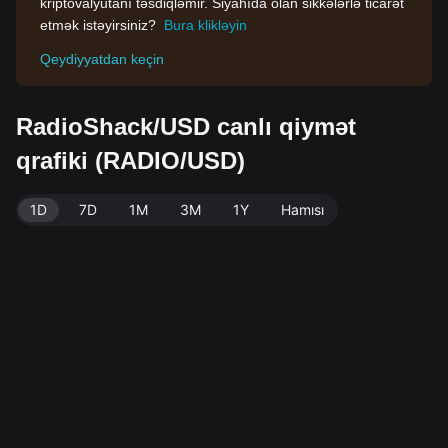
kriptovalyutanı təsdiqləmir. Siyahıda olan sikkələrlə ticarət
etmək istəyirsiniz?
Bura klikləyin
Qeydiyyatdan keçin
RadioShack/USD canlı qiymət
qrafiki (RADIO/USD)
1D
7D
1M
3M
1Y
Hamısı