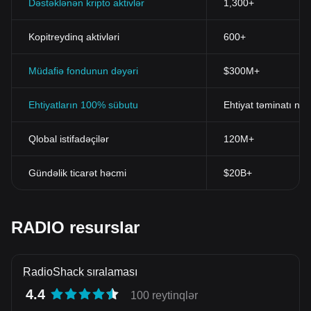
Dəstəklənən kripto aktivlər
1,300+
Kopitreydinq aktivləri
600+
Müdafiə fondunun dəyəri
$300M+
Ehtiyatların 100% sübutu
Ehtiyat təminatı nis
Qlobal istifadəçilər
120M+
Gündəlik ticarət həcmi
$20B+
RADIO resurslar
RadioShack sıralaması
4.4
100 reytinqlər