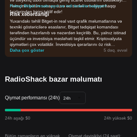
və steykinq daxil olmaqla geniş ticarət üsullarını dəstəkləyir.
Həmçinin bütün sənaye üzrə ən sərfəli əməliyyat haqqı
Pulsuz Bitget hesabı açın və indi ticarətə başlayın!
faizlərindən birini təklif edir!
Risk xəbərdarlığı
Yuxarıdakı təhlil Bitget-in real vaxt qrafik məlumatlarına və
texniki göstəricilərə əsaslanır, Bitget tədqiqat komandası
tərəfindən hazırlanıb və nəzərdən keçirilib. Bu, yalnız istinad
üçündür və investisiya məsləhəti təşkil etmir. Kriptovalyuta
qiymətləri çox volatildir. İnvestisiya qərarlarını öz risk
dözümlülüyünüzə əsasən verin.
Daha çox göstər
5 dəq. əvvəl
RadioShack bazar məlumatı
Qiymət performansı (24h)
24h
24h aşağı $0
24h yüksək $0
Bütün zamanların ən yüksək
Qiymət dəyişikliyi (24 saat):