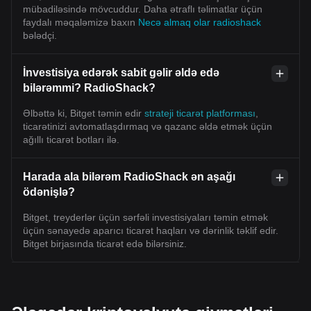
mübadiləsində mövcuddur. Daha ətraflı təlimatlar üçün
faydalı məqaləmizə baxın
Necə almaq olar radioshack
bələdçi.
İnvestisiya edərək sabit gəlir əldə edə
bilərəmmi? RadioShack?
Əlbəttə ki, Bitget təmin edir
strateji ticarət platforması
,
ticarətinizi avtomatlaşdırmaq və qazanc əldə etmək üçün
ağıllı ticarət botları ilə.
Harada ala bilərəm RadioShack ən aşağı
ödənişlə?
Bitget, treyderlər üçün sərfəli investisiyaları təmin etmək
üçün sənayedə aparıcı ticarət haqları və dərinlik təklif edir.
Bitget birjasında ticarət edə bilərsiniz.