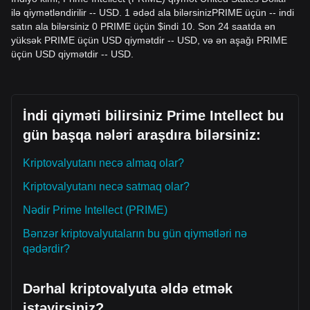
əvvəl
$8.20
müqavimət səviyyəsinin təsdiqli şəkildə
ilə qiymətləndirilir -- USD. 1 ədəd ala bilərsinizPRIME üçün -- indi
qırılmasını gözləyin.
satın ala bilərsiniz 0 PRIME üçün $indi 10. Son 24 saatda ən
Trend İnvestorları
yüksək PRIME üçün USD qiymətdir -- USD, və ən aşağı PRIME
• Qiymət uğurla
$8.20
-ni keçərsə, yeni yüksələn trend
üçün USD qiymətdir -- USD.
formalaşa bilər.
• Bu ssenaridə növbəti hədəf qiymət
$9.50
səviyyəsi kimi
qiymətləndirilir.
Uzunmüddətli İnvestorlar
• Bazar
$6.85
əsas struktur dəstəyinin üzərində mövqeyini
İndi qiyməti bilirsiniz Prime Intellect bu
qoruduqca, orta-uzunmüddətli yüksələn struktur toxunulmaz
gün başqa nələri araşdıra bilərsiniz:
qalır; bu, güclü Series A maliyyələşməsi və
$1B
qiymətləndirməsi ilə dəstəklənir.
Kriptovalyutanı necə almaq olar?
Trend Xülasəsi
Bazar İmkanları
Kriptovalyutanı necə satmaq olar?
Qısa müddətdə Prime Intellect son 7 gündə qiymət
baxımından
diapazon daxilində
hərəkət nümayiş etdirib və
Nədir Prime Intellect (PRIME)
bazar sentimenti ümumilikdə
Neytraldan ehtiyatlıya
meyillidir. Tədarükçülər (treyderlər) hazırda mövcud
Bənzər kriptovalyutaların bu gün qiymətləri nə
dəyişkənlik sıxılmasını qıracaq qəti katalizatoru gözləyirlər.
qədərdir?
Bazar Görünüşü
Əgər Prime Intellect-in qiyməti
$8.20
-ni qırarsa, növbəti
hədəf səviyyə
$9.50
ola bilər.
Dərhal kriptovalyuta əldə etmək
Əgər Prime Intellect-in qiyməti
$6.85
-dən aşağı düşərsə,
istəyirsiniz?