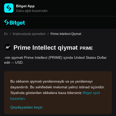
Bitget App
Daha ağıllı ticarət edin
Ev
/
Kriptovalyuta qiymətləri
/
Prime Intellect Qiymət
Prime Intellect qiymət
PRIME
-nin qiyməti Prime Intellect (PRIME) içində United States Dollar
edir -- USD.
Bu sikkənin qiyməti yenilənməyib və ya yeniləməyi
dayandırıb. Bu səhifədəki məlumat yalnız istinad üçündür.
Siyahıda göstərilən sikkələrə baxa bilərsiniz
Bitget spot
bazarları
.
Qeydiyyatdan keçin