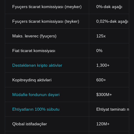
Fyuçers ticarət komissiyası (meyker)
0%-dək aşağı
Fyuçers ticarət komissiyası (teyker)
0,02%-dək aşağı
Maks. leverec (fyuçers)
125x
Fiat ticarət komissiyası
0%
Dəstəklənən kripto aktivlər
1,300+
Kopitreydinq aktivləri
600+
Müdafiə fondunun dəyəri
$300M+
Ehtiyatların 100% sübutu
Ehtiyat təminatı nis
Qlobal istifadəçilər
120M+