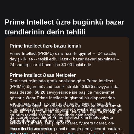
Prime Intellect üzrə bugünkü bazar
trendlərinin dərin təhlili
Prime Intellect üzrə bazar icmalı
Prime Intellect (PRIME) üzrə hazırkı qiymət --, 24 saatlıq
dəyişiklik isə -- təşkil edir. Hazırkı bazar dəyəri təxminən --,
24 saatlıq ticarət həcmi isə $0.00 təşkil edir.
Prime Intellect Əsas Nəticələr
Real vaxt rejimində qrafik analizinə görə Prime Intellect
(PRIME) üçün mövcud texniki struktur
$6.85
səviyyəsində
əsas dəstək,
$8.20
səviyyəsində isə başlıca müqavimət
göstərir. Əgər Prime Intellect-in qiyməti bu diapazondan
kənara çıxarsa, bu, yeni trend mərhələsini işə sala bilər.
Bazarın məntiqini anladıqdan sonra almaq və ticarət etmək
Ümumilikdə bazar hazırda qiymət dəyişkənliyinin əsasən bu
vaxtıdır. 100 milyondan çox kriptovalyuta istifadəçisi Bitget-
mühüm texniki sərhədlər daxilində cəmləşdiyi
də ticarəti seçir. Bitget Prime Intellect kimi kriptovalyuta
Konsolidasiya
mərhələsindədir.
aktivləri üçün alış, satış, spot ticarət, fyuçers ticarət, on-
Texniki Göstəricilər
chain ticarət və steykinq daxil olmaqla geniş ticarət üsullarını