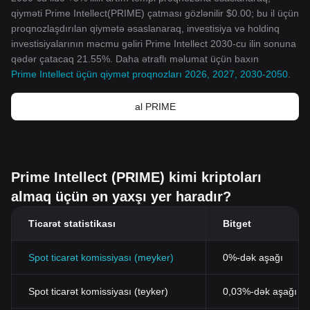
qiyməti Prime Intellect(PRIME) çatması gözlənilir $0.00; bu il üçün
proqnozlaşdırılan qiymətə əsaslanaraq, investisiya və holdinq
investisiyalarının məcmu gəliri Prime Intellect 2030-cu ilin sonuna
qədər çatacaq 21.55%. Daha ətraflı məlumat üçün baxın
Prime Intellect üçün qiymət proqnozları 2026, 2027, 2030-2050
.
al PRIME
Prime Intellect (PRIME) kimi kriptoları
almaq üçün ən yaxşı yer haradır?
Ticarət statistikası
Bitget
Spot ticarət komissiyası (meyker)
0%-dək aşağı
Spot ticarət komissiyası (teyker)
0,03%-dək aşağı (B