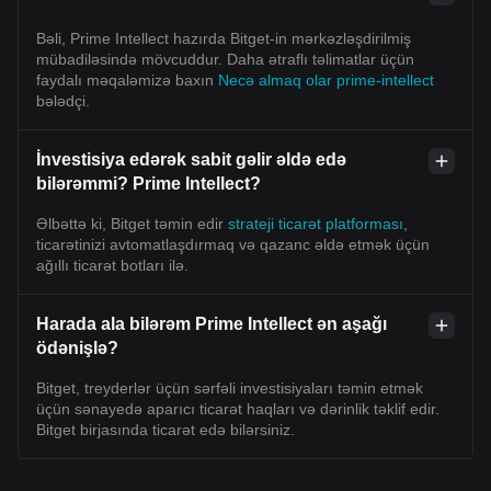
Bəli, Prime Intellect hazırda Bitget-in mərkəzləşdirilmiş
mübadiləsində mövcuddur. Daha ətraflı təlimatlar üçün
faydalı məqaləmizə baxın
Necə almaq olar prime-intellect
bələdçi.
İnvestisiya edərək sabit gəlir əldə edə
bilərəmmi? Prime Intellect?
Əlbəttə ki, Bitget təmin edir
strateji ticarət platforması
,
ticarətinizi avtomatlaşdırmaq və qazanc əldə etmək üçün
ağıllı ticarət botları ilə.
Harada ala bilərəm Prime Intellect ən aşağı
ödənişlə?
Bitget, treyderlər üçün sərfəli investisiyaları təmin etmək
üçün sənayedə aparıcı ticarət haqları və dərinlik təklif edir.
Bitget birjasında ticarət edə bilərsiniz.