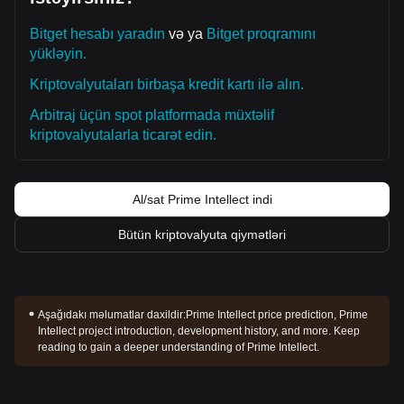
növbəti mənfi istiqamətli hədəf
$6.20
ola bilər.
Bazar Konsensusu
Bitget hesabı yaradın
və ya
Bitget proqramını
Müxtəlif analitik rəyləri sintez edərək konsensus belədir:
Prime Intellect qısa müddətdə dalğalanma və ya
yükləyin.
konsolidasiya yaşaya bilsə də, qiymət
$6.85
kritik dəstəyin
Kriptovalyutaları birbaşa kredit kartı ilə alın.
üzərində qaldığı müddətcə, orta müddətli trendin
Alışlıdan
Neytrala
meyilli qalacağı gözlənilir.
Arbitraj üçün spot platformada müxtəlif
kriptovalyutalarla ticarət edin.
Al/sat Prime Intellect indi
Bütün kriptovalyuta qiymətləri
Aşağıdakı məlumatlar daxildir:
Prime Intellect price prediction, Prime
Intellect project introduction, development history, and more. Keep
reading to gain a deeper understanding of Prime Intellect.