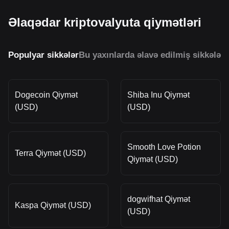
Əlaqədar kriptovalyuta qiymətləri
Populyar sikkələr
Bu yaxınlarda əlavə edilmiş sikkələr
O
Dogecoin Qiymət
Shiba Inu Qiymət
(USD)
(USD)
Smooth Love Potion
Terra Qiymət (USD)
Qiymət (USD)
dogwifhat Qiymət
Kaspa Qiymət (USD)
(USD)