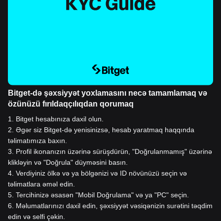
Bitget-də şəxsiyyət yoxlamasını necə tamamlamaq və
özünüzü fırıldaqçılıqdan qorumaq
1
.
Bitget hesabınıza daxil olun.
2
.
Əgər siz Bitget-də yenisinizsə, hesab yaratmaq haqqında
təlimatımıza baxın.
3
.
Profil ikonanızın üzərinə sürüşdürün, "Doğrulanmamış" üzərinə
klikləyin və "Doğrula" düyməsini basın.
4
.
Verdiyiniz ölkə və ya bölgənizi və ID növünüzü seçin və
təlimatlara əməl edin.
5
.
Tercihinizə əsasən "Mobil Doğrulama" və ya "PC" seçin.
6
.
Məlumatlarınızı daxil edin, şəxsiyyət vəsiqənizin surətini təqdim
edin və selfi çəkin.