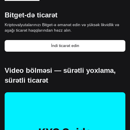
Bitget-də ticarət
Kriptovalyutalarınızı Bitget-ə əmanət edin və yüksək likvidlik və
aşağı ticarət haqqlarından həzz alın.
İndi ticarət edin
Video bölməsi — sürətli yoxlama,
sürətli ticarət