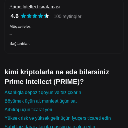
Prime Intellect sıralaması
4.6
100 reytinqlər
Müqavilələr
:
--
Bağlantılar
:
kimi kriptolarla nə edə bilərsiniz
Prime Intellect (PRIME)?
Asanlıqla depozit qoyun və tez çıxarın
Böyümək üçün al, mənfəət üçün sat
Arbitraj üçün ticarət yeri
Yüksək risk və yüksək gəlir üçün fyuçers ticarəti edin
Sabit faiz dərəcələri ilə passiv gəlir əldə edin