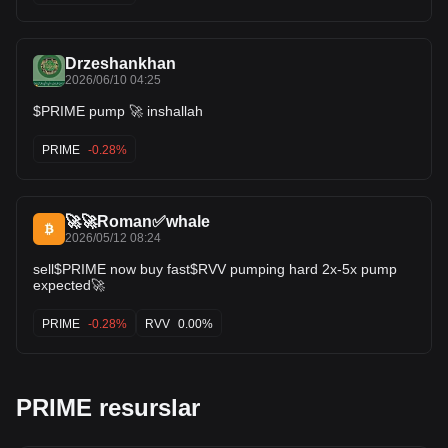
Drzeshankhan
2026/06/10 04:25
$PRIME pump 🚀 inshallah
PRIME
-0.28%
🚀🚀Roman✅whale
2026/05/12 08:24
sell$PRIME now buy fast$RVV pumping hard 2x-5x pump
expected🚀
PRIME
-0.28%
RVV
0.00%
PRIME resurslar