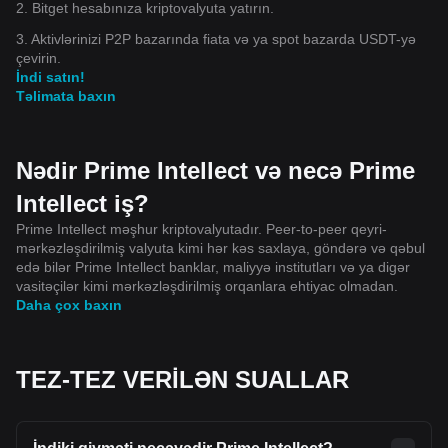
2. Bitget hesabınıza kriptovalyuta yatırın.
3. Aktivlərinizi P2P bazarında fiata və ya spot bazarda USDT-yə
çevirin.
İndi satın!
Təlimata baxın
Nədir Prime Intellect və necə Prime
Intellect iş?
Prime Intellect məşhur kriptovalyutadır. Peer-to-peer qeyri-
mərkəzləşdirilmiş valyuta kimi hər kəs saxlaya, göndərə və qəbul
edə bilər Prime Intellect banklar, maliyyə institutları və ya digər
vasitəçilər kimi mərkəzləşdirilmiş orqanlara ehtiyac olmadan.
Daha çox baxın
TEZ-TEZ VERİLƏN SUALLAR