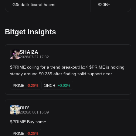
Gündəlik ticarət həcmi
$20B+
Bitget Insights
SHAIZA
2026/07/27 17:32
$PRIME coiling for a trend breakout! 📈⚡ $PRIME is holding
steady around $0.235 after finding solid support near
$0.225. Higher lows are starting to form on the daily chart,
with moving averages starting to curl upward. Looking for a
PRIME
-0.28%
1INCH
+0.03%
push back toward the $0.35+ resistance zone! $1INCH
$GRT
יהוה
2026/07/01 16:09
$PRIME Buy some
PRIME
-0.28%