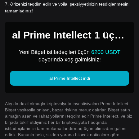
7
.
Ərizənizi təqdim edin və voila, şəxsiyyətinizin təsdiqlənməsini
tamamladınız!
al Prime Intellect 1 üçün
USD
Yeni Bitget istifadəçiləri üçün
6200 USDT
dəyərində xoş gəlmisiniz!
al Prime Intellect indi
Alış da daxil olmaqla kriptovalyuta investisiyaları Prime Intellect
Bitget vasitəsilə onlayn, bazar riskinə məruz qalırlar. Bitget satın
almağın asan və rahat yollarını təqdim edir Prime Intellect, və biz
birjada təklif etdiyimiz hər bir kriptovalyuta haqqında
istifadəçilərimizi tam məlumatlandırmaq üçün əlimizdən gələni
edirik. Bununla belə, sizdən yarana biləcək nəticələrə görə