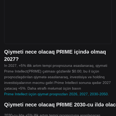
Qiymeti nece olacaq PRIME içində olmaq
2027?
In 2027, +5% illik artım tempi proqnozuna əsaslanaraq, qiyməti
Prime Intellect(PRIME) çatması gözlənilir $0.00; bu il üçün
proqnozlaşdırılan qiymətə əsaslanaraq, investisiya və holdinq
investisiyalarının məcmu gəliri Prime Intellect sonuna qədər 2027
çatacaq +5%. Daha ətraflı məlumat üçün baxın
Prime Intellect üçün qiymət proqnozları 2026, 2027, 2030-2050
.
Qiymeti nece olacaq PRIME 2030-cu ildə ola
2030-cu ildə +5% illik artım tempi proqnozuna əsaslanaraq,