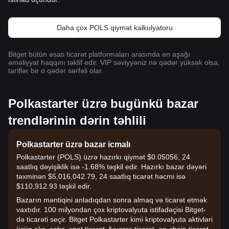
Daha çox POLS qiymət kalkulyatoru
Bitget bütün əsas ticarət platformaları arasında ən aşağı
əməliyyat haqqını təklif edir. VIP səviyyəniz nə qədər yüksək olsa,
tariflər bir o qədər sərfəli olar.
Polkastarter üzrə bugünkü bazar
trendlərinin dərin təhlili
Polkastarter üzrə bazar icmalı
Polkastarter (POLS) üzrə hazırkı qiymət $0.05056, 24
saatlıq dəyişiklik isə -1.68% təşkil edir. Hazırkı bazar dəyəri
təxminən $5,016,042.79, 24 saatlıq ticarət həcmi isə
$110,912.93 təşkil edir.
Bazarın məntiqini anladıqdan sonra almaq və ticarət etmək
vaxtıdır. 100 milyondan çox kriptovalyuta istifadəçisi Bitget-
də ticarəti seçir. Bitget Polkastarter kimi kriptovalyuta aktivləri