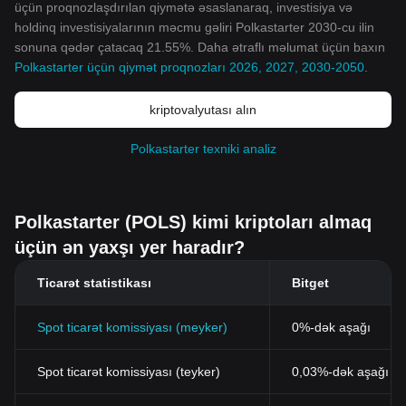
üçün proqnozlaşdırılan qiymətə əsaslanaraq, investisiya və
holdinq investisiyalarının məcmu gəliri Polkastarter 2030-cu ilin
sonuna qədər çatacaq 21.55%. Daha ətraflı məlumat üçün baxın
Polkastarter üçün qiymət proqnozları 2026, 2027, 2030-2050
.
kriptovalyutası alın
Polkastarter texniki analiz
Polkastarter (POLS) kimi kriptoları almaq
üçün ən yaxşı yer haradır?
Ticarət statistikası
Bitget
Spot ticarət komissiyası (meyker)
0%-dək aşağı
Spot ticarət komissiyası (teyker)
0,03%-dək aşağı (B