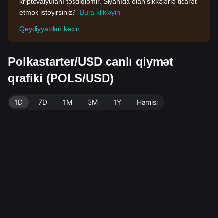
kriptovalyutanı təsdiqləmir. Siyahıda olan sikkələrlə ticarət
etmək istəyirsiniz?
Bura klikləyin
Qeydiyyatdan keçin
Polkastarter/USD canlı qiymət
qrafiki (POLS/USD)
1D
7D
1M
3M
1Y
Hamısı