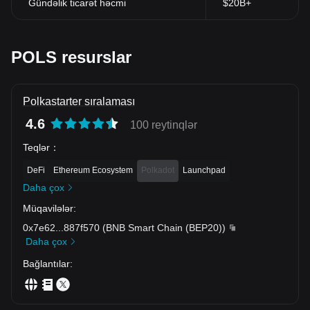
Gündəlik ticarət həcmi
$20B+
POLS resurslar
Polkastarter sıralaması
4.6
100 reytinqlər
Teqlər
：
DeFi
Ethereum Ecosystem
Polkadot
Launchpad
Daha çox
Müqavilələr
:
0x7e62
...
887f570
(
BNB Smart Chain (BEP20)
)
Daha çox
Bağlantılar
: