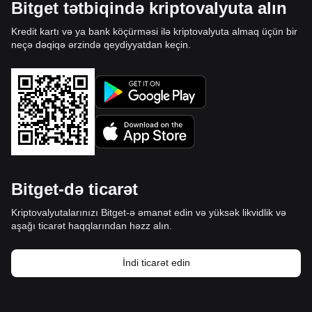
Bitget tətbiqində kriptovalyuta alın
Kredit kartı və ya bank köçürməsi ilə kriptovalyuta almaq üçün bir
neçə dəqiqə ərzində qeydiyyatdan keçin.
Bitget-də ticarət
Kriptovalyutalarınızı Bitget-ə əmanət edin və yüksək likvidlik və
aşağı ticarət haqqlarından həzz alın.
İndi ticarət edin