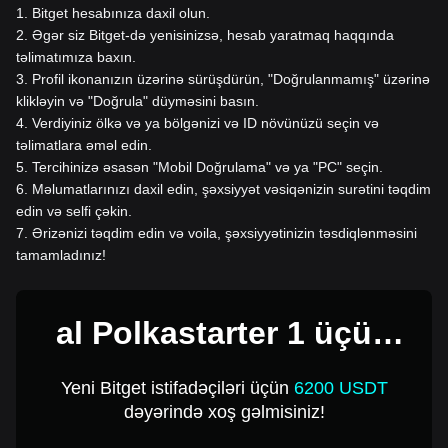
1
.
Bitget hesabınıza daxil olun.
2
.
Əgər siz Bitget-də yenisinizsə, hesab yaratmaq haqqında
təlimatımıza baxın.
3
.
Profil ikonanızın üzərinə sürüşdürün, "Doğrulanmamış" üzərinə
klikləyin və "Doğrula" düyməsini basın.
4
.
Verdiyiniz ölkə və ya bölgənizi və ID növünüzü seçin və
təlimatlara əməl edin.
5
.
Tercihinizə əsasən "Mobil Doğrulama" və ya "PC" seçin.
6
.
Məlumatlarınızı daxil edin, şəxsiyyət vəsiqənizin surətini təqdim
edin və selfi çəkin.
7
.
Ərizənizi təqdim edin və voila, şəxsiyyətinizin təsdiqlənməsini
tamamladınız!
al Polkastarter 1 üçün
USD
Yeni Bitget istifadəçiləri üçün
6200 USDT
dəyərində xoş gəlmisiniz!