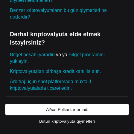
qiymət məlumatları?
Bənzər kriptovalyutaların bu gün qiymətləri nə
qədərdir?
Dərhal kriptovalyuta əldə etmək
istəyirsiniz?
Bitget hesabı yaradın
və ya
Bitget proqramını
yükləyin.
Kriptovalyutaları birbaşa kredit kartı ilə alın.
Arbitraj üçün spot platformada müxtəlif
kriptovalyutalarla ticarət edin.
Al/sat Polkastarter indi
Bütün kriptovalyuta qiymətləri