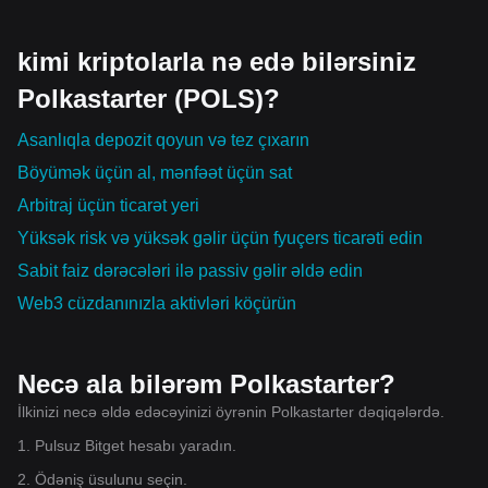
kimi kriptolarla nə edə bilərsiniz
Polkastarter (POLS)?
Asanlıqla depozit qoyun və tez çıxarın
Böyümək üçün al, mənfəət üçün sat
Arbitraj üçün ticarət yeri
Yüksək risk və yüksək gəlir üçün fyuçers ticarəti edin
Sabit faiz dərəcələri ilə passiv gəlir əldə edin
Web3 cüzdanınızla aktivləri köçürün
Necə ala bilərəm Polkastarter?
İlkinizi necə əldə edəcəyinizi öyrənin Polkastarter dəqiqələrdə.
1. Pulsuz Bitget hesabı yaradın.
2. Ödəniş üsulunu seçin.