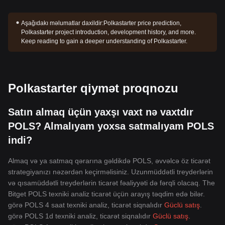
Aşağıdakı məlumatlar daxildir:
Polkastarter price prediction,
Polkastarter project introduction, development history, and more.
Keep reading to gain a deeper understanding of Polkastarter.
Polkastarter qiymət proqnozu
Satın almaq üçün yaxşı vaxt nə vaxtdır
POLS? Almalıyam yoxsa satmalıyam POLS
indi?
Almaq və ya satmaq qərarına gəldikdə POLS, əvvəlcə öz ticarət
strategiyanızı nəzərdən keçirməlisiniz. Uzunmüddətli treyderlərin
və qısamüddətli treyderlərin ticarət fəaliyyəti də fərqli olacaq. The
Bitget POLS texniki analiz ticarət üçün arayış təqdim edə bilər.
görə POLS 4 saat texniki analiz, ticarət siqnalıdır
Güclü satış
.
görə POLS 1d texniki analiz, ticarət siqnalıdır
Güclü satış
.