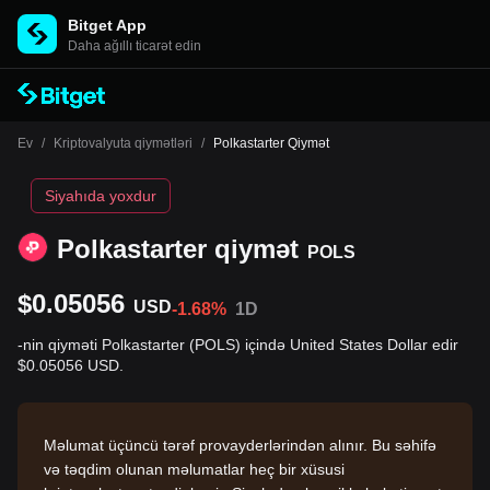
Bitget App
Daha ağıllı ticarət edin
Ev
/
Kriptovalyuta qiymətləri
/
Polkastarter Qiymət
Siyahıda yoxdur
Polkastarter qiymət
POLS
$0.05056
USD
-1.68%
1D
-nin qiyməti Polkastarter (POLS) içində United States Dollar edir
$0.05056 USD.
Məlumat üçüncü tərəf provayderlərindən alınır. Bu səhifə
və təqdim olunan məlumatlar heç bir xüsusi