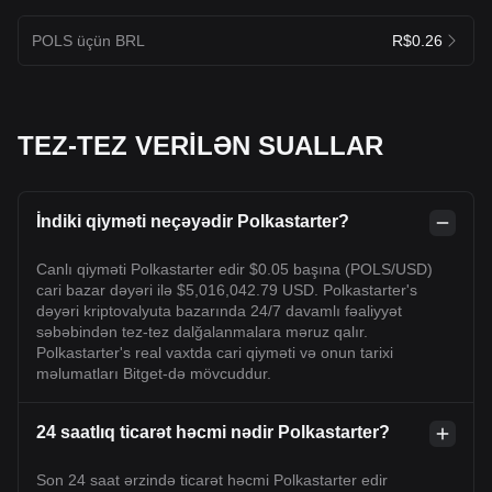
POLS üçün BRL
R$0.26
TEZ-TEZ VERİLƏN SUALLAR
İndiki qiyməti neçəyədir Polkastarter?
Canlı qiyməti Polkastarter edir $0.05 başına (POLS/USD)
cari bazar dəyəri ilə $5,016,042.79 USD. Polkastarter's
dəyəri kriptovalyuta bazarında 24/7 davamlı fəaliyyət
səbəbindən tez-tez dalğalanmalara məruz qalır.
Polkastarter's real vaxtda cari qiyməti və onun tarixi
məlumatları Bitget-də mövcuddur.
24 saatlıq ticarət həcmi nədir Polkastarter?
Son 24 saat ərzində ticarət həcmi Polkastarter edir