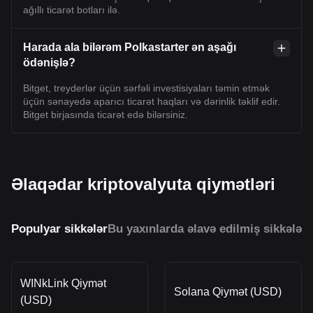
ağıllı ticarət botları ilə.
Harada ala bilərəm Polkastarter ən aşağı
ödənişlə?
Bitget, treyderlər üçün sərfəli investisiyaları təmin etmək
üçün sənayedə aparıcı ticarət haqları və dərinlik təklif edir.
Bitget birjasında ticarət edə bilərsiniz.
Əlaqədar kriptovalyuta qiymətləri
Populyar sikkələr
Bu yaxınlarda əlavə edilmiş sikkələr
O
WINkLink Qiymət
Solana Qiymət (USD)
(USD)