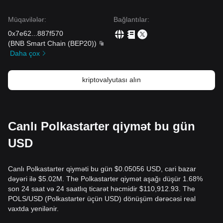
Müqavilələr
:
Bağlantılar
:
0x7e62
...
887f570
(
BNB Smart Chain (BEP20)
)
Daha çox
kriptovalyutası alın
Canlı Polkastarter qiymət bu gün
USD
Canlı Polkastarter qiyməti bu gün $0.05056 USD, cari bazar
dəyəri ilə $5.02M. The Polkastarter qiymət aşağı düşür 1.68%
son 24 saat və 24 saatlıq ticarət həcmidir $110,912.93. The
POLS/USD (Polkastarter üçün USD) dönüşüm dərəcəsi real
vaxtda yenilənir.