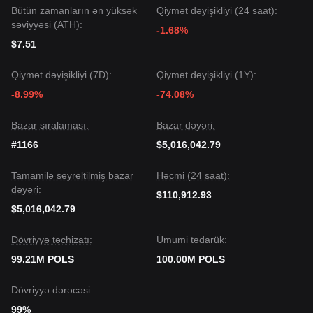
Bütün zamanların ən yüksək
Qiymət dəyişikliyi (24 saat):
səviyyəsi (ATH):
-1.68%
$7.51
Qiymət dəyişikliyi (7D):
Qiymət dəyişikliyi (1Y):
-8.99%
-74.08%
Bazar sıralaması:
Bazar dəyəri:
#1166
$5,016,042.79
Tamamilə seyreltilmiş bazar
Həcmi (24 saat):
dəyəri:
$110,912.93
$5,016,042.79
Dövriyyə təchizatı:
Ümumi tədarük:
99.21M POLS
100.00M POLS
Dövriyyə dərəcəsi:
99%