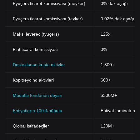
Fyuçers ticarət komissiyası (meyker)
0%-dək aşağı
Fyuçers ticarət komissiyası (teyker)
0,02%-dək aşağı
Maks. leverec (fyuçers)
125x
Fiat ticarət komissiyası
0%
Dəstəklənən kripto aktivlər
1,300+
Kopitreydinq aktivləri
600+
Müdafiə fondunun dəyəri
$300M+
Ehtiyatların 100% sübutu
Ehtiyat təminatı nis
Qlobal istifadəçilər
120M+