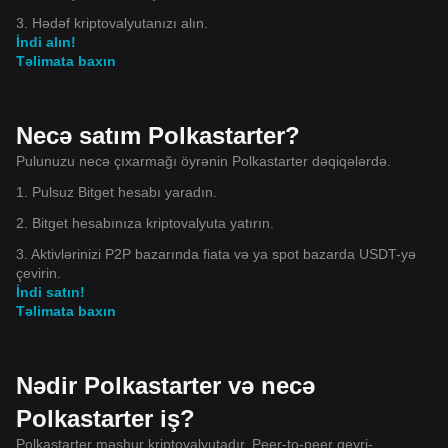
3. Hədəf kriptovalyutanızı alın.
İndi alın!
Təlimata baxın
Necə satım Polkastarter?
Pulunuzu necə çıxarmağı öyrənin Polkastarter dəqiqələrdə.
1. Pulsuz Bitget hesabı yaradın.
2. Bitget hesabınıza kriptovalyuta yatırın.
3. Aktivlərinizi P2P bazarında fiata və ya spot bazarda USDT-yə
çevirin.
İndi satın!
Təlimata baxın
Nədir Polkastarter və necə
Polkastarter iş?
Polkastarter məşhur kriptovalyutadır. Peer-to-peer qeyri-