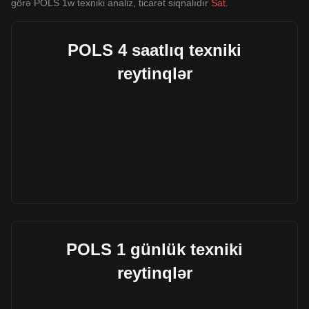
görə POLS 1w texniki analiz, ticarət siqnalıdır
Sat
.
POLS 4 saatlıq texniki
reytinqlər
POLS 1 günlük texniki
reytinqlər