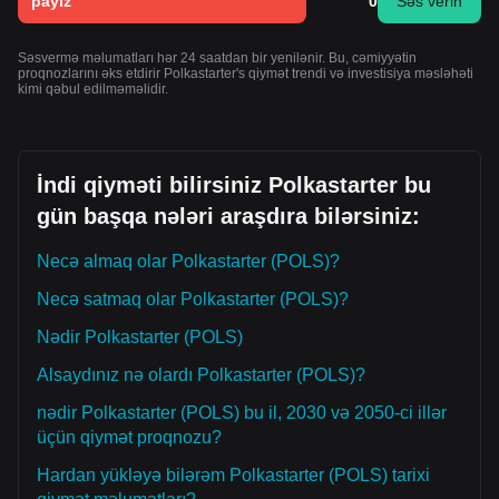
payız
0
Səs verin
Səsvermə məlumatları hər 24 saatdan bir yenilənir. Bu, cəmiyyətin
proqnozlarını əks etdirir Polkastarter's qiymət trendi və investisiya məsləhəti
kimi qəbul edilməməlidir.
İndi qiyməti bilirsiniz Polkastarter bu
gün başqa nələri araşdıra bilərsiniz:
Necə almaq olar Polkastarter (POLS)?
Necə satmaq olar Polkastarter (POLS)?
Nədir Polkastarter (POLS)
Alsaydınız nə olardı Polkastarter (POLS)?
nədir Polkastarter (POLS) bu il, 2030 və 2050-ci illər
üçün qiymət proqnozu?
Hardan yükləyə bilərəm Polkastarter (POLS) tarixi