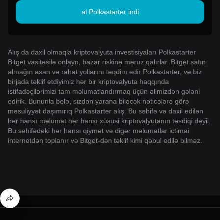
al Polkastarter indi
Alış da daxil olmaqla kriptovalyuta investisiyaları Polkastarter
Bitget vasitəsilə onlayn, bazar riskinə məruz qalırlar. Bitget satın
almağın asan və rahat yollarını təqdim edir Polkastarter, və biz
birjada təklif etdiyimiz hər bir kriptovalyuta haqqında
istifadəçilərimizi tam məlumatlandırmaq üçün əlimizdən gələni
edirik. Bununla belə, sizdən yarana biləcək nəticələrə görə
məsuliyyət daşımırıq Polkastarter alış. Bu səhifə və daxil edilən
hər hansı məlumat hər hansı xüsusi kriptovalyutanın təsdiqi deyil.
Bu səhifədəki hər hansı qiymət və digər məlumatlar ictimai
internetdən toplanır və Bitget-dən təklif kimi qəbul edilə bilməz.