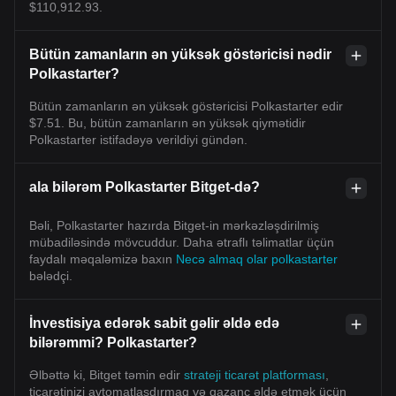
$110,912.93.
Bütün zamanların ən yüksək göstəricisi nədir
Polkastarter?
Bütün zamanların ən yüksək göstəricisi Polkastarter edir
$7.51. Bu, bütün zamanların ən yüksək qiymətidir
Polkastarter istifadəyə verildiyi gündən.
ala bilərəm Polkastarter Bitget-də?
Bəli, Polkastarter hazırda Bitget-in mərkəzləşdirilmiş
mübadiləsində mövcuddur. Daha ətraflı təlimatlar üçün
faydalı məqaləmizə baxın
Necə almaq olar polkastarter
bələdçi.
İnvestisiya edərək sabit gəlir əldə edə
bilərəmmi? Polkastarter?
Əlbəttə ki, Bitget təmin edir
strateji ticarət platforması
,
ticarətinizi avtomatlaşdırmaq və qazanc əldə etmək üçün