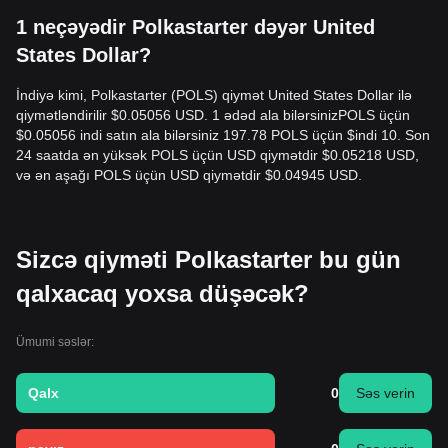
1 neçəyədir Polkastarter dəyər United
States Dollar?
İndiyə kimi, Polkastarter (POLS) qiymət United States Dollar ilə
qiymətləndirilir $0.05056 USD. 1 ədəd ala bilərsinizPOLS üçün
$0.05056 indi satın ala bilərsiniz 197.78 POLS üçün $indi 10. Son
24 saatda ən yüksək POLS üçün USD qiymətdir $0.05218 USD,
və ən aşağı POLS üçün USD qiymətdir $0.04945 USD.
Sizcə qiyməti Polkastarter bu gün
qalxacaq yoxsa düşəcək?
Ümumi səslər:
Qalx
0
Səs verin