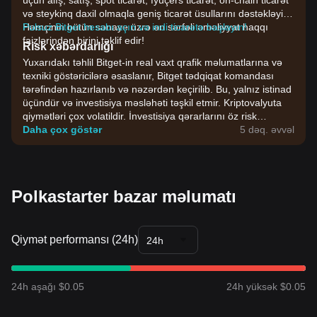
üçün alış, satış, spot ticarət, fyuçers ticarət, on-chain ticarət
və steykinq daxil olmaqla geniş ticarət üsullarını dəstəkləyir.
Həmçinin bütün sənaye üzrə ən sərfəli əməliyyat haqqı
Pulsuz Bitget hesabı açın və indi ticarətə başlayın!
faizlərindən birini təklif edir!
Risk xəbərdarlığı
Yuxarıdakı təhlil Bitget-in real vaxt qrafik məlumatlarına və
texniki göstəricilərə əsaslanır, Bitget tədqiqat komandası
tərəfindən hazırlanıb və nəzərdən keçirilib. Bu, yalnız istinad
üçündür və investisiya məsləhəti təşkil etmir. Kriptovalyuta
qiymətləri çox volatildir. İnvestisiya qərarlarını öz risk
dözümlülüyünüzə əsasən verin.
Daha çox göstər
5 dəq. əvvəl
Polkastarter bazar məlumatı
Qiymət performansı (24h)
24h
24h aşağı $0.05
24h yüksək $0.05