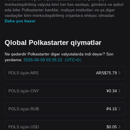
mərkəzləşdirilmiş valyuta kimi hər kəs saxlaya, göndərə və qəbul
edə bilər Polkastarter banklar, maliyyə institutları və ya digər
vasitəçilər kimi mərkəzləşdirilmiş orqanlara ehtiyac olmadan.
Daha çox baxın
Qlobal Polkastarter qiymətlər
Nə qədərdir Polkastarter digər valyutalarda indi dəyər? Son
yeniləmə:
2026-08-09 03:35:22（UTC+0）
POLS üçün ARS
ARS$75.79
POLS üçün CNY
¥0.34
POLS üçün RUB
₽4.16
POLS üçün USD
$0.05