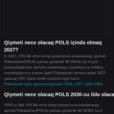
Qiymeti nece olacaq POLS içində olmaq
2027?
In 2027, +5% illik artım tempi proqnozuna əsaslanaraq, qiyməti
Polkastarter(POLS) çatması gözlənilir $0.05444; bu il üçün
proqnozlaşdırılan qiymətə əsaslanaraq, investisiya və holdinq
investisiyalarının məcmu gəliri Polkastarter sonuna qədər 2027
çatacaq +5%. Daha ətraflı məlumat üçün baxın
Polkastarter üçün qiymət proqnozları 2026, 2027, 2030-2050
.
Qiymeti nece olacaq POLS 2030-cu ildə olac
2030-cu ildə +5% illik artım tempi proqnozuna əsaslanaraq,
qiyməti Polkastarter(POLS) çatması gözlənilir $0.06303; bu il