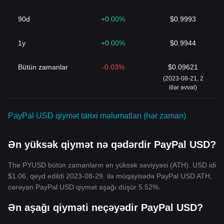
90d
+0.00%
$0.9993
1y
+0.00%
$0.9944
Bütün zamanlar
-0.03%
$0.09621
(2023-08-21, 2
illər əvvəl)
PayPal USD qiymət tarixi məlumatları (hər zaman)
Ən yüksək qiymət nə qədərdir PayPal USD?
The PYUSD bütün zamanların ən yüksək səviyyəsi (ATH). USD idi
$1.06, qeyd edildi 2023-08-29. ilə müqayisədə PayPal USD ATH,
cərəyan PayPal USD qiymət aşağı düşür 5.52%.
Ən aşağı qiyməti neçəyədir PayPal USD?