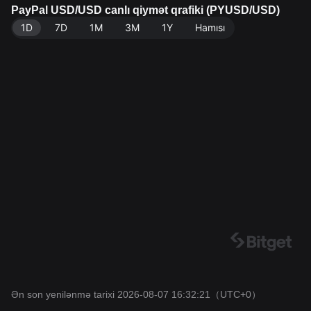
Məlumat mənbəyi: Bitget Birjası. Son yenilənmə: 2026
PayPal USD/USD canlı qiymət qrafiki (PYUSD/USD)
-08-07 16:32:21.
1D
7D
1M
3M
1Y
Hamısı
Ən son yenilənmə tarixi 2026-08-07 16:32:21
（UTC+0）