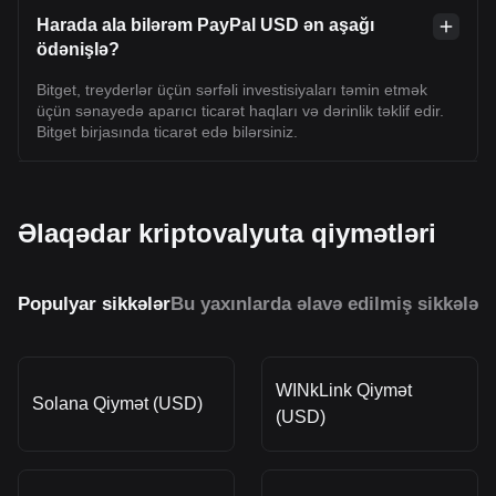
Harada ala bilərəm PayPal USD ən aşağı
ödənişlə?
Bitget, treyderlər üçün sərfəli investisiyaları təmin etmək
üçün sənayedə aparıcı ticarət haqları və dərinlik təklif edir.
Bitget birjasında ticarət edə bilərsiniz.
Əlaqədar kriptovalyuta qiymətləri
Populyar sikkələr
Bu yaxınlarda əlavə edilmiş sikkələr
O
WINkLink Qiymət
Solana Qiymət (USD)
(USD)