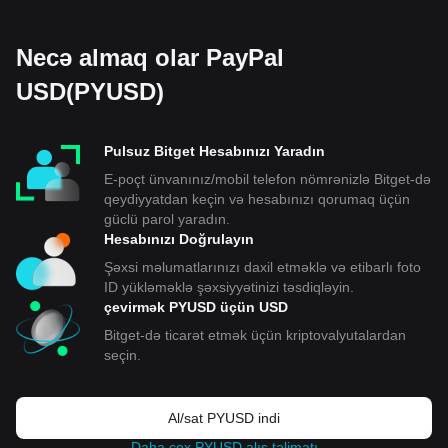
Necə almaq olar PayPal
USD(PYUSD)
Pulsuz Bitget Hesabınızı Yaradın
E-poçt ünvanınız/mobil telefon nömrənizlə Bitget-də
qeydiyyatdan keçin və hesabınızı qorumaq üçün
güclü parol yaradın.
Hesabınızı Doğrulayın
Şəxsi məlumatlarınızı daxil etməklə və etibarlı foto
ID yükləməklə şəxsiyyətinizi təsdiqləyin.
çevirmək PYUSD üçün USD
Bitget-də ticarət etmək üçün kriptovalyutalardan
seçin.
Al/sat PYUSD indi
Daha çox PYUSD alış təlimatı