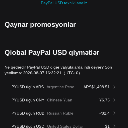
PayPal USD texniki analiz
Qaynar promosyonlar
Qlobal PayPal USD qiymətlər
Nə qədərdir PayPal USD digər valyutalarda indi dəyər? Son
yeniləmə: 2026-08-07 16:32:21
（UTC+0）
PYUSD üçün ARS
Argentine Peso
ARS$1,498.51
PYUSD üçün CNY
Chinese Yuan
¥6.75
PYUSD üçün RUB
Russian Ruble
₽82.4
PYUSD üçün USD
United States Dollar
$1