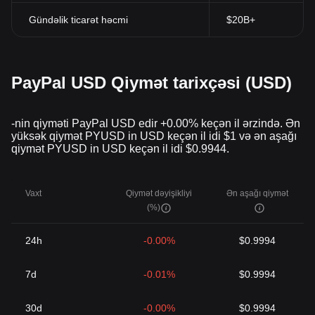
Gündəlik ticarət həcmi
$20B+
PayPal USD Qiymət tarixçəsi (USD)
-nin qiyməti PayPal USD edir +0.00% keçən il ərzində. Ən
yüksək qiymət PYUSD in USD keçən il idi $1 və ən aşağı
qiymət PYUSD in USD keçən il idi $0.9944.
Vaxt
Qiymət dəyişikliyi
Ən aşağı qiymət
(%)
24h
-0.00%
$0.9994
7d
-0.01%
$0.9994
30d
-0.00%
$0.9994