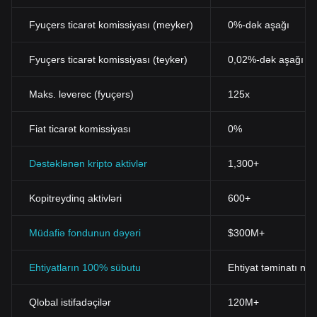
Fyuçers ticarət komissiyası (meyker)
0%-dək aşağı
Fyuçers ticarət komissiyası (teyker)
0,02%-dək aşağı
Maks. leverec (fyuçers)
125x
Fiat ticarət komissiyası
0%
Dəstəklənən kripto aktivlər
1,300+
Kopitreydinq aktivləri
600+
Müdafiə fondunun dəyəri
$300M+
Ehtiyatların 100% sübutu
Ehtiyat təminatı nis
Qlobal istifadəçilər
120M+