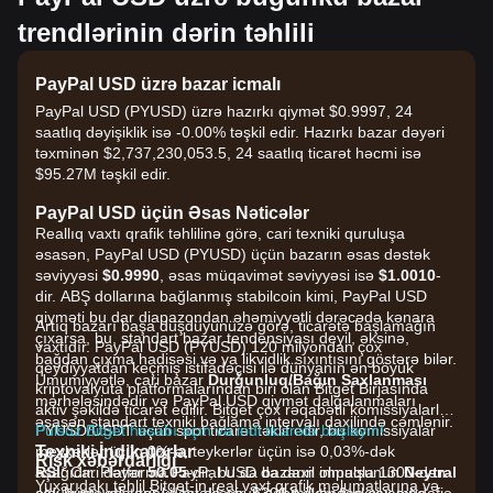
trendlərinin dərin təhlili
PayPal USD üzrə bazar icmalı
PayPal USD (PYUSD) üzrə hazırkı qiymət $0.9997, 24
saatlıq dəyişiklik isə -0.00% təşkil edir. Hazırkı bazar dəyəri
təxminən $2,737,230,053.5, 24 saatlıq ticarət həcmi isə
$95.27M təşkil edir.
PayPal USD üçün Əsas Nəticələr
Reallıq vaxtı qrafik təhlilinə görə, cari texniki quruluşa
əsasən, PayPal USD (PYUSD) üçün bazarın əsas dəstək
səviyyəsi
$0.9990
, əsas müqavimət səviyyəsi isə
$1.0010
-
dir. ABŞ dollarına bağlanmış stabilcoin kimi, PayPal USD
qiyməti bu dar diapazondan əhəmiyyətli dərəcədə kənara
Artıq bazarı başa düşdüyünüzə görə, ticarətə başlamağın
çıxarsa, bu, standart bazar tendensiyası deyil, əksinə,
vaxtıdır. PayPal USD (PYUSD) 120 milyondan çox
bağdan çıxma hadisəsi və ya likvidlik sıxıntısını göstərə bilər.
qeydiyyatdan keçmiş istifadəçisi ilə dünyanın ən böyük
Ümumiyyətlə, cari bazar
Durğunluq/Bağın Saxlanması
kriptovalyuta platformalarından biri olan Bitget Birjasında
mərhələsindədir və PayPal USD qiymət dalğalanmaları
aktiv şəkildə ticarət edilir. Bitget çox rəqabətli komissiyalarla
əsasən standart texniki bağlama intervalı daxilində cəmlənir.
PYUSD/USDT üçün spot ticarət təklif edir, bu komissiyalar
Pulsuz Bitget hesabı açın və indi ticarətə başlayın!
Texniki İndikatorlar
meykerlər üçün 0%-ə, teykerlər üçün isə 0,03%-dək
Risk xəbərdarlığı
RSI:
aşağıdır. Platforma PayPal USD da daxil olmaqla 1300-dən
Cari dəyər
50.05
-dir, bu da bazarın impulsunun
Neytral
Yuxarıdakı təhlil Bitget-in real vaxt qrafik məlumatlarına və