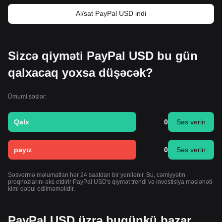
Al/sat PayPal USD indi
Sizcə qiyməti PayPal USD bu gün
qalxacaq yoxsa düşəcək?
Ümumi səslər:
Qalx
0
Səs verin
payız
0
Səs verin
Səsvermə məlumatları hər 24 saatdan bir yenilənir. Bu, cəmiyyətin
proqnozlarını əks etdirir PayPal USD's qiymət trendi və investisiya məsləhəti
kimi qəbul edilməməlidir.
PayPal USD üzrə bugünkü bazar