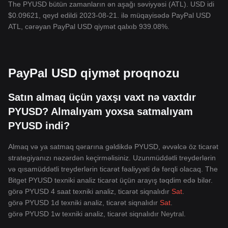
The PYUSD bütün zamanların ən aşağı səviyyəsi (ATL). USD idi
$0.09621, qeyd edildi 2023-08-21. ilə müqayisədə PayPal USD
ATL, cərəyan PayPal USD qiymət qalxıb 939.08%.
PayPal USD qiymət proqnozu
Satın almaq üçün yaxşı vaxt nə vaxtdır
PYUSD? Almalıyam yoxsa satmalıyam
PYUSD indi?
Almaq və ya satmaq qərarına gəldikdə PYUSD, əvvəlcə öz ticarət
strategiyanızı nəzərdən keçirməlisiniz. Uzunmüddətli treyderlərin
və qısamüddətli treyderlərin ticarət fəaliyyəti də fərqli olacaq. The
Bitget PYUSD texniki analiz ticarət üçün arayış təqdim edə bilər.
görə PYUSD 4 saat texniki analiz, ticarət siqnalıdır
Sat
.
görə PYUSD 1d texniki analiz, ticarət siqnalıdır
Sat
.
görə PYUSD 1w texniki analiz, ticarət siqnalıdır
Neytral
.