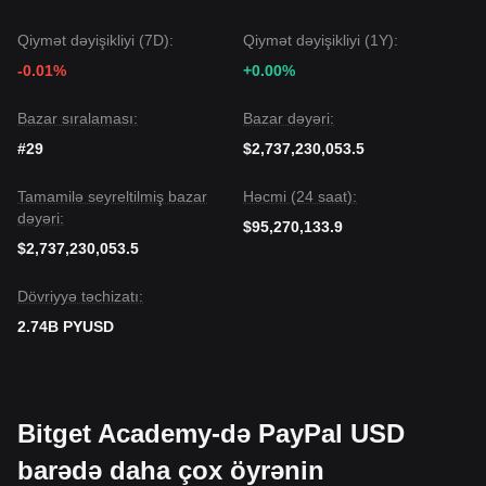
müddətcə, orta müddətli tendensiya
Sabit və Bağlı
olaraq
Qiymət dəyişikliyi (7D):
qalacaq.
Qiymət dəyişikliyi (1Y):
-0.01%
+0.00%
Bazar sıralaması:
Bazar dəyəri:
#29
$2,737,230,053.5
Tamamilə seyreltilmiş bazar
Həcmi (24 saat):
dəyəri:
$95,270,133.9
$2,737,230,053.5
Dövriyyə təchizatı:
2.74B PYUSD
Bitget Academy-də PayPal USD
barədə daha çox öyrənin