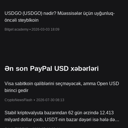
USDGO (USDGO) nədir? Müəssisələr üçün uyğunluq-
öncəli steyblkoin
Bitget academy •
2026-03-03 18:09
Ən son PayPal USD xəbərləri
Visa sabitkoin qaliblərini seçməyəcək, amma Open USD
birinci gedir
CryptoNewsFlash
•
2026-07-30 08:13
Stabil kriptovalyuta bazarından 62 gün ərzində 12.413
milyard dollar çıxıb, USDT-nin bazar dəyəri isə hələ də
184 milyard dolları keçir.