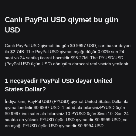
Canlı PayPal USD qiymət bu gün
USD
Canlı PayPal USD qiyməti bu gün $0.9997 USD, cari bazar dəyəri
ilə $2.74B. The PayPal USD qiymət aşağı düşür 0.00% son 24
saat və 24 saatlıq ticarət həcmidir $95.27M. The PYUSD/USD
(PayPal USD üçün USD) dönüşüm dərəcəsi real vaxtda yenilənir.
1 neçəyədir PayPal USD dəyər United
States Dollar?
İndiyə kimi, PayPal USD (PYUSD) qiymət United States Dollar ilə
qiymətləndirilir $0.9997 USD. 1 ədəd ala bilərsinizPYUSD üçün
$0.9997 indi satın ala bilərsiniz 10 PYUSD üçün $indi 10. Son 24
saatda ən yüksək PYUSD üçün USD qiymətdir $0.9999 USD, və
ən aşağı PYUSD üçün USD qiymətdir $0.9994 USD.