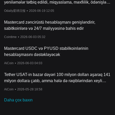
yeniləmələr tətbiq edildi, miqyaslama, məxfiilik, ödənişlər
və institusional tətbiqləri əhatə etdi
Odaily星球日报
•
2026-06-19 12:05
Mastercard zəncirüstü hesablaşmanı genişləndirir,
sabitkoinlərə və 24/7 maliyyəsinə bahis edir
Cointime
•
2026-06-03 05:32
Mastercard USDC və PYUSD stabilkoinlərinin
hesablaşmasını dəstəkləyəcək
AiCoin
•
2026-06-03 04:03
Tether USAT-in bazar dəyəri 100 milyon dolları aşaraq 141
milyon dollara çatıb, amma hələ də rəqiblərindən xeyli
aşağıdır.
AiCoin
•
2026-05-28 18:58
Daha çox baxın