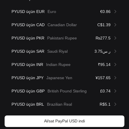
PYUSD üçün EUR
Euro
€0.86
PYUSD üçün CAD
Canadian Dollar
C$1.39
PYUSD üçün PKR
Pakistani Rupee
₨277.5
PYUSD üçün SAR
Saudi Riyal
ر.س3.75
PYUSD üçün INR
Indian Rupee
₹95.14
PYUSD üçün JPY
Japanese Yen
¥157.65
PYUSD üçün GBP
British Pound Sterling
£0.74
PYUSD üçün BRL
Brazilian Real
R$5.1
Al/sat PayPal USD indi