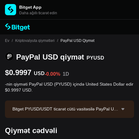
Bitget App
Daha ağıllı ticarət edin
Ev
/
Kriptovalyuta qiymətləri
/
PayPal USD Qiymət
PayPal USD qiymət
PYUSD
$0.9997
USD
-0.00%
1D
-nin qiyməti PayPal USD (PYUSD) içində United States Dollar edir
$0.9997 USD.
Bitget PYUSD/USDT ticarət cütü vasitəsilə PayPal US
D üçün spot ticarət təklif edir. PYUSD/USDT-nin cari qi
yməti 1.0002, 24 saatlıq ticarət həcmi isə $264,972.31
Qiymət cədvəli
-dir. PayPal USD aktivinin bazar kapitallaşması $2,73
7,230,053.5, dövriyyədəki təklifi isə 2.74B PYUSD-dir.