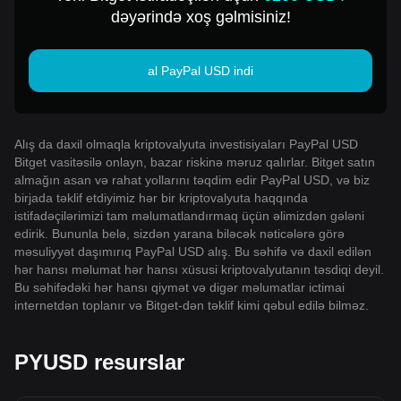
dəyərində xoş gəlmisiniz!
al PayPal USD indi
Alış da daxil olmaqla kriptovalyuta investisiyaları PayPal USD
Bitget vasitəsilə onlayn, bazar riskinə məruz qalırlar. Bitget satın
almağın asan və rahat yollarını təqdim edir PayPal USD, və biz
birjada təklif etdiyimiz hər bir kriptovalyuta haqqında
istifadəçilərimizi tam məlumatlandırmaq üçün əlimizdən gələni
edirik. Bununla belə, sizdən yarana biləcək nəticələrə görə
məsuliyyət daşımırıq PayPal USD alış. Bu səhifə və daxil edilən
hər hansı məlumat hər hansı xüsusi kriptovalyutanın təsdiqi deyil.
Bu səhifədəki hər hansı qiymət və digər məlumatlar ictimai
internetdən toplanır və Bitget-dən təklif kimi qəbul edilə bilməz.
PYUSD resurslar