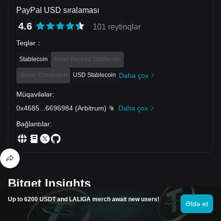
PayPal USD sıralaması
4.6
101 reytinqlər
Teqlər
：
Stablecoin
Asset-Backed Stablecoin
Stellar Ecosystem
USD Stablecoin
Daha çox
Müqavilələr
:
0x4685
...
6696984
(
Arbitrum
)
Daha çox
Bağlantılar
:
Bitget Insights
Up to 6200 USDT and LALIGA merch await new users!
Əldə et
Vic3ree