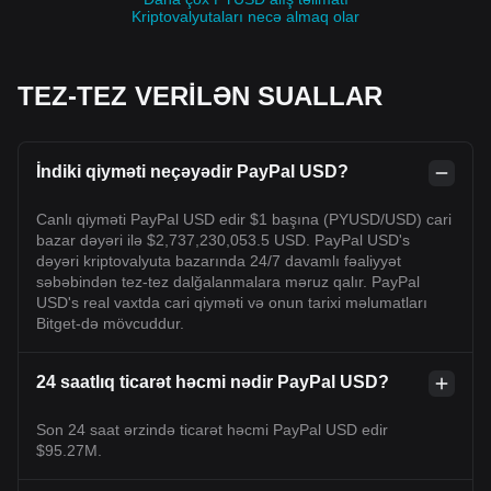
Kriptovalyutaları necə almaq olar
TEZ-TEZ VERİLƏN SUALLAR
İndiki qiyməti neçəyədir PayPal USD?
Canlı qiyməti PayPal USD edir $1 başına (PYUSD/USD) cari
bazar dəyəri ilə $2,737,230,053.5 USD. PayPal USD's
dəyəri kriptovalyuta bazarında 24/7 davamlı fəaliyyət
səbəbindən tez-tez dalğalanmalara məruz qalır. PayPal
USD's real vaxtda cari qiyməti və onun tarixi məlumatları
Bitget-də mövcuddur.
24 saatlıq ticarət həcmi nədir PayPal USD?
Son 24 saat ərzində ticarət həcmi PayPal USD edir
$95.27M.