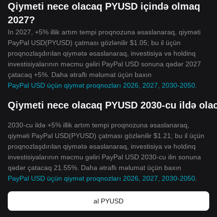
Qiymeti nece olacaq PYUSD içində olmaq
2027?
In 2027, +5% illik artım tempi proqnozuna əsaslanaraq, qiyməti
PayPal USD(PYUSD) çatması gözlənilir $1.05; bu il üçün
proqnozlaşdırılan qiymətə əsaslanaraq, investisiya və holdinq
investisiyalarının məcmu gəliri PayPal USD sonuna qədər 2027
çatacaq +5%. Daha ətraflı məlumat üçün baxın
PayPal USD üçün qiymət proqnozları 2026, 2027, 2030-2050
.
Qiymeti nece olacaq PYUSD 2030-cu ildə ola
2030-cu ildə +5% illik artım tempi proqnozuna əsaslanaraq,
qiyməti PayPal USD(PYUSD) çatması gözlənilir $1.21; bu il üçün
proqnozlaşdırılan qiymətə əsaslanaraq, investisiya və holdinq
investisiyalarının məcmu gəliri PayPal USD 2030-cu ilin sonuna
qədər çatacaq 21.55%. Daha ətraflı məlumat üçün baxın
PayPal USD üçün qiymət proqnozları 2026, 2027, 2030-2050
.
al PYUSD