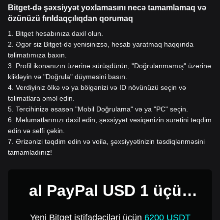
Bitget-də şəxsiyyət yoxlamasını necə tamamlamaq və
özünüzü fırıldaqçılıqdan qorumaq
1
.
Bitget hesabınıza daxil olun.
2
.
Əgər siz Bitget-də yenisinizsə, hesab yaratmaq haqqında
təlimatımıza baxın.
3
.
Profil ikonanızın üzərinə sürüşdürün, "Doğrulanmamış" üzərinə
klikləyin və "Doğrula" düyməsini basın.
4
.
Verdiyiniz ölkə və ya bölgənizi və ID növünüzü seçin və
təlimatlara əməl edin.
5
.
Tercihinizə əsasən "Mobil Doğrulama" və ya "PC" seçin.
6
.
Məlumatlarınızı daxil edin, şəxsiyyət vəsiqənizin surətini təqdim
edin və selfi çəkin.
7
.
Ərizənizi təqdim edin və voila, şəxsiyyətinizin təsdiqlənməsini
tamamladınız!
al PayPal USD 1 üçün
USD
Yeni Bitget istifadəçiləri üçün
6200 USDT