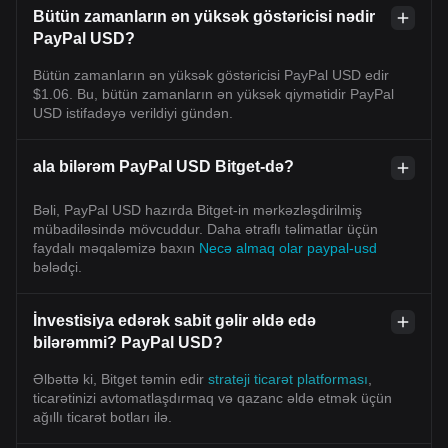
Bütün zamanların ən yüksək göstəricisi nədir
PayPal USD?
Bütün zamanların ən yüksək göstəricisi PayPal USD edir
$1.06. Bu, bütün zamanların ən yüksək qiymətidir PayPal
USD istifadəyə verildiyi gündən.
ala bilərəm PayPal USD Bitget-də?
Bəli, PayPal USD hazırda Bitget-in mərkəzləşdirilmiş
mübadiləsində mövcuddur. Daha ətraflı təlimatlar üçün
faydalı məqaləmizə baxın
Necə almaq olar paypal-usd
bələdçi.
İnvestisiya edərək sabit gəlir əldə edə
bilərəmmi? PayPal USD?
Əlbəttə ki, Bitget təmin edir
strateji ticarət platforması
,
ticarətinizi avtomatlaşdırmaq və qazanc əldə etmək üçün
ağıllı ticarət botları ilə.