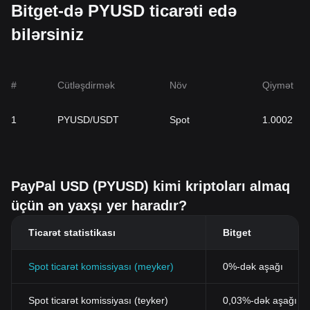
Bitget-də PYUSD ticarəti edə
bilərsiniz
#
Cütləşdirmək
Növ
Qiymət
1
PYUSD/USDT
Spot
1.0002
PayPal USD (PYUSD) kimi kriptoları almaq
üçün ən yaxşı yer haradır?
Ticarət statistikası
Bitget
Spot ticarət komissiyası (meyker)
0%-dək aşağı
Spot ticarət komissiyası (teyker)
0,03%-dək aşağı (B