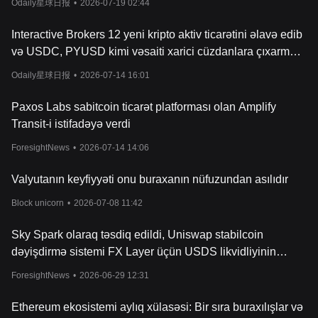
Odaily星球日报
•
2026-07-19 02:44
Interactive Brokers 12 yeni kripto aktiv ticarətini əlavə edib
və USDC, PYUSD kimi vəsaiti xarici cüzdanlara çıxarmağı
dəstəkləyir.
Odaily星球日报
•
2026-07-14 16:01
Paxos Labs sabitcoin ticarət platforması olan Amplify
Transit-i istifadəyə verdi
ForesightNews
•
2026-07-14 14:06
Valyutanın keyfiyyəti onu buraxanın nüfuzundan asılıdır
Block unicorn
•
2026-07-08 11:42
Sky Spark olaraq təsdiq edildi, Uniswap stabilcoin
dəyişdirmə sistemi FX Layer üçün USDS likvidliyinin
əsasını təmin edir.
ForesightNews
•
2026-06-29 12:31
Ethereum ekosistemi aylıq xülasəsi: Bir sıra buraxılışlar və