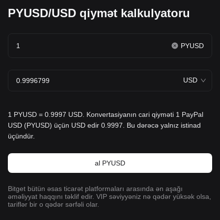
PYUSD/USD qiymət kalkulyatoru
PYUSD
USD
1 PYUSD = 0.9997 USD. Konvertasiyanın cari qiyməti 1 PayPal
USD (PYUSD) üçün USD edir 0.9997. Bu dərəcə yalnız istinad
üçündür.
al PYUSD
Bitget bütün əsas ticarət platformaları arasında ən aşağı
əməliyyat haqqını təklif edir. VIP səviyyəniz nə qədər yüksək olsa,
tariflər bir o qədər sərfəli olar.