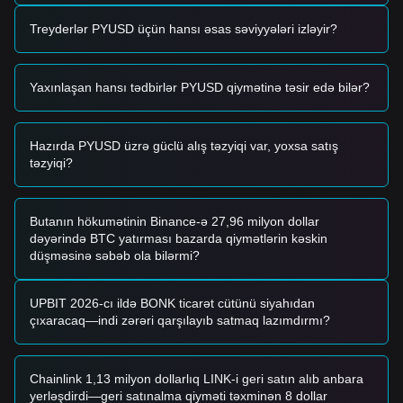
istinad ticarət strategiyaları təqdim olunur:
Potensial Alış Zonası
Treyderlər PYUSD üçün hansı əsas səviyyələri izləyir?
• PayPal USD qiyməti
$0.9985
-ə yaxınlaşsa və bağa doğru
bərpa əlamətləri göstərsə, bu, $1.00-ə dönüşdən
faydalanmaq arzulayan arbitrajçılar üçün aşağı riskli giriş ola
Yaxınlaşan hansı tədbirlər PYUSD qiymətinə təsir edə bilər?
bilər.
• PayPal USD qiyməti artan ticarət həcmi ilə
$1.0000
-də
sabit səviyyəni qorusa, bu, sağlam likvidliyi təsdiqləyir.
Risk Ssenarisi
Hazırda PYUSD üzrə güclü alış təzyiqi var, yoxsa satış
• PayPal USD qiyməti
$0.9970
-dən aşağı düşsə və tez bir
təzyiqi?
zamanda bərpa etməzsə, bazar aktivin dəstəyi və ya dərhal
likvidliyi ilə bağlı narahatlıq dövrünə girə bilər.
Alış Strategiyası
Butanın hökumətinin Binance-ə 27,96 milyon dollar
Cari bazar quruluşuna əsasən, analitiklər aşağıdakı istinad
dəyərində BTC yatırması bazarda qiymətlərin kəskin
strategiyalarını təqdim edirlər:
düşməsinə səbəb ola bilərmi?
Konservativ İnvestorlar
• Daha geniş kripto bazarında yüksək volatillik dövrlərində
PayPal USD-ni "Təhlükəsiz Liman" aktiv kimi istifadə edin.
UPBIT 2026-cı ildə BONK ticarət cütünü siyahıdan
• Kapital dəyərini qorumaq üçün qiymət
$1.0000
-dən bir az
çıxaracaq—indi zərəri qarşılayıb satmaq lazımdırmı?
aşağı olduqda alın.
Trend İnvestorları
• Gəlir axtaranlar üçün PYUSD-nin zamin kimi istifadə
Chainlink 1,13 milyon dollarlıq LINK-i geri satın alıb anbara
olunduğu borc platformalarında inteqrasiyaları izləyin.
yerləşdirdi—geri satınalma qiyməti təxminən 8 dollar