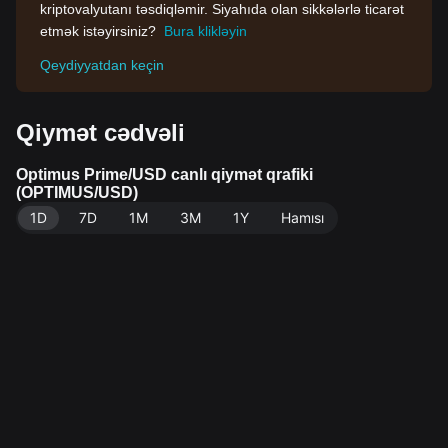
kriptovalyutanı təsdiqləmir. Siyahıda olan sikkələrlə ticarət
etmək istəyirsiniz?
Bura klikləyin
Qeydiyyatdan keçin
Qiymət cədvəli
Optimus Prime/USD canlı qiymət qrafiki
(OPTIMUS/USD)
1D
7D
1M
3M
1Y
Hamısı