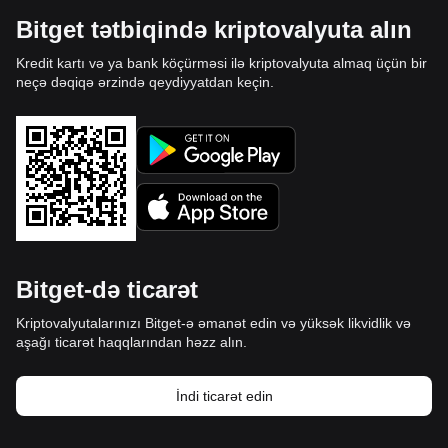
Bitget tətbiqində kriptovalyuta alın
Kredit kartı və ya bank köçürməsi ilə kriptovalyuta almaq üçün bir
neçə dəqiqə ərzində qeydiyyatdan keçin.
Bitget-də ticarət
Kriptovalyutalarınızı Bitget-ə əmanət edin və yüksək likvidlik və
aşağı ticarət haqqlarından həzz alın.
İndi ticarət edin