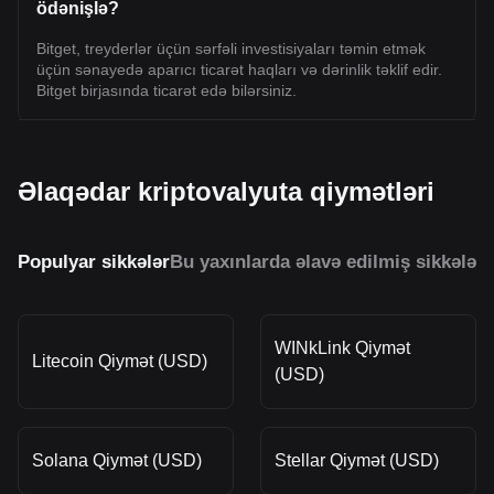
ödənişlə?
Bitget, treyderlər üçün sərfəli investisiyaları təmin etmək
üçün sənayedə aparıcı ticarət haqları və dərinlik təklif edir.
Bitget birjasında ticarət edə bilərsiniz.
Əlaqədar kriptovalyuta qiymətləri
Populyar sikkələr
Bu yaxınlarda əlavə edilmiş sikkələr
O
WINkLink Qiymət
Litecoin Qiymət (USD)
(USD)
Solana Qiymət (USD)
Stellar Qiymət (USD)