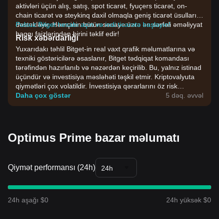
aktivləri üçün alış, satış, spot ticarət, fyuçers ticarət, on-
chain ticarət və steykinq daxil olmaqla geniş ticarət üsullarını
dəstəkləyir. Həmçinin bütün sənaye üzrə ən sərfəli əməliyyat
Pulsuz Bitget hesabı açın və indi ticarətə başlayın!
haqqı faizlərindən birini təklif edir!
Risk xəbərdarlığı
Yuxarıdakı təhlil Bitget-in real vaxt qrafik məlumatlarına və
texniki göstəricilərə əsaslanır, Bitget tədqiqat komandası
tərəfindən hazırlanıb və nəzərdən keçirilib. Bu, yalnız istinad
üçündür və investisiya məsləhəti təşkil etmir. Kriptovalyuta
qiymətləri çox volatildir. İnvestisiya qərarlarını öz risk
dözümlülüyünüzə əsasən verin.
Daha çox göstər
5 dəq. əvvəl
Optimus Prime bazar məlumatı
Qiymət performansı (24h)
24h
24h aşağı $0
24h yüksək $0