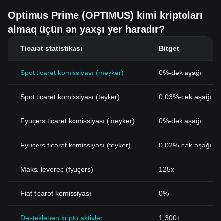
Optimus Prime (OPTIMUS) kimi kriptoları
almaq üçün ən yaxşı yer haradır?
Ticarət statistikası
Bitget
Spot ticarət komissiyası (meyker)
0%-dək aşağı
Spot ticarət komissiyası (teyker)
0,03%-dək aşağı (B
Fyuçers ticarət komissiyası (meyker)
0%-dək aşağı
Fyuçers ticarət komissiyası (teyker)
0,02%-dək aşağı
Maks. leverec (fyuçers)
125x
Fiat ticarət komissiyası
0%
Dəstəklənən kripto aktivlər
1,300+