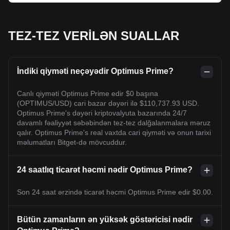
TEZ-TEZ VERİLƏN SUALLAR
İndiki qiyməti neçəyədir Optimus Prime?
Canlı qiyməti Optimus Prime edir $0 başına
(OPTIMUS/USD) cari bazar dəyəri ilə $110,737.93 USD.
Optimus Prime's dəyəri kriptovalyuta bazarında 24/7
davamlı fəaliyyət səbəbindən tez-tez dalğalanmalara məruz
qalır. Optimus Prime's real vaxtda cari qiyməti və onun tarixi
məlumatları Bitget-də mövcuddur.
24 saatlıq ticarət həcmi nədir Optimus Prime?
Son 24 saat ərzində ticarət həcmi Optimus Prime edir $0.00.
Bütün zamanların ən yüksək göstəricisi nədir