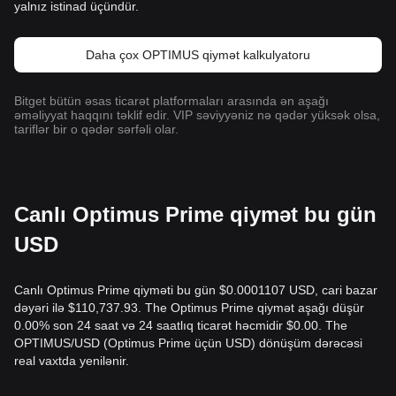
yalnız istinad üçündür.
Daha çox OPTIMUS qiymət kalkulyatoru
Bitget bütün əsas ticarət platformaları arasında ən aşağı
əməliyyat haqqını təklif edir. VIP səviyyəniz nə qədər yüksək olsa,
tariflər bir o qədər sərfəli olar.
Canlı Optimus Prime qiymət bu gün
USD
Canlı Optimus Prime qiyməti bu gün $0.0001107 USD, cari bazar
dəyəri ilə $110,737.93. The Optimus Prime qiymət aşağı düşür
0.00% son 24 saat və 24 saatlıq ticarət həcmidir $0.00. The
OPTIMUS/USD (Optimus Prime üçün USD) dönüşüm dərəcəsi
real vaxtda yenilənir.