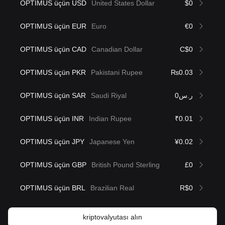
OPTIMUS üçün USD
United States Dollar
$0
OPTIMUS üçün EUR
Euro
€0
OPTIMUS üçün CAD
Canadian Dollar
C$0
OPTIMUS üçün PKR
Pakistani Rupee
₨0.03
OPTIMUS üçün SAR
Saudi Riyal
ر.س0
OPTIMUS üçün INR
Indian Rupee
₹0.01
OPTIMUS üçün JPY
Japanese Yen
¥0.02
OPTIMUS üçün GBP
British Pound Sterling
£0
OPTIMUS üçün BRL
Brazilian Real
R$0
kriptovalyutası alın