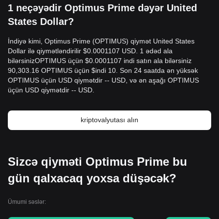
1 neçəyədir Optimus Prime dəyər United
States Dollar?
İndiyə kimi, Optimus Prime (OPTIMUS) qiymət United States
Dollar ilə qiymətləndirilir $0.0001107 USD. 1 ədəd ala
bilərsinizOPTIMUS üçün $0.0001107 indi satın ala bilərsiniz
90,303.16 OPTIMUS üçün $indi 10. Son 24 saatda ən yüksək
OPTIMUS üçün USD qiymətdir -- USD, və ən aşağı OPTIMUS
üçün USD qiymətdir -- USD.
kriptovalyutası alın
Sizcə qiyməti Optimus Prime bu
gün qalxacaq yoxsa düşəcək?
Ümumi səslər: