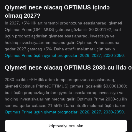
Qiymeti nece olacaq OPTIMUS içində
olmaq 2027?
In 2027, +5% illik artım tempi proqnozuna əsaslanaraq, qiyməti
Optimus Prime(OPTIMUS) çatması gözlənilir $0.0001192; bu il
üçün proqnozlaşdırılan qiymətə əsaslanaraq, investisiya və
holdinq investisiyalarının məcmu gəliri Optimus Prime sonuna
qədər 2027 çatacaq +5%. Daha ətraflı məlumat üçün baxın
Optimus Prime üçün qiymət proqnozları 2026, 2027, 2030-2050
.
Qiymeti nece olacaq OPTIMUS 2030-cu ildə 
2030-cu ildə +5% illik artım tempi proqnozuna əsaslanaraq,
qiyməti Optimus Prime(OPTIMUS) çatması gözlənilir $0.0001380;
bu il üçün proqnozlaşdırılan qiymətə əsaslanaraq, investisiya və
holdinq investisiyalarının məcmu gəliri Optimus Prime 2030-cu ilin
sonuna qədər çatacaq 21.55%. Daha ətraflı məlumat üçün baxın
Optimus Prime üçün qiymət proqnozları 2026, 2027, 2030-2050
.
kriptovalyutası alın