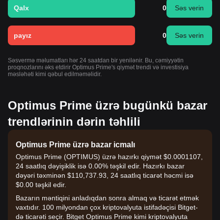
Qalx
0
Səs verin
payız
0
Səs verin
Səsvermə məlumatları hər 24 saatdan bir yenilənir. Bu, cəmiyyətin
proqnozlarını əks etdirir Optimus Prime's qiymət trendi və investisiya
məsləhəti kimi qəbul edilməməlidir.
Optimus Prime üzrə bugünkü bazar
trendlərinin dərin təhlili
Optimus Prime üzrə bazar icmalı
Optimus Prime (OPTIMUS) üzrə hazırkı qiymət $0.0001107,
24 saatlıq dəyişiklik isə 0.00% təşkil edir. Hazırkı bazar
dəyəri təxminən $110,737.93, 24 saatlıq ticarət həcmi isə
$0.00 təşkil edir.
Bazarın məntiqini anladıqdan sonra almaq və ticarət etmək
vaxtıdır. 100 milyondan çox kriptovalyuta istifadəçisi Bitget-
də ticarəti seçir. Bitget Optimus Prime kimi kriptovalyuta