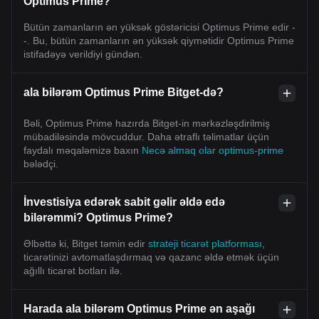
Optimus Prime?
Bütün zamanların ən yüksək göstəricisi Optimus Prime edir -
-. Bu, bütün zamanların ən yüksək qiymətidir Optimus Prime
istifadəyə verildiyi gündən.
ala bilərəm Optimus Prime Bitget-də?
Bəli, Optimus Prime hazırda Bitget-in mərkəzləşdirilmiş
mübadiləsində mövcuddur. Daha ətraflı təlimatlar üçün
faydalı məqaləmizə baxın
Necə almaq olar optimus-prime
bələdçi.
İnvestisiya edərək sabit gəlir əldə edə
bilərəmmi? Optimus Prime?
Əlbəttə ki, Bitget təmin edir
strateji ticarət platforması
,
ticarətinizi avtomatlaşdırmaq və qazanc əldə etmək üçün
ağıllı ticarət botları ilə.
Harada ala bilərəm Optimus Prime ən aşağı