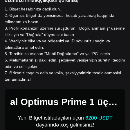
özünüzü fırıldaqçılıqdan qorumaq
1
.
Bitget hesabınıza daxil olun.
2
.
Əgər siz Bitget-də yenisinizsə, hesab yaratmaq haqqında
təlimatımıza baxın.
3
.
Profil ikonanızın üzərinə sürüşdürün, "Doğrulanmamış" üzərinə
klikləyin və "Doğrula" düyməsini basın.
4
.
Verdiyiniz ölkə və ya bölgənizi və ID növünüzü seçin və
təlimatlara əməl edin.
5
.
Tercihinizə əsasən "Mobil Doğrulama" və ya "PC" seçin.
6
.
Məlumatlarınızı daxil edin, şəxsiyyət vəsiqənizin surətini təqdim
edin və selfi çəkin.
7
.
Ərizənizi təqdim edin və voila, şəxsiyyətinizin təsdiqlənməsini
tamamladınız!
al Optimus Prime 1 üçün
USD
Yeni Bitget istifadəçiləri üçün
6200 USDT
dəyərində xoş gəlmisiniz!