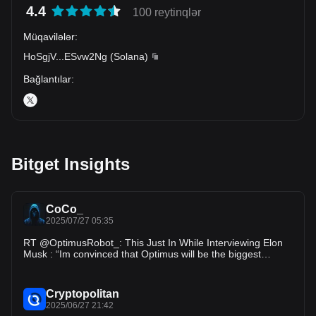
4.4
100 reytinqlər
Müqavilələr
:
HoSgjV
...
ESvw2Ng
(
Solana
)
Bağlantılar
:
Bitget Insights
CoCo_
2025/07/27 05:35
RT @OptimusRobot_: This Just In While Interviewing Elon
Musk : “Im convinced that Optimus will be the biggest
product ever.” - Elon Musk…
Cryptopolitan
2025/06/27 21:42