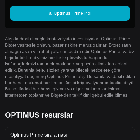
al Optimus Prime indi
Alış da daxil olmaqla kriptovalyuta investisiyaları Optimus Prime
Bitget vasitəsilə onlayn, bazar riskinə məruz qalırlar. Bitget satın
almağın asan və rahat yollarını təqdim edir Optimus Prime, və biz
birjada təklif etdiyimiz hər bir kriptovalyuta haqqında
istifadəçilərimizi tam məlumatlandırmaq üçün əlimizdən gələni
edirik. Bununla belə, sizdən yarana biləcək nəticələrə görə
məsuliyyət daşımırıq Optimus Prime alış. Bu səhifə və daxil edilən
hər hansı məlumat hər hansı xüsusi kriptovalyutanın təsdiqi deyil.
Bu səhifədəki hər hansı qiymət və digər məlumatlar ictimai
internetdən toplanır və Bitget-dən təklif kimi qəbul edilə bilməz.
OPTIMUS resurslar
Optimus Prime sıralaması