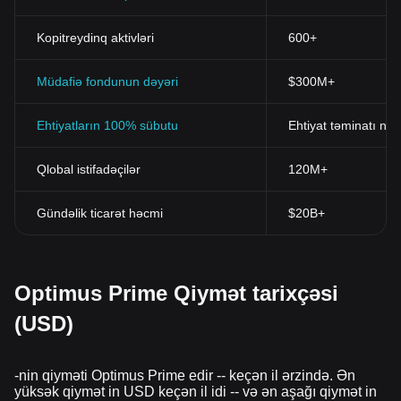
Kopitreydinq aktivləri
600+
Müdafiə fondunun dəyəri
$300M+
Ehtiyatların 100% sübutu
Ehtiyat təminatı nis
Qlobal istifadəçilər
120M+
Gündəlik ticarət həcmi
$20B+
Optimus Prime Qiymət tarixçəsi
(USD)
-nin qiyməti Optimus Prime edir -- keçən il ərzində. Ən
yüksək qiymət in USD keçən il idi -- və ən aşağı qiymət in