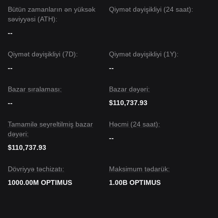
Bütün zamanların ən yüksək
Qiymət dəyişikliyi (24 saat):
səviyyəsi (ATH):
--
Qiymət dəyişikliyi (7D):
Qiymət dəyişikliyi (1Y):
--
--
Bazar sıralaması:
Bazar dəyəri:
--
$110,737.93
Tamamilə seyreltilmiş bazar
Həcmi (24 saat):
dəyəri:
--
$110,737.93
Dövriyyə təchizatı:
Maksimum tədarük:
1000.00M OPTIMUS
1.00B OPTIMUS