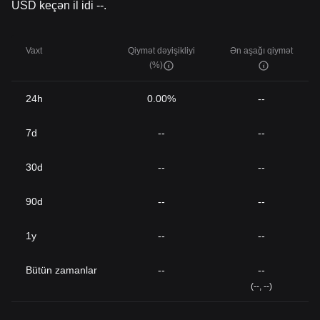
USD keçən il idi --.
Vaxt
Qiymət dəyişikliyi
Ən aşağı qiymət
(%)
24h
0.00%
--
7d
--
--
30d
--
--
90d
--
--
1y
--
--
Bütün zamanlar
--
--
(--, --)