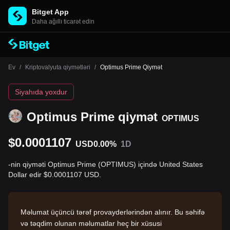
Bitget App
Daha ağıllı ticarət edin
Ev
/
Kriptovalyuta qiymətləri
/
Optimus Prime Qiymət
Siyahıda yoxdur
Optimus Prime qiymət
OPTIMUS
$0.0001107
USD
0.00%
1D
-nin qiyməti Optimus Prime (OPTIMUS) içində United States
Dollar edir $0.0001107 USD.
Məlumat üçüncü tərəf provayderlərindən alınır. Bu səhifə
və təqdim olunan məlumatlar heç bir xüsusi