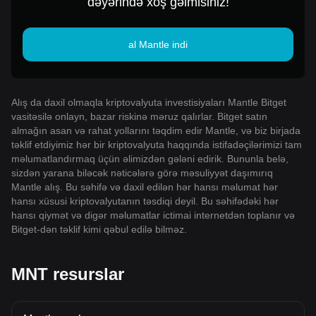
dəyərində xoş gəlmisiniz!
al Mantle indi
Alış da daxil olmaqla kriptovalyuta investisiyaları Mantle Bitget
vasitəsilə onlayn, bazar riskinə məruz qalırlar. Bitget satın
almağın asan və rahat yollarını təqdim edir Mantle, və biz birjada
təklif etdiyimiz hər bir kriptovalyuta haqqında istifadəçilərimizi tam
məlumatlandırmaq üçün əlimizdən gələni edirik. Bununla belə,
sizdən yarana biləcək nəticələrə görə məsuliyyət daşımırıq
Mantle alış. Bu səhifə və daxil edilən hər hansı məlumat hər
hansı xüsusi kriptovalyutanın təsdiqi deyil. Bu səhifədəki hər
hansı qiymət və digər məlumatlar ictimai internetdən toplanır və
Bitget-dən təklif kimi qəbul edilə bilməz.
MNT resurslar