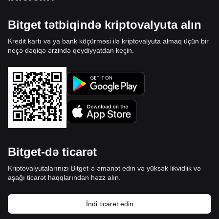
Bitget tətbiqində kriptovalyuta alın
Kredit kartı və ya bank köçürməsi ilə kriptovalyuta almaq üçün bir
neçə dəqiqə ərzində qeydiyyatdan keçin.
Bitget-də ticarət
Kriptovalyutalarınızı Bitget-ə əmanət edin və yüksək likvidlik və
aşağı ticarət haqqlarından həzz alın.
İndi ticarət edin