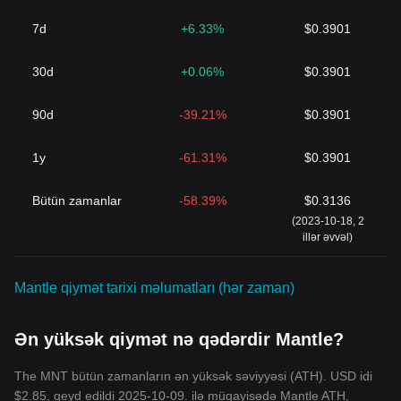
7d
+6.33%
$0.3901
30d
+0.06%
$0.3901
90d
-39.21%
$0.3901
1y
-61.31%
$0.3901
Bütün zamanlar
-58.39%
$0.3136
(2023-10-18, 2
illər əvvəl)
Mantle qiymət tarixi məlumatları (hər zaman)
Ən yüksək qiymət nə qədərdir Mantle?
The MNT bütün zamanların ən yüksək səviyyəsi (ATH). USD idi
$2.85, qeyd edildi 2025-10-09. ilə müqayisədə Mantle ATH,