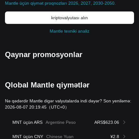
Mantle üçün qiymət proqnozları 2026, 2027, 2030-2050
.
kriptovalyutası alın
Mantle texniki analiz
Qaynar promosyonlar
Qlobal Mantle qiymətlər
Nə qədərdir Mantle digər valyutalarda indi dəyər? Son yeniləmə:
2026-08-07 20:19:45
（UTC+0）
MNT üçün ARS
Argentine Peso
ARS$623.06
MNT üçün CNY
Chinese Yuan
¥2.8