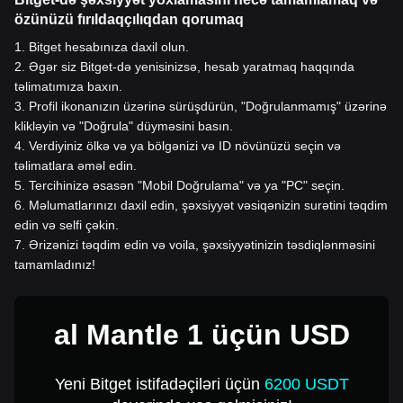
özünüzü fırıldaqçılıqdan qorumaq
1
.
Bitget hesabınıza daxil olun.
2
.
Əgər siz Bitget-də yenisinizsə, hesab yaratmaq haqqında
təlimatımıza baxın.
3
.
Profil ikonanızın üzərinə sürüşdürün, "Doğrulanmamış" üzərinə
klikləyin və "Doğrula" düyməsini basın.
4
.
Verdiyiniz ölkə və ya bölgənizi və ID növünüzü seçin və
təlimatlara əməl edin.
5
.
Tercihinizə əsasən "Mobil Doğrulama" və ya "PC" seçin.
6
.
Məlumatlarınızı daxil edin, şəxsiyyət vəsiqənizin surətini təqdim
edin və selfi çəkin.
7
.
Ərizənizi təqdim edin və voila, şəxsiyyətinizin təsdiqlənməsini
tamamladınız!
al Mantle 1 üçün USD
Yeni Bitget istifadəçiləri üçün
6200 USDT