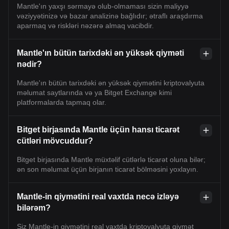
Mantle'ın yaxşı sərmayə olub-olmaması sizin maliyyə
vəziyyətinizə və bazar analizinə bağlıdır; ətraflı araşdırma
aparmaq və riskləri nəzərə almaq vacibdir.
Mantle'ın bütün tarixdəki ən yüksək qiyməti
nədir?
Mantle'ın bütün tarixdəki ən yüksək qiymətini kriptovalyuta
məlumat saytlarında və ya Bitget Exchange kimi
platformalarda tapmaq olar.
Bitget birjasında Mantle üçün hansı ticarət
cütləri mövcuddur?
Bitget birjasında Mantle müxtəlif cütlərlə ticarət oluna bilər;
ən son məlumat üçün birjanın ticarət bölməsini yoxlayın.
Mantle-in qiymətini real vaxtda necə izləyə
bilərəm?
Siz Mantle-in qiymətini real vaxtda kriptovalyuta qiymət