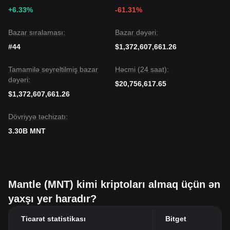
+6.33%
-61.31%
Bazar sıralaması:
Bazar dəyəri:
#44
$1,372,607,661.26
Tamamilə seyreltilmiş bazar
Həcmi (24 saat):
dəyəri:
$20,756,617.65
$1,372,607,661.26
Dövriyyə təchizatı:
3.30B MNT
Mantle (MNT) kimi kriptoları almaq üçün ən
yaxşı yer haradır?
Ticarət statistikası
Bitget