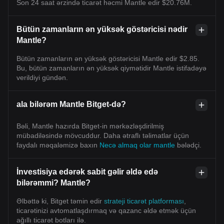
Son 24 saat ərzində ticarət həcmi Mantle edir $20.76M.
Bütün zamanların ən yüksək göstəricisi nədir
Mantle?
Bütün zamanların ən yüksək göstəricisi Mantle edir $2.85.
Bu, bütün zamanların ən yüksək qiymətidir Mantle istifadəyə
verildiyi gündən.
ala bilərəm Mantle Bitget-də?
Bəli, Mantle hazırda Bitget-in mərkəzləşdirilmiş
mübadiləsində mövcuddur. Daha ətraflı təlimatlar üçün
faydalı məqaləmizə baxın
Necə almaq olar mantle
bələdçi.
İnvestisiya edərək sabit gəlir əldə edə
bilərəmmi? Mantle?
Əlbəttə ki, Bitget təmin edir
strateji ticarət platforması
,
ticarətinizi avtomatlaşdırmaq və qazanc əldə etmək üçün
ağıllı ticarət botları ilə.