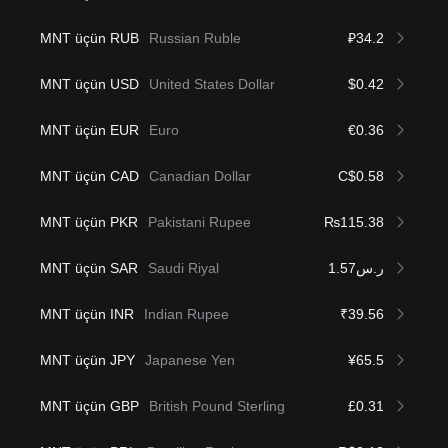
MNT üçün RUB
Russian Ruble
₽34.2
MNT üçün USD
United States Dollar
$0.42
MNT üçün EUR
Euro
€0.36
MNT üçün CAD
Canadian Dollar
C$0.58
MNT üçün PKR
Pakistani Rupee
₨115.38
MNT üçün SAR
Saudi Riyal
ر.س1.57
MNT üçün INR
Indian Rupee
₹39.56
MNT üçün JPY
Japanese Yen
¥65.5
MNT üçün GBP
British Pound Sterling
£0.31