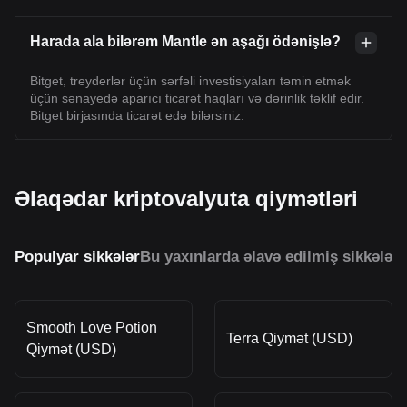
Harada ala bilərəm Mantle ən aşağı ödənişlə?
Bitget, treyderlər üçün sərfəli investisiyaları təmin etmək
üçün sənayedə aparıcı ticarət haqları və dərinlik təklif edir.
Bitget birjasında ticarət edə bilərsiniz.
Əlaqədar kriptovalyuta qiymətləri
Populyar sikkələr
Bu yaxınlarda əlavə edilmiş sikkələr
O
Smooth Love Potion
Terra Qiymət (USD)
Qiymət (USD)