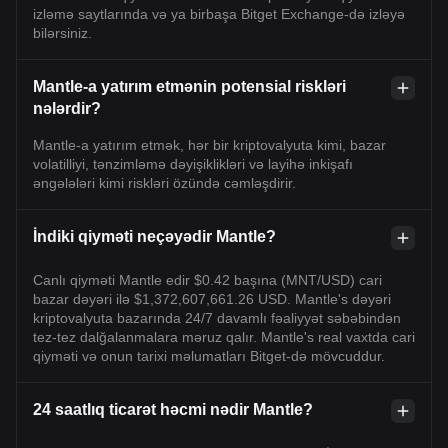
izləmə saytlarında və ya birbaşa Bitget Exchange-də izləyə
bilərsiniz.
Mantle-a yatırım etmənin potensial riskləri
nələrdir?
Mantle-a yatırım etmək, hər bir kriptovalyuta kimi, bazar
volatilliyi, tənzimləmə dəyişiklikləri və layihə inkişafı
əngələləri kimi riskləri özündə cəmləşdirir.
İndiki qiyməti neçəyədir Mantle?
Canlı qiyməti Mantle edir $0.42 başına (MNT/USD) cari
bazar dəyəri ilə $1,372,607,661.26 USD. Mantle's dəyəri
kriptovalyuta bazarında 24/7 davamlı fəaliyyət səbəbindən
tez-tez dalğalanmalara məruz qalır. Mantle's real vaxtda cari
qiyməti və onun tarixi məlumatları Bitget-də mövcuddur.
24 saatlıq ticarət həcmi nədir Mantle?