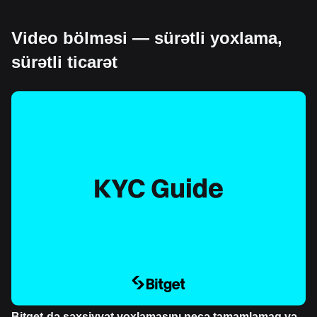
Video bölməsi — sürətli yoxlama,
sürətli ticarət
Bitget-də şəxsiyyət yoxlamasını necə tamamlamaq və