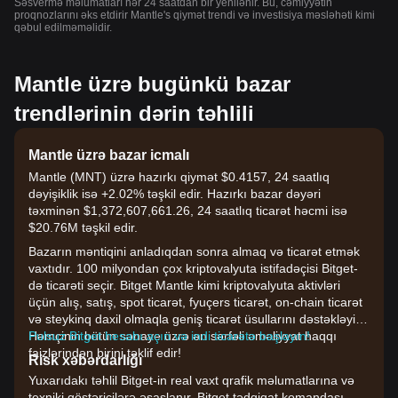
Səsvermə məlumatları hər 24 saatdan bir yenilənir. Bu, cəmiyyətin
proqnozlarını əks etdirir Mantle's qiymət trendi və investisiya məsləhəti kimi
qəbul edilməməlidir.
Mantle üzrə bugünkü bazar
trendlərinin dərin təhlili
Mantle üzrə bazar icmalı
Mantle (MNT) üzrə hazırkı qiymət $0.4157, 24 saatlıq
dəyişiklik isə +2.02% təşkil edir. Hazırkı bazar dəyəri
təxminən $1,372,607,661.26, 24 saatlıq ticarət həcmi isə
$20.76M təşkil edir.
Bazarın məntiqini anladıqdan sonra almaq və ticarət etmək
vaxtıdır. 100 milyondan çox kriptovalyuta istifadəçisi Bitget-
də ticarəti seçir. Bitget Mantle kimi kriptovalyuta aktivləri
üçün alış, satış, spot ticarət, fyuçers ticarət, on-chain ticarət
və steykinq daxil olmaqla geniş ticarət üsullarını dəstəkləyir.
Həmçinin bütün sənaye üzrə ən sərfəli əməliyyat haqqı
Pulsuz Bitget hesabı açın və indi ticarətə başlayın!
faizlərindən birini təklif edir!
Risk xəbərdarlığı
Yuxarıdakı təhlil Bitget-in real vaxt qrafik məlumatlarına və
texniki göstəricilərə əsaslanır, Bitget tədqiqat komandası