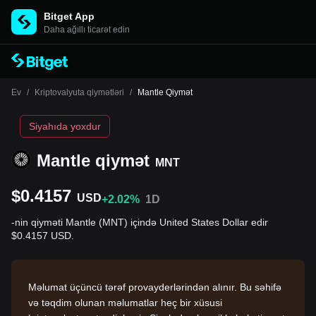
Bitget App
Daha ağıllı ticarət edin
Ev
/
Kriptovalyuta qiymətləri
/
Mantle Qiymət
Siyahıda yoxdur
Mantle qiymət
MNT
$0.4157
USD
+2.02%
1D
-nin qiyməti Mantle (MNT) içində United States Dollar edir
$0.4157 USD.
Məlumat üçüncü tərəf provayderlərindən alınır. Bu səhifə
və təqdim olunan məlumatlar heç bir xüsusi