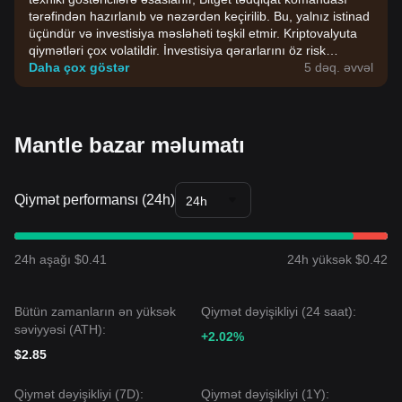
tərəfindən hazırlanıb və nəzərdən keçirilib. Bu, yalnız istinad
üçündür və investisiya məsləhəti təşkil etmir. Kriptovalyuta
qiymətləri çox volatildir. İnvestisiya qərarlarını öz risk
dözümlülüyünüzə əsasən verin.
Daha çox göstər
5 dəq. əvvəl
Mantle bazar məlumatı
Qiymət performansı (24h)
24h
24h aşağı $0.41
24h yüksək $0.42
Bütün zamanların ən yüksək
Qiymət dəyişikliyi (24 saat):
səviyyəsi (ATH):
+2.02%
$2.85
Qiymət dəyişikliyi (7D):
Qiymət dəyişikliyi (1Y):