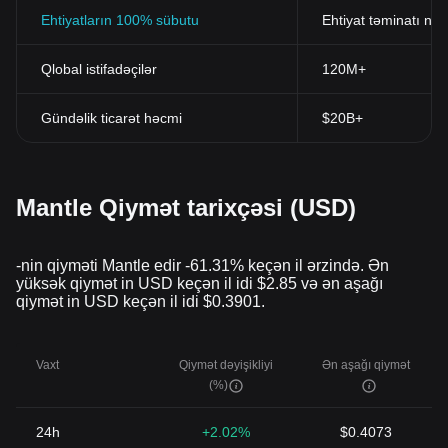
Ehtiyatların 100% sübutu
Ehtiyat təminatı nis
Qlobal istifadəçilər
120M+
Gündəlik ticarət həcmi
$20B+
Mantle Qiymət tarixçəsi (USD)
-nin qiyməti Mantle edir -61.31% keçən il ərzində. Ən
yüksək qiymət in USD keçən il idi $2.85 və ən aşağı
qiymət in USD keçən il idi $0.3901.
Vaxt
Qiymət dəyişikliyi
Ən aşağı qiymət
(%)
24h
+2.02%
$0.4073