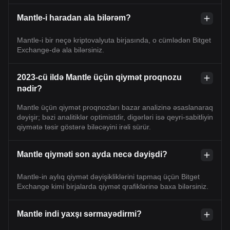
Mantle-i haradan ala bilərəm?
Mantle-i bir neçə kriptovalyuta birjasında, o cümlədən Bitget
Exchange-də ala bilərsiniz.
2023-cü ildə Mantle üçün qiymət proqnozu
nədir?
Mantle üçün qiymət proqnozları bazar analizinə əsaslanaraq
dəyişir; bəzi analitiklər optimistdir, digərləri isə qeyri-sabitliyin
qiymətə təsir göstərə biləcəyini irəli sürür.
Mantle qiyməti son ayda necə dəyişdi?
Mantle-in aylıq qiymət dəyişikliklərini tapmaq üçün Bitget
Exchange kimi birjalarda qiymət qrafiklərinə baxa bilərsiniz.
Mantle indi yaxşı sərmayədirmi?