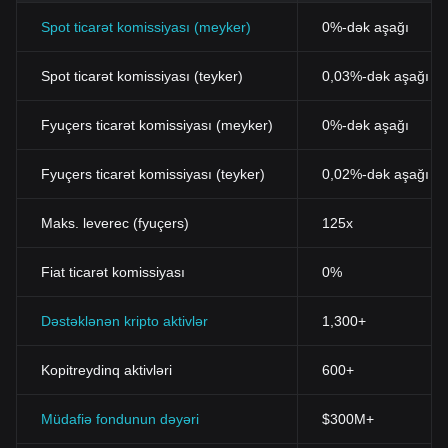
Spot ticarət komissiyası (meyker)
0%-dək aşağı
Spot ticarət komissiyası (teyker)
0,03%-dək aşağı (B
Fyuçers ticarət komissiyası (meyker)
0%-dək aşağı
Fyuçers ticarət komissiyası (teyker)
0,02%-dək aşağı
Maks. leverec (fyuçers)
125x
Fiat ticarət komissiyası
0%
Dəstəklənən kripto aktivlər
1,300+
Kopitreydinq aktivləri
600+
Müdafiə fondunun dəyəri
$300M+