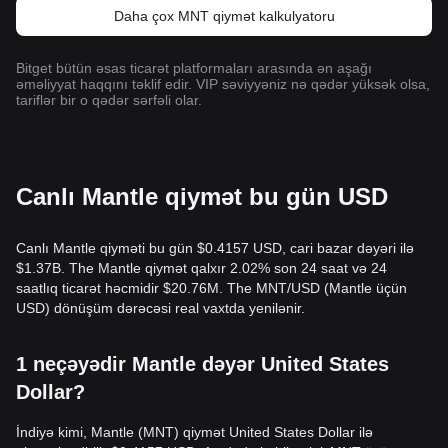
Daha çox MNT qiymət kalkulyatoru
Bitget bütün əsas ticarət platformaları arasında ən aşağı
əməliyyat haqqını təklif edir. VIP səviyyəniz nə qədər yüksək olsa,
tariflər bir o qədər sərfəli olar.
Canlı Mantle qiymət bu gün USD
Canlı Mantle qiyməti bu gün $0.4157 USD, cari bazar dəyəri ilə
$1.37B. The Mantle qiymət qalxır 2.02% son 24 saat və 24
saatlıq ticarət həcmidir $20.76M. The MNT/USD (Mantle üçün
USD) dönüşüm dərəcəsi real vaxtda yenilənir.
1 neçəyədir Mantle dəyər United States
Dollar?
İndiyə kimi, Mantle (MNT) qiymət United States Dollar ilə