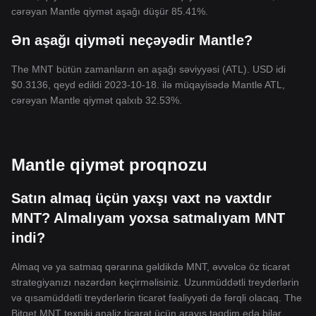
cərəyan Mantle qiymət aşağı düşür 85.41%.
Ən aşağı qiyməti neçəyədir Mantle?
The MNT bütün zamanların ən aşağı səviyyəsi (ATL). USD idi
$0.3136, qeyd edildi 2023-10-18. ilə müqayisədə Mantle ATL,
cərəyan Mantle qiymət qalxıb 32.53%.
Mantle qiymət proqnozu
Satın almaq üçün yaxşı vaxt nə vaxtdır
MNT? Almalıyam yoxsa satmalıyam MNT
indi?
Almaq və ya satmaq qərarına gəldikdə MNT, əvvəlcə öz ticarət
strategiyanızı nəzərdən keçirməlisiniz. Uzunmüddətli treyderlərin
və qısamüddətli treyderlərin ticarət fəaliyyəti də fərqli olacaq. The
Bitget MNT texniki analiz ticarət üçün arayış təqdim edə bilər.