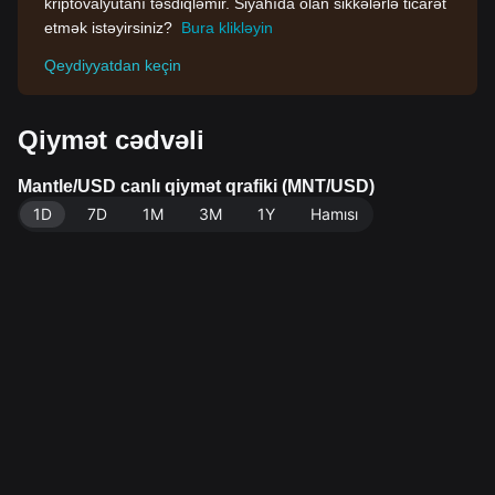
kriptovalyutanı təsdiqləmir. Siyahıda olan sikkələrlə ticarət
etmək istəyirsiniz?
Bura klikləyin
Qeydiyyatdan keçin
Qiymət cədvəli
Mantle/USD canlı qiymət qrafiki (MNT/USD)
1D
7D
1M
3M
1Y
Hamısı