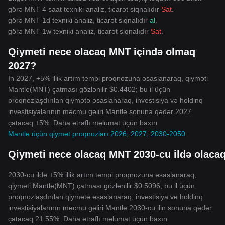
görə MNT 4 saat texniki analiz, ticarət siqnalıdır
Sat
.
görə MNT 1d texniki analiz, ticarət siqnalıdır
al
.
görə MNT 1w texniki analiz, ticarət siqnalıdır
Sat
.
Qiymeti nece olacaq MNT içində olmaq
2027?
In 2027, +5% illik artım tempi proqnozuna əsaslanaraq, qiyməti
Mantle(MNT) çatması gözlənilir $0.4402; bu il üçün
proqnozlaşdırılan qiymətə əsaslanaraq, investisiya və holdinq
investisiyalarının məcmu gəliri Mantle sonuna qədər 2027
çatacaq +5%. Daha ətraflı məlumat üçün baxın
Mantle üçün qiymət proqnozları 2026, 2027, 2030-2050
.
Qiymeti nece olacaq MNT 2030-cu ildə olaca
2030-cu ildə +5% illik artım tempi proqnozuna əsaslanaraq,
qiyməti Mantle(MNT) çatması gözlənilir $0.5096; bu il üçün
proqnozlaşdırılan qiymətə əsaslanaraq, investisiya və holdinq
investisiyalarının məcmu gəliri Mantle 2030-cu ilin sonuna qədər
çatacaq 21.55%. Daha ətraflı məlumat üçün baxın