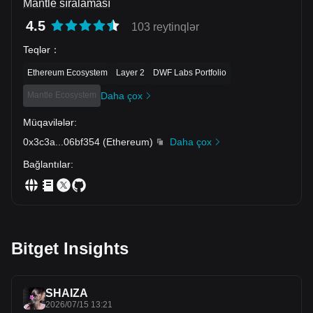
Mantle sıralaması
4.5
103 reytinqlər
Teqlər
：
Ethereum Ecosystem
Layer 2
DWF Labs Portfolio
Mantle Ecosystem
Daha çox
Müqavilələr
:
0x3c3a
...
06bf354
(
Ethereum
)
Daha çox
Bağlantılar
:
Bitget Insights
SHAIZA
2026/07/15 13:21