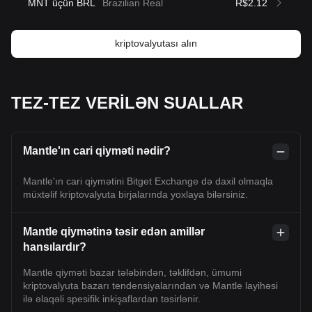
MNT üçün BRL
Brazilian Real
R$2.12
kriptovalyutası alın
TEZ-TEZ VERİLƏN SUALLAR
Mantle'ın cari qiyməti nədir?
Mantle'ın cari qiymətini Bitget Exchange də daxil olmaqla
müxtəlif kriptovalyuta birjalarında yoxlaya bilərsiniz.
Mantle qiymətinə təsir edən amillər
hansılardır?
Mantle qiyməti bazar tələbindən, təklifdən, ümumi
kriptovalyuta bazarı tendensiyalarından və Mantle layihəsi
ilə əlaqəli spesifik inkişaflardan təsirlənir.