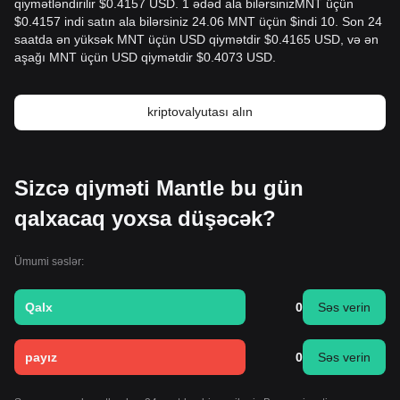
qiymətləndirilir $0.4157 USD. 1 ədəd ala bilərsinizMNT üçün
$0.4157 indi satın ala bilərsiniz 24.06 MNT üçün $indi 10. Son 24
saatda ən yüksək MNT üçün USD qiymətdir $0.4165 USD, və ən
aşağı MNT üçün USD qiymətdir $0.4073 USD.
kriptovalyutası alın
Sizcə qiyməti Mantle bu gün
qalxacaq yoxsa düşəcək?
Ümumi səslər:
Qalx
0
Səs verin
payız
0
Səs verin