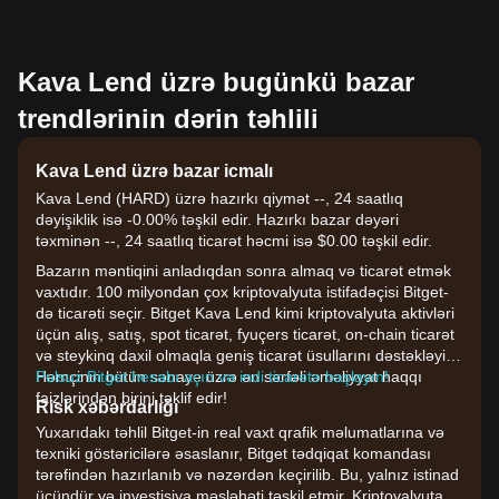
Kava Lend üzrə bugünkü bazar
trendlərinin dərin təhlili
Kava Lend üzrə bazar icmalı
Kava Lend (HARD) üzrə hazırkı qiymət --, 24 saatlıq
dəyişiklik isə -0.00% təşkil edir. Hazırkı bazar dəyəri
təxminən --, 24 saatlıq ticarət həcmi isə $0.00 təşkil edir.
Bazarın məntiqini anladıqdan sonra almaq və ticarət etmək
vaxtıdır. 100 milyondan çox kriptovalyuta istifadəçisi Bitget-
də ticarəti seçir. Bitget Kava Lend kimi kriptovalyuta aktivləri
üçün alış, satış, spot ticarət, fyuçers ticarət, on-chain ticarət
və steykinq daxil olmaqla geniş ticarət üsullarını dəstəkləyir.
Həmçinin bütün sənaye üzrə ən sərfəli əməliyyat haqqı
Pulsuz Bitget hesabı açın və indi ticarətə başlayın!
faizlərindən birini təklif edir!
Risk xəbərdarlığı
Yuxarıdakı təhlil Bitget-in real vaxt qrafik məlumatlarına və
texniki göstəricilərə əsaslanır, Bitget tədqiqat komandası
tərəfindən hazırlanıb və nəzərdən keçirilib. Bu, yalnız istinad
üçündür və investisiya məsləhəti təşkil etmir. Kriptovalyuta