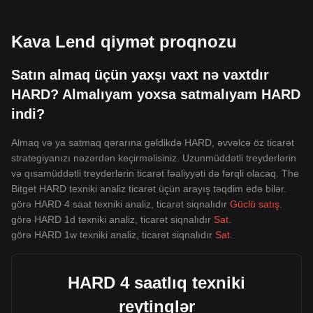
Kava Lend qiymət proqnozu
Satın almaq üçün yaxşı vaxt nə vaxtdır
HARD? Almalıyam yoxsa satmalıyam HARD
indi?
Almaq və ya satmaq qərarına gəldikdə HARD, əvvəlcə öz ticarət
strategiyanızı nəzərdən keçirməlisiniz. Uzunmüddətli treyderlərin
və qısamüddətli treyderlərin ticarət fəaliyyəti də fərqli olacaq. The
Bitget HARD texniki analiz ticarət üçün arayış təqdim edə bilər.
görə HARD 4 saat texniki analiz, ticarət siqnalıdır
Güclü satış
.
görə HARD 1d texniki analiz, ticarət siqnalıdır
Sat
.
görə HARD 1w texniki analiz, ticarət siqnalıdır
Sat
.
HARD 4 saatlıq texniki
reytinqlər