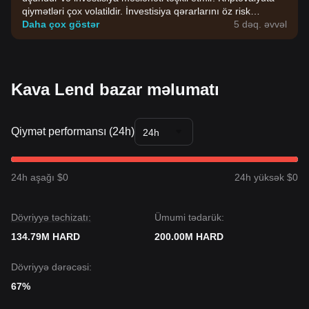
qiymətləri çox volatildir. İnvestisiya qərarlarını öz risk
dözümlülüyünüzə əsasən verin.
Daha çox göstər
5 dəq. əvvəl
Kava Lend bazar məlumatı
Qiymət performansı (24h)
24h
24h aşağı $0
24h yüksək $0
Dövriyyə təchizatı:
Ümumi tədarük:
134.79M HARD
200.00M HARD
Dövriyyə dərəcəsi:
67%