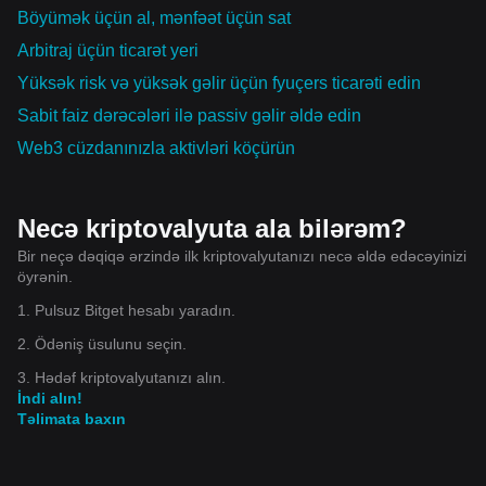
Böyümək üçün al, mənfəət üçün sat
Arbitraj üçün ticarət yeri
Yüksək risk və yüksək gəlir üçün fyuçers ticarəti edin
Sabit faiz dərəcələri ilə passiv gəlir əldə edin
Web3 cüzdanınızla aktivləri köçürün
Necə kriptovalyuta ala bilərəm?
Bir neçə dəqiqə ərzində ilk kriptovalyutanızı necə əldə edəcəyinizi
öyrənin.
1. Pulsuz Bitget hesabı yaradın.
2. Ödəniş üsulunu seçin.
3. Hədəf kriptovalyutanızı alın.
İndi alın!
Təlimata baxın