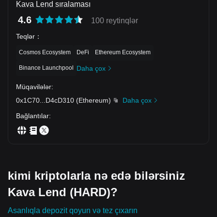
Kava Lend sıralaması
4.6
100 reytinqlər
Teqlər
：
Cosmos Ecosystem
DeFi
Ethereum Ecosystem
Binance Launchpool
Daha çox
Müqavilələr
:
0x1C70
...
D4cD310
(
Ethereum
)
Daha çox
Bağlantılar
:
kimi kriptolarla nə edə bilərsiniz
Kava Lend (HARD)?
Asanlıqla depozit qoyun və tez çıxarın