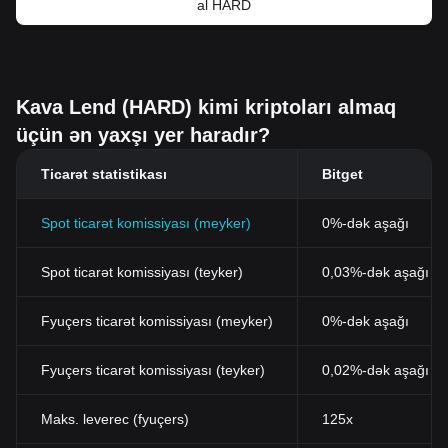
al HARD
Kava Lend (HARD) kimi kriptoları almaq
üçün ən yaxşı yer haradır?
Ticarət statistikası
Bitget
Spot ticarət komissiyası (meyker)
0%-dək aşağı
Spot ticarət komissiyası (teyker)
0,03%-dək aşağı (B
Fyuçers ticarət komissiyası (meyker)
0%-dək aşağı
Fyuçers ticarət komissiyası (teyker)
0,02%-dək aşağı
Maks. leverec (fyuçers)
125x