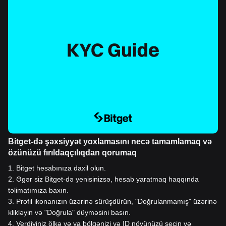
Bitget-də şəxsiyyət yoxlamasını necə tamamlamaq və
özünüzü fırıldaqçılıqdan qorumaq
1
.
Bitget hesabınıza daxil olun.
2
.
Əgər siz Bitget-də yenisinizsə, hesab yaratmaq haqqında
təlimatımıza baxın.
3
.
Profil ikonanızın üzərinə sürüşdürün, "Doğrulanmamış" üzərinə
klikləyin və "Doğrula" düyməsini basın.
4
.
Verdiyiniz ölkə və ya bölgənizi və ID növünüzü seçin və