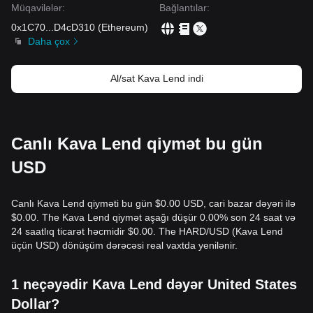
Müqavilələr
:
Bağlantılar
:
0x1C70
...
D4cD310
(
Ethereum
)
Daha çox
Al/sat Kava Lend indi
Canlı Kava Lend qiymət bu gün
USD
Canlı Kava Lend qiyməti bu gün $0.00 USD, cari bazar dəyəri ilə
$0.00. The Kava Lend qiymət aşağı düşür 0.00% son 24 saat və
24 saatlıq ticarət həcmidir $0.00. The HARD/USD (Kava Lend
üçün USD) dönüşüm dərəcəsi real vaxtda yenilənir.
1 neçəyədir Kava Lend dəyər United States
Dollar?