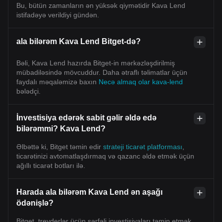
Bu, bütün zamanların ən yüksək qiymətidir Kava Lend
istifadəyə verildiyi gündən.
ala bilərəm Kava Lend Bitget-də?
Bəli, Kava Lend hazırda Bitget-in mərkəzləşdirilmiş
mübadiləsində mövcuddur. Daha ətraflı təlimatlar üçün
faydalı məqaləmizə baxın
Necə almaq olar kava-lend
bələdçi.
İnvestisiya edərək sabit gəlir əldə edə
bilərəmmi? Kava Lend?
Əlbəttə ki, Bitget təmin edir
strateji ticarət platforması
,
ticarətinizi avtomatlaşdırmaq və qazanc əldə etmək üçün
ağıllı ticarət botları ilə.
Harada ala bilərəm Kava Lend ən aşağı
ödənişlə?
Bitget, treyderlər üçün sərfəli investisiyaları təmin etmək