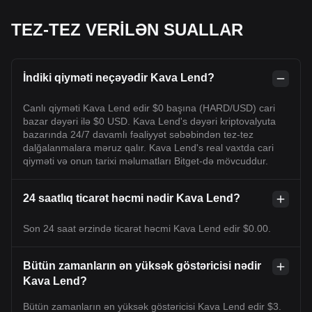
TEZ-TEZ VERİLƏN SUALLAR
İndiki qiyməti neçəyədir Kava Lend?
Canlı qiyməti Kava Lend edir $0 başına (HARD/USD) cari
bazar dəyəri ilə $0 USD. Kava Lend's dəyəri kriptovalyuta
bazarında 24/7 davamlı fəaliyyət səbəbindən tez-tez
dalğalanmalara məruz qalır. Kava Lend's real vaxtda cari
qiyməti və onun tarixi məlumatları Bitget-də mövcuddur.
24 saatlıq ticarət həcmi nədir Kava Lend?
Son 24 saat ərzində ticarət həcmi Kava Lend edir $0.00.
Bütün zamanların ən yüksək göstəricisi nədir
Kava Lend?
Bütün zamanların ən yüksək göstəricisi Kava Lend edir $3.