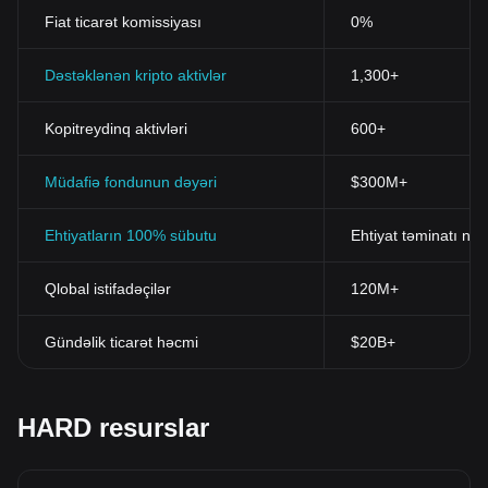
Fiat ticarət komissiyası
0%
Dəstəklənən kripto aktivlər
1,300+
Kopitreydinq aktivləri
600+
Müdafiə fondunun dəyəri
$300M+
Ehtiyatların 100% sübutu
Ehtiyat təminatı nis
Qlobal istifadəçilər
120M+
Gündəlik ticarət həcmi
$20B+
HARD resurslar