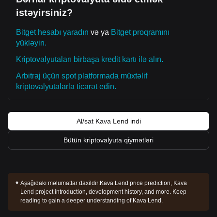
istəyirsiniz?
Bitget hesabı yaradın
və ya
Bitget proqramını
yükləyin.
Kriptovalyutaları birbaşa kredit kartı ilə alın.
Arbitraj üçün spot platformada müxtəlif
kriptovalyutalarla ticarət edin.
Al/sat Kava Lend indi
Bütün kriptovalyuta qiymətləri
Aşağıdakı məlumatlar daxildir:
Kava Lend price prediction, Kava
Lend project introduction, development history, and more. Keep
reading to gain a deeper understanding of Kava Lend.