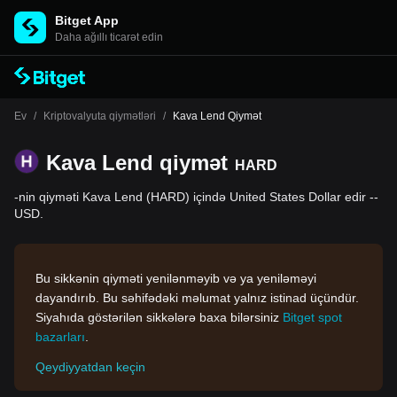
Bitget App
Daha ağıllı ticarət edin
Ev
/
Kriptovalyuta qiymətləri
/
Kava Lend Qiymət
Kava Lend qiymət
HARD
-nin qiyməti Kava Lend (HARD) içində United States Dollar edir --
USD.
Bu sikkənin qiyməti yenilənməyib və ya yeniləməyi
dayandırıb. Bu səhifədəki məlumat yalnız istinad üçündür.
Siyahıda göstərilən sikkələrə baxa bilərsiniz
Bitget spot
bazarları
.
Qeydiyyatdan keçin