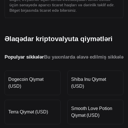
üçün sənayedə aparıcı ticarət haqları və dərinlik təklif edir.
Bitget birjasında ticarət edə bilərsiniz.
Əlaqədar kriptovalyuta qiymətləri
Populyar sikkələr
Bu yaxınlarda əlavə edilmiş sikkələr
O
Dogecoin Qiymət
Shiba Inu Qiymət
(USD)
(USD)
Smooth Love Potion
Terra Qiymət (USD)
Qiymət (USD)