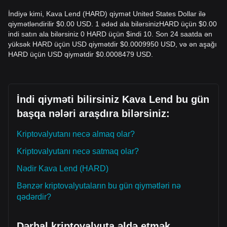
İndiyə kimi, Kava Lend (HARD) qiymət United States Dollar ilə
qiymətləndirilir $0.00 USD. 1 ədəd ala bilərsinizHARD üçün $0.00
indi satın ala bilərsiniz 0 HARD üçün $indi 10. Son 24 saatda ən
yüksək HARD üçün USD qiymətdir $0.0009950 USD, və ən aşağı
HARD üçün USD qiymətdir $0.0008479 USD.
İndi qiyməti bilirsiniz Kava Lend bu gün
başqa nələri araşdıra bilərsiniz:
Kriptovalyutanı necə almaq olar?
Kriptovalyutanı necə satmaq olar?
Nədir Kava Lend (HARD)
Bənzər kriptovalyutaların bu gün qiymətləri nə
qədərdir?
Dərhal kriptovalyuta əldə etmək