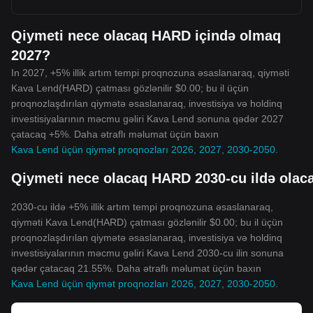
Qiymeti nece olacaq HARD içində olmaq
2027?
In 2027, +5% illik artım tempi proqnozuna əsaslanaraq, qiyməti
Kava Lend(HARD) çatması gözlənilir $0.00; bu il üçün
proqnozlaşdırılan qiymətə əsaslanaraq, investisiya və holdinq
investisiyalarının məcmu gəliri Kava Lend sonuna qədər 2027
çatacaq +5%. Daha ətraflı məlumat üçün baxın
Kava Lend üçün qiymət proqnozları 2026, 2027, 2030-2050
.
Qiymeti nece olacaq HARD 2030-cu ildə olac
2030-cu ildə +5% illik artım tempi proqnozuna əsaslanaraq,
qiyməti Kava Lend(HARD) çatması gözlənilir $0.00; bu il üçün
proqnozlaşdırılan qiymətə əsaslanaraq, investisiya və holdinq
investisiyalarının məcmu gəliri Kava Lend 2030-cu ilin sonuna
qədər çatacaq 21.55%. Daha ətraflı məlumat üçün baxın
Kava Lend üçün qiymət proqnozları 2026, 2027, 2030-2050
.