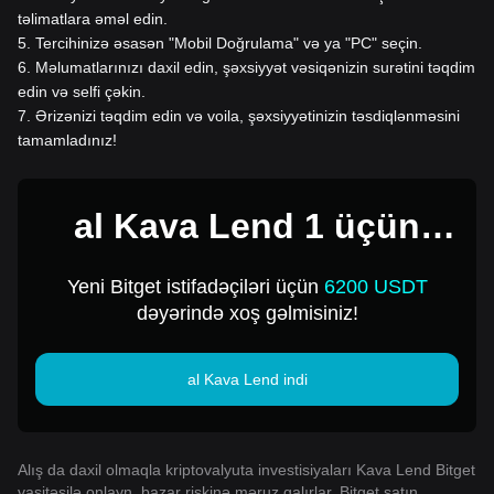
təlimatlara əməl edin.
5
.
Tercihinizə əsasən "Mobil Doğrulama" və ya "PC" seçin.
6
.
Məlumatlarınızı daxil edin, şəxsiyyət vəsiqənizin surətini təqdim
edin və selfi çəkin.
7
.
Ərizənizi təqdim edin və voila, şəxsiyyətinizin təsdiqlənməsini
tamamladınız!
al Kava Lend 1 üçün
USD
Yeni Bitget istifadəçiləri üçün
6200 USDT
dəyərində xoş gəlmisiniz!
al Kava Lend indi
Alış da daxil olmaqla kriptovalyuta investisiyaları Kava Lend Bitget
vasitəsilə onlayn, bazar riskinə məruz qalırlar. Bitget satın