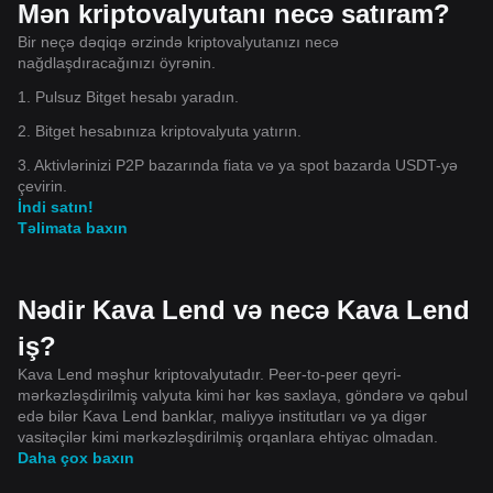
Mən kriptovalyutanı necə satıram?
Bir neçə dəqiqə ərzində kriptovalyutanızı necə
nağdlaşdıracağınızı öyrənin.
1. Pulsuz Bitget hesabı yaradın.
2. Bitget hesabınıza kriptovalyuta yatırın.
3. Aktivlərinizi P2P bazarında fiata və ya spot bazarda USDT-yə
çevirin.
İndi satın!
Təlimata baxın
Nədir Kava Lend və necə Kava Lend
iş?
Kava Lend məşhur kriptovalyutadır. Peer-to-peer qeyri-
mərkəzləşdirilmiş valyuta kimi hər kəs saxlaya, göndərə və qəbul
edə bilər Kava Lend banklar, maliyyə institutları və ya digər
vasitəçilər kimi mərkəzləşdirilmiş orqanlara ehtiyac olmadan.
Daha çox baxın