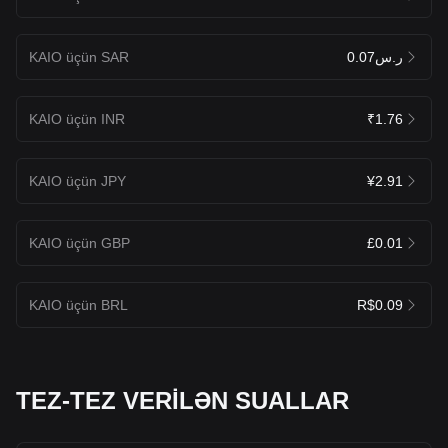
KAIO üçün SAR
ر.س0.07
KAIO üçün INR
₹1.76
KAIO üçün JPY
¥2.91
KAIO üçün GBP
£0.01
KAIO üçün BRL
R$0.09
TEZ-TEZ VERİLƏN SUALLAR