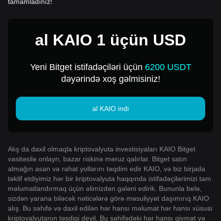
tamamladınız!
al KAIO 1 üçün USD
Yeni Bitget istifadəçiləri üçün
6200 USDT
dəyərində xoş gəlmisiniz!
al KAIO indi
Alış da daxil olmaqla kriptovalyuta investisiyaları KAIO Bitget
vasitəsilə onlayn, bazar riskinə məruz qalırlar. Bitget satın
almağın asan və rahat yollarını təqdim edir KAIO, və biz birjada
təklif etdiyimiz hər bir kriptovalyuta haqqında istifadəçilərimizi tam
məlumatlandırmaq üçün əlimizdən gələni edirik. Bununla belə,
sizdən yarana biləcək nəticələrə görə məsuliyyət daşımırıq KAIO
alış. Bu səhifə və daxil edilən hər hansı məlumat hər hansı xüsusi
kriptovalyutanın təsdiqi deyil. Bu səhifədəki hər hansı qiymət və