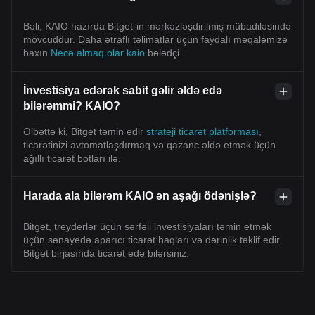
Bəli, KAIO hazırda Bitget-in mərkəzləşdirilmiş mübadiləsində
mövcuddur. Daha ətraflı təlimatlar üçün faydalı məqaləmizə
baxın
Necə almaq olar kaio
bələdçi.
İnvestisiya edərək sabit gəlir əldə edə
bilərəmmi? KAIO?
Əlbəttə ki, Bitget təmin edir
strateji ticarət platforması
,
ticarətinizi avtomatlaşdırmaq və qazanc əldə etmək üçün
ağıllı ticarət botları ilə.
Harada ala bilərəm KAIO ən aşağı ödənişlə?
Bitget, treyderlər üçün sərfəli investisiyaları təmin etmək
üçün sənayedə aparıcı ticarət haqları və dərinlik təklif edir.
Bitget birjasında ticarət edə bilərsiniz.