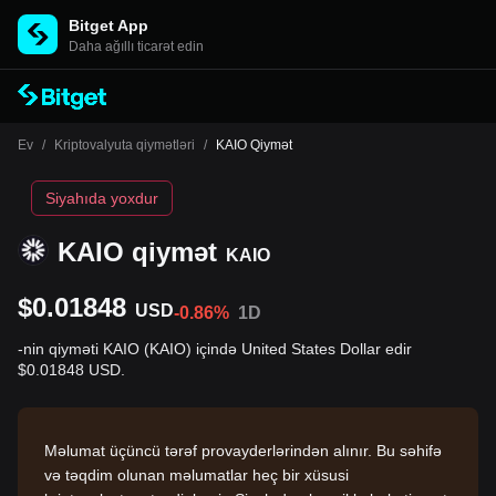
Bitget App
Daha ağıllı ticarət edin
Ev
/
Kriptovalyuta qiymətləri
/
KAIO Qiymət
Siyahıda yoxdur
KAIO qiymət
KAIO
$0.01848
USD
-0.86%
1D
-nin qiyməti KAIO (KAIO) içində United States Dollar edir
$0.01848 USD.
Məlumat üçüncü tərəf provayderlərindən alınır. Bu səhifə
və təqdim olunan məlumatlar heç bir xüsusi