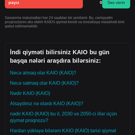
payız
0
Səs verin
Səsvermə məlumatları hər 24 saatdan bir yenilənir. Bu, cəmiyyətin
proqnozlarını əks etdirir KAIO's qiymət trendi və investisiya məsləhəti kimi
qəbul edilməməlidir.
İndi qiyməti bilirsiniz KAIO bu gün
başqa nələri araşdıra bilərsiniz:
Necə almaq olar KAIO (KAIO)?
Necə satmaq olar KAIO (KAIO)?
Nədir KAIO (KAIO)
Alsaydınız nə olardı KAIO (KAIO)?
nədir KAIO (KAIO) bu il, 2030 və 2050-ci illər üçün
qiymət proqnozu?
Hardan yükləyə bilərəm KAIO (KAIO) tarixi qiymət