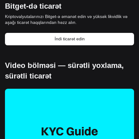
Bitget-də ticarət
Kriptovalyutalarınızı Bitget-ə əmanət edin və yüksək likvidlik və
aşağı ticarət haqqlarından həzz alın.
İndi ticarət edin
Video bölməsi — sürətli yoxlama,
sürətli ticarət