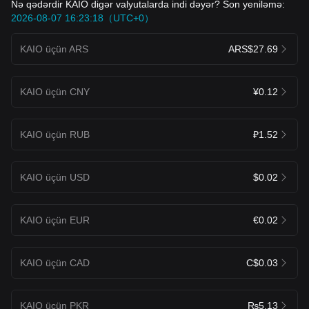
Nə qədərdir KAIO digər valyutalarda indi dəyər? Son yeniləmə:
2026-08-07 16:23:18（UTC+0）
KAIO üçün ARS
ARS$27.69
KAIO üçün CNY
¥0.12
KAIO üçün RUB
₽1.52
KAIO üçün USD
$0.02
KAIO üçün EUR
€0.02
KAIO üçün CAD
C$0.03
KAIO üçün PKR
₨5.13