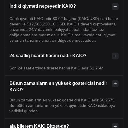
İndiki qiyməti neçəyədir KAIO?
Canlı qiyməti KAIO edir $0.02 başına (KAIO/USD) cari bazar
dəyəri ilə $12,586,220.16 USD. KAIO's dəyəri kriptovalyuta
bazarında 24/7 davamlı fəaliyyət səbəbindən tez-tez
dalğalanmalara məruz qalır. KAIO's real vaxtda cari qiyməti
və onun tarixi məlumatları Bitget-də mövcuddur.
24 saatlıq ticarət həcmi nədir KAIO?
Son 24 saat ərzində ticarət həcmi KAIO edir $1.76M.
Bütün zamanların ən yüksək göstəricisi nədir
KAIO?
Bütün zamanların ən yüksək göstəricisi KAIO edir $0.2579.
Bu, bütün zamanların ən yüksək qiymətidir KAIO istifadəyə
verildiyi gündən.
ala bilərəm KAIO Bitget-də?