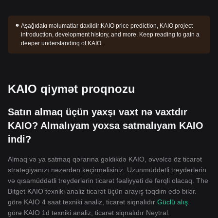
Aşağıdakı məlumatlar daxildir:
KAIO price prediction, KAIO project
introduction, development history, and more. Keep reading to gain a
deeper understanding of KAIO.
KAIO qiymət proqnozu
Satın almaq üçün yaxşı vaxt nə vaxtdır
KAIO? Almalıyam yoxsa satmalıyam KAIO
indi?
Almaq və ya satmaq qərarına gəldikdə KAIO, əvvəlcə öz ticarət
strategiyanızı nəzərdən keçirməlisiniz. Uzunmüddətli treyderlərin
və qısamüddətli treyderlərin ticarət fəaliyyəti də fərqli olacaq. The
Bitget KAIO texniki analiz ticarət üçün arayış təqdim edə bilər.
görə KAIO 4 saat texniki analiz, ticarət siqnalıdır
Güclü alış
.
görə KAIO 1d texniki analiz, ticarət siqnalıdır
Neytral
.