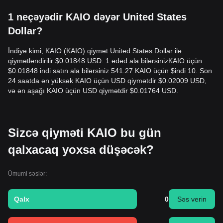
Volatill Konsolidasiya
strukturu nümayiş etdirib, bu yeni
1 neçəyədir KAIO dəyər United States
siyahıya alınmış tokenlər üçün tipikdir. Bazar hissləri
ümumilikdə
Ehtiyatlı Optimist
dir və KASH kimi pərakəndə
Dollar?
məhsulların yaxınlaşan buraxılışına diqqət yetirir. Orta
müddətli struktur analizindən, KAIO qiyməti hazırda
İndiyə kimi, KAIO (KAIO) qiymət United States Dollar ilə
$0.00068
ilə
$0.00085
aralığında dəyişir.
qiymətləndirilir $0.01848 USD. 1 ədəd ala bilərsinizKAIO üçün
Bazar Proqnozu
$0.01848 indi satın ala bilərsiniz 541.27 KAIO üçün $indi 10. Son
Əgər KAIO qiyməti
$0.00085
səviyyəsini aşarsa, növbəti
24 saatda ən yüksək KAIO üçün USD qiymətdir $0.02009 USD,
hədəf səviyyəsi
$0.00115
ola bilər.
və ən aşağı KAIO üçün USD qiymətdir $0.01764 USD.
Əgər KAIO qiyməti
$0.00068
səviyyəsinin altına düşərsə,
növbəti hədəf səviyyəsi
$0.00055
ola bilər.
Bazar Konsensusu
Müxtəlif analitiklər arasında konsensus belədir: KAIO qısa
müddətli dalğalanmalar və ya konsolidasiya yaşaya bilər,
Sizcə qiyməti KAIO bu gün
bazar qiymətini müəyyənləşdirərkən, qiymət əsas dəstək
qalxacaq yoxsa düşəcək?
olan
$0.00068
səviyyəsinin üstündə qaldığı müddətcə, orta
müddətli trendin
Alıcı-Neutral
qalacağı gözlənilir, bu isə
onun tokenləşdirmə infrastrukturunun institusional
Ümumi səslər:
qəbulundan irəli gəlir.
Qalx
0
Səs verin