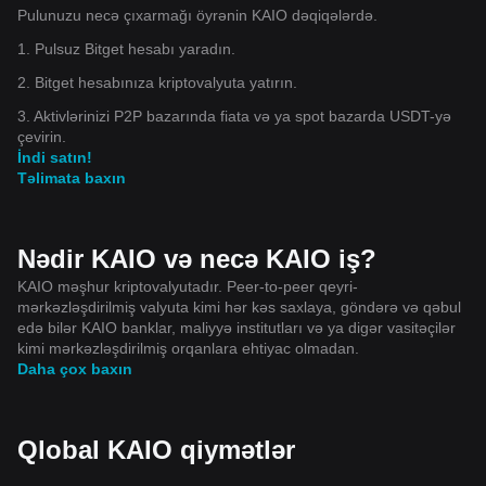
Pulunuzu necə çıxarmağı öyrənin KAIO dəqiqələrdə.
$ALLO $CHIP $SLX $BSB $OPG $JELLYJELLY $MEME
$EDEN $HUMA $METIS $ZKP $EDGE $BEAT $SPACE
1. Pulsuz Bitget hesabı yaradın.
$RAVE $SOPH $IP $AVNT $ZAMA $OFC $PIEVERSE
$VIRTUAL $ACU $H $MEGA 🚀🌍 $USDC $MMT $BTC
2. Bitget hesabınıza kriptovalyuta yatırın.
3. Aktivlərinizi P2P bazarında fiata və ya spot bazarda USDT-yə
çevirin.
İndi satın!
Təlimata baxın
Nədir KAIO və necə KAIO iş?
KAIO məşhur kriptovalyutadır. Peer-to-peer qeyri-
mərkəzləşdirilmiş valyuta kimi hər kəs saxlaya, göndərə və qəbul
edə bilər KAIO banklar, maliyyə institutları və ya digər vasitəçilər
kimi mərkəzləşdirilmiş orqanlara ehtiyac olmadan.
Daha çox baxın
Qlobal KAIO qiymətlər