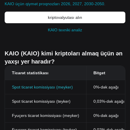
KAIO üçün qiymət proqnozları 2026, 2027, 2030-2050
.
kriptovalyutası alın
KAIO texniki analiz
KAIO (KAIO) kimi kriptoları almaq üçün ən
yaxşı yer haradır?
Ticarət statistikası
Bitget
Spot ticarət komissiyası (meyker)
0%-dək aşağı
Spot ticarət komissiyası (teyker)
0,03%-dək aşağı (B
Fyuçers ticarət komissiyası (meyker)
0%-dək aşağı
Fyuçers ticarət komissiyası (teyker)
0,02%-dək aşağı