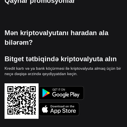
Qaynar promosyonlar
Mən kriptovalyutanı haradan ala
bilərəm?
Bitget tətbiqində kriptovalyuta alın
Kredit kartı və ya bank köçürməsi ilə kriptovalyuta almaq üçün bir
neçə dəqiqə ərzində qeydiyyatdan keçin.