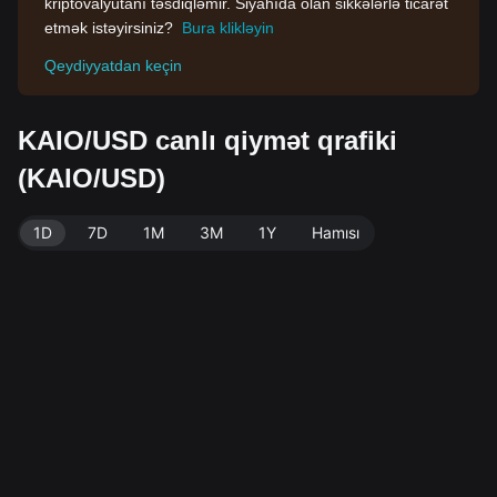
kriptovalyutanı təsdiqləmir. Siyahıda olan sikkələrlə ticarət
etmək istəyirsiniz?
Bura klikləyin
Qeydiyyatdan keçin
KAIO/USD canlı qiymət qrafiki
(KAIO/USD)
1D
7D
1M
3M
1Y
Hamısı