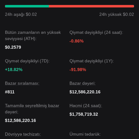
və Tether-dən strateji investisiyalar alıb, bu da onun RWA
(Real Dünya Aktivləri) tokenləşdirmə protokoluna bazar
24h aşağı $0.02
24h yüksək $0.02
inamını artırır.
•
Ekosistem İnkişafı:
Platforma artıq bir neçə blokçeyn üzrə
təxminən 100 milyon dollar Ümumi Dəyər Kilidlənməsi (TVL)
Bütün zamanların ən yüksək
Qiymət dəyişikliyi (24 saat):
ilə fəxr edir və BlackRock və Hamilton Lane kimi institusional
səviyyəsi (ATH):
nəhənglərin fondlarını dəstəkləyir.
-0.86%
•
Tokenomika və Açılışlar:
10 milyard token sabit təklifi və
$0.2579
komanda ilə investorlar üçün xüsusi vestinq cədvəlləri ilə
bazar iştirakçıları dövriyyədə olan təklif dinamikasını
Qiymət dəyişikliyi (7D):
Qiymət dəyişikliyi (1Y):
yaxından izləyir.
+18.82%
-91.98%
Ticarət Siqnalları
Mövcud texniki struktur və bazar impulsuna əsaslanaraq,
analitiklər aşağıdakı istinad ticarət strategiyalarını təqdim
Bazar sıralaması:
Bazar dəyəri:
edir:
#811
$12,586,220.16
Potensial Alış Zonası
• Əgər KAIO qiyməti
$0.00068 - $0.00070
aralığına
Tamamilə seyreltilmiş bazar
Həcmi (24 saat):
yaxınlaşır və sıçrayış əlamətləri göstərirsə, bu qısa müddətli
dəyəri:
alış fürsəti ola bilər.
$1,758,719.32
• Əgər KAIO qiyməti
$0.00085
səviyyəsini əhəmiyyətli ticarət
$12,586,220.16
həcmi artımı ilə uğurla keçərsə, bu yeni yüksəliş trendinin
başlanğıcını təsdiqləyə bilər.
Dövriyyə təchizatı:
Ümumi tədarük:
Risk Ssenarisi