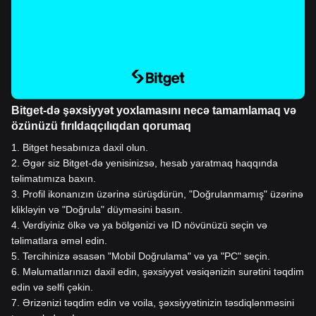
Bitget-də şəxsiyyət yoxlamasını necə tamamlamaq və
özünüzü fırıldaqçılıqdan qorumaq
1
.
Bitget hesabınıza daxil olun.
2
.
Əgər siz Bitget-də yenisinizsə, hesab yaratmaq haqqında
təlimatımıza baxın.
3
.
Profil ikonanızın üzərinə sürüşdürün, "Doğrulanmamış" üzərinə
klikləyin və "Doğrula" düyməsini basın.
4
.
Verdiyiniz ölkə və ya bölgənizi və ID növünüzü seçin və
təlimatlara əməl edin.
5
.
Tercihinizə əsasən "Mobil Doğrulama" və ya "PC" seçin.
6
.
Məlumatlarınızı daxil edin, şəxsiyyət vəsiqənizin surətini təqdim
edin və selfi çəkin.
7
.
Ərizənizi təqdim edin və voila, şəxsiyyətinizin təsdiqlənməsini