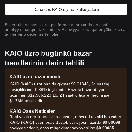
Daha çox KAIO qiymət kalkulyatoru
Bitget bütün əsas ticarət platformaları arasında ən aşağı
əməliyyat haqqını təklif edir. VIP səviyyəniz nə qədər yüksək olsa,
tariflər bir o qədər sərfəli olar.
KAIO üzrə bugünkü bazar
trendlərinin dərin təhlili
KAIO üzrə bazar icmalı
KAIO (KAIO) üzrə hazırkı qiymət $0.01848, 24 saatlıq
dəyişiklik isə -0.86% təşkil edir. Hazırkı bazar dəyəri
təxminən $12,586,220.16, 24 saatlıq ticarət həcmi isə
$1.76M təşkil edir.
KAIO Əsas Nəticələr
Real vaxtlı qrafik analizinə əsasən, mövcud texniki baxışdan
KAIO (KAIO)
üçün əsas dəstək səviyyəsi hazırda
$0.00068
səviyyəsindədir, əsas müqavimət səviyyəsi isə
$0.00085