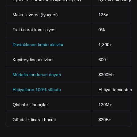
Maks. leverec (fyuçers)
125x
Fiat ticarət komissiyası
0%
Dəstəklənən kripto aktivlər
1,300+
Kopitreydinq aktivləri
600+
Müdafiə fondunun dəyəri
$300M+
Ehtiyatların 100% sübutu
Ehtiyat təminatı nis
Qlobal istifadəçilər
120M+
Gündəlik ticarət həcmi
$20B+