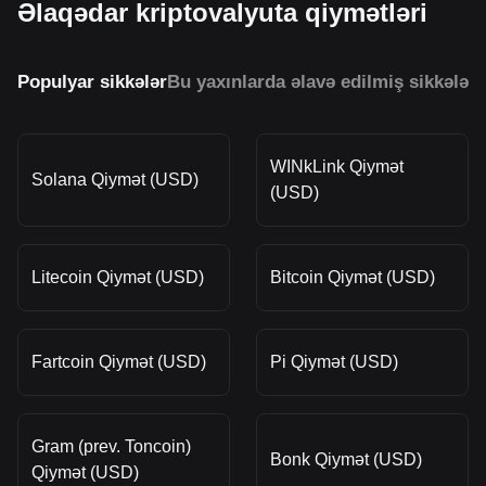
Əlaqədar kriptovalyuta qiymətləri
Populyar sikkələr
Bu yaxınlarda əlavə edilmiş sikkələr
O
WINkLink Qiymət
Solana Qiymət (USD)
(USD)
Litecoin Qiymət (USD)
Bitcoin Qiymət (USD)
Fartcoin Qiymət (USD)
Pi Qiymət (USD)
Gram (prev. Toncoin)
Bonk Qiymət (USD)
Qiymət (USD)