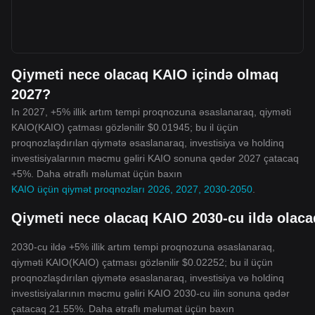
Qiymeti nece olacaq KAIO içində olmaq
2027?
In 2027, +5% illik artım tempi proqnozuna əsaslanaraq, qiyməti
KAIO(KAIO) çatması gözlənilir $0.01945; bu il üçün
proqnozlaşdırılan qiymətə əsaslanaraq, investisiya və holdinq
investisiyalarının məcmu gəliri KAIO sonuna qədər 2027 çatacaq
+5%. Daha ətraflı məlumat üçün baxın
KAIO üçün qiymət proqnozları 2026, 2027, 2030-2050
.
Qiymeti nece olacaq KAIO 2030-cu ildə olac
2030-cu ildə +5% illik artım tempi proqnozuna əsaslanaraq,
qiyməti KAIO(KAIO) çatması gözlənilir $0.02252; bu il üçün
proqnozlaşdırılan qiymətə əsaslanaraq, investisiya və holdinq
investisiyalarının məcmu gəliri KAIO 2030-cu ilin sonuna qədər
çatacaq 21.55%. Daha ətraflı məlumat üçün baxın