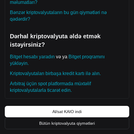
məlumatları?
Bənzər kriptovalyutaların bu gün qiymətləri nə
qədərdir?
Dərhal kriptovalyuta əldə etmək
istəyirsiniz?
Bitget hesabı yaradın
və ya
Bitget proqramını
yükləyin.
Kriptovalyutaları birbaşa kredit kartı ilə alın.
Arbitraj üçün spot platformada müxtəlif
kriptovalyutalarla ticarət edin.
Al/sat KAIO indi
Bütün kriptovalyuta qiymətləri