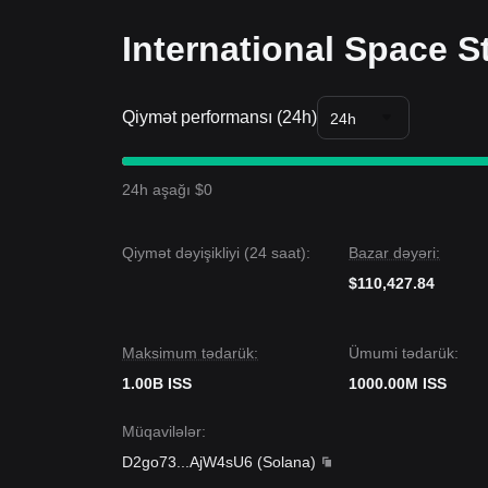
International Space S
Qiymət performansı (24h)
24h
24h aşağı $0
Qiymət dəyişikliyi (24 saat):
Bazar dəyəri:
$110,427.84
Maksimum tədarük:
Ümumi tədarük:
1.00B ISS
1000.00M ISS
Müqavilələr
:
D2go73
...
AjW4sU6
(
Solana
)