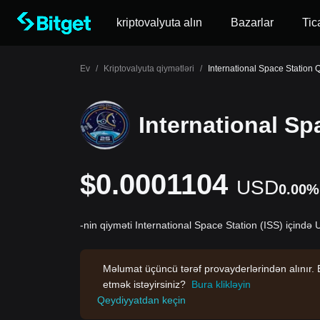
kriptovalyuta alın
Bazarlar
Tic
Ev
/
Kriptovalyuta qiymətləri
/
International Space Station 
International Sp
$0.0001104
USD
0.00%
-nin qiyməti International Space Station (ISS) içində
Məlumat üçüncü tərəf provayderlərindən alınır. B
etmək istəyirsiniz?
Bura klikləyin
Qeydiyyatdan keçin