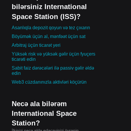
bilərsiniz International
Space Station (ISS)?
Asanlıqla depozit qoyun və tez çıxarın
Böyümək üçün al, mənfəət üçün sat
Arbitraj üçün ticarət yeri
Yüksək risk və yüksək gəlir üçün fyuçers
ticarəti edin
Sabit faiz dərəcələri ilə passiv gəlir əldə
edin
Web3 cüzdanınızla aktivləri köçürün
Necə ala bilərəm
International Space
Station?
İlkinizi necə əldə edəcəyinizi öyrənin