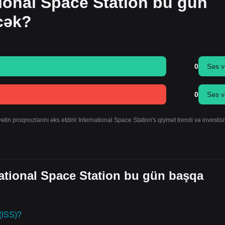
tional Space Station bu gün
cək?
0
Səs v
0
Səs v
in proqnozlarını əks etdirir International Space Station's qiymət trendi və investis
rnational Space Station bu gün başqa
(ISS)?