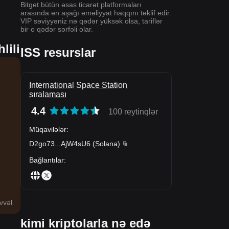
Bitget bütün əsas ticarət platformaları
arasında ən aşağı əməliyyat haqqını təklif edir.
VIP səviyyəniz nə qədər yüksək olsa, tariflər
bir o qədər sərfəli olar.
lili
ISS resurslar
International Space Station
sıralaması
4.4
100 reytinqlər
Müqavilələr
:
D2go73
...
AjW4sU6
(
Solana
)
Bağlantılar
:
vvəl
kimi kriptolarla nə edə