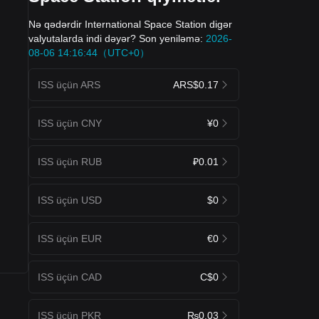
Nə qədərdir International Space Station digər
valyutalarda indi dəyər? Son yeniləmə:
2026-
08-06 14:16:44（UTC+0）
ISS üçün ARS
ARS$0.17
ISS üçün CNY
¥0
ISS üçün RUB
₽0.01
ISS üçün USD
$0
ISS üçün EUR
€0
ISS üçün CAD
C$0
ISS üçün PKR
₨0.03