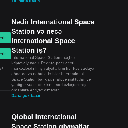
Təlimata baxın
Nədir International Space
Station və necə
erin
International Space
Station iş?
erin
International Space Station məşhur
kriptovalyutadır. Peer-to-peer qeyri-
mərkəzləşdirilmiş valyuta kimi hər kəs saxlaya,
iya
göndərə və qəbul edə bilər International
Space Station banklar, maliyyə institutları və
ya digər vasitəçilər kimi mərkəzləşdirilmiş
orqanlara ehtiyac olmadan.
Daha çox baxın
Qlobal International
Space Station qiymətlər