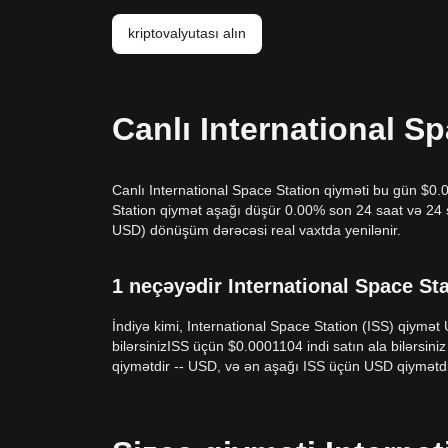
kriptovalyutası alın
Canlı International S
Canlı International Space Station qiyməti bu gün $0.
Station qiymət aşağı düşür 0.00% son 24 saat və 24 s
USD) dönüşüm dərəcəsi real vaxtda yenilənir.
1 neçəyədir International Space Sta
İndiyə kimi, International Space Station (ISS) qiymət 
bilərsinizISS üçün $0.0001104 indi satın ala bilərsi
qiymətdir -- USD, və ən aşağı ISS üçün USD qiymətdi