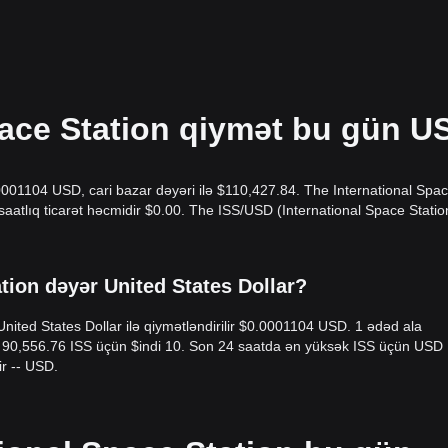
pace Station qiymət bu gün U
0001104 USD, cari bazar dəyəri ilə $110,427.84. The International Spa
aatlıq ticarət həcmidir $0.00. The ISS/USD (International Space Stati
tion dəyər United States Dollar?
United States Dollar ilə qiymətləndirilir $0.0001104 USD. 1 ədəd ala
niz 90,556.76 ISS üçün $indi 10. Son 24 saatda ən yüksək ISS üçün USD
r -- USD.