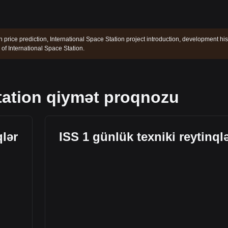
n price prediction, International Space Station project introduction, development his
f International Space Station.
tation qiymət proqnozu
qlər
ISS 1 günlük texniki reytinql