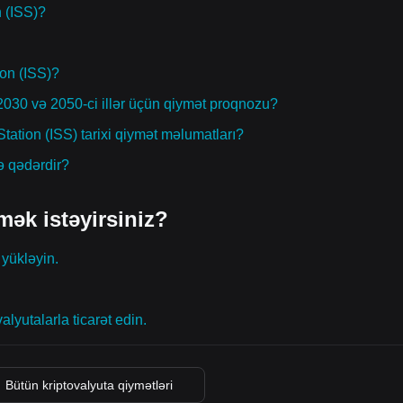
n (ISS)?
ion (ISS)?
, 2030 və 2050-ci illər üçün qiymət proqnozu?
tation (ISS) tarixi qiymət məlumatları?
ə qədərdir?
mək istəyirsiniz?
 yükləyin.
alyutalarla ticarət edin.
Bütün kriptovalyuta qiymətləri