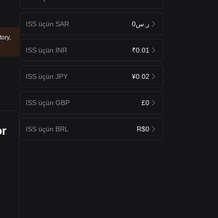
ISS üçün SAR
ر.س0
tory,
ISS üçün INR
₹0.01
ISS üçün JPY
¥0.02
ISS üçün GBP
£0
ər
ISS üçün BRL
R$0