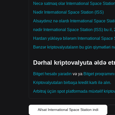
Necə satmaq olar International Space Statio
Nədir International Space Station (ISS)
Alsaydınız nə olardı International Space Stat
nədir International Space Station (ISS) bu il
Hardan yükləyə bilərəm International Space S
Bənzər kriptovalyutaların bu gün qiymətləri n
Dərhal kriptovalyuta əldə et
Bitget hesabı yaradın
və ya
Bitget proqramını
Kriptovalyutaları birbaşa kredit kartı ilə alın.
Arbitraj üçün spot platformada müxtəlif kriptov
Al/sat International Space Station indi