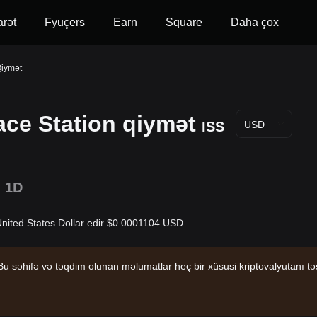
arət
Fyuçers
Earn
Square
Daha çox
Qiymət
ace Station qiymət
ISS
USD
1D
 United States Dollar edir $0.0001104 USD.
u səhifə və təqdim olunan məlumatlar heç bir xüsusi kriptovalyutanı təsd