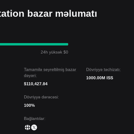
tation bazar məlumatı
24h yüksək $0
Tamamilə seyreltilmiş bazar
Dövriyyə təchizatı:
dəyəri:
1000.00M ISS
$110,427.84
Dövriyyə dərəcəsi:
100%
Bağlantılar
: