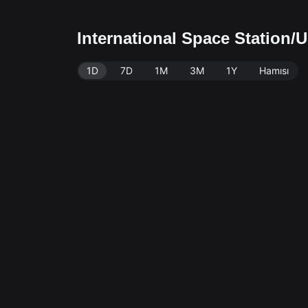
International Space Station/U
1D
7D
1M
3M
1Y
Hamısı