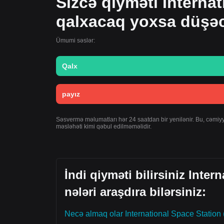
Sizcə qiyməti Interna
qalxacaq yoxsa düşə
Ümumi səslər:
Qalx
payız
Səsvermə məlumatları hər 24 saatdan bir yenilənir. Bu, cəmiyyət
məsləhəti kimi qəbul edilməməlidir.
İndi qiyməti bilirsiniz Inte
nələri araşdıra bilərsiniz:
Necə almaq olar International Space Station 