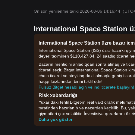
Ən son yenilənmə tarixi 2026-08-06 14:16:44
（UTC
International Space Station ü
International Space Station üzrə bazar icm
International Space Station (ISS) üzrə hazırkı qiym
dəyəri təxminən $110,427.84, 24 saatlıq ticarət həc
Bazarın məntiqini anladıqdan sonra almaq və ticarət
ticarəti seçir. Bitget International Space Station kimi
chain ticarət və steykinq daxil olmaqla geniş ticarə
haqqı faizlərindən birini təklif edir!
Pulsuz Bitget hesabı açın və indi ticarətə başlayın!
Risk xəbərdarlığı
Yuxarıdakı təhlil Bitget-in real vaxt qrafik məlumat
tərəfindən hazırlanıb və nəzərdən keçirilib. Bu, yal
qiymətləri çox volatildir. İnvestisiya qərarlarını ö
Daha çox göstər