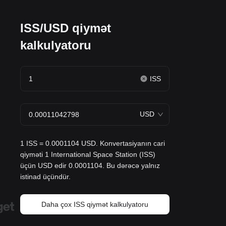
ISS/USD qiymət
kalkulyatoru
ISS
USD
1 ISS = 0.0001104 USD. Konvertasiyanın cari
qiyməti 1 International Space Station (ISS)
üçün USD edir 0.0001104. Bu dərəcə yalnız
istinad üçündür.
Daha çox ISS qiymət kalkulyatoru