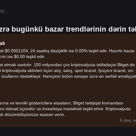
+0）
zrə bugünkü bazar trendlərinin dərin təh
alı
ət $0.0001104, 24 saatlıq dəyişiklik isə 0.00% təşkil edir. Hazırkı bazar
mi isə $0.00 təşkil edir.
 etmək vaxtıdır. 100 milyondan çox kriptovalyuta istifadəçisi Bitget-də
 kriptovalyuta aktivləri üçün alış, satış, spot ticarət, fyuçers ticarət, on-
t üsullarını dəstəkləyir. Həmçinin bütün sənaye üzrə ən sərfəli əməliyyat
larına və texniki göstəricilərə əsaslanır, Bitget tədqiqat komandası
nız istinad üçündür və investisiya məsləhəti təşkil etmir. Kriptovalyuta
z risk dözümlülüyünüzə əsasən verin.
5 dəq. ə