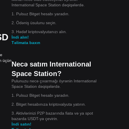
International Space Station dəqiqələrdə.
1. Pulsuz Bitget hesabı yaradın.
2. Ödəniş üsulunu seçin.
3. Hədəf kriptovalyutanızı alın.
SD
İndi alın!
Təlimata baxın
ce
on üçün
Necə satım International
Space Station?
Pulunuzu necə çıxarmağı öyrənin International
Space Station dəqiqələrdə.
1. Pulsuz Bitget hesabı yaradın.
2. Bitget hesabınıza kriptovalyuta yatırın.
3. Aktivlərinizi P2P bazarında fiata və ya spot
bazarda USDT-yə çevirin.
İndi satın!