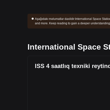
Aşağıdakı məlumatlar daxildir:
International Space Statio
and more. Keep reading to gain a deeper understanding o
International Space S
ISS 4 saatlıq texniki reytin