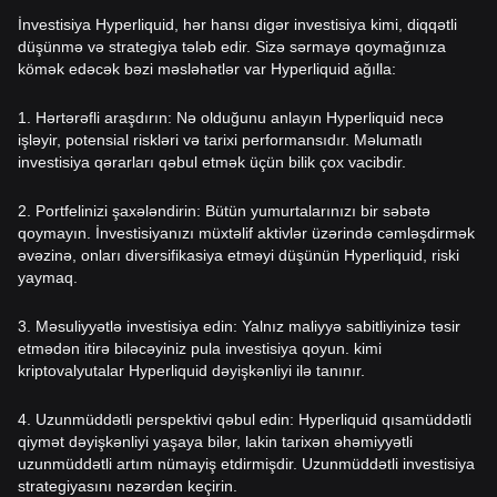
İnvestisiya Hyperliquid, hər hansı digər investisiya kimi, diqqətli
düşünmə və strategiya tələb edir. Sizə sərmayə qoymağınıza
kömək edəcək bəzi məsləhətlər var Hyperliquid ağılla:
1. Hərtərəfli araşdırın: Nə olduğunu anlayın Hyperliquid necə
işləyir, potensial riskləri və tarixi performansıdır. Məlumatlı
investisiya qərarları qəbul etmək üçün bilik çox vacibdir.
2. Portfelinizi şaxələndirin: Bütün yumurtalarınızı bir səbətə
qoymayın. İnvestisiyanızı müxtəlif aktivlər üzərində cəmləşdirmək
əvəzinə, onları diversifikasiya etməyi düşünün Hyperliquid, riski
yaymaq.
3. Məsuliyyətlə investisiya edin: Yalnız maliyyə sabitliyinizə təsir
etmədən itirə biləcəyiniz pula investisiya qoyun. kimi
kriptovalyutalar Hyperliquid dəyişkənliyi ilə tanınır.
4. Uzunmüddətli perspektivi qəbul edin: Hyperliquid qısamüddətli
qiymət dəyişkənliyi yaşaya bilər, lakin tarixən əhəmiyyətli
uzunmüddətli artım nümayiş etdirmişdir. Uzunmüddətli investisiya
strategiyasını nəzərdən keçirin.