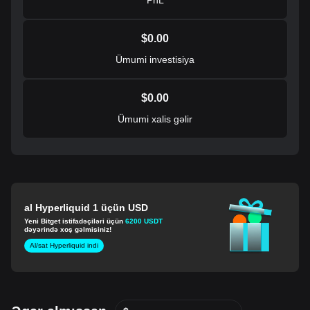
$
0.00
Ümumi investisiya
$
0.00
Ümumi xalis gəlir
al Hyperliquid 1 üçün USD
Yeni Bitget istifadəçiləri üçün
6200 USDT
dəyərində xoş gəlmisiniz!
Al/sat Hyperliquid indi