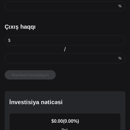
%
Çıxış haqqı
$
/
%
Mənfəəti hesablayın
İnvestisiya nəticəsi
$
0.00
(
0.00
%)
PnL