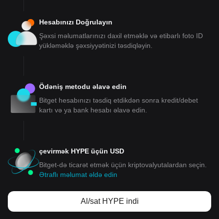
Hesabınızı Doğrulayın
Şəxsi məlumatlarınızı daxil etməklə və etibarlı foto ID
yükləməklə şəxsiyyətinizi təsdiqləyin.
Ödəniş metodu əlavə edin
Bitget hesabınızı təsdiq etdikdən sonra kredit/debet
kartı və ya bank hesabı əlavə edin.
çevirmək HYPE üçün USD
Bitget-də ticarət etmək üçün kriptovalyutalardan seçin.
Ətraflı məlumat əldə edin
Al/sat HYPE indi