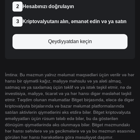
2
Hesabınızı doğrulayın
3
Kriptovalyutanı alın, əmanət edin və ya satın
Qeydiyyatdan keçin
İmtina: Bu məzmun yalnız məlumat məqsədləri üçün verilir və hər
hansı bir qiymətli kağız, maliyyə məhsulu və ya aləti almaq,
satmaq və ya saxlamaq üçün təklif və ya istək təşkil etmir, nə də
investisiya, maliyyə, ticarət və ya hər hansı digər məsləhət təşkil
etmir. Təqdim olunan məlumatlar Bitget birjasında, eləcə də digər
kriptovalyuta birjalarında və bazar məlumat platformalarında
satılan aktivlərin qiymətlərini əks etdirə bilər. Bitget kriptovalyuta
əməliyyatları üçün rüsum tələb edə bilər, bu da göstərilən
dönüşüm qiymətlərində əks olunmaya bilər. Bitget məzmundakı
hər hansı səhvlərə və ya gecikmələrə və ya bu məzmun əsasında
görülən hər hansı hərəkətlərə görə məsuliyyət daşımır.