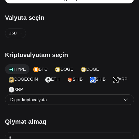
Valyuta seçin
USD
Kriptovalyutanı seçin
HYPE
BTC
DOGE
DOGE
DOGECOIN
ETH
SHIB
SHIB
XRP
XRP
Digər kriptovalyuta
Qiymət almaq
$