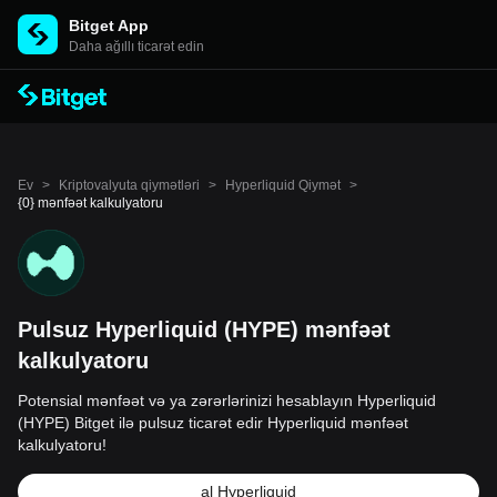
Bitget App
Daha ağıllı ticarət edin
Ev
>
Kriptovalyuta qiymətləri
>
Hyperliquid Qiymət
>
{0} mənfəət kalkulyatoru
Pulsuz Hyperliquid (HYPE) mənfəət
kalkulyatoru
Potensial mənfəət və ya zərərlərinizi hesablayın Hyperliquid
(HYPE) Bitget ilə pulsuz ticarət edir Hyperliquid mənfəət
kalkulyatoru!
al Hyperliquid