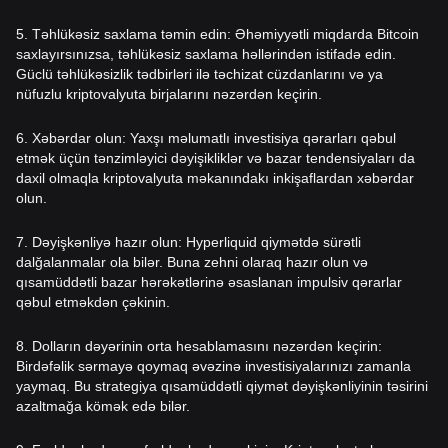
5. Təhlükəsiz saxlama təmin edin: Əhəmiyyətli miqdarda Bitcoin
saxlayırsınızsa, təhlükəsiz saxlama həllərindən istifadə edin.
Güclü təhlükəsizlik tədbirləri ilə təchizat cüzdanlarını və ya
nüfuzlu kriptovalyuta birjalarını nəzərdən keçirin.
6. Xəbərdar olun: Yaxşı məlumatlı investisiya qərarları qəbul
etmək üçün tənzimləyici dəyişikliklər və bazar tendensiyaları da
daxil olmaqla kriptovalyuta məkanındakı inkişaflardan xəbərdar
olun.
7. Dəyişkənliyə hazır olun: Hyperliquid qiymətdə sürətli
dalğalanmalar ola bilər. Buna zehni olaraq hazır olun və
qısamüddətli bazar hərəkətlərinə əsaslanan impulsiv qərarlar
qəbul etməkdən çəkinin.
8. Dolların dəyərinin orta hesablamasını nəzərdən keçirin:
Birdəfəlik sərmayə qoymaq əvəzinə investisiyalarınızı zamanla
yaymaq. Bu strategiya qısamüddətli qiymət dəyişkənliyinin təsirini
azaltmağa kömək edə bilər.