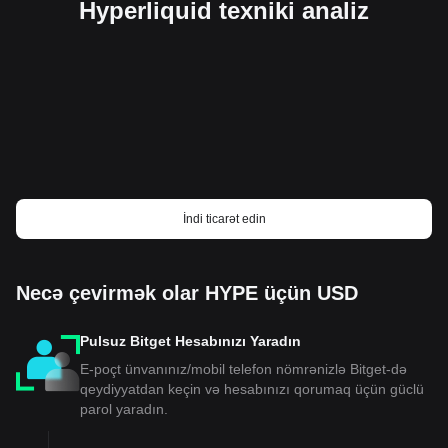
Hyperliquid texniki analiz
İndi ticarət edin
Necə çevirmək olar HYPE üçün USD
Pulsuz Bitget Hesabınızı Yaradın
E-poçt ünvanınız/mobil telefon nömrənizlə Bitget-də
qeydiyyatdan keçin və hesabınızı qorumaq üçün güclü
parol yaradın.