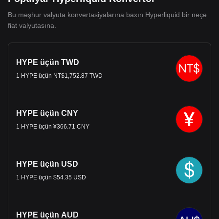
Bu məşhur valyuta konvertasiyalarına baxın Hyperliquid bir neçə
fiat valyutasına.
HYPE üçün TWD
1 HYPE üçün NT$1,752.87 TWD
HYPE üçün CNY
1 HYPE üçün ¥366.71 CNY
HYPE üçün USD
1 HYPE üçün $54.35 USD
HYPE üçün AUD