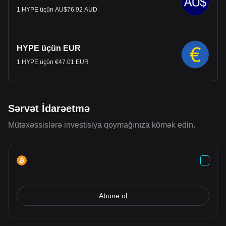
1 HYPE üçün AU$76.92 AUD
HYPE üçün EUR
1 HYPE üçün €47.01 EUR
Sərvət İdarəetmə
Mütəxəssislərə investisiya qoymağınıza kömək edin.
Abunə ol