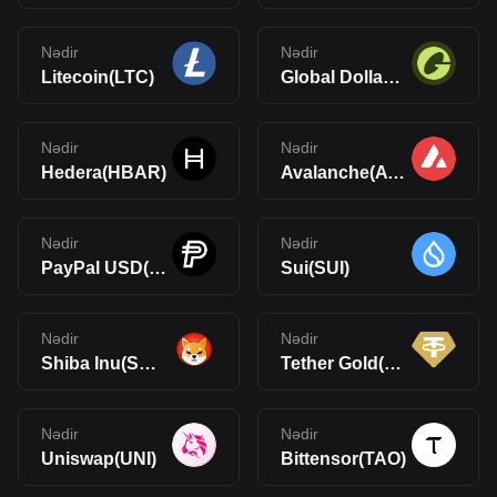
Nədir
Nədir
Litecoin(LTC)
Global Dollar(USDG)
Nədir
Nədir
Hedera(HBAR)
Avalanche(AVAX)
Nədir
Nədir
PayPal USD(PYUSD)
Sui(SUI)
Nədir
Nədir
Shiba Inu(SHIB)
Tether Gold(XAUt)
Nədir
Nədir
Uniswap(UNI)
Bittensor(TAO)