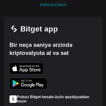
Daha çox baxın
Bitget app
Bir neçə saniyə ərzində
kriptovalyuta al və sat
Pulsuz Bitget hesabı üçün qeydiyyatdan
1
keçin