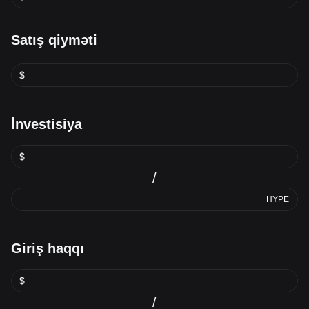
Satış qiyməti
$
İnvestisiya
$
/
HYPE
Giriş haqqı
$
/