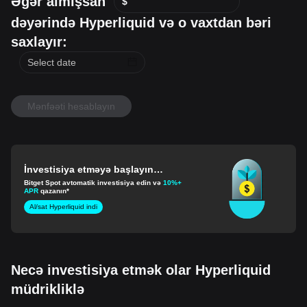
Əgər almışsan
$
dəyərində Hyperliquid və o vaxtdan bəri
saxlayır:
Mənfəəti hesablayın
İnvestisiya etməyə başlayın
Hyperliquid
Bitget Spot avtomatik investisiya edin və
10%+
APR
qazanın*
Al/sat Hyperliquid indi
Necə investisiya etmək olar Hyperliquid
müdrikliklə