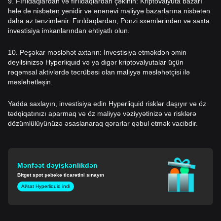
9. Fırıldaqlardan və fırıldaqlardan çəkinin: Kriptovalyuta bazarı
hələ də nisbətən yenidir və ənənəvi maliyyə bazarlarına nisbətən
daha az tənzimlənir. Fırıldaqlardan, Ponzi sxemlərindən və saxta
investisiya imkanlarından ehtiyatlı olun.
10. Peşəkar məsləhət axtarın: İnvestisiya etməkdən əmin
deyilsinizsə Hyperliquid və ya digər kriptovalyutalar üçün
rəqəmsal aktivlərdə təcrübəsi olan maliyyə məsləhətçisi ilə
məsləhətləşin.
Yadda saxlayın, investisiya edin Hyperliquid risklər daşıyır və öz
tədqiqatınızı aparmaq və öz maliyyə vəziyyətinizə və risklərə
dözümlülüyünüzə əsaslanaraq qərarlar qəbul etmək vacibdir.
Mənfəət
dəyişkənlikdən
Bitget spot şəbəkə ticarətini sınayın
Al/sat Hyperliquid indi