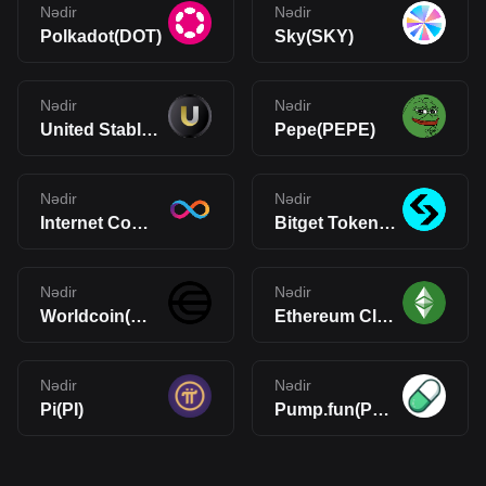
Nədir
Nədir
Polkadot(DOT)
Sky(SKY)
Nədir
Nədir
United Stables(U)
Pepe(PEPE)
Nədir
Nədir
Internet Computer(ICP)
Bitget Token(BGB)
Nədir
Nədir
Worldcoin(WLD)
Ethereum Classic(ETC)
Nədir
Nədir
Pi(PI)
Pump.fun(PUMP)