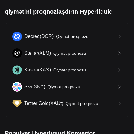
qiymətini proqnozlaşdırın Hyperliquid
Decred
(
DCR
)
Qiymət proqnozu
Stellar
(
XLM
)
Qiymət proqnozu
Kaspa
(
KAS
)
Qiymət proqnozu
Sky
(
SKY
)
Qiymət proqnozu
Tether Gold
(
XAUt
)
Qiymət proqnozu
Populyar Hyperliquid Konvertor