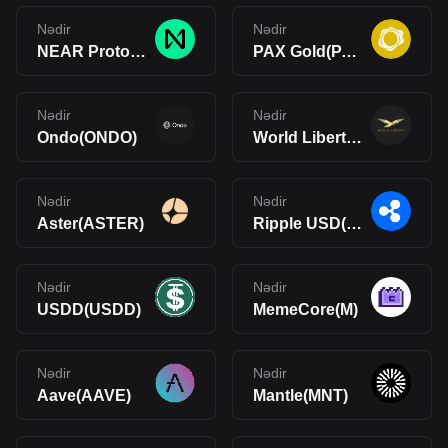
Nədir
Nədir
NEAR Protocol(NEAR)
PAX Gold(PAXG)
Nədir
Nədir
Ondo(ONDO)
World Liberty Financial(WLFI)
Nədir
Nədir
Aster(ASTER)
Ripple USD(RLUSD)
Nədir
Nədir
USDD(USDD)
MemeCore(M)
Nədir
Nədir
Aave(AAVE)
Mantle(MNT)