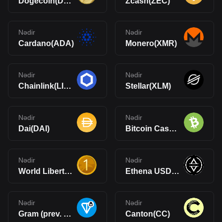
Dogecoin(DOGE)
Zcash(ZEC)
Nədir
Nədir
Cardano(ADA)
Monero(XMR)
Nədir
Nədir
Chainlink(LINK)
Stellar(XLM)
Nədir
Nədir
Dai(DAI)
Bitcoin Cash(BCH)
Nədir
Nədir
World Liberty Financial USD(USD1)
Ethena USDe(USDe)
Nədir
Nədir
Gram (prev. Toncoin)(GRAM)
Canton(CC)