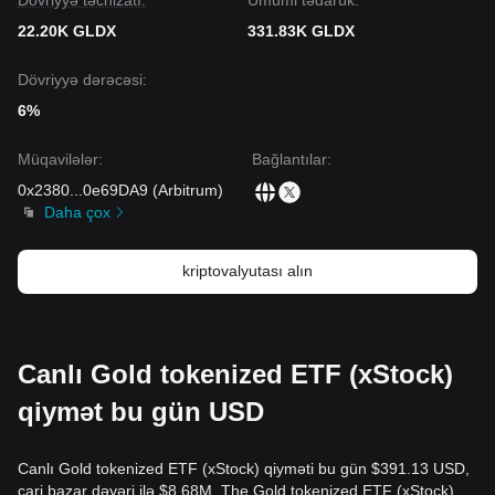
Dövriyyə təchizatı:
Ümumi tədarük:
22.20K GLDX
331.83K GLDX
Dövriyyə dərəcəsi:
6%
Müqavilələr
:
Bağlantılar
:
0x2380
...
0e69DA9
(
Arbitrum
)
Daha çox
kriptovalyutası alın
Canlı Gold tokenized ETF (xStock)
qiymət bu gün USD
Canlı Gold tokenized ETF (xStock) qiyməti bu gün $391.13 USD,
cari bazar dəyəri ilə $8.68M. The Gold tokenized ETF (xStock)