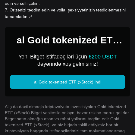
edin və selfi çəkin.
7
.
Ərizənizi təqdim edin və voila, şəxsiyyətinizin təsdiqlənməsini
tamamladınız!
al Gold tokenized ETF
(xStock) 1 üçün USD
Yeni Bitget istifadəçiləri üçün
6200 USDT
dəyərində xoş gəlmisiniz!
al Gold tokenized ETF (xStock) indi
Alış da daxil olmaqla kriptovalyuta investisiyaları Gold tokenized
ETF (xStock) Bitget vasitəsilə onlayn, bazar riskinə məruz qalırlar.
Bitget satın almağın asan və rahat yollarını təqdim edir Gold
tokenized ETF (xStock), və biz birjada təklif etdiyimiz hər bir
kriptovalyuta haqqında istifadəçilərimizi tam məlumatlandırmaq