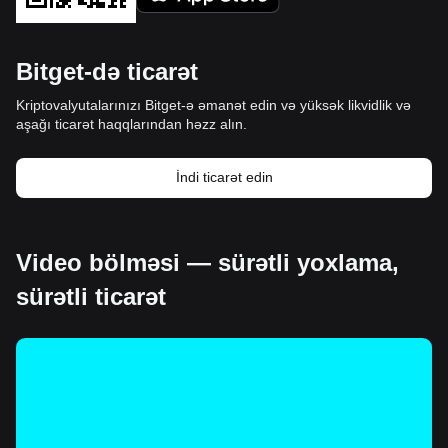
Bitget-də ticarət
Kriptovalyutalarınızı Bitget-ə əmanət edin və yüksək likvidlik və
aşağı ticarət haqqlarından həzz alın.
İndi ticarət edin
Video bölməsi — sürətli yoxlama,
sürətli ticarət