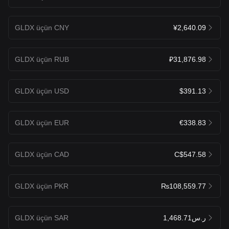
GLDX üçün CNY
¥2,640.09
GLDX üçün RUB
₽31,876.98
GLDX üçün USD
$391.13
GLDX üçün EUR
€338.83
GLDX üçün CAD
C$547.58
GLDX üçün PKR
₨108,559.77
GLDX üçün SAR
ر.س1,468.71