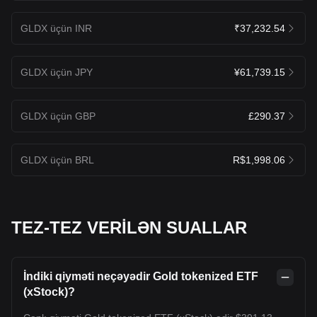
GLDX üçün INR
₹37,232.54
GLDX üçün JPY
¥61,739.15
GLDX üçün GBP
£290.37
GLDX üçün BRL
R$1,998.06
TEZ-TEZ VERİLƏN SUALLAR
İndiki qiyməti neçəyədir Gold tokenized ETF
(xStock)?