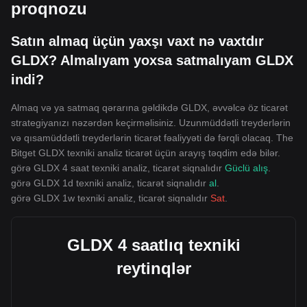
proqnozu
Satın almaq üçün yaxşı vaxt nə vaxtdır
GLDX? Almalıyam yoxsa satmalıyam GLDX
indi?
Almaq və ya satmaq qərarına gəldikdə GLDX, əvvəlcə öz ticarət
strategiyanızı nəzərdən keçirməlisiniz. Uzunmüddətli treyderlərin
və qısamüddətli treyderlərin ticarət fəaliyyəti də fərqli olacaq. The
Bitget GLDX texniki analiz ticarət üçün arayış təqdim edə bilər.
görə GLDX 4 saat texniki analiz, ticarət siqnalıdır
Güclü alış
.
görə GLDX 1d texniki analiz, ticarət siqnalıdır
al
.
görə GLDX 1w texniki analiz, ticarət siqnalıdır
Sat
.
GLDX 4 saatlıq texniki
reytinqlər