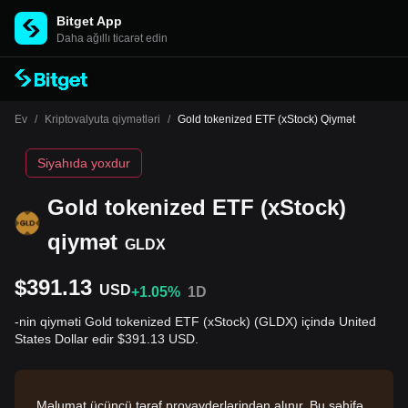
Bitget App
Daha ağıllı ticarət edin
Ev
/
Kriptovalyuta qiymətləri
/
Gold tokenized ETF (xStock) Qiymət
Siyahıda yoxdur
Gold tokenized ETF (xStock)
qiymət
GLDX
$391.13
USD
+1.05%
1D
-nin qiyməti Gold tokenized ETF (xStock) (GLDX) içində United
States Dollar edir $391.13 USD.
Məlumat üçüncü tərəf provayderlərindən alınır. Bu səhifə