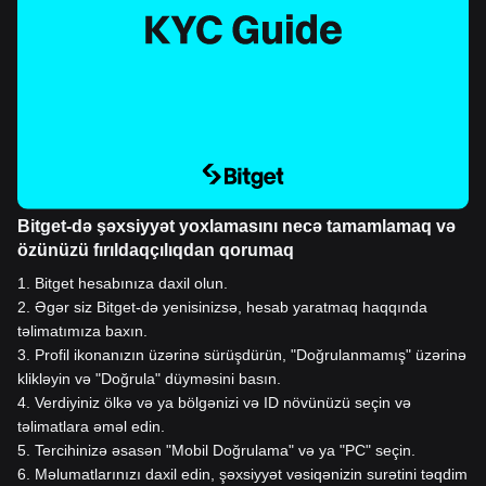
Bitget-də şəxsiyyət yoxlamasını necə tamamlamaq və
özünüzü fırıldaqçılıqdan qorumaq
1
.
Bitget hesabınıza daxil olun.
2
.
Əgər siz Bitget-də yenisinizsə, hesab yaratmaq haqqında
təlimatımıza baxın.
3
.
Profil ikonanızın üzərinə sürüşdürün, "Doğrulanmamış" üzərinə
klikləyin və "Doğrula" düyməsini basın.
4
.
Verdiyiniz ölkə və ya bölgənizi və ID növünüzü seçin və
təlimatlara əməl edin.
5
.
Tercihinizə əsasən "Mobil Doğrulama" və ya "PC" seçin.
6
.
Məlumatlarınızı daxil edin, şəxsiyyət vəsiqənizin surətini təqdim