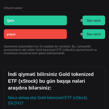
Ümumi səslər:
Qalx
0
Səs verin
payız
0
Səs verin
Səsvermə məlumatları hər 24 saatdan bir yenilənir. Bu, cəmiyyətin
proqnozlarını əks etdirir Gold tokenized ETF (xStock)'s qiymət trendi və
investisiya məsləhəti kimi qəbul edilməməlidir.
İndi qiyməti bilirsiniz Gold tokenized
ETF (xStock) bu gün başqa nələri
araşdıra bilərsiniz:
Necə almaq olar Gold tokenized ETF (xStock)
(GLDX)?