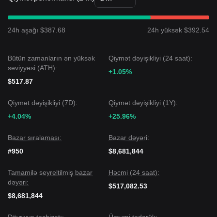
24h aşağı $387.68
24h yüksək $392.54
Bütün zamanların ən yüksək
Qiymət dəyişikliyi (24 saat):
səviyyəsi (ATH):
+1.05%
$517.87
Qiymət dəyişikliyi (7D):
Qiymət dəyişikliyi (1Y):
+4.04%
+25.96%
Bazar sıralaması:
Bazar dəyəri:
#950
$8,681,844
Tamamilə seyreltilmiş bazar
Həcmi (24 saat):
dəyəri:
$517,082.53
$8,681,844