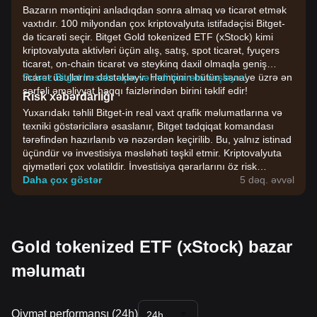
Bazarın məntiqini anladıqdan sonra almaq və ticarət etmək
vaxtıdır. 100 milyondan çox kriptovalyuta istifadəçisi Bitget-
də ticarəti seçir. Bitget Gold tokenized ETF (xStock) kimi
kriptovalyuta aktivləri üçün alış, satış, spot ticarət, fyuçers
ticarət, on-chain ticarət və steykinq daxil olmaqla geniş
ticarət üsullarını dəstəkləyir. Həmçinin bütün sənaye üzrə ən
Pulsuz Bitget hesabı açın və indi ticarətə başlayın!
sərfəli əməliyyat haqqı faizlərindən birini təklif edir!
Risk xəbərdarlığı
Yuxarıdakı təhlil Bitget-in real vaxt qrafik məlumatlarına və
texniki göstəricilərə əsaslanır, Bitget tədqiqat komandası
tərəfindən hazırlanıb və nəzərdən keçirilib. Bu, yalnız istinad
üçündür və investisiya məsləhəti təşkil etmir. Kriptovalyuta
qiymətləri çox volatildir. İnvestisiya qərarlarını öz risk
dözümlülüyünüzə əsasən verin.
Daha çox göstər
5 dəq. əvvəl
Gold tokenized ETF (xStock) bazar
məlumatı
Qiymət performansı (24h)
24h