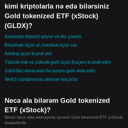
kimi kriptolarla nə edə bilərsiniz
Gold tokenized ETF (xStock)
(GLDX)?
Asanlıqla depozit qoyun və tez çıxarın
Böyümək üçün al, mənfəət üçün sat
Arbitraj üçün ticarət yeri
Yüksək risk və yüksək gəlir üçün fyuçers ticarəti edin
Sabit faiz dərəcələri ilə passiv gəlir əldə edin
Web3 cüzdanınızla aktivləri köçürün
Necə ala bilərəm Gold tokenized
ETF (xStock)?
İlkinizi necə əldə edəcəyinizi öyrənin Gold tokenized ETF (xStock)
dəqiqələrdə.