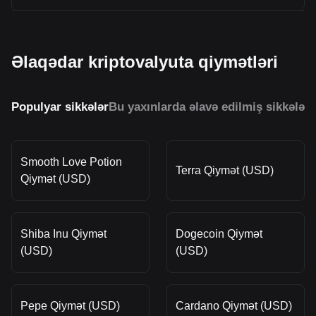
Əlaqədar kriptovalyuta qiymətləri
Populyar sikkələr
Bu yaxınlarda əlavə edilmiş sikkələr
O
Smooth Love Potion
Terra Qiymət (USD)
Qiymət (USD)
Shiba Inu Qiymət
Dogecoin Qiymət
(USD)
(USD)
Pepe Qiymət (USD)
Cardano Qiymət (USD)