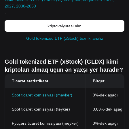
2027, 2030-2050
.
kriptovalyutası alın
Gold tokenized ETF (xStock) texniki analiz
Gold tokenized ETF (xStock) (GLDX) kimi
kriptoları almaq üçün ən yaxşı yer haradır?
Ticarət statistikası
Bitget
Spot ticarət komissiyası (meyker)
0%-dək aşağı
Spot ticarət komissiyası (teyker)
0,03%-dək aşağı (B
Fyuçers ticarət komissiyası (meyker)
0%-dək aşağı