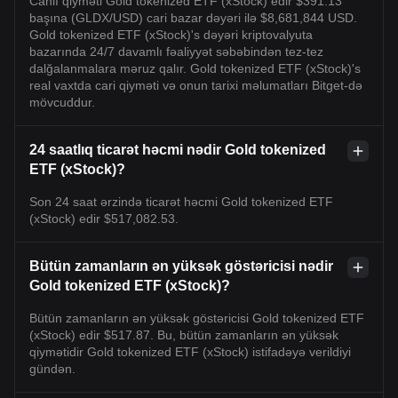
Canlı qiyməti Gold tokenized ETF (xStock) edir $391.13
başına (GLDX/USD) cari bazar dəyəri ilə $8,681,844 USD.
Gold tokenized ETF (xStock)'s dəyəri kriptovalyuta
bazarında 24/7 davamlı fəaliyyət səbəbindən tez-tez
dalğalanmalara məruz qalır. Gold tokenized ETF (xStock)'s
real vaxtda cari qiyməti və onun tarixi məlumatları Bitget-də
mövcuddur.
24 saatlıq ticarət həcmi nədir Gold tokenized
ETF (xStock)?
Son 24 saat ərzində ticarət həcmi Gold tokenized ETF
(xStock) edir $517,082.53.
Bütün zamanların ən yüksək göstəricisi nədir
Gold tokenized ETF (xStock)?
Bütün zamanların ən yüksək göstəricisi Gold tokenized ETF
(xStock) edir $517.87. Bu, bütün zamanların ən yüksək
qiymətidir Gold tokenized ETF (xStock) istifadəyə verildiyi
gündən.