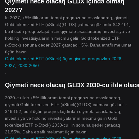
Qiymeti nece olacaq GLDX içində olmaq
2027?
In 2027, +5% illik artım tempi proqnozuna əsaslanaraq, qiyməti
Gold tokenized ETF (xStock)(GLDX) çatması gözlənilir $422.01;
bu il üçün proqnozlaşdırılan qiymətə əsaslanaraq, investisiya və
holdinq investisiyalarının məcmu gəliri Gold tokenized ETF
(xStock) sonuna qədər 2027 çatacaq +5%. Daha ətraflı məlumat
üçün baxın
Gold tokenized ETF (xStock) üçün qiymət proqnozları 2026,
2027, 2030-2050
.
Qiymeti nece olacaq GLDX 2030-cu ildə olac
2030-cu ildə +5% illik artım tempi proqnozuna əsaslanaraq,
qiyməti Gold tokenized ETF (xStock)(GLDX) çatması gözlənilir
$488.52; bu il üçün proqnozlaşdırılan qiymətə əsaslanaraq,
investisiya və holdinq investisiyalarının məcmu gəliri Gold
tokenized ETF (xStock) 2030-cu ilin sonuna qədər çatacaq
21.55%. Daha ətraflı məlumat üçün baxın
Gold tokenized ETF (xStock) üçün qiymət proqnozları 2026,