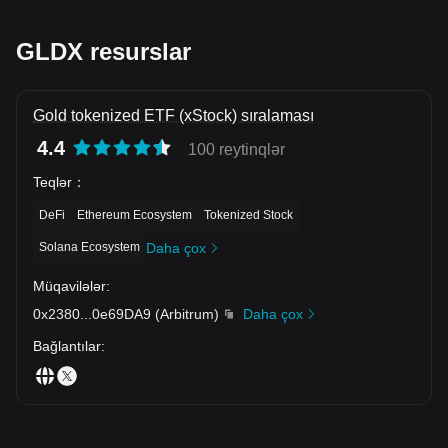
GLDX resurslar
Gold tokenized ETF (xStock) sıralaması
4.4
100 reytinqlər
Teqlər
：
DeFi
Ethereum Ecosystem
Tokenized Stock
Solana Ecosystem
Daha çox
Müqavilələr
:
0x2380
...
0e69DA9
(
Arbitrum
)
Daha çox
Bağlantılar
: