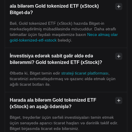
ala bilərəm Gold tokenized ETF (xStock)
Bitget-də?
Bəli, Gold tokenized ETF (xStock) hazırda Bitget-in
mərkəzləşdirilmiş mübadiləsində mövcuddur. Daha ətraflı
təlimatlar üçün faydalı məqaləmizə baxın
Necə almaq olar
gold-tokenized-etf-xstock
bələdçi.
İnvestisiya edərək sabit gəlir əldə edə
bilərəmmi? Gold tokenized ETF (xStock)?
Əlbəttə ki, Bitget təmin edir
strateji ticarət platforması
,
ticarətinizi avtomatlaşdırmaq və qazanc əldə etmək üçün
ağıllı ticarət botları ilə.
Harada ala bilərəm Gold tokenized ETF
(xStock) ən aşağı ödənişlə?
Bitget, treyderlər üçün sərfəli investisiyaları təmin etmək
üçün sənayedə aparıcı ticarət haqları və dərinlik təklif edir.
Bitget birjasında ticarət edə bilərsiniz.