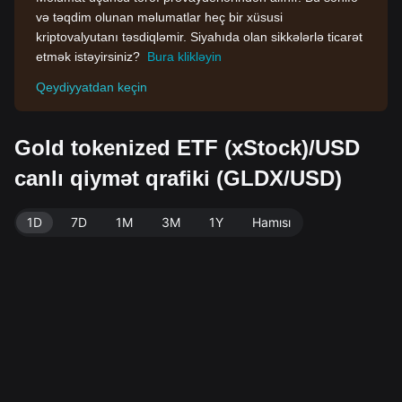
və təqdim olunan məlumatlar heç bir xüsusi
kriptovalyutanı təsdiqləmir. Siyahıda olan sikkələrlə ticarət
etmək istəyirsiniz?
Bura klikləyin
Qeydiyyatdan keçin
Gold tokenized ETF (xStock)/USD
canlı qiymət qrafiki (GLDX/USD)
1D
7D
1M
3M
1Y
Hamısı