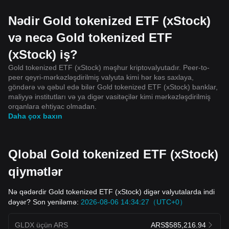
Nədir Gold tokenized ETF (xStock)
və necə Gold tokenized ETF
(xStock) iş?
Gold tokenized ETF (xStock) məşhur kriptovalyutadır. Peer-to-
peer qeyri-mərkəzləşdirilmiş valyuta kimi hər kəs saxlaya,
göndərə və qəbul edə bilər Gold tokenized ETF (xStock) banklar,
maliyyə institutları və ya digər vasitəçilər kimi mərkəzləşdirilmiş
orqanlara ehtiyac olmadan.
Daha çox baxın
Qlobal Gold tokenized ETF (xStock)
qiymətlər
Nə qədərdir Gold tokenized ETF (xStock) digər valyutalarda indi
dəyər? Son yeniləmə:
2026-08-06 14:34:27（UTC+0）
GLDX üçün ARS
ARS$585,216.94