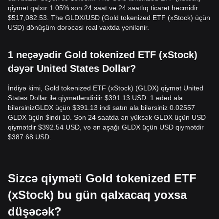
qiymət qalxır 1.05% son 24 saat və 24 saatlıq ticarət həcmidir
$517,082.53. The GLDX/USD (Gold tokenized ETF (xStock) üçün
USD) dönüşüm dərəcəsi real vaxtda yenilənir.
1 neçəyədir Gold tokenized ETF (xStock)
dəyər United States Dollar?
İndiyə kimi, Gold tokenized ETF (xStock) (GLDX) qiymət United
States Dollar ilə qiymətləndirilir $391.13 USD. 1 ədəd ala
bilərsinizGLDX üçün $391.13 indi satın ala bilərsiniz 0.02557
GLDX üçün $indi 10. Son 24 saatda ən yüksək GLDX üçün USD
qiymətdir $392.54 USD, və ən aşağı GLDX üçün USD qiymətdir
$387.68 USD.
Sizcə qiyməti Gold tokenized ETF
(xStock) bu gün qalxacaq yoxsa
düşəcək?