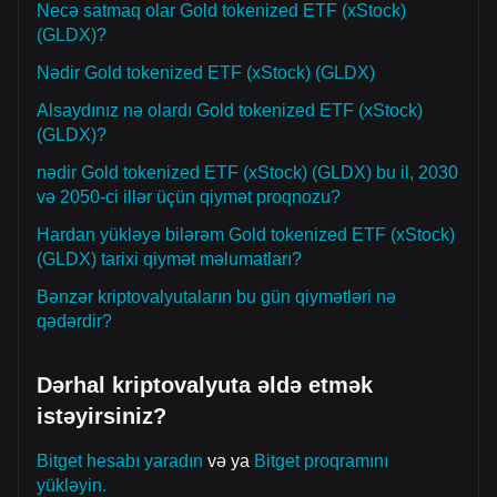
Necə satmaq olar Gold tokenized ETF (xStock)
(GLDX)?
Nədir Gold tokenized ETF (xStock) (GLDX)
Alsaydınız nə olardı Gold tokenized ETF (xStock)
(GLDX)?
nədir Gold tokenized ETF (xStock) (GLDX) bu il, 2030
və 2050-ci illər üçün qiymət proqnozu?
Hardan yükləyə bilərəm Gold tokenized ETF (xStock)
(GLDX) tarixi qiymət məlumatları?
Bənzər kriptovalyutaların bu gün qiymətləri nə
qədərdir?
Dərhal kriptovalyuta əldə etmək
istəyirsiniz?
Bitget hesabı yaradın
və ya
Bitget proqramını
yükləyin.