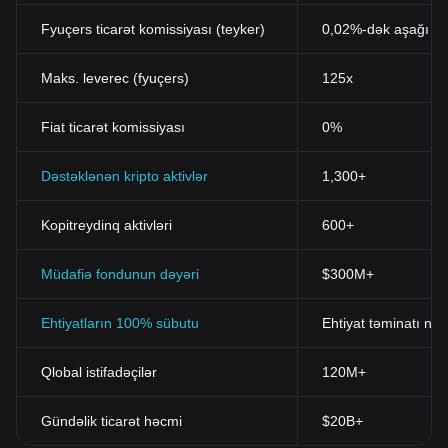
Fyuçers ticarət komissiyası (teyker)
0,02%-dək aşağı
Maks. leverec (fyuçers)
125x
Fiat ticarət komissiyası
0%
Dəstəklənən kripto aktivlər
1,300+
Kopitreydinq aktivləri
600+
Müdafiə fondunun dəyəri
$300M+
Ehtiyatların 100% sübutu
Ehtiyat təminatı nis
Qlobal istifadəçilər
120M+
Gündəlik ticarət həcmi
$20B+