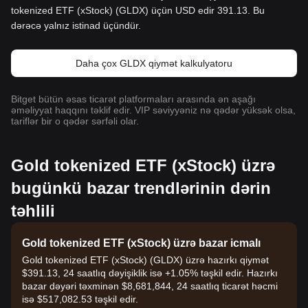
tokenized ETF (xStock) (GLDX) üçün USD edir 391.13. Bu
dərəcə yalnız istinad üçündür.
Daha çox GLDX qiymət kalkulyatoru
Bitget bütün əsas ticarət platformaları arasında ən aşağı
əməliyyat haqqını təklif edir. VIP səviyyəniz nə qədər yüksək olsa,
tariflər bir o qədər sərfəli olar.
Gold tokenized ETF (xStock) üzrə
bugünkü bazar trendlərinin dərin
təhlili
Gold tokenized ETF (xStock) üzrə bazar icmalı
Gold tokenized ETF (xStock) (GLDX) üzrə hazırkı qiymət
$391.13, 24 saatlıq dəyişiklik isə +1.05% təşkil edir. Hazırkı
bazar dəyəri təxminən $8,681,844, 24 saatlıq ticarət həcmi
isə $517,082.53 təşkil edir.