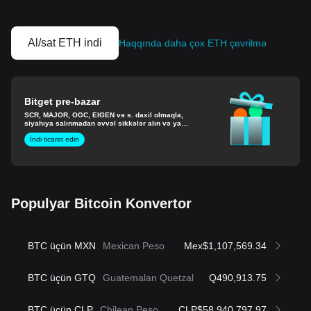
Al/sat ETH indi
Haqqında daha çox ETH çevrilmə
Bitget pre-bazar
SCR, MAJOR, OGC, EIGEN və s. daxil olmaqla,
siyahıya salınmadan əvvəl sikkələr alın və ya
satın.
İndi ticarət edin
Populyar Bitcoin Konvertor
BTC üçün MXN
Mexican Peso
Mex$1,107,569.34
BTC üçün GTQ
Guatemalan Quetzal
Q490,913.75
BTC üçün CLP
Chilean Peso
CLP$58,940,797.97