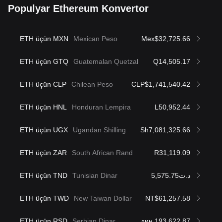
Populyar Ethereum Konvertor
ETH üçün MXN
Mexican Peso
Mex$32,725.66
ETH üçün GTQ
Guatemalan Quetzal
Q14,505.17
ETH üçün CLP
Chilean Peso
CLP$1,741,540.42
ETH üçün HNL
Honduran Lempira
L50,952.44
ETH üçün UGX
Ugandan Shilling
Sh7,081,325.66
ETH üçün ZAR
South African Rand
R31,119.09
ETH üçün TND
Tunisian Dinar
د.ت5,575.75
ETH üçün TWD
New Taiwan Dollar
NT$61,257.58
ETH üçün RSD
Serbian Dinar
дин.193,622.87