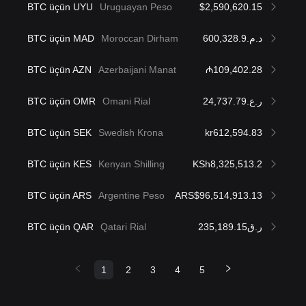
BTC üçün UYU
Uruguayan Peso
$2,590,620.15
BTC üçün MAD
Moroccan Dirham
د.م.600,328.9
BTC üçün AZN
Azerbaijani Manat
₼109,402.28
BTC üçün OMR
Omani Rial
ر.ع.24,737.79
BTC üçün SEK
Swedish Krona
kr612,594.83
BTC üçün KES
Kenyan Shilling
KSh8,325,513.2
BTC üçün ARS
Argentine Peso
ARS$96,514,913.13
BTC üçün QAR
Qatari Rial
ر.ق235,189.15
1
2
3
4
5