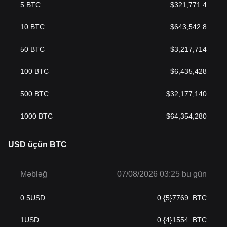
5
BTC
$
321,771.4
10
BTC
$
643,542.8
50
BTC
$
3,217,714
100
BTC
$
6,435,428
500
BTC
$
32,177,140
1000
BTC
$
64,354,280
USD üçün BTC
Məbləğ
07/08/2026 03:25 bu gün
0.5
USD
0.{5}7769
BTC
1
USD
0.{4}1554
BTC