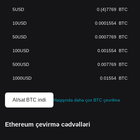
5
USD
0.{4}7769
BTC
10
USD
0.0001554
BTC
50
USD
0.0007769
BTC
100
USD
0.001554
BTC
500
USD
0.007769
BTC
1000
USD
0.01554
BTC
Al/sat BTC indi
Haqqında daha çox BTC çevrilmə
Ethereum çevirmə cədvəlləri