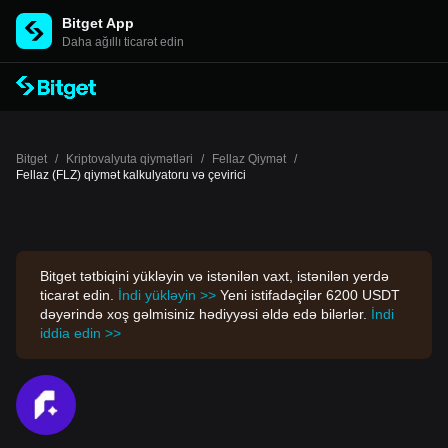
Bitget App
Daha ağıllı ticarət edin
Bitget
/
Kriptovalyuta qiymətləri
/
Fellaz Qiymət
/
Fellaz (FLZ) qiymət kalkulyatoru və çevirici
Bitget tətbiqini yükləyin və istənilən vaxt, istənilən yerdə
ticarət edin.
İndi yükləyin >>
Yeni istifadəçilər 6200 USDT
dəyərində xoş gəlmisiniz hədiyyəsi əldə edə bilərlər.
İndi
iddia edin >>