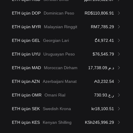
ETH üçün DOP
Dominican Peso
RD$110,806.91
ETH üçün MYR
Malaysian Ringgit
RM7,785.29
ETH üçün GEL
Georgian Lari
₾4,972.41
ETH üçün UYU
Uruguayan Peso
$76,545.79
ETH üçün MAD
Moroccan Dirham
د.م.17,738.09
ETH üçün AZN
Azerbaijani Manat
₼3,232.54
ETH üçün OMR
Omani Rial
ر.ع.730.93
ETH üçün SEK
Swedish Krona
kr18,100.51
ETH üçün KES
Kenyan Shilling
KSh245,996.29