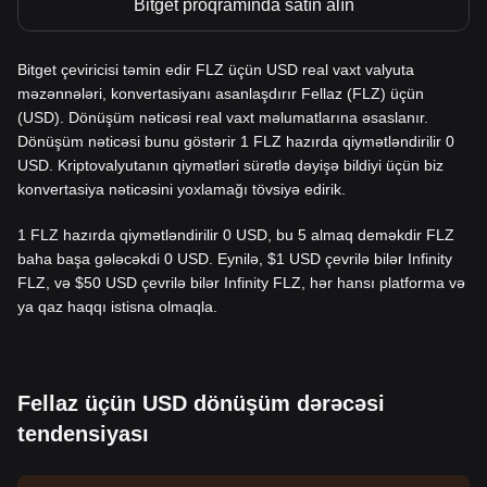
Bitget proqramında satın alın
Bitget çeviricisi təmin edir FLZ üçün USD real vaxt valyuta
məzənnələri, konvertasiyanı asanlaşdırır Fellaz (FLZ) üçün
(USD). Dönüşüm nəticəsi real vaxt məlumatlarına əsaslanır.
Dönüşüm nəticəsi bunu göstərir 1 FLZ hazırda qiymətləndirilir 0
USD. Kriptovalyutanın qiymətləri sürətlə dəyişə bildiyi üçün biz
konvertasiya nəticəsini yoxlamağı tövsiyə edirik.
1 FLZ hazırda qiymətləndirilir 0 USD, bu 5 almaq deməkdir FLZ
baha başa gələcəkdi 0 USD. Eynilə, $1 USD çevrilə bilər Infinity
FLZ, və $50 USD çevrilə bilər Infinity FLZ, hər hansı platforma və
ya qaz haqqı istisna olmaqla.
Fellaz üçün USD dönüşüm dərəcəsi
tendensiyası