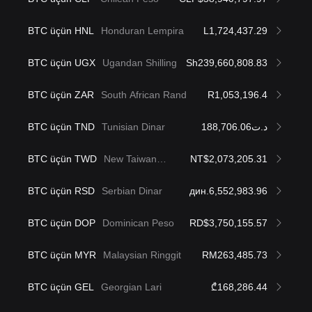
BTC üçün HNL
Honduran Lempira
L1,724,437.29
BTC üçün UGX
Ugandan Shilling
Sh239,660,808.83
BTC üçün ZAR
South African Rand
R1,053,196.4
BTC üçün TND
Tunisian Dinar
د.ت188,706.06
BTC üçün TWD
New Taiwan
NT$2,073,205.31
Dollar
BTC üçün RSD
Serbian Dinar
дин.6,552,983.96
BTC üçün DOP
Dominican Peso
RD$3,750,155.57
BTC üçün MYR
Malaysian Ringgit
RM263,485.73
BTC üçün GEL
Georgian Lari
₾168,286.44