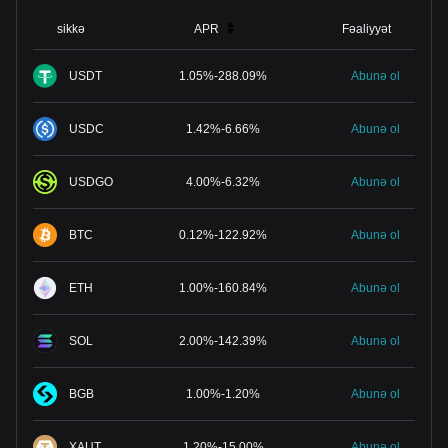
sikkə
APR
Fəaliyyət
USDT
1.05
%
-
288.09
%
Abunə ol
USDC
1.42
%
-
6.66
%
Abunə ol
USDGO
4.00
%
-
6.32
%
Abunə ol
BTC
0.12
%
-
122.92
%
Abunə ol
ETH
1.00
%
-
160.84
%
Abunə ol
SOL
2.00
%
-
142.39
%
Abunə ol
BGB
1.00
%
-
1.20
%
Abunə ol
XAUT
1.20
%
-
15.00
%
Abunə ol