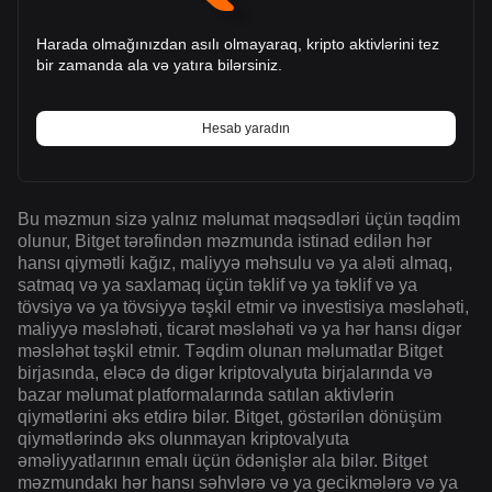
Harada olmağınızdan asılı olmayaraq, kripto aktivlərini tez
bir zamanda ala və yatıra bilərsiniz.
Hesab yaradın
Bu məzmun sizə yalnız məlumat məqsədləri üçün təqdim
olunur, Bitget tərəfindən məzmunda istinad edilən hər
hansı qiymətli kağız, maliyyə məhsulu və ya aləti almaq,
satmaq və ya saxlamaq üçün təklif və ya təklif və ya
tövsiyə və ya tövsiyyə təşkil etmir və investisiya məsləhəti,
maliyyə məsləhəti, ticarət məsləhəti və ya hər hansı digər
məsləhət təşkil etmir. Təqdim olunan məlumatlar Bitget
birjasında, eləcə də digər kriptovalyuta birjalarında və
bazar məlumat platformalarında satılan aktivlərin
qiymətlərini əks etdirə bilər. Bitget, göstərilən dönüşüm
qiymətlərində əks olunmayan kriptovalyuta
əməliyyatlarının emalı üçün ödənişlər ala bilər. Bitget
məzmundakı hər hansı səhvlərə və ya gecikmələrə və ya