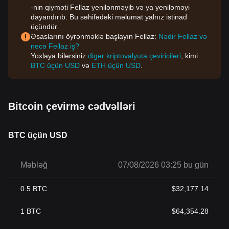
-nin qiyməti Fellaz yenilənməyib və ya yeniləməyi
dayandırıb. Bu səhifədəki məlumat yalnız istinad
üçündür.
Əsaslarını öyrənməklə başlayın Fellaz:
Nədir Fellaz və
necə Fellaz iş?
Yoxlaya bilərsiniz
digər kriptovalyuta çeviriciləri
, kimi
BTC üçün USD
və
ETH üçün USD
.
Bitcoin çevirmə cədvəlləri
BTC üçün USD
Məbləğ
07/08/2026 03:25 bu gün
0.5
BTC
$
32,177.14
1
BTC
$
64,354.28