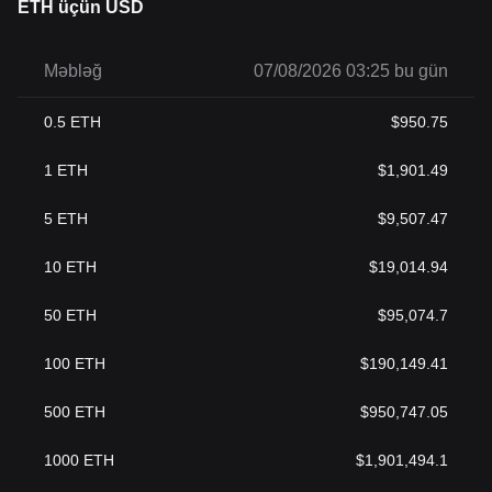
ETH üçün USD
Məbləğ
07/08/2026 03:25 bu gün
0.5
ETH
$
950.75
1
ETH
$
1,901.49
5
ETH
$
9,507.47
10
ETH
$
19,014.94
50
ETH
$
95,074.7
100
ETH
$
190,149.41
500
ETH
$
950,747.05
1000
ETH
$
1,901,494.1