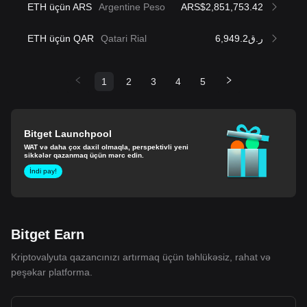
ETH üçün ARS
Argentine Peso
ARS$2,851,753.42
ETH üçün QAR
Qatari Rial
ر.ق6,949.2
1
2
3
4
5
Bitget Launchpool
WAT və daha çox daxil olmaqla, perspektivli yeni
sikkələr qazanmaq üçün mərc edin.
İndi pay!
Bitget Earn
Kriptovalyuta qazancınızı artırmaq üçün təhlükəsiz, rahat və
peşəkar platforma.