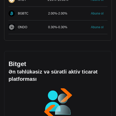
BGBTC
2.00
%
-
2.00
%
Abunə ol
ONDO
0.30
%
-
0.30
%
Abunə ol
Bitget
Ən təhlükəsiz və sürətli aktiv ticarət
platforması