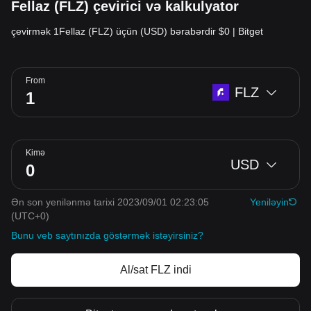
Fellaz (FLZ) çevirici və kalkulyator
çevirmək 1Fellaz (FLZ) üçün (USD) bərabərdir $0 | Bitget
From
FLZ
Kimə
USD
Ən son yenilənmə tarixi 2023/09/01 02:23:05
Yeniləyin
(UTC+0)
Bunu veb saytınızda göstərmək istəyirsiniz?
Al/sat FLZ indi