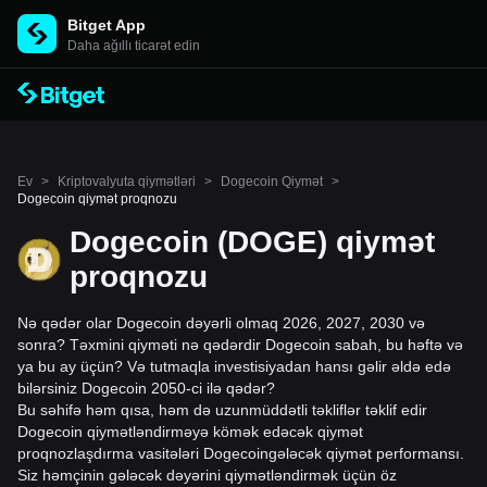
Bitget App
Daha ağıllı ticarət edin
Ev
>
Kriptovalyuta qiymətləri
>
Dogecoin Qiymət
>
Dogecoin qiymət proqnozu
Dogecoin (DOGE) qiymət
proqnozu
Nə qədər olar Dogecoin dəyərli olmaq 2026, 2027, 2030 və
sonra? Təxmini qiyməti nə qədərdir Dogecoin sabah, bu həftə və
ya bu ay üçün? Və tutmaqla investisiyadan hansı gəlir əldə edə
bilərsiniz Dogecoin 2050-ci ilə qədər?
Bu səhifə həm qısa, həm də uzunmüddətli təkliflər təklif edir
Dogecoin qiymətləndirməyə kömək edəcək qiymət
proqnozlaşdırma vasitələri Dogecoingələcək qiymət performansı.
Siz həmçinin gələcək dəyərini qiymətləndirmək üçün öz