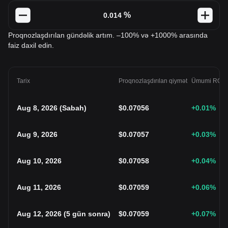
%
Proqnozlaşdırılan gündəlik artım. –100% və +1000% arasında
faiz daxil edin.
Tarix
Proqnozlaşdırılan qiymət
Ümumi ROI
Aug 8, 2026
(
Sabah
)
$
0.07056
+0.01
%
Aug 9, 2026
$
0.07057
+0.03
%
Aug 10, 2026
$
0.07058
+0.04
%
Aug 11, 2026
$
0.07059
+0.06
%
Aug 12, 2026
(
5 gün sonra
)
$
0.07059
+0.07
%