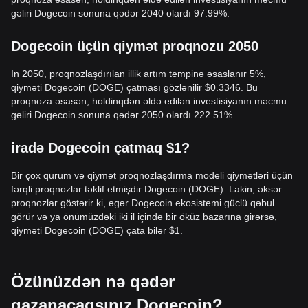
gəliri Dogecoin sonuna qədər 2040 olardı 97.99%.
Dogecoin üçün qiymət proqnozu 2050
In 2050, proqnozlaşdırılan illik artım tempinə əsaslanır 5%,
qiyməti Dogecoin (DOGE) çatması gözlənilir $0.3346. Bu
proqnoza əsasən, holdinqdən əldə edilən investisiyanın məcmu
gəliri Dogecoin sonuna qədər 2050 olardı 222.51%.
iradə Dogecoin çatmaq $1?
Bir çox qurum və qiymət proqnozlaşdırma modeli qiymətləri üçün
fərqli proqnozlar təklif etmişdir Dogecoin (DOGE). Lakin, əksər
proqnozlar göstərir ki, əgər Dogecoin ekosistemi güclü qəbul
görür və ya önümüzdəki iki il içində bir öküz bazarına girərsə,
qiyməti Dogecoin (DOGE) çata bilər $1.
Özünüzdən nə qədər
qazanacaqsınız Dogecoin?