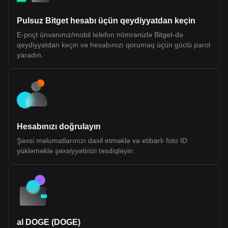
and capital While this design introduces a more integrated
approach to interoperability, its long-term effectiveness will
Pulsuz Bitget hesabı üçün qeydiyyatdan keçin
depend on developer adoption, performance under scale, and
the maturity of its tooling and infrastructure. Fluent (BLEND)
E-poçt ünvanınız/mobil telefon nömrənizlə Bitget-də
Tokenomics Fluent (BLEND) Token Allocation The BLEND token
qeydiyyatdan keçin və hesabınızı qorumaq üçün güclü parol
is the native utility token of the Fluent Network, a Layer 2 built on
Ethereum. It is designed to support network participation, staking,
yaradın.
and ecosystem coordination rather than representing ownership
or equity. According to official disclosures, BLEND does not grant
rights to profits, dividends, or governance over any legal entity. Its
value and utility are tied to usage within the Fluent ecosystem.
Token Details Token Ticker: BLEND Blockchain: Ethereum (Layer
2) Initial Total Supply: 1,000,000,000 BLEND Token Type: Utility
token (non-equity, non-revenue sharing) Public Sale Price: $0.10
per token Initial Sale Allocation: 10,000,000 tokens (1% of total
Hesabınızı doğrulayın
supply) Token Distribution Ecosystem Growth (40.0%): Largest
allocation, used for incentives, developer support, and network
Şəxsi məlumatlarınızı daxil etməklə və etibarlı foto ID
expansion. 25% unlocked at TGE, remainder vested over 36
yükləməklə şəxsiyyətinizi təsdiqləyin.
months Investors (22.5%): Allocated to early backers, subject to
1-year cliff and 24-month vesting Team (20.0%): Reserved for
contributors, also with 1-year cliff and 24-month vesting
Foundation (10.0%): Supports long-term development and
operations, partially unlocked at TGE with vesting schedule NFT
Sale (1.77%) and Echo Sale (2.5%): Allocations tied to prior
community sales with partial unlocks and vesting Public Sale
(1.0%): Fully unlocked at TGE (with restrictions for U.S.
participants) Airdrop (0.71%): Distributed to early community
al DOGE (DOGE)
members and users Market Making and Exchange Fees (~1.5%