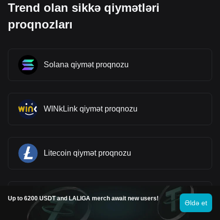
Trend olan sikkə qiymətləri
proqnozları
Solana qiymət proqnozu
WINkLink qiymət proqnozu
Litecoin qiymət proqnozu
Bitcoin qiymət proqnozu
Up to 6200 USDT and LALIGA merch await new users!
Əldə et