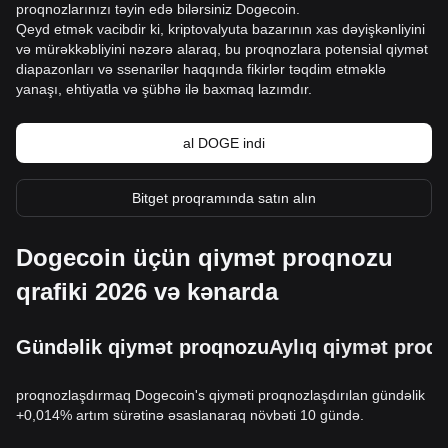
proqnozlarınızı təyin edə bilərsiniz Dogecoin.
Qeyd etmək vacibdir ki, kriptovalyuta bazarının xas dəyişkənliyini
və mürəkkəbliyini nəzərə alaraq, bu proqnozlara potensial qiymət
diapazonları və ssenarilər haqqında fikirlər təqdim etməklə
yanaşı, ehtiyatla və şübhə ilə baxmaq lazımdır.
al DOGE indi
Bitget proqramında satın alın
Dogecoin üçün qiymət proqnozu
qrafiki 2026 və kənarda
Gündəlik qiymət proqnozu
Aylıq qiymət proq
proqnozlaşdırmaq Dogecoin's qiyməti proqnozlaşdırılan gündəlik
+0,014% artım sürətinə əsaslanaraq növbəti 10 gündə.