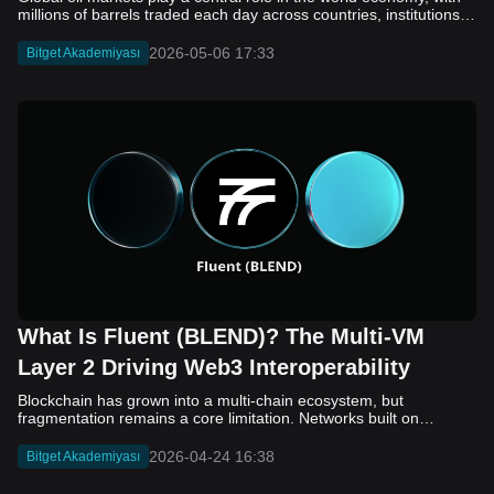
2026-05-06 17:33
Bitget Akademiyası
What Is Fluent (BLEND)? The Multi-VM
Layer 2 Driving Web3 Interoperability
Blockchain has grown into a multi-chain ecosystem, but
fragmentation remains a core limitation. Networks built on
different virtual machines, such as EVM, SVM, and WASM, still
struggle to communicate efficiently. While bridges and cross-
2026-04-24 16:38
Bitget Akademiyası
chain solutions have improved connectivity, they often introduce
added complexity, security concerns, and slower execution. As a