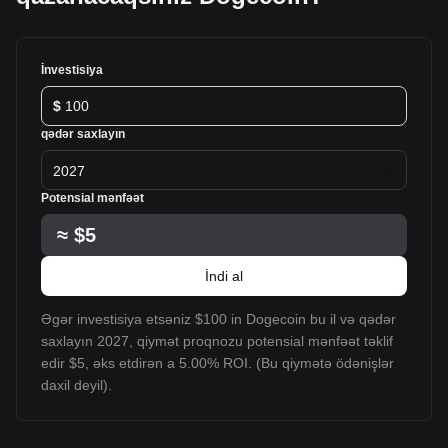
İnvestisiya
$
qədər saxlayın
2027
Potensial mənfəət
≈
$5
İndi al
Əgər investisiya etsəniz $100 in Dogecoin bu il və qədər
saxlayın 2027, qiymət proqnozu potensial mənfəət təklif
edir $5, əks etdirən a 5.00% ROI. (Bu qiymətə ödənişlər
daxil deyil).