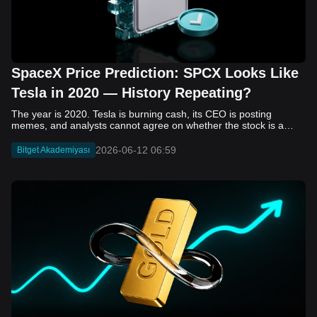
SpaceX Price Prediction: SPCX Looks Like
Tesla in 2020 — History Repeating?
The year is 2020. Tesla is burning cash, its CEO is posting memes, and analysts cannot agree on whether the stock is a generational opportunity or an elaborate joke. Now replace Tesla with SpaceX. Replace 2020 with 2026. The debate looks almost identical, and SPCX is set to hit the Nasdaq on June 12. The offering price is $135 per share. The implied valuation is $1.75 trillion. For anyone who watched Tesla run 700% that year, the pattern is hard to unsee. History does not repeat, but it rhymes often enough to pay attention. Before sizing into SPCX on day one, investors need to understand what actually drove Tesla's re-rating, whether SpaceX has the same ingredients, and where the comparison quietly falls apart. That is what this piece covers, with numbers. Five structural parallels that make SPCX feel like TSLA 2020. Five critical differences that could make trade painful. And the exact price levels and execution metrics will tell you whether this rocket clears the atmosphere or comes apart on ascent. Tesla in 2020 — The Flashback Every Investor Needs To understand the TSLA/SPCX parallel, you need to remember what Tesla actually looked like at the start of 2020. Not in hindsight. Through the eyes of a skeptic. Tesla, Inc. (TSLA) Price History Source: Yahoo Finance In January of that year, Tesla was trading at roughly $28 on a split-adjusted basis. The company had just barely posted its first full-year GAAP profit, capping nearly a decade of consecutive annual losses. Revenue was growing fast, but the valuation was already uncomfortable by any conventional measure. The price-to-earnings ratio peaked at 940x by Q4 2020, a number that triggered every value screen on the planet. The bear case was loud and well-reasoned. Tesla was a car company with car-company margins, going up against century-old manufacturers with far deeper pockets. The stock had already run hard. Every rational DCF model said it was overvalued. Then the narrative shifted. Not because of a single earnings beat or a product launch. The market collectively decided that Tesla was not a car company. It was a clean energy platform, a software business, a battery technology leader, and a self-driving AI play, all in one ticker. Once that frame took hold, traditional valuation metrics lost their grip as anchors. Retail investors piled in. Institutional funds that had stayed on the sidelines were forced to buy when Tesla was added to the SP 500 in December. The feedback loop closed hard and fast. By the end of 2020, the stock had risen 743% from its March lows, making it the largest company ever added to the index at the time of inclusion. The lesson is not that Tesla was cheap. It was not. The lesson is that Tesla's 2020 rally had almost nothing to do with fundamentals catching up to price. It was the market repricing the total addressable market and the probability of dominance. That distinction is the entire reason the SPCX conversation is worth having. The Parallel — Why SPCX Feels Like TSLA 2020 The similarities between SpaceX today and Tesla in 2020 are not superficial. They span five structural dimensions that matter to how markets re-rate a stock. The visionary founder effect: Tesla in 2020 was inseparable from Elon Musk. His vision, execution record, and ability to shape investor narratives were central to the thesis. SpaceX in 2026 is similar. Investors are not just buying a launch company; they are buying a vision of a multi-planetary future and a global communications network powered by Starlink. That founder premium is powerful, but it also creates key-person risk. Unprofitable on paper, but the underlying business is real: SpaceX’s headline GAAP losses may appear concerning, but adjusted EBITDA and Starlink’s profitability suggest the core business is already generating substantial economic value. Tesla investors who looked beyond reported losses before 2020 were ultimately rewarded. The question is whether SpaceX merits the same long-term patience. Dominant in a market that is just getting started: Tesla led the EV market just as adoption began accelerating. SpaceX occupies a similar position in the emerging space economy. Starlink has already achieved global scale, while Starship could dramatically lower launch costs if commercial operations mature, potentially reshaping the economics of the entire industry. A valuation that does not make sense on traditional metrics, and may not need to: SpaceX’s valuation appears extreme by conventional measures, much like Tesla’s did in 2020. Traditional valuation frameworks are not necessarily wrong, but when a company is creating a new category, they may fail to capture the scale of future opportunities. Retail conviction meets institutional hesitation: Tesla’s 2020 rally was fueled by strong retail demand and skepticism from many institutional investors. SpaceX could follow a similar path, with intense retail enthusiasm, cautious institutions, and potential future index inclusion creating demand that extends beyond near-term fundamentals. The Bull Case — If History Repeats If the Tesla 2020 parallel holds, what does the upside actually look like in numbers? Starlink's ceiling is much higher than $11.4 billion: Starlink still reaches only a fraction of its addressable market. With Starship enabling faster and cheaper satellite deployment, analysts project Starlink revenue could reach $30 to $50 billion annually by 2030. At a 40% operating margin, that implies $12 to $20 billion in operating profit from Starlink alone. Starship changes the economics of everything: If commercial Starship operations begin in the second half of 2026, the impact goes beyond lower launch costs. It could unlock new markets, accelerate satellite deployment, and reshape the economics of the entire launch industry. Even partial success would imply a much larger company than what traditional valuation models capture today. A Mars mission timeline becomes the narrative re-rating catalyst: Tesla’s re-rating happened when EV adoption moved from fringe to mainstream consensus. For SpaceX, the equivalent moment could come when a credible human Mars transit shifts from vision to scheduled mission. That would be less a financial event than a narrative event, and narrative events are what drive extreme re-ratings. The price target scenarios, modeled on Starlink growth and Starship commercialization, look like this: Scenario Implied Price by 2030 Basis Base Case $200 to $250 Starlink at $25B revenue, 35x EV/Revenue Bull Case $300 to $400 Starlink at $40B plus Starship commercial ops at scale Extreme Bull $500+ Full narrative re-rating plus index inclusion demand shock One more number worth sitting with: if SPCX mirrors Tesla’s exact 2020 to 2021 trajectory, a 700% move from the IPO price implies roughly $1,080 per share and a market cap above $14 trillion. That is not a price target. It is a thought experiment about maximum narrative compression when the market decides a company is no longer just a company, but a civilizational bet. The Bear Case — Where the Analogy Breaks Down The Tesla parallel is compelling, but incomplete. There are five places where the comparison breaks down, and ignoring them is how investors get hurt. SpaceX's biggest customer is the government: Tesla in 2020 was a consumer business with diversified demand from individual buyers. SpaceX is different. A meaningful share of revenue comes from NASA, the Department of Defense, and other government agencies. That makes SpaceX partly a defense and aerospace contractor, with budget, policy, and political risks Tesla never faced. You are buying the economics without the control: Public investors may participate in the upside, but Class A shares carry little meaningful voting power. Elon Musk retains strategic control. That may support the founder premium, but it also means shareholders have limited recourse if priorities shift, attention drifts, or decisions favor long-term missions over near-term profitability. Regulatory risk is structural, not episodic: Tesla faced regulatory scrutiny, but SpaceX depends on approvals for launches, environmental reviews, and commercial space operations. A major launch failure, extended FAA hold, or policy shift could delay Starship, slow Starlink deployment, and damage the growth narrative at the wrong time. The valuation math is genuinely difficult to defend: At a $1.75 trillion valuation, SpaceX is priced as if several major outcomes have already gone right: scaled Starship operations, massive Starlink growth, and a Mars-driven narrative premium. Reasonable base-case valuations sit far below the IPO price, meaning investors are effectively paying for the bull case upfront. The 2022 lesson exists and should not be dismissed: Tesla’s 2020 surge was followed by a brutal 2022 drawdown. The same retail conviction and founder premium that powered the rally became liabilities when sentiment turned. If SPCX follows the Tesla path, investors must account for both the euphoric upside and the volatility that may follow. The Tokenized Futures Signal — What Pre-Market Activity Is Telling Us Before SPCX officially trades on Nasdaq, there is already a market pricing it: the on-chain tokenized futures market on Bitget. Tokenized futures offer a live sentiment read: SPCXUSDT perpetual contracts have created real-time price discovery before the IPO. This matters because the participant base is retail-heavy, global, and conviction-driven, making it a useful signal traditional IPO indicators may miss. Positive funding suggests long-side enthusiasm: If funding rates remain persistently positive, traders are paying a premium to stay long. That points to strong retail conviction and limited short-side p
2026-06-12 06:59
Bitget Akademiyası