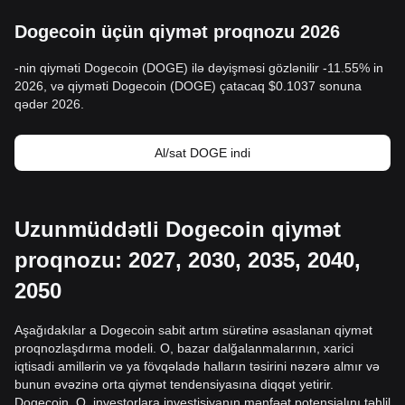
Dogecoin üçün qiymət proqnozu 2026
-nin qiyməti Dogecoin (DOGE) ilə dəyişməsi gözlənilir -11.55% in
2026, və qiyməti Dogecoin (DOGE) çatacaq $0.1037 sonuna
qədər 2026.
Al/sat DOGE indi
Uzunmüddətli Dogecoin qiymət
proqnozu: 2027, 2030, 2035, 2040,
2050
Aşağıdakılar a Dogecoin sabit artım sürətinə əsaslanan qiymət
proqnozlaşdırma modeli. O, bazar dalğalanmalarının, xarici
iqtisadi amillərin və ya fövqəladə halların təsirini nəzərə almır və
bunun əvəzinə orta qiymət tendensiyasına diqqət yetirir.
Dogecoin. O, investorlara investisiyanın mənfəət potensialını təhlil