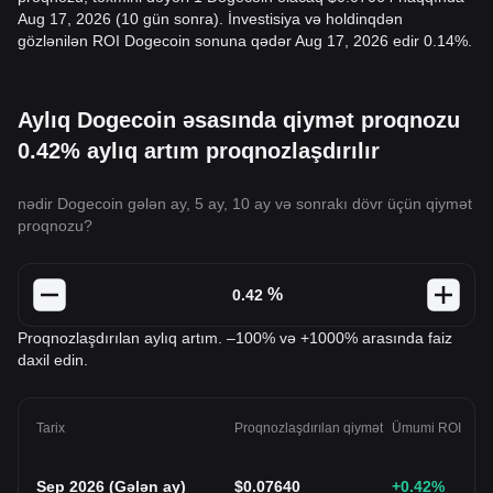
Aug 17, 2026 (10 gün sonra). İnvestisiya və holdinqdən
gözlənilən ROI Dogecoin sonuna qədər Aug 17, 2026 edir 0.14%.
Aylıq Dogecoin əsasında qiymət proqnozu
0.42% aylıq artım proqnozlaşdırılır
nədir Dogecoin gələn ay, 5 ay, 10 ay və sonrakı dövr üçün qiymət
proqnozu?
%
Proqnozlaşdırılan aylıq artım. –100% və +1000% arasında faiz
daxil edin.
Tarix
Proqnozlaşdırılan qiymət
Ümumi ROI
Sep 2026
(
Gələn ay
)
$
0.07640
+0.42
%