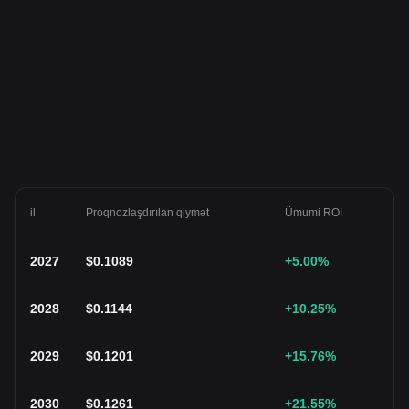
il
Proqnozlaşdırılan qiymət
Ümumi ROI
2027
$
0.1089
+5.00
%
2028
$
0.1144
+10.25
%
2029
$
0.1201
+15.76
%
2030
$
0.1261
+21.55
%