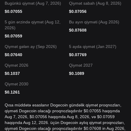
Bugünkü qiymət (Aug 7, 2026)
Qiymət sabah (Aug 8, 2026)
$
0.07055
$
0.07056
5 gün ərzində qiymət (Aug 12,
Bu ayın qiyməti (Aug 2026)
2026)
$
0.07608
$
0.07059
Qiymət gələn ay (Sep 2026)
5 ayda qiymət (Jan 2027)
$
0.07640
$
0.07769
Qiymət 2026
Qiymət 2027
$
0.1037
$
0.1089
Qiymət 2030
$
0.1261
Qısa müddətə əsaslanır Dogecoin gündəlik qiymət proqnozları,
qiyməti Dogecoin olacağı proqnozlaşdırılır $0.07055 haqqında
Aug 7, 2026, $0.07056 haqqında Aug 8, 2026, və $0.07059
haqqında Aug 12, 2026. üçün Dogecoin aylıq qiymət proqnozları,
qiyməti Dogecoin olacağı proqnozlaşdırılır $0.07608 in Aug 2026,