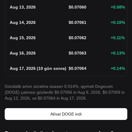
Aug 13, 2026
$
0.07060
+0.08
%
Aug 14, 2026
$
0.07061
+0.10
%
Aug 15, 2026
$
0.07062
+0.11
%
Aug 16, 2026
$
0.07063
+0.13
%
Aug 17, 2026
(
10 gün sonra
)
$
0.07064
+0.14
%
Gündəlik artım sürətinə əsasən 0.014%, qiyməti Dogecoin
(DOGE) çatması gözlənilir $0.07056 in Aug 8, 2026, $0.07059 in
Aug 12, 2026, və $0.07064 in Aug 17, 2026.
Al/sat DOGE indi