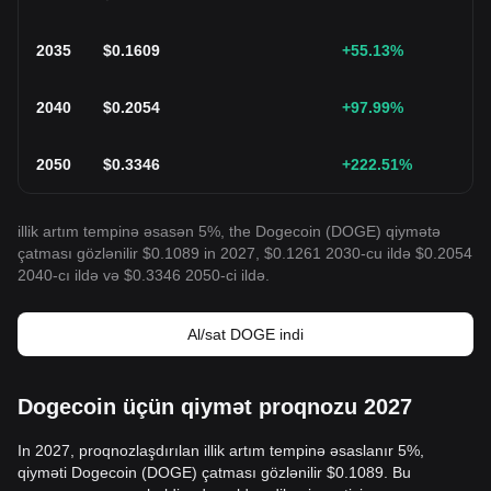
2035
$
0.1609
+55.13
%
2040
$
0.2054
+97.99
%
2050
$
0.3346
+222.51
%
illik artım tempinə əsasən 5%, the Dogecoin (DOGE) qiymətə
çatması gözlənilir $0.1089 in 2027, $0.1261 2030-cu ildə $0.2054
2040-cı ildə və $0.3346 2050-ci ildə.
Al/sat DOGE indi
Dogecoin üçün qiymət proqnozu 2027
In 2027, proqnozlaşdırılan illik artım tempinə əsaslanır 5%,
qiyməti Dogecoin (DOGE) çatması gözlənilir $0.1089. Bu