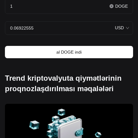
DOGE
USD
al DOGE indi
Trend kriptovalyuta qiymətlərinin
proqnozlaşdırılması məqalələri