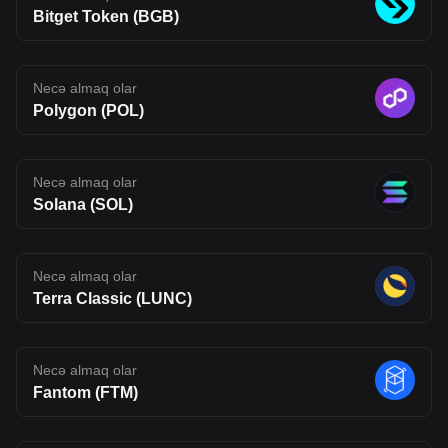
uncertainty typical of emerging blockchain networks. Disclaimer:
Bitget Token (BGB)
The opinions expressed in this article are for informational
purposes only. This article does not constitute an endorsement of
any of the products and services discussed or investment,
financial, or trading advice. Qualified professionals should be
Necə almaq olar
consulted prior to making financial decisions.
Polygon (POL)
Necə almaq olar
Solana (SOL)
Necə almaq olar
Terra Classic (LUNC)
Necə almaq olar
Fantom (FTM)