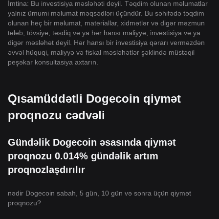
İmtina: Bu investisiya məsləhəti deyil. Təqdim olunan məlumatlar
yalnız ümumi məlumat məqsədləri üçündür. Bu səhifədə təqdim
olunan heç bir məlumat, materiallar, xidmətlər və digər məzmun
tələb, tövsiyə, təsdiq və ya hər hansı maliyyə, investisiya və ya
digər məsləhət deyil. Hər hansı bir investisiya qərarı verməzdən
əvvəl hüquqi, maliyyə və fiskal məsləhətlər şəklində müstəqil
peşəkar konsultasiya axtarın.
Qısamüddətli Dogecoin qiymət
proqnozu cədvəli
Gündəlik Dogecoin əsasında qiymət
proqnozu 0.014% gündəlik artım
proqnozlaşdırılır
nədir Dogecoin sabah, 5 gün, 10 gün və sonra üçün qiymət
proqnozu?