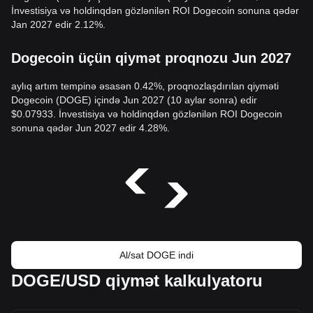
İnvestisiya və holdinqdən gözlənilən ROI Dogecoin sonuna qədər
Jan 2027 edir 2.12%.
Dogecoin üçün qiymət proqnozu Jun 2027
aylıq artım tempinə əsasən 0.42%, proqnozlaşdırılan qiyməti
Dogecoin (DOGE) içində Jun 2027 (10 aylar sonra) edir
$0.07933. İnvestisiya və holdinqdən gözlənilən ROI Dogecoin
sonuna qədər Jun 2027 edir 4.28%.
Al/sat DOGE indi
DOGE/USD qiymət kalkulyatoru