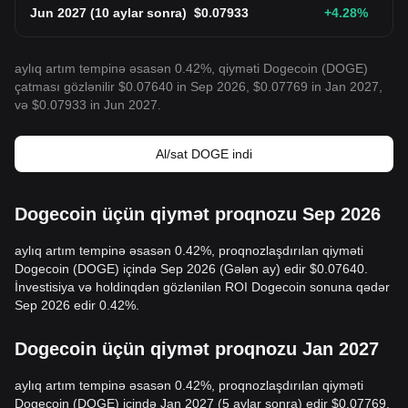
Jun 2027
(
10 aylar sonra
)
$
0.07933
+4.28
%
aylıq artım tempinə əsasən 0.42%, qiyməti Dogecoin (DOGE)
çatması gözlənilir $0.07640 in Sep 2026, $0.07769 in Jan 2027,
və $0.07933 in Jun 2027.
Al/sat DOGE indi
Dogecoin üçün qiymət proqnozu Sep 2026
aylıq artım tempinə əsasən 0.42%, proqnozlaşdırılan qiyməti
Dogecoin (DOGE) içində Sep 2026 (Gələn ay) edir $0.07640.
İnvestisiya və holdinqdən gözlənilən ROI Dogecoin sonuna qədər
Sep 2026 edir 0.42%.
Dogecoin üçün qiymət proqnozu Jan 2027
aylıq artım tempinə əsasən 0.42%, proqnozlaşdırılan qiyməti
Dogecoin (DOGE) içində Jan 2027 (5 aylar sonra) edir $0.07769.