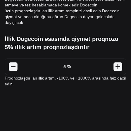
etməyə və tez hesablamağa kömək edir Dogecoin.
üçün proqnozlaşdırılan illik artım tempinizi daxil edin Dogecoin
qiymət və necə olduğunu görün Dogecoin dəyəri gələcəkdə
dəyişəcək.
İllik Dogecoin əsasında qiymət proqnozu
5% illik artım proqnozlaşdırılır
%
Proqnozlaşdırılan illik artım. -100% və +1000% arasında faiz daxil
edin.