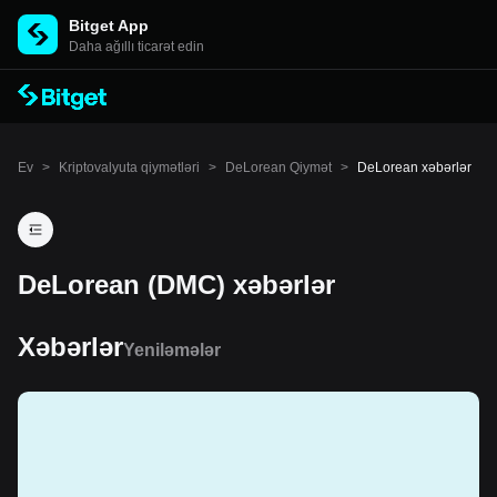
Bitget App
Daha ağıllı ticarət edin
Ev
>
Kriptovalyuta qiymətləri
>
DeLorean Qiymət
>
DeLorean xəbərlər
DeLorean (DMC) xəbərlər
Xəbərlər
Yeniləmələr