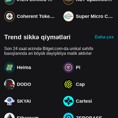
Coherent Tokenized bStocks
Super Micro Computer Tokenized bStocks
Trend sikkə qiymətləri
Daha çox
Son 24 saat ərzində Bitget.com-da unikal səhifə
baxışlarında ən böyük dəyişikliyə malik aktivlər
Heima
Pi
DODO
Cap
SKYAI
Cartesi
Ethereum
ZEROBASE