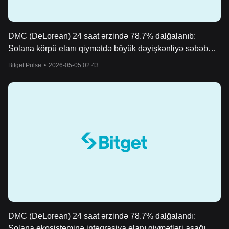
DMC (DeLorean) 24 saat ərzində 78.7% dalğalanıb:
Solana körpü elanı qiymətdə böyük dəyişkənliyə səbəb
oldu
Bitget Pulse
•
2026-05-05 02:43
DMC (DeLorean) 24 saat ərzində 78.7% dalğalandı:
Solana ekosisteminə inteqrasiya elanı qiymətləri aşağı