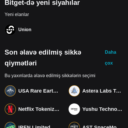
Bitget-də yeni siyahılar
Yeni elanlar
Union
Son əlavə edilmiş sikkə
Daha
qiymətləri
çox
Bu yaxınlarda əlavə edilmiş sikkələrin seçimi
USA Rare Earth Tokenized bStocks
Astera Labs Tokenized bStocks
Netflix Tokenized bStocks
Yushu Technology Co (Derivatives)
IREN Limited Tokenized bStocks
AST SpaceMobile Tokenized bStocks