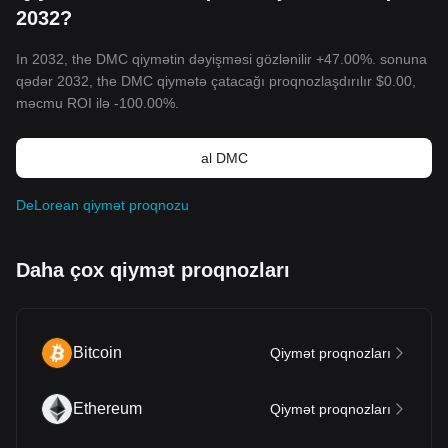
2032?
In 2032, the DMC qiymətin dəyişməsi gözlənilir +47.00%. sonuna
qədər 2032, the DMC qiymətə çatacağı proqnozlaşdırılır
$0.00
,
məcmu ROI ilə -100.00%.
al DMC
DeLorean qiymət proqnozu
Daha çox qiymət proqnozları
Bitcoin
Qiymət proqnozları
Ethereum
Qiymət proqnozları