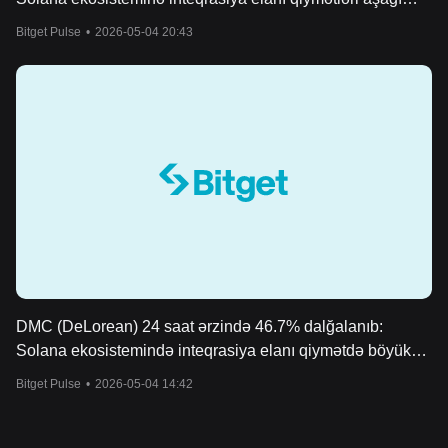
nöqtədən sürətlə artırdı və sonradan bir qədər geri çəkildi
Bitget Pulse
•
2026-05-04 20:43
DMC (DeLorean) 24 saat ərzində 46.7% dalğalanıb:
Solana ekosistemində inteqrasiya elanı qiymətdə böyük
dəyişikliklərə səbəb olub
Bitget Pulse
•
2026-05-04 14:42