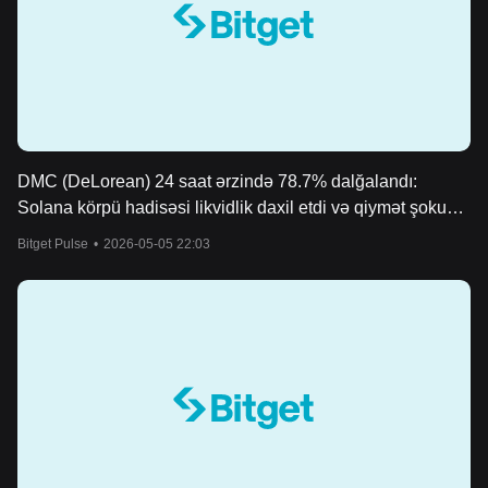
DMC (DeLorean) 24 saat ərzində 78.7% dalğalandı:
Solana körpü hadisəsi likvidlik daxil etdi və qiymət şokuna
səbəb oldu
Bitget Pulse
•
2026-05-05 22:03