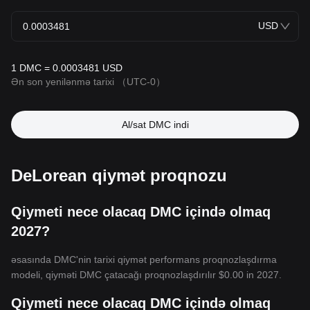
USD
1 DMC = 0.0003481 USD
Ən son yenilənmə tarixi
（UTC-0）
Al/sat DMC indi
DeLorean qiymət proqnozu
Qiymeti nece olacaq DMC içində olmaq
2027?
əsasında DMC'nin tarixi qiymət performans proqnozlaşdırma
modeli, qiyməti DMC çatacağı proqnozlaşdırılır
$0.00
in 2027.
Qiymeti nece olacaq DMC içində olmaq