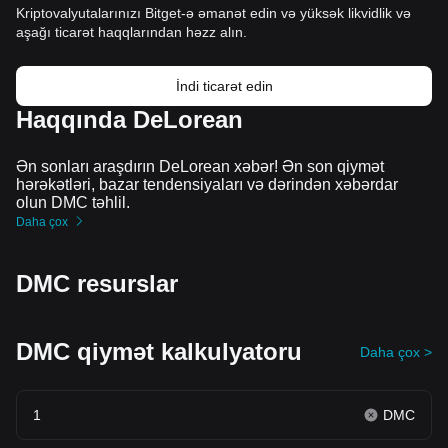
Kriptovalyutalarınızı Bitget-ə əmanət edin və yüksək likvidlik və
aşağı ticarət haqqlarından həzz alın.
İndi ticarət edin
Haqqında DeLorean
Ən sonları araşdırın DeLorean xəbər! Ən son qiymət
hərəkətləri, bazar tendensiyaları və dərindən xəbərdar
olun DMC təhlil.
Daha çox
DMC resurslar
DMC qiymət kalkulyatoru
Daha çox >
DMC