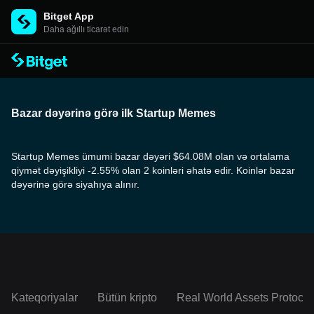
Bitget App
Daha ağıllı ticarət edin
Bazar dəyərinə görə ilk Startup Memes
Startup Memes ümumi bazar dəyəri $64.08M olan və ortalama
qiymət dəyişikliyi -2.55% olan 2 koinləri əhatə edir. Koinlər bazar
dəyərinə görə siyahıya alınır.
Kateqoriyalar
Bütün kripto
Real World Assets Protocol