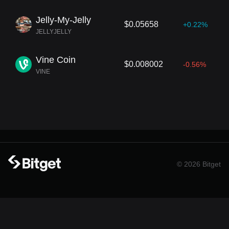
Jelly-My-Jelly
$0.05658
+0.22%
JELLYJELLY
Vine Coin
$0.008002
-0.56%
VINE
© 2026 Bitget