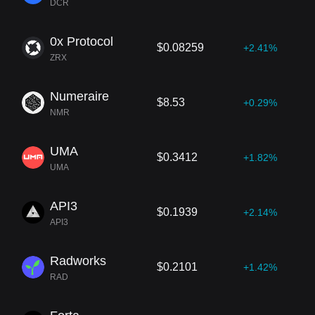
DCR
0x Protocol
$0.08259
+2.41%
ZRX
Numeraire
$8.53
+0.29%
NMR
UMA
$0.3412
+1.82%
UMA
API3
$0.1939
+2.14%
API3
Radworks
$0.2101
+1.42%
RAD