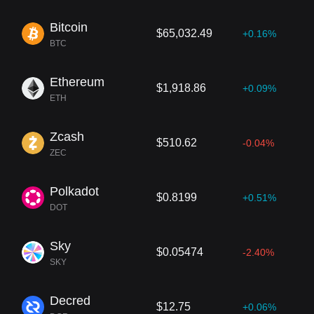
Bitcoin
$65,032.49
+0.16%
BTC
Ethereum
$1,918.86
+0.09%
ETH
Zcash
$510.62
-0.04%
ZEC
Polkadot
$0.8199
+0.51%
DOT
Sky
$0.05474
-2.40%
SKY
Decred
$12.75
+0.06%