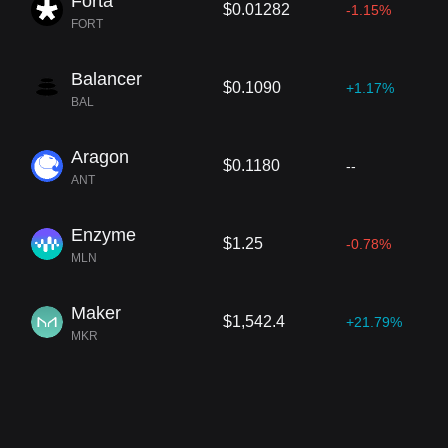
Forta
$0.01282
-1.15%
FORT
Balancer
$0.1090
+1.17%
BAL
Aragon
$0.1180
--
ANT
Enzyme
$1.25
-0.78%
MLN
Maker
$1,542.4
+21.79%
MKR