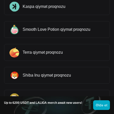
Kaspa qiymət proqnozu
Smooth Love Potion qiymət proqnozu
Terra qiymət proqnozu
Shiba Inu qiymət proqnozu
Dogecoin qiymət proqnozu
Up to 6200 USDT and LALIGA merch await new users!
Əldə et