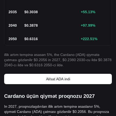
2035
$
0.3038
+55.13
%
2040
$
0.3878
+97.99
%
2050
$
0.6316
+222.51
%
illik artım tempinə əsasən 5%, the Cardano (ADA) qiymətə
çatması gözlənilir $0.2056 in 2027, $0.2380 2030-cu ildə $0.3878
2040-cı ildə və $0.6316 2050-ci ildə.
Al/sat ADA indi
Cardano üçün qiymət proqnozu 2027
In 2027, proqnozlaşdırılan illik artım tempinə əsaslanır 5%,
qiyməti Cardano (ADA) çatması gözlənilir $0.2056. Bu proqnoza