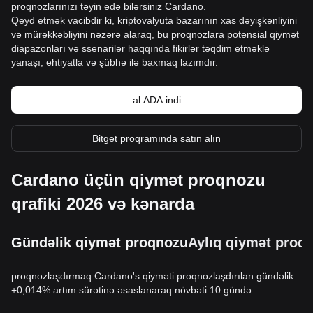
proqnozlarınızı təyin edə bilərsiniz Cardano.
Qeyd etmək vacibdir ki, kriptovalyuta bazarının xas dəyişkənliyini
və mürəkkəbliyini nəzərə alaraq, bu proqnozlara potensial qiymət
diapazonları və ssenarilər haqqında fikirlər təqdim etməklə
yanaşı, ehtiyatla və şübhə ilə baxmaq lazımdır.
al ADA indi
Bitget proqramında satın alın
Cardano üçün qiymət proqnozu
qrafiki 2026 və kənarda
Gündəlik qiymət proqnozu
Aylıq qiymət proq
proqnozlaşdırmaq Cardano's qiyməti proqnozlaşdırılan gündəlik
+0,014% artım sürətinə əsaslanaraq növbəti 10 gündə.