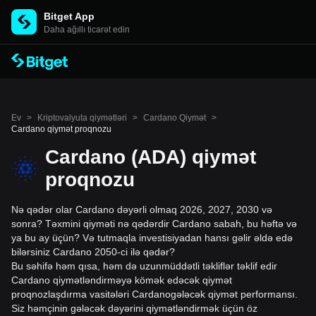
Bitget App
Daha ağıllı ticarət edin
Ev
>
Kriptovalyuta qiymətləri
>
Cardano Qiymət
>
Cardano qiymət proqnozu
Cardano (ADA) qiymət
proqnozu
Nə qədər olar Cardano dəyərli olmaq 2026, 2027, 2030 və
sonra? Təxmini qiyməti nə qədərdir Cardano sabah, bu həftə və
ya bu ay üçün? Və tutmaqla investisiyadan hansı gəlir əldə edə
bilərsiniz Cardano 2050-ci ilə qədər?
Bu səhifə həm qısa, həm də uzunmüddətli təkliflər təklif edir
Cardano qiymətləndirməyə kömək edəcək qiymət
proqnozlaşdırma vasitələri Cardanogələcək qiymət performansı.
Siz həmçinin gələcək dəyərini qiymətləndirmək üçün öz