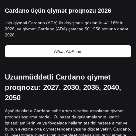
Cardano üçün qiymət proqnozu 2026
-nin qiyməti Cardano (ADA) ilə dəyişməsi gözlənilir -41.16% in
2026, və qiyməti Cardano (ADA) çatacaq $0.1958 sonuna qədər
2026.
Al/sat ADA indi
Uzunmüddətli Cardano qiymət
proqnozu: 2027, 2030, 2035, 2040,
2050
Aşağıdakılar a Cardano sabit artım sürətinə əsaslanan qiymət
proqnozlaşdırma modeli. O, bazar dalğalanmalarının, xarici
iqtisadi amillərin və ya fövqəladə halların təsirini nəzərə almır və
bunun əvəzinə orta qiymət tendensiyasına diqqət yetirir. Cardano.
O, investorlara investisiyanın mənfəət potensialını təhlil etməyə