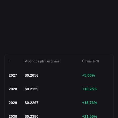
il
Proqnozlaşdırılan qiymət
Ümumi ROI
2027
$
0.2056
+5.00
%
2028
$
0.2159
+10.25
%
2029
$
0.2267
+15.76
%
2030
$
0.2380
+21.55
%