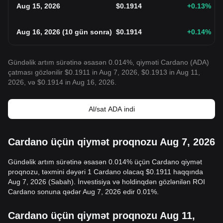
Aug 15, 2026
$
0.1914
+0.13
%
Aug 16, 2026
(
10 gün sonra
)
$
0.1914
+0.14
%
Gündəlik artım sürətinə əsasən 0.014%, qiyməti Cardano (ADA)
çatması gözlənilir $0.1911 in Aug 7, 2026, $0.1913 in Aug 11,
2026, və $0.1914 in Aug 16, 2026.
Al/sat ADA indi
Cardano üçün qiymət proqnozu Aug 7, 2026
Gündəlik artım sürətinə əsasən 0.014% üçün Cardano qiymət
proqnozu, təxmini dəyəri 1 Cardano olacaq $0.1911 haqqında
Aug 7, 2026 (Sabah). İnvestisiya və holdinqdən gözlənilən ROI
Cardano sonuna qədər Aug 7, 2026 edir 0.01%.
Cardano üçün qiymət proqnozu Aug 11,