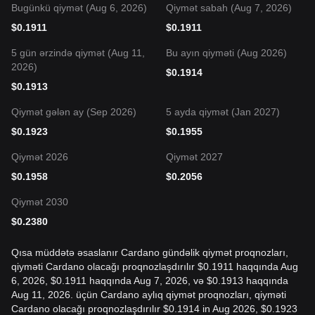
Bugünkü qiymət (Aug 6, 2026)
Qiymət sabah (Aug 7, 2026)
$
0.1911
$
0.1911
5 gün ərzində qiymət (Aug 11,
Bu ayın qiyməti (Aug 2026)
2026)
$
0.1914
$
0.1913
Qiymət gələn ay (Sep 2026)
5 ayda qiymət (Jan 2027)
$
0.1923
$
0.1955
Qiymət 2026
Qiymət 2027
$
0.1958
$
0.2056
Qiymət 2030
$
0.2380
Qısa müddətə əsaslanır Cardano gündəlik qiymət proqnozları,
qiyməti Cardano olacağı proqnozlaşdırılır $0.1911 haqqında Aug
6, 2026, $0.1911 haqqında Aug 7, 2026, və $0.1913 haqqında
Aug 11, 2026. üçün Cardano aylıq qiymət proqnozları, qiyməti
Cardano olacağı proqnozlaşdırılır $0.1914 in Aug 2026, $0.1923