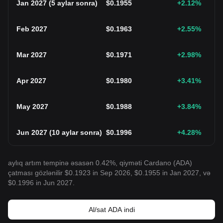
Jan 2027
(
5 aylar sonra
)
$
0.1955
+2.12
%
Feb 2027
$
0.1963
+2.55
%
Mar 2027
$
0.1971
+2.98
%
Apr 2027
$
0.1980
+3.41
%
May 2027
$
0.1988
+3.84
%
Jun 2027
(
10 aylar sonra
)
$
0.1996
+4.28
%
aylıq artım tempinə əsasən 0.42%, qiyməti Cardano (ADA)
çatması gözlənilir $0.1923 in Sep 2026, $0.1955 in Jan 2027, və
$0.1996 in Jun 2027.
Al/sat ADA indi