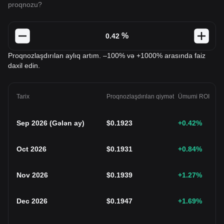
proqnozu?
%
Proqnozlaşdırılan aylıq artım. –100% və +1000% arasında faiz
daxil edin.
Tarix
Proqnozlaşdırılan qiymət
Ümumi ROI
Sep 2026
(
Gələn ay
)
$
0.1923
+0.42
%
Oct 2026
$
0.1931
+0.84
%
Nov 2026
$
0.1939
+1.27
%
Dec 2026
$
0.1947
+1.69
%