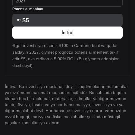
2027
Potensial mənfəət
≈
$5
İndi al
Əgər investisiya etsəniz $100 in Cardano bu il və qədər
saxlayın 2027, qiymət proqnozu potensial mənfəət təklif
edir $5, əks etdirən a 5.00% ROI. (Bu qiymətə ödənişlər
daxil deyil).
İmtina: Bu investisiya məsləhəti deyil. Təqdim olunan məlumatlar
yalnız ümumi məlumat məqsədləri üçündür. Bu səhifədə təqdim
olunan heç bir məlumat, materiallar, xidmətlər və digər məzmun
tələb, tövsiyə, təsdiq və ya hər hansı maliyyə, investisiya və ya
digər məsləhət deyil. Hər hansı bir investisiya qərarı verməzdən
əvvəl hüquqi, maliyyə və fiskal məsləhətlər şəklində müstəqil
peşəkar konsultasiya axtarın.