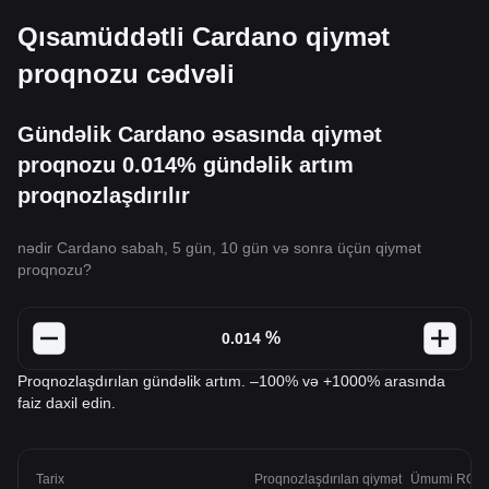
Qısamüddətli Cardano qiymət
proqnozu cədvəli
Gündəlik Cardano əsasında qiymət
proqnozu 0.014% gündəlik artım
proqnozlaşdırılır
nədir Cardano sabah, 5 gün, 10 gün və sonra üçün qiymət
proqnozu?
%
Proqnozlaşdırılan gündəlik artım. –100% və +1000% arasında
faiz daxil edin.
Tarix
Proqnozlaşdırılan qiymət
Ümumi ROI