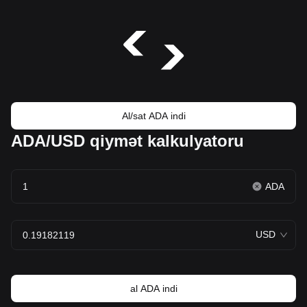
Al/sat ADA indi
ADA/USD qiymət kalkulyatoru
ADA
USD
al ADA indi