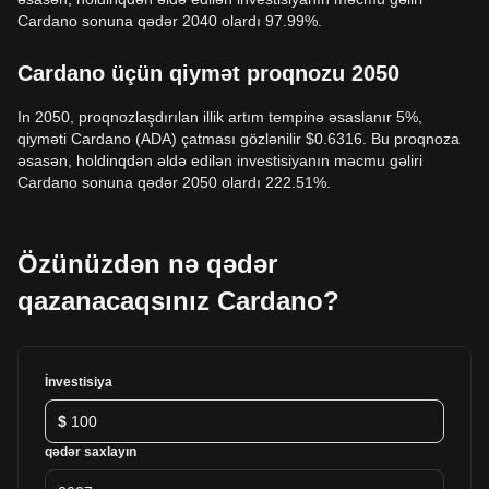
Cardano sonuna qədər 2040 olardı 97.99%.
Cardano üçün qiymət proqnozu 2050
In 2050, proqnozlaşdırılan illik artım tempinə əsaslanır 5%,
qiyməti Cardano (ADA) çatması gözlənilir $0.6316. Bu proqnoza
əsasən, holdinqdən əldə edilən investisiyanın məcmu gəliri
Cardano sonuna qədər 2050 olardı 222.51%.
Özünüzdən nə qədər
qazanacaqsınız Cardano?
İnvestisiya
$
qədər saxlayın