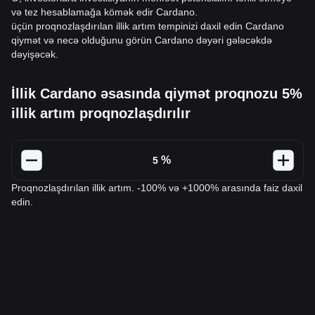
və tez hesablamağa kömək edir Cardano.
üçün proqnozlaşdırılan illik artım tempinizi daxil edin Cardano
qiymət və necə olduğunu görün Cardano dəyəri gələcəkdə
dəyişəcək.
İllik Cardano əsasında qiymət proqnozu 5%
illik artım proqnozlaşdırılır
%
Proqnozlaşdırılan illik artım. -100% və +1000% arasında faiz daxil
edin.