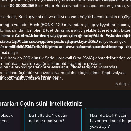
analizi göstərir ki, Bonk (BONK) üçün əsas bazar dəstək səviyyəsi hazır
si isə
$0.000002569
-dir. Əgər Bonk qiyməti bu diapazondan çıxarsa, y
sindədir; Bonk qiymətinin volatilliyi əsasən böyük həcmli kəskin düşüş
lamağın vaxtıdır. Bonk (BONK) 120 milyondan çox qeydiyyatdan keçmiş
ormalarından biri olan Bitget Birjasında aktiv şəkildə ticarət edilir. Bitge
icarət təklif edir, bu komissiyalar meykerlər üçün 0%-ə, teykerlər üçü
pulsunun
Güclü Altsatılmış
vəziyyətdə olduğunu göstərir. Bu isə texniki
ürür, eyni zamanda güclü satış təzyiqini də əks etdirir.
lmaqla 1300-dən çox kriptovalyutanı dəstəkləyir, $300 milyondan çox
arət təmin edir. Bitget BONK ticarət həcminə görə davamlı olaraq top birj
fə meyllidir; MACD xətti siqnal xəttinin və sıfır oxunun altındadır və
sdiqləyir.
lük, həm də 200 günlük Sadə Hərəkətli Orta (SMA) göstəricilərindən xe
din möhkəm şəkildə aşağı istiqamətdə qaldığını göstərir.
larına və texniki göstəricilərə əsaslanır, Bitget tədqiqat komandası
nız istinad üçündür və investisiya məsləhəti təşkil etmir. Kriptovalyuta
kı amillərin təsiri ilə formalaşır:
z risk dözümlülüyünüzə əsasən verin.
 birjasının sentyabr ayında BONK üçün ticarət dəstəyini dayandıracağ
5 dəq. ə
alğası yaradıb.
DAO xəzinəsinə əvvəl $20 milyon məbləğində idarəetmə hücumu ilə b
sir göstərməyə davam edir.
rarları üçün süni intellektiniz
coin kimi BONK-un qiyməti Solana ekosistemindəki ümumi durum və
mi vəziyyətinə yüksək dərəcədə həssas olaraq qalır.
gələcək
Bu həftə BONK üçün
Hazırda BONK üçün
r edə
nələri izləməliyəm?
bazar sentimenti buğa
ən, istinad ticarət strategiyaları aşağıdakılardır:
yoxsa ayı?