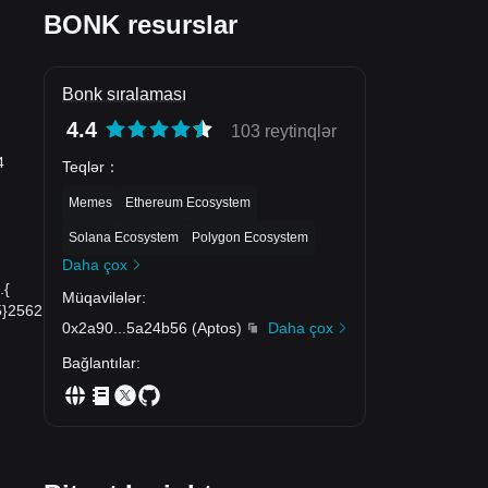
BONK resurslar
Bonk sıralaması
4.4
103 reytinqlər
4
Teqlər
：
Memes
Ethereum Ecosystem
Solana Ecosystem
Polygon Ecosystem
Daha çox
{​
Müqavilələr
:
5}2562
0x2a90
...
5a24b56
(
Aptos
)
Daha çox
Bağlantılar
: