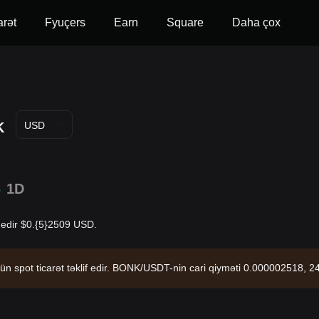
arət
Fyuçers
Earn
Square
Daha çox
K
USD
%
1D
r edir $0.{5}2509 USD.
n spot ticarət təklif edir. BONK/USDT-nin cari qiyməti 0.000002518, 24 
3, dövriyyədəki təklifi isə 87.99T BONK-dir. Məlumat mənbəyi: Bitget B