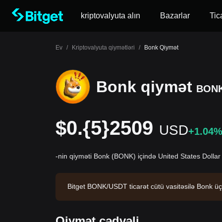
kriptovalyuta alın
Bazarlar
Tic
Ev
/
Kriptovalyuta qiymətləri
/
Bonk Qiymət
Bonk qiymət
BON
$0.{5}2509
USD
+1.04
-nin qiyməti Bonk (BONK) içində United States Dolla
Bitget BONK/USDT ticarət cütü vasitəsilə Bonk üçü
nk aktivinin bazar kapitallaşması $220,753,276.6
Qiymət cədvəli