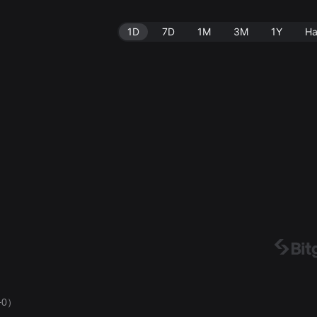
1D
7D
1M
3M
1Y
Ha
+0）