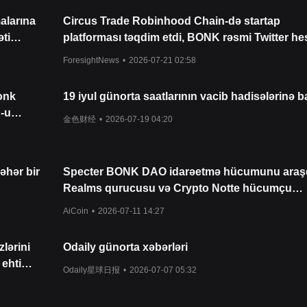
alarına
Circus Trade Robinhood Chain-də startap
əti
platforması təqdim etdi, BONK rəsmi Twitter he
paylaşdı
ForesightNews
•
2026-07-21 02:58
Bonk
19 iyul günorta saatlarının vacib hadisələrinə b
K-u
金色财经
•
2026-07-19 04:20
əhər bir
Specter BONK DAO idarəetmə hücumunu araşdı
Realms qurucusu və Crypto Notte hücumçu
vəsaitləri ilə əlaqəlidir
AiCoin
•
2026-07-11 14:27
lərini
Odaily günorta xəbərləri
 ehtimal
Odaily星球日报
•
2026-07-07 05:32