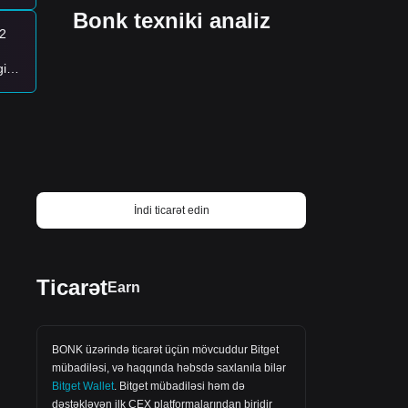
still weak after the heavy red candle, and
Bonk texniki analiz
volume spiked sharply during the dump.
RSI is now deeply weak, which means a
42
a
relief bounce is possible—but
confirmation is still important. 📊 KEY
giya
LEVELS 🟢 Support: $0.000002481 🔴
Resistance: $0.000002877 ⚡ Trend
Level: $0.000002709 🕯️ LAST
CANDLESTICK INSIGHT The latest
candles show a sharp rejection from
higher levels followed by small recovery
b
candles near support. This tells us
buyers are attempting to defend the
İndi ticarət edin
zone, but they haven't proved enough
strength yet.$ETH ⚡ NEXT MOVE 🟢
Bullish Scenario If BONK holds
$0.000002481 and reclaims
Ticarət
Earn
$0.000002709 with strong volume: 📈
Possible Move: $0.00000270 –
axın
$0.00000287 🔴 Bearish Scenario If
$0.000002481 breaks with strong selling
BONK üzərində ticarət üçün mövcuddur
Bitget
pressure: 📉 Possible Move:
mübadiləsi
, və haqqında həbsdə saxlanıla bilər
$0.00000240 – $0.00000230 🏁
Bitget Wallet
.
Bitget mübadiləsi
həm də
ər
BOTTOM LINE BONK is sitting at a
critical support zone right now. 👀 A
dəstəkləyən ilk CEX platformalarından biridir