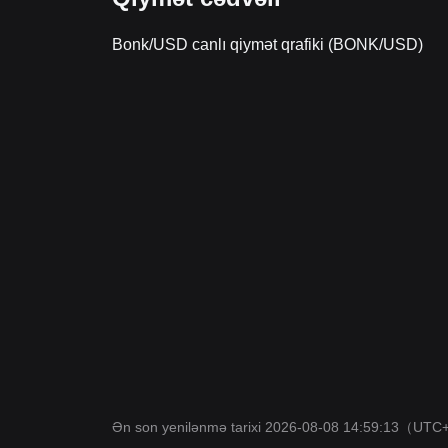
Bonk/USD canlı qiymət qrafiki (BONK/USD)
Ən son yenilənmə tarixi 2026-08-08 14:59:13
（UTC