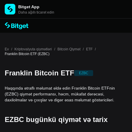
Bitget App
Daha ağıllı ticarət edin
Ev
/
Kriptovalyuta qiymətləri
/
Bitcoin Qiymət
/
ETF
/
Franklin Bitcoin ETF (EZBC)
Franklin Bitcoin ETF
EZBC
Haqqında ətraflı məlumat əldə edin Franklin Bitcoin ETFnin
(EZBC) qiymət performansı, həcm, mükafat dərəcəsi,
daxilolmalar və çıxışlar və digər əsas məlumat göstəriciləri.
EZBC bugünkü qiymət və tarix