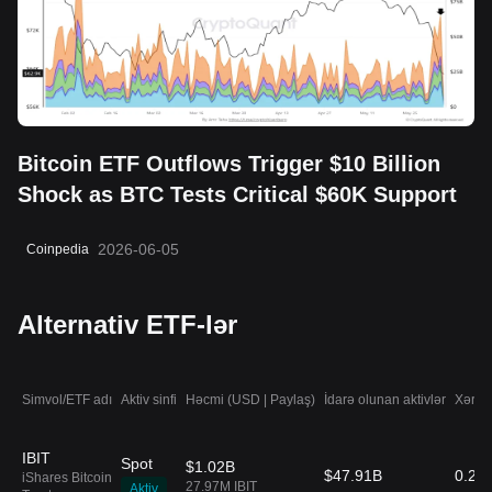
Bitcoin ETF Outflows Trigger $10 Billion
Shock as BTC Tests Critical $60K Support
2026-06-05
Coinpedia
Alternativ ETF-lər
Simvol/ETF adı
Aktiv sinfi
Həcmi (USD | Paylaş)
İdarə olunan aktivlər
Xərc n
IBIT
Spot
$1.02B
$47.91B
0.25
iShares Bitcoin
27.97M IBIT
Aktiv