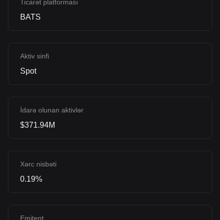
Ticarət platforması
BATS
Aktiv sinfi
Spot
İdarə olunan aktivlər
$371.94M
Xərc nisbəti
0.19%
Emitent