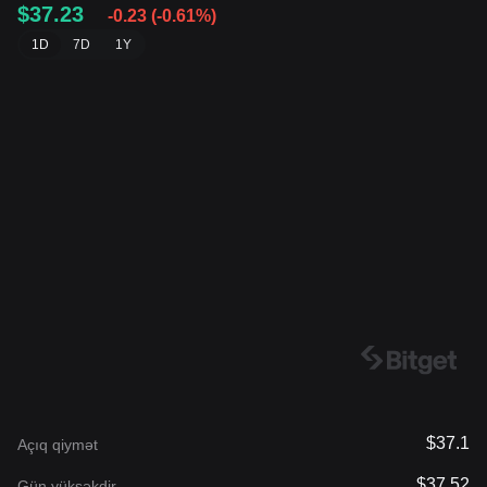
$37.23
-0.23
(
-0.61%
)
1D
7D
1Y
$37.1
Açıq qiymət
$37.52
Gün yüksəkdir