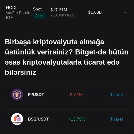
HODL
Spot
$17.31M
$1.08B
--
VanEck Bitcoin
950.34K HODL
Aktiv
ETF
Birbaşa kriptovalyuta almağa
üstünlük verirsiniz? Bitget-də bütün
əsas kriptovalyutalarla ticarət edə
bilərsiniz
PI/USDT
-2.77%
Ticarət
BSB/USDT
+13.79%
Ticarət