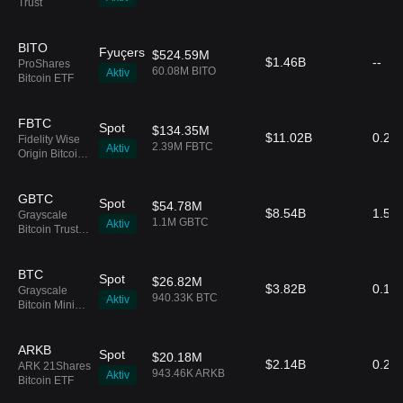
Trust
BITO
Fyuçers
$524.59M
$1.46B
--
ProShares
60.08M BITO
Aktiv
Bitcoin ETF
FBTC
Spot
$134.35M
$11.02B
0.25
Fidelity Wise
2.39M FBTC
Aktiv
Origin Bitcoin
Fund
GBTC
Spot
$54.78M
$8.54B
1.5%
Grayscale
1.1M GBTC
Aktiv
Bitcoin Trust
ETF
BTC
Spot
$26.82M
$3.82B
0.15
Grayscale
940.33K BTC
Aktiv
Bitcoin Mini
Trust ETF
ARKB
Spot
$20.18M
$2.14B
0.21
ARK 21Shares
943.46K ARKB
Aktiv
Bitcoin ETF