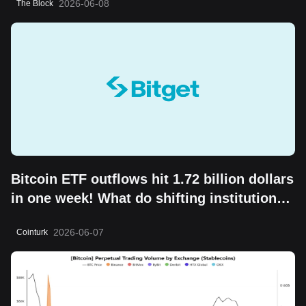
2026-06-08
The Block
Bitcoin ETF outflows hit 1.72 billion dollars
in one week! What do shifting institutional
moves mean?
2026-06-07
Cointurk