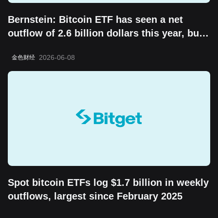
Bernstein: Bitcoin ETF has seen a net
outflow of 2.6 billion dollars this year, but
the "boring cycle" does not change its
2026-06-08
金色财经
long-term value storage attribute
Spot bitcoin ETFs log $1.7 billion in weekly
outflows, largest since February 2025