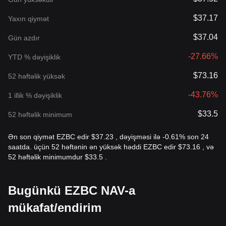
$37.17
Yaxın qiymət
$37.04
Gün azdır
-27.66%
YTD % dəyişiklik
$73.16
52 həftəlik yüksək
-43.76%
1 illik % dəyişiklik
$33.5
52 həftəlik minimum
Ən son qiymət EZBC edir $37.23 , dəyişməsi ilə -0.61% son 24
saatda. üçün 52 həftənin ən yüksək həddi EZBC edir $73.16 , və
52 həftəlik minimumdur $33.5 .
Bugünkü EZBC NAV-a
mükafat/endirim