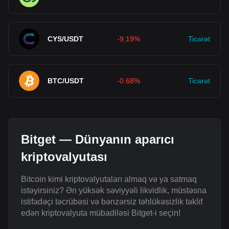
CYS/USDT
-9.19%
Ticarət
BTC/USDT
-0.68%
Ticarət
Bitget — Dünyanın aparıcı
kriptovalyutası
Bitcoin kimi kriptovalyutaları almaq və ya satmaq
istəyirsiniz? Ən yüksək səviyyəli likvidlik, müstəsna
istifadəçi təcrübəsi və bənzərsiz təhlükəsizlik təklif
edən kriptovalyuta mübadiləsi Bitget-i seçin!