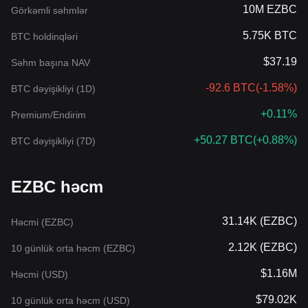
10M EZBC
Görkəmli səhmlər
5.75K BTC
BTC holdinqləri
$37.19
Səhm başına NAV
-92.6 BTC
(
-1.58%
)
BTC dəyişikliyi (1D)
+0.11%
Premium/Endirim
+50.27 BTC
(
+0.88%
)
BTC dəyişikliyi (7D)
EZBC həcm
31.14K (EZBC)
Həcmi (EZBC)
2.12K (EZBC)
10 günlük orta həcm (EZBC)
$1.16M
Həcmi (USD)
$79.02K
10 günlük orta həcm (USD)