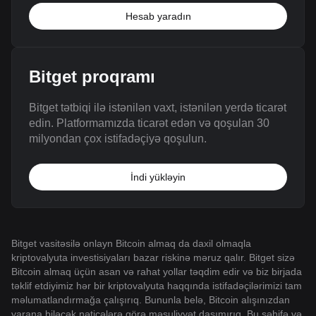
Hesab yaradın
Bitget proqramı
Bitget tətbiqi ilə istənilən vaxt, istənilən yerdə ticarət
edin. Platformamızda ticarət edən və qoşulan 30
milyondan çox istifadəçiyə qoşulun.
İndi yükləyin
Bitget vasitəsilə onlayn Bitcoin almaq da daxil olmaqla
kriptovalyuta investisiyaları bazar riskinə məruz qalır. Bitget sizə
Bitcoin almaq üçün asan və rahat yollar təqdim edir və biz birjada
təklif etdiyimiz hər bir kriptovalyuta haqqında istifadəçilərimizi tam
məlumatlandırmağa çalışırıq. Bununla belə, Bitcoin alışınızdan
yarana biləcək nəticələrə görə məsuliyyət daşımırıq. Bu səhifə və