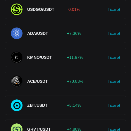
USDGO/USDT
-0.01%
Ticarət
ADA/USDT
+7.36%
Ticarət
KMNO/USDT
+11.67%
Ticarət
ACE/USDT
+70.83%
Ticarət
ZBT/USDT
+5.14%
Ticarət
GRVT/USDT
+4.88%
Ticarət