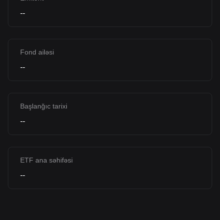
--
Fond ailəsi
--
Başlanğıc tarixi
--
ETF ana səhifəsi
--