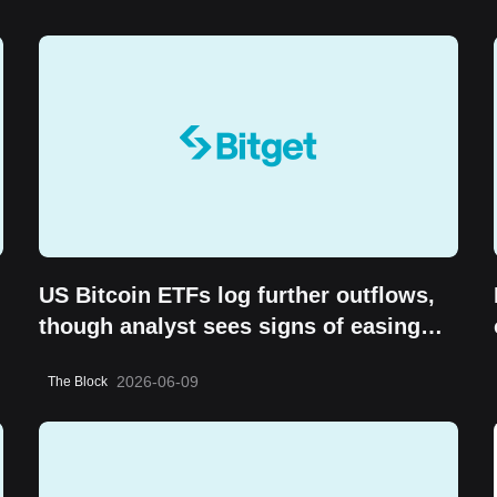
US Bitcoin ETFs log further outflows,
though analyst sees signs of easing
selling pressure
2026-06-09
The Block