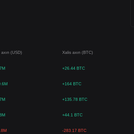
s axın (USD)
Xalis axın (BTC)
.7M
+26.44 BTC
0.6M
+164 BTC
.7M
+135.78 BTC
.8M
+44.1 BTC
7.8M
-283.17 BTC