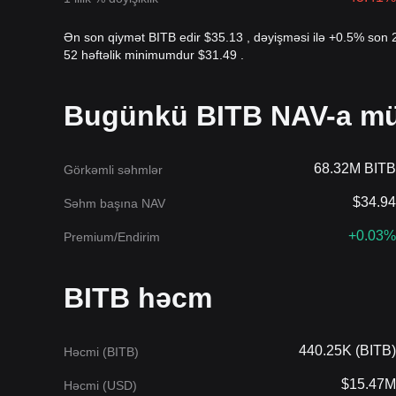
Ən son qiymət BITB edir $35.13 , dəyişməsi ilə +0.5% son 
52 həftəlik minimumdur $31.49 .
Bugünkü BITB NAV-a mü
68.32M BITB
Görkəmli səhmlər
$34.94
Səhm başına NAV
+0.03%
Premium/Endirim
BITB həcm
440.25K (BITB)
Həcmi (BITB)
$15.47M
Həcmi (USD)