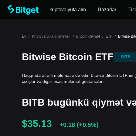
kriptovalyuta alın
Bazarlar
Tic
Ev
/
Kriptovalyuta qiymətləri
/
Bitcoin Qiymət
/
ETF
/
Bitwise Bi
Bitwise Bitcoin ETF
BITB
Haqqında ətraflı məlumat əldə edin Bitwise Bitcoin ETFnin 
çıxışlar və digər əsas məlumat göstəriciləri.
BITB bugünkü qiymət və 
$35.13
+0.18
(
+0.5%
)