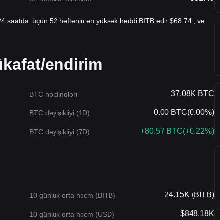
24 saatda. üçün 52 həftənin ən yüksək həddi BITB edir $68.74 , və
kafat/endirim
37.08K BTC
BTC holdinqləri
0.00 BTC
(
0.00%
)
BTC dəyişikliyi (1D)
+80.57 BTC
(
+0.22%
)
BTC dəyişikliyi (7D)
24.15K (BITB)
10 günlük orta həcm (BITB)
$848.18K
10 günlük orta həcm (USD)