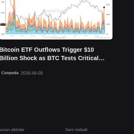
Bitcoin ETF Outflows Trigger $10
Billion Shock as BTC Tests Critical
$60K Support
2026-06-05
Coinpedia
lunan aktivlər
Xərc nisbəti