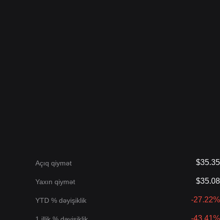
$35.35
Açıq qiymət
$35.08
Yaxın qiymət
-27.22%
YTD % dəyişiklik
-43.41%
1 illik % dəyişiklik