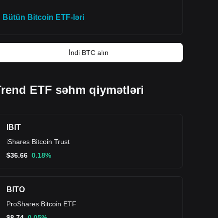
Bütün Bitcoin ETF-ləri
İndi BTC alın
Trend ETF səhm qiymətləri
IBIT
iShares Bitcoin Trust
$
36.66
0.18%
BITO
ProShares Bitcoin ETF
$
8.74
0.05%