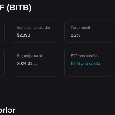
F (BITB)
İdarə olunan aktivlər
Xərc nisbəti
$2.39B
0.2%
Başlanğıc tarixi
ETF ana səhifəsi
2024-01-11
BITB ana səhifə
rlər