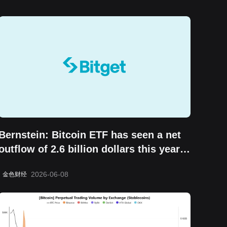
Bernstein: Bitcoin ETF has seen a net
outflow of 2.6 billion dollars this year,
but the "boring cycle" does not change
2026-06-08
金色财经
its long-term value storage attribute