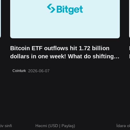
Bitcoin ETF outflows hit 1.72 billion
dollars in one week! What do shifting
institutional moves mean?
2026-06-07
Cointurk
iv sinfi
Həcmi (USD | Paylaş)
İdarə o