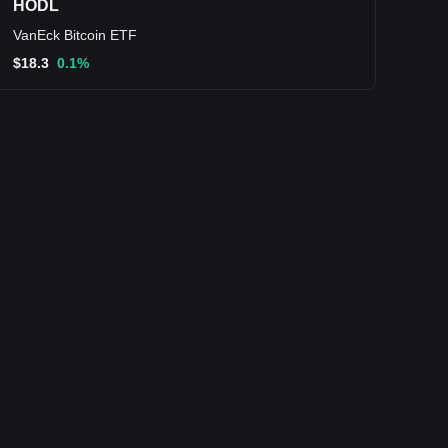
HODL
VanEck Bitcoin ETF
$
18.3
0.1%