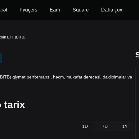
arət
Fyuçers
Earn
Square
Daha çox
tcoin ETF (BITB)
S
(BITB) qiymət performansı, həcm, mükafat dərəcəsi, daxilolmalar və
tarix
1D
7D
1Y