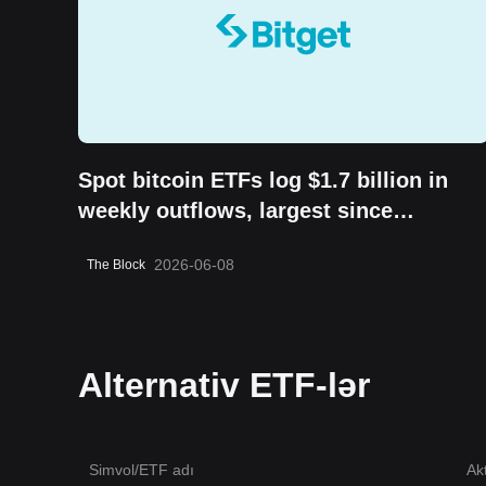
Spot bitcoin ETFs log $1.7 billion in
weekly outflows, largest since
February 2025
2026-06-08
The Block
Alternativ ETF-lər
Simvol/ETF adı
Akt