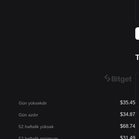
$35.45
Gün yüksəkdir
$34.87
Gün azdır
$68.74
52 həftəlik yüksək
$31.49
52 həftəlik minimum