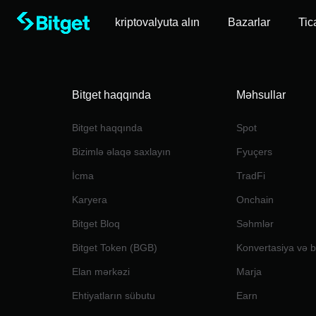
kriptovalyuta alın
Bazarlar
Tic
Bitget haqqında
Məhsullar
Bitget haqqında
Spot
Bizimlə əlaqə saxlayın
Fyuçers
İcma
TradFi
Karyera
Onchain
Bitget Bloq
Səhmlər
Bitget Token (BGB)
Konvertasiya və bl
Elan mərkəzi
Marja
Ehtiyatların sübutu
Earn