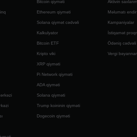
Bitcoin qiyməti
Aktivin saxlan
inq
Ethereum qiyməti
Məlumatı endir
Solana qiymət cədvəli
Kampaniyalar
Kalkulyator
İstiqamət proq
Bitcoin ETF
Ödəniş cədvəli
Kripto viki
Vergi bəyanna
XRP qiyməti
Pi Network qiyməti
ADA qiyməti
ərkəzi
Solana qiyməti
rkəzi
Trump koininin qiyməti
sı
Dogecoin qiyməti
iyməti