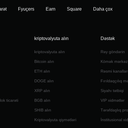
arət
Fyuçers
Earn
Square
Daha çox
kriptovalyuta alın
Dəstək
kriptovalyuta alın
Rəy göndərin
Bitcoin alın
Kömək mərkəz
ETH alın
Rəsmi kanallar
DOGE alın
Fırıldaqçılıq m
XRP alın
Siyahı tətbiqi
ok ticarəti
BGB alın
VIP xidmətlər
SHIB alın
Tərəfdaşlıq pr
Kriptovalyuta qiymətləri
İnstitusional xi