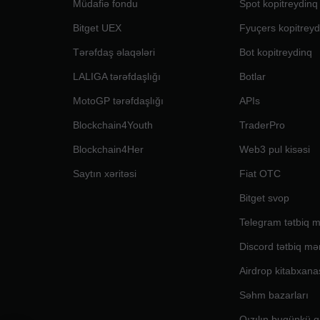
Müdafiə fondu
Spot kopitreydinq
Bitget UEX
Fyuçers kopitreyd
Tərəfdaş əlaqələri
Bot kopitreydinq
LALIGA tərəfdaşlığı
Botlar
MotoGP tərəfdaşlığı
APIs
Blockchain4Youth
TraderPro
Blockchain4Her
Web3 pul kisəsi
Saytın xəritəsi
Fiat OTC
Bitget svop
Telegram tətbiq m
Discord tətbiq mə
Airdrop kitabxana
Səhm bazarları
Qızılın bugünkü q