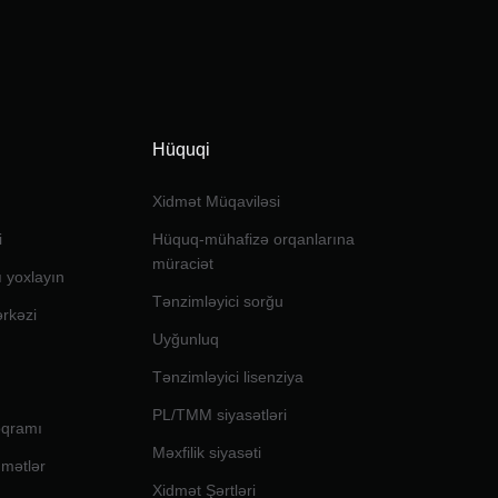
Hüquqi
Xidmət Müqaviləsi
i
Hüquq-mühafizə orqanlarına
müraciət
ı yoxlayın
Tənzimləyici sorğu
ərkəzi
Uyğunluq
Tənzimləyici lisenziya
PL/TMM siyasətləri
oqramı
Məxfilik siyasəti
dmətlər
Xidmət Şərtləri