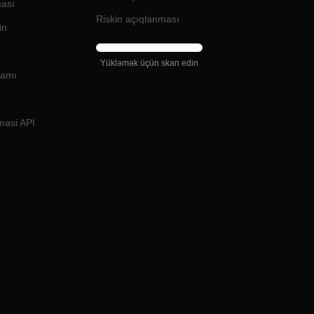
ması
Riskin açıqlanması
in
Yükləmək üçün skan edin
ramı
məsi API