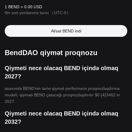
1 BEND = 0.00 USD
Ən son yenilənmə tarixi
（UTC-0）
Al/sat BEND indi
BendDAO qiymət proqnozu
Qiymeti nece olacaq BEND içində olmaq
2027?
əsasında BEND'nin tarixi qiymət performans proqnozlaşdırma
modeli, qiyməti BEND çatacağı proqnozlaşdırılır
$0.{4}3462
in
2027.
Qiymeti nece olacaq BEND içində olmaq
2032?