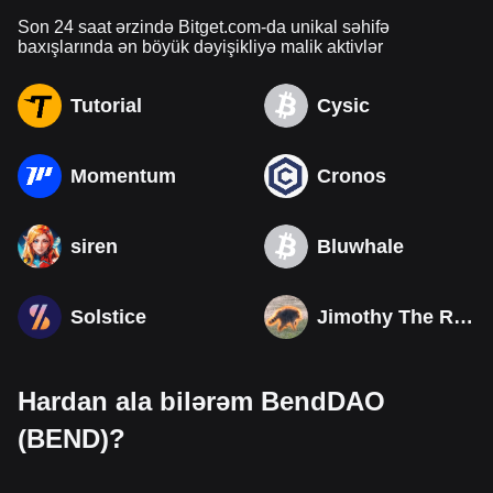
Son 24 saat ərzində Bitget.com-da unikal səhifə
baxışlarında ən böyük dəyişikliyə malik aktivlər
Tutorial
Cysic
Momentum
Cronos
siren
Bluwhale
Solstice
Jimothy The Raccoon
Hardan ala bilərəm BendDAO
(BEND)?