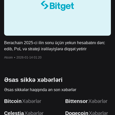
Berachain 2025-ci ilin sonu üçün yekun hesabatını dərc
edib, PoL və strateji irəliləyişlərə diqqət yetirir
AIcoin
•
2026-01-14 01:20
Əsas sikkə xəbərləri
Əsas sikkələr haqqında ən son xəbərlər
Bitcoin
Xəbərlər
Bittensor
Xəbərlər
Celestia
Xəbərlər
Dogecoin
Xəbərlər