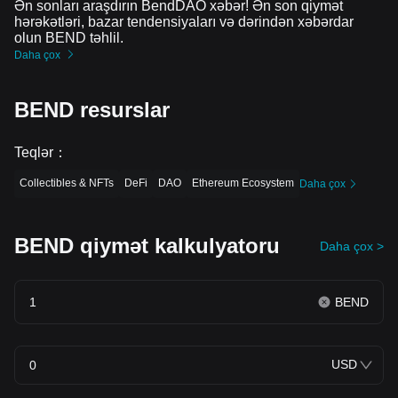
Ən sonları araşdırın BendDAO xəbər! Ən son qiymət
hərəkətləri, bazar tendensiyaları və dərindən xəbərdar
olun BEND təhlil.
Daha çox
BEND resurslar
Teqlər
：
Collectibles & NFTs
DeFi
DAO
Ethereum Ecosystem
Daha çox
BEND qiymət kalkulyatoru
Daha çox >
BEND
USD