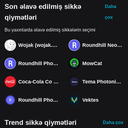
Son əlavə edilmiş sikkə
Daha
qiymətləri
çox
Bu yaxınlarda əlavə edilmiş sikkələrin seçimi
Wojak (wojak.art)
Roundhill Neocloud ETF (Derivatives)
Roundhill Photonics & Optics ETF (Derivatives)
MowCat
Coca-Cola Co (Derivatives)
Tema Photonics & Optical ETF
Roundhill Photonics & Optics ETF
Vektes
Trend sikkə qiymətləri
Daha çox