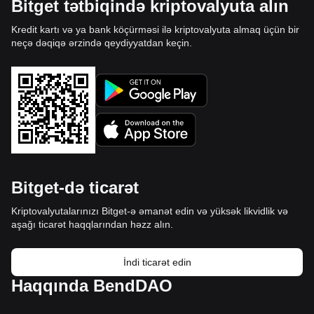
Bitget tətbiqində kriptovalyuta alın
Kredit kartı və ya bank köçürməsi ilə kriptovalyuta almaq üçün bir
neçə dəqiqə ərzində qeydiyyatdan keçin.
Bitget-də ticarət
Kriptovalyutalarınızı Bitget-ə əmanət edin və yüksək likvidlik və
aşağı ticarət haqqlarından həzz alın.
İndi ticarət edin
Haqqında BendDAO