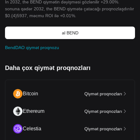
In 2032, the BEND qiymətin dəyişməsi gözlənilir +29.00%.
sonuna qədər 2032, the BEND qiymətə çatacağı proqnozlaşdırılır
$0.{4}5937
, məcmu ROI ilə +0.01%.
al BEND
BendDAO qiymət proqnozu
Daha çox qiymət proqnozları
Bitcoin
Qiymət proqnozları
Ethereum
Qiymət proqnozları
Celestia
Qiymət proqnozları