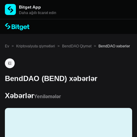
Bitget App
Daha ağıllı ticarət edin
Ev
>
Kriptovalyuta qiymətləri
>
BendDAO Qiymət
>
BendDAO xəbərlər
BendDAO (BEND) xəbərlər
Xəbərlər
Yeniləmələr