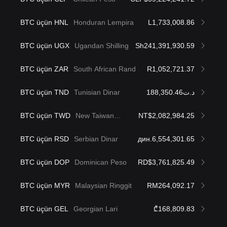
BTC üçün HNL
Honduran Lempira
L1,733,008.86
BTC üçün UGX
Ugandan Shilling
Sh241,391,930.59
BTC üçün ZAR
South African Rand
R1,052,721.37
BTC üçün TND
Tunisian Dinar
د.ت188,350.46
BTC üçün TWD
New Taiwan
NT$2,082,984.25
Dollar
BTC üçün RSD
Serbian Dinar
дин.6,554,301.65
BTC üçün DOP
Dominican Peso
RD$3,761,825.49
BTC üçün MYR
Malaysian Ringgit
RM264,092.17
BTC üçün GEL
Georgian Lari
₾168,809.83