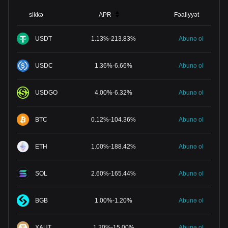
sikkə
APR
Fəaliyyət
USDT
1.13
%
-
213.83
%
Abunə ol
USDC
1.36
%
-
6.66
%
Abunə ol
USDGO
4.00
%
-
6.32
%
Abunə ol
BTC
0.12
%
-
104.36
%
Abunə ol
ETH
1.00
%
-
188.42
%
Abunə ol
SOL
2.60
%
-
165.44
%
Abunə ol
BGB
1.00
%
-
1.20
%
Abunə ol
XAUT
1.20
%
-
15.00
%
Abunə ol