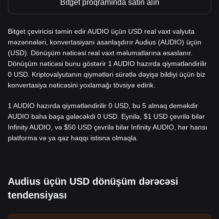
Bitget proqramında satın alın
Bitget çeviricisi təmin edir AUDIO üçün USD real vaxt valyuta
məzənnələri, konvertasiyanı asanlaşdırır Audius (AUDIO) üçün
(USD). Dönüşüm nəticəsi real vaxt məlumatlarına əsaslanır.
Dönüşüm nəticəsi bunu göstərir 1 AUDIO hazırda qiymətləndirilir
0 USD. Kriptovalyutanın qiymətləri sürətlə dəyişə bildiyi üçün biz
konvertasiya nəticəsini yoxlamağı tövsiyə edirik.
1 AUDIO hazırda qiymətləndirilir 0 USD, bu 5 almaq deməkdir
AUDIO baha başa gələcəkdi 0 USD. Eynilə, $1 USD çevrilə bilər
Infinity AUDIO, və $50 USD çevrilə bilər Infinity AUDIO, hər hansı
platforma və ya qaz haqqı istisna olmaqla.
Audius üçün USD dönüşüm dərəcəsi
tendensiyası