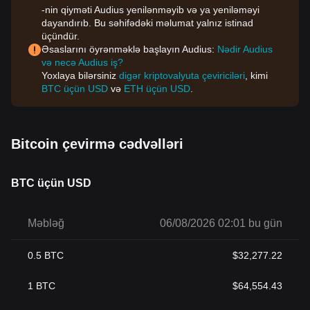
-nin qiyməti Audius yenilənməyib və ya yeniləməyi
dayandırıb. Bu səhifədəki məlumat yalnız istinad
üçündür.
Əsaslarını öyrənməklə başlayın Audius:
Nədir Audius
və necə Audius iş?
Yoxlaya bilərsiniz
digər kriptovalyuta çeviriciləri
, kimi
BTC üçün USD
və
ETH üçün USD
.
Bitcoin çevirmə cədvəlləri
BTC üçün USD
Məbləğ
06/08/2026 02:01 bu gün
0.5
BTC
$
32,277.22
1
BTC
$
64,554.43