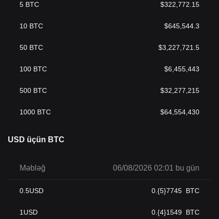
5
BTC
$
322,772.15
10
BTC
$
645,544.3
50
BTC
$
3,227,721.5
100
BTC
$
6,455,443
500
BTC
$
32,277,215
1000
BTC
$
64,554,430
USD üçün BTC
Məbləğ
06/08/2026 02:01 bu gün
0.5
USD
0.{5}7745
BTC
1
USD
0.{4}1549
BTC