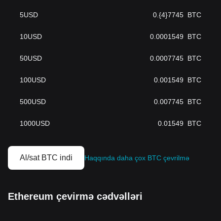
5
USD
0.{4}7745
BTC
10
USD
0.0001549
BTC
50
USD
0.0007745
BTC
100
USD
0.001549
BTC
500
USD
0.007745
BTC
1000
USD
0.01549
BTC
Al/sat BTC indi
Haqqında daha çox BTC çevrilmə
Ethereum çevirmə cədvəlləri