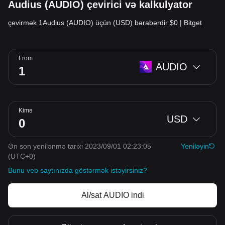
Audius (AUDIO) çevirici və kalkulyator
çevirmək 1Audius (AUDIO) üçün (USD) bərabərdir $0 | Bitget
From
AUDIO
Kimə
USD
Ən son yenilənmə tarixi 2023/09/01 02:23:05
Yeniləyin
(UTC+0)
Bunu veb saytınızda göstərmək istəyirsiniz?
Al/sat AUDIO indi