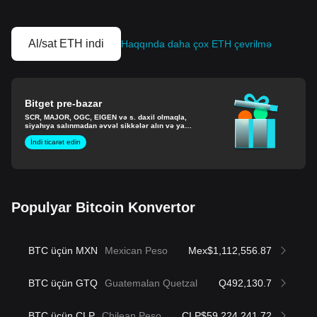
Al/sat ETH indi
Haqqında daha çox ETH çevrilmə
Bitget pre-bazar
SCR, MAJOR, OGC, EIGEN və s. daxil olmaqla,
siyahıya salınmadan əvvəl sikkələr alın və ya
satın.
İndi ticarət edin
Populyar Bitcoin Konvertor
BTC üçün MXN
Mexican Peso
Mex$1,112,556.87
BTC üçün GTQ
Guatemalan Quetzal
Q492,130.7
BTC üçün CLP
Chilean Peso
CLP$59,224,241.72