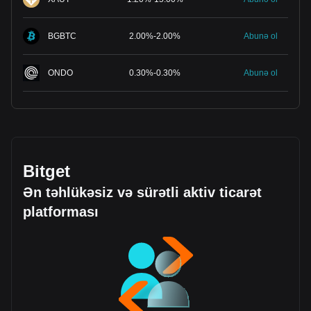
BGBTC
2.00
%
-
2.00
%
Abunə ol
ONDO
0.30
%
-
0.30
%
Abunə ol
Bitget
Ən təhlükəsiz və sürətli aktiv ticarət
platforması