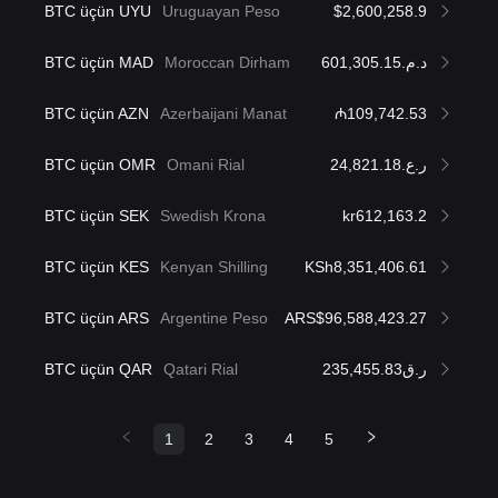
BTC üçün UYU
Uruguayan Peso
$2,600,258.9
BTC üçün MAD
Moroccan Dirham
د.م.601,305.15
BTC üçün AZN
Azerbaijani Manat
₼109,742.53
BTC üçün OMR
Omani Rial
ر.ع.24,821.18
BTC üçün SEK
Swedish Krona
kr612,163.2
BTC üçün KES
Kenyan Shilling
KSh8,351,406.61
BTC üçün ARS
Argentine Peso
ARS$96,588,423.27
BTC üçün QAR
Qatari Rial
ر.ق235,455.83
1
2
3
4
5