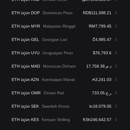
ETH üçün DOP
Dominican Peso
RD$111,098.21
ETH üçün MYR
Malaysian Ringgit
RM7,799.45
ETH üçün GEL
Georgian Lari
₾4,985.47
ETH üçün UYU
Uruguayan Peso
$76,793.6
ETH üçün MAD
Moroccan Dirham
د.م.17,758.38
ETH üçün AZN
Azerbaijani Manat
₼3,241.03
ETH üçün OMR
Omani Rial
ر.ع.733.05
ETH üçün SEK
Swedish Krona
kr18,079.05
ETH üçün KES
Kenyan Shilling
KSh246,642.57