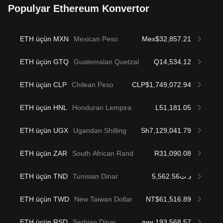
Populyar Ethereum Konvertor
ETH üçün MXN
Mexican Peso
Mex$32,857.21
ETH üçün GTQ
Guatemalan Quetzal
Q14,534.12
ETH üçün CLP
Chilean Peso
CLP$1,749,072.94
ETH üçün HNL
Honduran Lempira
L51,181.05
ETH üçün UGX
Ugandan Shilling
Sh7,129,041.79
ETH üçün ZAR
South African Rand
R31,090.08
ETH üçün TND
Tunisian Dinar
د.ت5,562.56
ETH üçün TWD
New Taiwan Dollar
NT$61,516.89
ETH üçün RSD
Serbian Dinar
дин.193,568.57