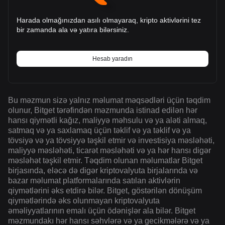
Harada olmağınızdan asılı olmayaraq, kripto aktivlərini tez
bir zamanda ala və yatıra bilərsiniz.
Hesab yaradın
Bu məzmun sizə yalnız məlumat məqsədləri üçün təqdim
olunur, Bitget tərəfindən məzmunda istinad edilən hər
hansı qiymətli kağız, maliyyə məhsulu və ya aləti almaq,
satmaq və ya saxlamaq üçün təklif və ya təklif və ya
tövsiyə və ya tövsiyyə təşkil etmir və investisiya məsləhəti,
maliyyə məsləhəti, ticarət məsləhəti və ya hər hansı digər
məsləhət təşkil etmir. Təqdim olunan məlumatlar Bitget
birjasında, eləcə də digər kriptovalyuta birjalarında və
bazar məlumat platformalarında satılan aktivlərin
qiymətlərini əks etdirə bilər. Bitget, göstərilən dönüşüm
qiymətlərində əks olunmayan kriptovalyuta
əməliyyatlarının emalı üçün ödənişlər ala bilər. Bitget
məzmundakı hər hansı səhvlərə və ya gecikmələrə və ya