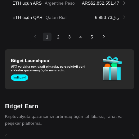
ETH üçün ARS
Argentine Peso
ARS$2,852,551.47
ETH üçün QAR
Qatari Rial
ر.ق6,953.73
1
2
3
4
5
Bitget Launchpool
WAT və daha çox daxil olmaqla, perspektivli yeni
sikkələr qazanmaq üçün mərc edin.
İndi pay!
Bitget Earn
Kriptovalyuta qazancınızı artırmaq üçün təhlükəsiz, rahat və
peşəkar platforma.