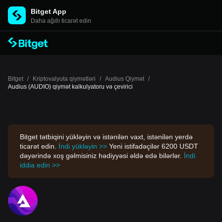
Bitget App
Daha ağıllı ticarət edin
Bitget
/
Kriptovalyuta qiymətləri
/
Audius Qiymət
/
Audius (AUDIO) qiymət kalkulyatoru və çevirici
Bitget tətbiqini yükləyin və istənilən vaxt, istənilən yerdə
ticarət edin.
İndi yükləyin >>
Yeni istifadəçilər 6200 USDT
dəyərində xoş gəlmisiniz hədiyyəsi əldə edə bilərlər.
İndi
iddia edin >>