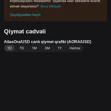
kriptovalyutanı təsdiqləmir. Siyahıda olan sikkələrlə ticarət
etmək istəyirsiniz?
Bura klikləyin
Qeydiyyatdan keçin
Qiymət cədvəli
AtlasOra/USD canlı qiymət qrafiki (AORA/USD)
1D
7D
1M
3M
1Y
Hamısı