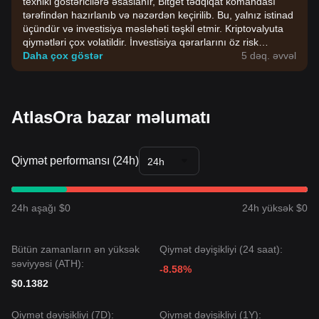
texniki göstəricilərə əsaslanır, Bitget tədqiqat komandası
tərəfindən hazırlanıb və nəzərdən keçirilib. Bu, yalnız istinad
üçündür və investisiya məsləhəti təşkil etmir. Kriptovalyuta
qiymətləri çox volatildir. İnvestisiya qərarlarını öz risk
dözümlülüyünüzə əsasən verin.
Daha çox göstər
5 dəq. əvvəl
AtlasOra bazar məlumatı
Qiymət performansı (24h)
24h
24h aşağı $0
24h yüksək $0
Bütün zamanların ən yüksək
Qiymət dəyişikliyi (24 saat):
səviyyəsi (ATH):
-8.58%
$0.1382
Qiymət dəyişikliyi (7D):
Qiymət dəyişikliyi (1Y):