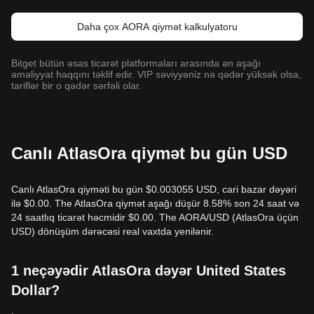
Daha çox AORA qiymət kalkulyatoru
Bitget bütün əsas ticarət platformaları arasında ən aşağı
əməliyyat haqqını təklif edir. VIP səviyyəniz nə qədər yüksək olsa,
tariflər bir o qədər sərfəli olar.
Canlı AtlasOra qiymət bu gün USD
Canlı AtlasOra qiyməti bu gün $0.003055 USD, cari bazar dəyəri
ilə $0.00. The AtlasOra qiymət aşağı düşür 8.58% son 24 saat və
24 saatlıq ticarət həcmidir $0.00. The AORA/USD (AtlasOra üçün
USD) dönüşüm dərəcəsi real vaxtda yenilənir.
1 neçəyədir AtlasOra dəyər United States
Dollar?