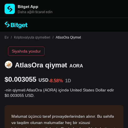
Bitget App
Daha ağıllı ticarət edin
Ev
/
Kriptovalyuta qiymətləri
/
AtlasOra Qiymət
Siyahıda yoxdur
AtlasOra qiymət
AORA
$0.003055
USD
-8.58%
1D
-nin qiyməti AtlasOra (AORA) içində United States Dollar edir
$0.003055 USD.
Məlumat üçüncü tərəf provayderlərindən alınır. Bu səhifə
və təqdim olunan məlumatlar heç bir xüsusi