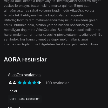
Alış da daxil olmaqla kriptovalyuta investisiyaları AtlasOra Bitget
vasitəsilə onlayn, bazar riskinə məruz qalırlar. Bitget satın
almağın asan və rahat yollarını təqdim edir AtlasOra, və biz
birjada təklif etdiyimiz hər bir kriptovalyuta haqqında
istifadəçilərimizi tam məlumatlandırmaq üçün əlimizdən gələni
edirik. Bununla belə, sizdən yarana biləcək nəticələrə görə
məsuliyyət daşımırıq AtlasOra alış. Bu səhifə və daxil edilən hər
hansı məlumat hər hansı xüsusi kriptovalyutanın təsdiqi deyil. Bu
səhifədəki hər hansı qiymət və digər məlumatlar ictimai
internetdən toplanır və Bitget-dən təklif kimi qəbul edilə bilməz.
AORA resurslar
AtlasOra sıralaması
4.4
100 reytinqlər
Teqlər
：
DeFi
Base Ecosystem