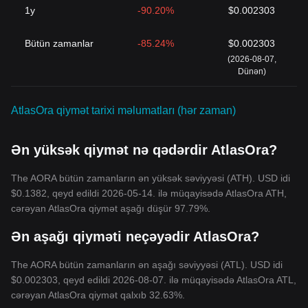
1y
-90.20%
$0.002303
Bütün zamanlar
-85.24%
$0.002303
(2026-08-07,
Dünən)
AtlasOra qiymət tarixi məlumatları (hər zaman)
Ən yüksək qiymət nə qədərdir AtlasOra?
The AORA bütün zamanların ən yüksək səviyyəsi (ATH). USD idi
$0.1382, qeyd edildi 2026-05-14. ilə müqayisədə AtlasOra ATH,
cərəyan AtlasOra qiymət aşağı düşür 97.79%.
Ən aşağı qiyməti neçəyədir AtlasOra?
The AORA bütün zamanların ən aşağı səviyyəsi (ATL). USD idi
$0.002303, qeyd edildi 2026-08-07. ilə müqayisədə AtlasOra ATL,
cərəyan AtlasOra qiymət qalxıb 32.63%.