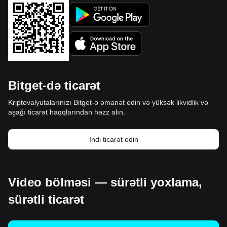
Bitget-də ticarət
Kriptovalyutalarınızı Bitget-ə əmanət edin və yüksək likvidlik və
aşağı ticarət haqqlarından həzz alın.
İndi ticarət edin
Video bölməsi — sürətli yoxlama,
sürətli ticarət