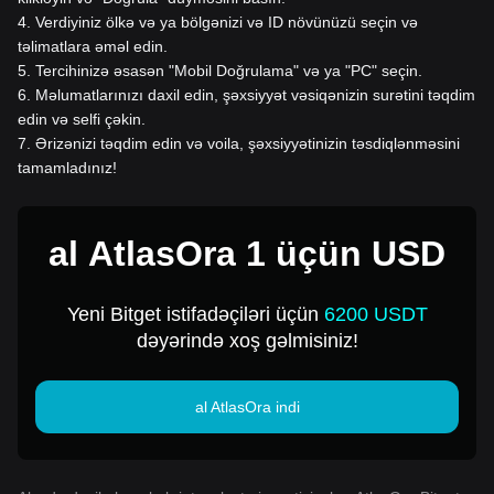
4
.
Verdiyiniz ölkə və ya bölgənizi və ID növünüzü seçin və
təlimatlara əməl edin.
5
.
Tercihinizə əsasən "Mobil Doğrulama" və ya "PC" seçin.
6
.
Məlumatlarınızı daxil edin, şəxsiyyət vəsiqənizin surətini təqdim
edin və selfi çəkin.
7
.
Ərizənizi təqdim edin və voila, şəxsiyyətinizin təsdiqlənməsini
tamamladınız!
al AtlasOra 1 üçün USD
Yeni Bitget istifadəçiləri üçün
6200 USDT
dəyərində xoş gəlmisiniz!
al AtlasOra indi