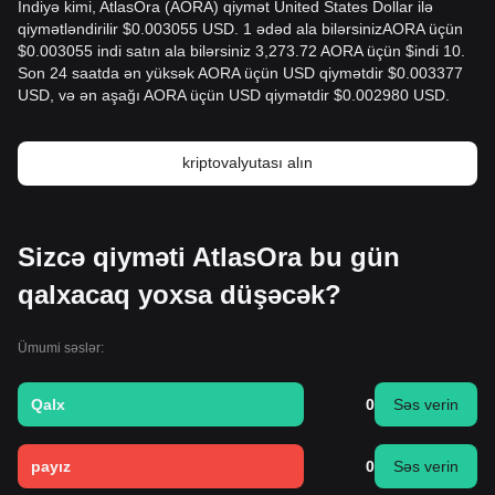
İndiyə kimi, AtlasOra (AORA) qiymət United States Dollar ilə
qiymətləndirilir $0.003055 USD. 1 ədəd ala bilərsinizAORA üçün
$0.003055 indi satın ala bilərsiniz 3,273.72 AORA üçün $indi 10.
Son 24 saatda ən yüksək AORA üçün USD qiymətdir $0.003377
USD, və ən aşağı AORA üçün USD qiymətdir $0.002980 USD.
kriptovalyutası alın
Sizcə qiyməti AtlasOra bu gün
qalxacaq yoxsa düşəcək?
Ümumi səslər:
Qalx
0
Səs verin
payız
0
Səs verin