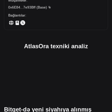
Müqavilələr
:
0x6E84
...
7e93Bff
(
Base
)
Bağlantılar
:
AtlasOra texniki analiz
Bitget-də yeni siyahıya alınmış