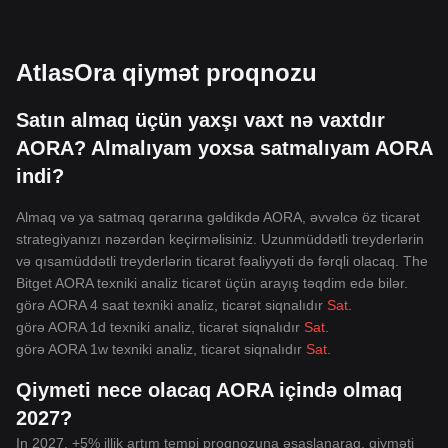
AtlasOra qiymət proqnozu
Satın almaq üçün yaxşı vaxt nə vaxtdır
AORA? Almalıyam yoxsa satmalıyam AORA
indi?
Almaq və ya satmaq qərarına gəldikdə AORA, əvvəlcə öz ticarət
strategiyanızı nəzərdən keçirməlisiniz. Uzunmüddətli treyderlərin
və qısamüddətli treyderlərin ticarət fəaliyyəti də fərqli olacaq. The
Bitget AORA texniki analiz ticarət üçün arayış təqdim edə bilər.
görə AORA 4 saat texniki analiz, ticarət siqnalıdır
Sat
.
görə AORA 1d texniki analiz, ticarət siqnalıdır
Sat
.
görə AORA 1w texniki analiz, ticarət siqnalıdır
Sat
.
Qiymeti nece olacaq AORA içində olmaq
2027?
In 2027, +5% illik artım tempi proqnozuna əsaslanaraq, qiyməti