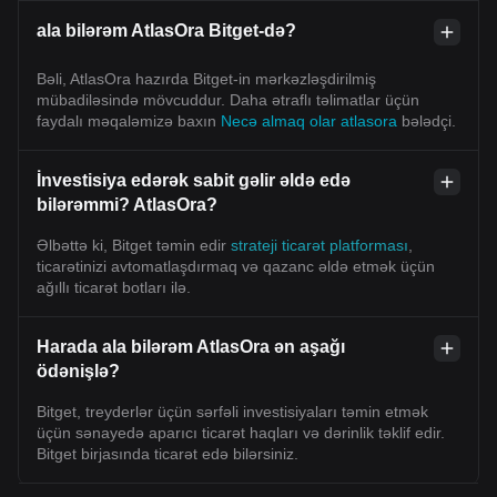
ala bilərəm AtlasOra Bitget-də?
Bəli, AtlasOra hazırda Bitget-in mərkəzləşdirilmiş
mübadiləsində mövcuddur. Daha ətraflı təlimatlar üçün
faydalı məqaləmizə baxın
Necə almaq olar atlasora
bələdçi.
İnvestisiya edərək sabit gəlir əldə edə
bilərəmmi? AtlasOra?
Əlbəttə ki, Bitget təmin edir
strateji ticarət platforması
,
ticarətinizi avtomatlaşdırmaq və qazanc əldə etmək üçün
ağıllı ticarət botları ilə.
Harada ala bilərəm AtlasOra ən aşağı
ödənişlə?
Bitget, treyderlər üçün sərfəli investisiyaları təmin etmək
üçün sənayedə aparıcı ticarət haqları və dərinlik təklif edir.
Bitget birjasında ticarət edə bilərsiniz.