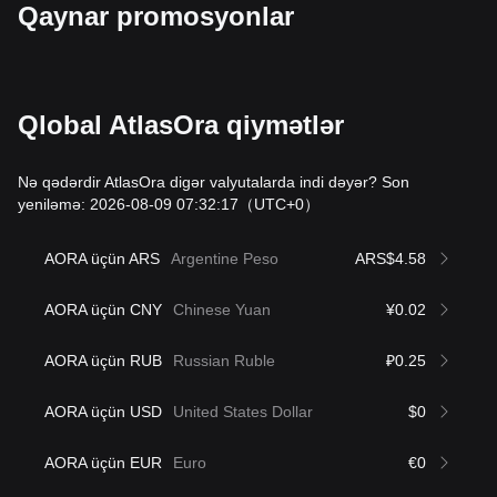
Qaynar promosyonlar
Qlobal AtlasOra qiymətlər
Nə qədərdir AtlasOra digər valyutalarda indi dəyər? Son
yeniləmə: 2026-08-09 07:32:17
（UTC+0）
AORA üçün ARS
Argentine Peso
ARS$4.58
AORA üçün CNY
Chinese Yuan
¥0.02
AORA üçün RUB
Russian Ruble
₽0.25
AORA üçün USD
United States Dollar
$0
AORA üçün EUR
Euro
€0