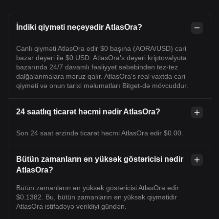
İndiki qiyməti neçəyədir AtlasOra?
Canlı qiyməti AtlasOra edir $0 başına (AORA/USD) cari
bazar dəyəri ilə $0 USD. AtlasOra's dəyəri kriptovalyuta
bazarında 24/7 davamlı fəaliyyət səbəbindən tez-tez
dalğalanmalara məruz qalır. AtlasOra's real vaxtda cari
qiyməti və onun tarixi məlumatları Bitget-də mövcuddur.
24 saatlıq ticarət həcmi nədir AtlasOra?
Son 24 saat ərzində ticarət həcmi AtlasOra edir $0.00.
Bütün zamanların ən yüksək göstəricisi nədir
AtlasOra?
Bütün zamanların ən yüksək göstəricisi AtlasOra edir
$0.1382. Bu, bütün zamanların ən yüksək qiymətidir
AtlasOra istifadəyə verildiyi gündən.