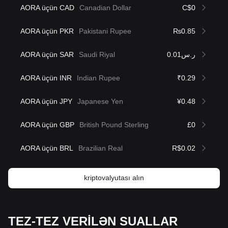
AORA üçün CAD
Canadian Dollar
C$0
AORA üçün PKR
Pakistani Rupee
₨0.85
AORA üçün SAR
Saudi Riyal
ر.س0.01
AORA üçün INR
Indian Rupee
₹0.29
AORA üçün JPY
Japanese Yen
¥0.48
AORA üçün GBP
British Pound Sterling
£0
AORA üçün BRL
Brazilian Real
R$0.02
kriptovalyutası alın
TEZ-TEZ VERİLƏN SUALLAR