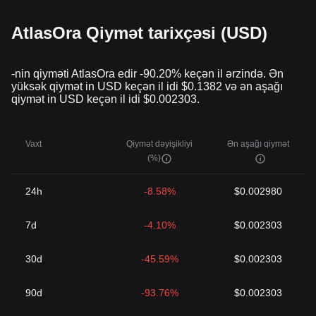
AtlasOra Qiymət tarixçəsi (USD)
-nin qiyməti AtlasOra edir -90.20% keçən il ərzində. Ən
yüksək qiymət in USD keçən il idi $0.1382 və ən aşağı
qiymət in USD keçən il idi $0.002303.
Vaxt
Qiymət dəyişikliyi
Ən aşağı qiymət
(%)
24h
-8.58%
$0.002980
7d
-4.10%
$0.002303
30d
-45.59%
$0.002303
90d
-93.76%
$0.002303