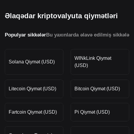
Əlaqədar kriptovalyuta qiymətləri
Populyar sikkələr
Bu yaxınlarda əlavə edilmiş sikkələr
O
WINkLink Qiymət
Solana Qiymət (USD)
(USD)
Litecoin Qiymət (USD)
Bitcoin Qiymət (USD)
Fartcoin Qiymət (USD)
Pi Qiymət (USD)