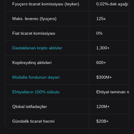
Fyuçers ticarət komissiyası (teyker)
0,02%-dək aşağı
Maks. leverec (fyuçers)
125x
Fiat ticarət komissiyası
0%
Dəstəklənən kripto aktivlər
1,300+
Kopitreydinq aktivləri
600+
Müdafiə fondunun dəyəri
$300M+
Ehtiyatların 100% sübutu
Ehtiyat təminatı nis
Qlobal istifadəçilər
120M+
Gündəlik ticarət həcmi
$20B+