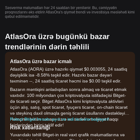
Səsvermə məlumatları hər 24 saatdan bir yenilənir. Bu, cəmiyyətin
proqnozlarını əks etdirir AtlasOra's qiymət trendi və investisiya məsləhəti kimi
qəbul edilməməlidir.
AtlasOra üzrə bugünkü bazar
trendlərinin dərin təhlili
AtlasOra üzrə bazar icmalı
AtlasOra (AORA) üzrə hazırkı qiymət $0.003055, 24 saatlıq
dəyişiklik isə -8.58% təşkil edir. Hazırkı bazar dəyəri
təxminən --, 24 saatlıq ticarət həcmi isə $0.00 təşkil edir.
Bazarın məntiqini anladıqdan sonra almaq və ticarət etmək
vaxtıdır. 100 milyondan çox kriptovalyuta istifadəçisi Bitget-
də ticarəti seçir. Bitget AtlasOra kimi kriptovalyuta aktivləri
üçün alış, satış, spot ticarət, fyuçers ticarət, on-chain ticarət
və steykinq daxil olmaqla geniş ticarət üsullarını dəstəkləyir.
Həmçinin bütün sənaye üzrə ən sərfəli əməliyyat haqqı
Pulsuz Bitget hesabı açın və indi ticarətə başlayın!
faizlərindən birini təklif edir!
Risk xəbərdarlığı
Yuxarıdakı təhlil Bitget-in real vaxt qrafik məlumatlarına və