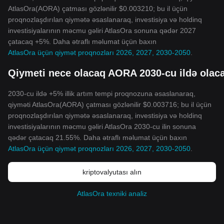
AtlasOra(AORA) çatması gözlənilir $0.003210; bu il üçün
proqnozlaşdırılan qiymətə əsaslanaraq, investisiya və holdinq
investisiyalarının məcmu gəliri AtlasOra sonuna qədər 2027
çatacaq +5%. Daha ətraflı məlumat üçün baxın
AtlasOra üçün qiymət proqnozları 2026, 2027, 2030-2050
.
Qiymeti nece olacaq AORA 2030-cu ildə olac
2030-cu ildə +5% illik artım tempi proqnozuna əsaslanaraq,
qiyməti AtlasOra(AORA) çatması gözlənilir $0.003716; bu il üçün
proqnozlaşdırılan qiymətə əsaslanaraq, investisiya və holdinq
investisiyalarının məcmu gəliri AtlasOra 2030-cu ilin sonuna
qədər çatacaq 21.55%. Daha ətraflı məlumat üçün baxın
AtlasOra üçün qiymət proqnozları 2026, 2027, 2030-2050
.
kriptovalyutası alın
AtlasOra texniki analiz