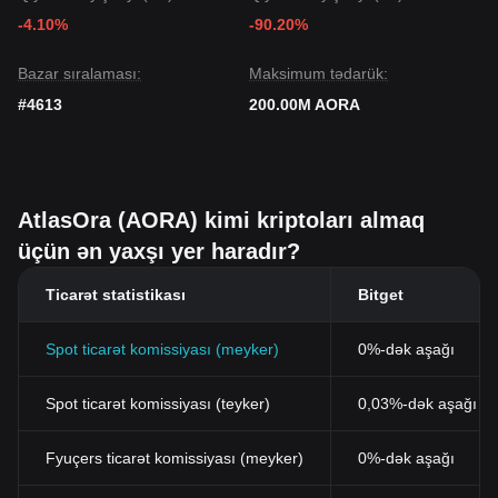
-4.10%
-90.20%
Bazar sıralaması:
Maksimum tədarük:
#4613
200.00M AORA
AtlasOra (AORA) kimi kriptoları almaq
üçün ən yaxşı yer haradır?
Ticarət statistikası
Bitget
Spot ticarət komissiyası (meyker)
0%-dək aşağı
Spot ticarət komissiyası (teyker)
0,03%-dək aşağı (B
Fyuçers ticarət komissiyası (meyker)
0%-dək aşağı