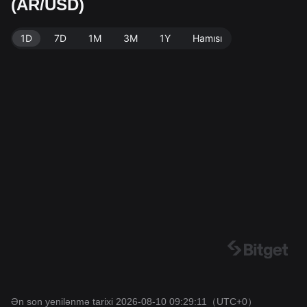
(AR/USD)
et Birjası. Son yenilənmə: 2026-08-10 09:29:11.
1D
7D
1M
3M
1Y
Hamısı
Ən son yenilənmə tarixi 2026-08-10 09:29:11
（UTC+0）