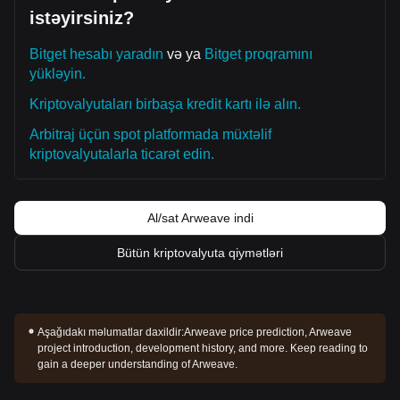
istəyirsiniz?
Bitget hesabı yaradın
və ya
Bitget proqramını
yükləyin.
Kriptovalyutaları birbaşa kredit kartı ilə alın.
Arbitraj üçün spot platformada müxtəlif
kriptovalyutalarla ticarət edin.
Al/sat Arweave indi
Bütün kriptovalyuta qiymətləri
Aşağıdakı məlumatlar daxildir:
Arweave price prediction, Arweave
project introduction, development history, and more. Keep reading to
gain a deeper understanding of Arweave.