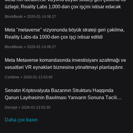
üzləşir, Reality Labs 1,000-dən çox işçini ixtisar edəcək
BlockBeats
•
2026-01-14 06:27
Meta "metaverse" vizyonunda böyük strateji geri çəkilmə,
Reality Labs-da 1000-dən çox işçi ixtisar edildi
BlockBeats
•
2026-01-14 06:27
Meta Metaverse komandasında investisiyanı azaltmağı və
vəsaitləri VR eynəkləri biznesinə yönəltməyi planlaşdırır.
Cointime
•
2026-01-13 03:40
Senatın Kriptovalyuta Bazarının Strukturu Haqqında
Qanun Layihəsinin Baxılması Yanvarın Sonuna Təcili
Təxirə Salındı
Decrypt
•
2026-01-13 03:30
Daha çox baxın