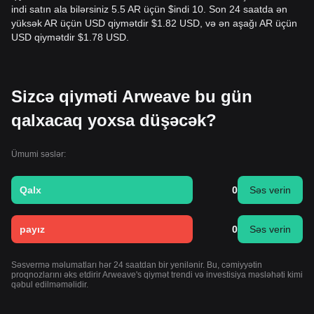
indi satın ala bilərsiniz 5.5 AR üçün $indi 10. Son 24 saatda ən
yüksək AR üçün USD qiymətdir $1.82 USD, və ən aşağı AR üçün
USD qiymətdir $1.78 USD.
Sizcə qiyməti Arweave bu gün
qalxacaq yoxsa düşəcək?
Ümumi səslər:
Qalx
0
Səs verin
payız
0
Səs verin
Səsvermə məlumatları hər 24 saatdan bir yenilənir. Bu, cəmiyyətin
proqnozlarını əks etdirir Arweave's qiymət trendi və investisiya məsləhəti kimi
qəbul edilməməlidir.