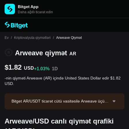
Bitget App
Daha ağıllı ticarət edin
Ev
/
Kriptovalyuta qiymətləri
/
Arweave Qiymət
Arweave qiymət
AR
$1.82
USD
+1.03%
1D
-nin qiyməti Arweave (AR) içində United States Dollar edir $1.82
USD.
Bitget AR/USDT ticarət cütü vasitəsilə Arweave üçün s
pot ticarət təklif edir. AR/USDT-nin cari qiyməti 1.813,
24 saatlıq ticarət həcmi isə $15,963.61-dir. Arweave a
Arweave/USD canlı qiymət qrafiki
ktivinin bazar kapitallaşması $119,369,826.53, dövriyy
ədəki təklifi isə 65.65M AR-dir. Məlumat mənbəyi: Bitg