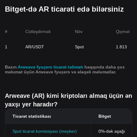
Bitget-də AR ticarəti edə bilərsiniz
#
Cütləşdirmək
Növ
Qiymət
1
AR/USDT
Spot
1.813
Baxın
Arweave fyuçers ticarət təlimatı
haqqında daha çox
məlumat üçün Arweave fyuçers və əlaqəli məlumatlar.
Arweave (AR) kimi kriptoları almaq üçün ən
yaxşı yer haradır?
Ticarət statistikası
Bitget
Spot ticarət komissiyası (meyker)
0%-dək aşağı