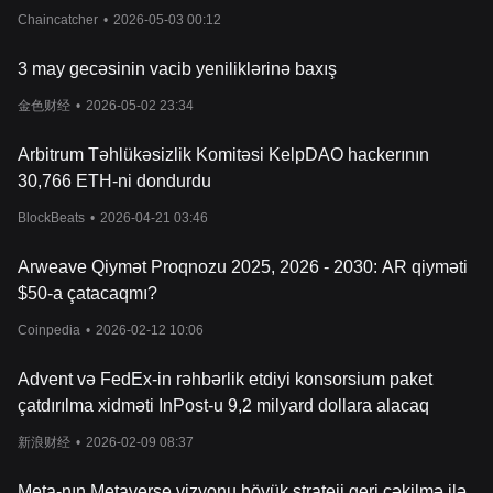
nin dondurulmasını aradan qaldırmaq qərarına gəlib
Chaincatcher
•
2026-05-03 00:12
3 may gecəsinin vacib yeniliklərinə baxış
金色财经
•
2026-05-02 23:34
Arbitrum Təhlükəsizlik Komitəsi KelpDAO hackerının
30,766 ETH-ni dondurdu
BlockBeats
•
2026-04-21 03:46
Arweave Qiymət Proqnozu 2025, 2026 - 2030: AR qiyməti
$50-a çatacaqmı?
Coinpedia
•
2026-02-12 10:06
Advent və FedEx-in rəhbərlik etdiyi konsorsium paket
çatdırılma xidməti InPost-u 9,2 milyard dollara alacaq
新浪财经
•
2026-02-09 08:37
Meta-nın Metaverse vizyonu böyük strateji geri çəkilmə ilə