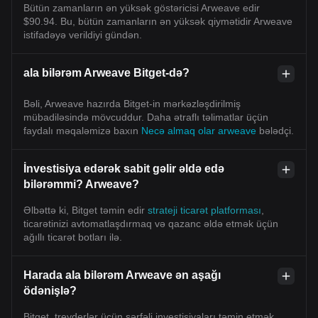
Bütün zamanların ən yüksək göstəricisi Arweave edir
$90.94. Bu, bütün zamanların ən yüksək qiymətidir Arweave
istifadəyə verildiyi gündən.
ala bilərəm Arweave Bitget-də?
Bəli, Arweave hazırda Bitget-in mərkəzləşdirilmiş
mübadiləsində mövcuddur. Daha ətraflı təlimatlar üçün
faydalı məqaləmizə baxın
Necə almaq olar arweave
bələdçi.
İnvestisiya edərək sabit gəlir əldə edə
bilərəmmi? Arweave?
Əlbəttə ki, Bitget təmin edir
strateji ticarət platforması
,
ticarətinizi avtomatlaşdırmaq və qazanc əldə etmək üçün
ağıllı ticarət botları ilə.
Harada ala bilərəm Arweave ən aşağı
ödənişlə?
Bitget, treyderlər üçün sərfəli investisiyaları təmin etmək