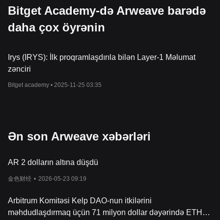
Bitget Academy-də Arweave barədə
daha çox öyrənin
Irys (IRYS): İlk proqramlaşdırıla bilən Layer-1 Məlumat
zənciri
Bitget academy •
2025-11-25 03:35
Ən son Arweave xəbərləri
AR 2 dolların altına düşdü
金色财经
•
2026-05-23 09:19
Arbitrum Komitəsi Kelp DAO-nun itkilərini
məhdudlaşdırmaq üçün 71 milyon dollar dəyərində ETH-