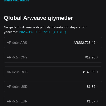
Daha çox baxın
Qlobal Arweave qiymətlər
Nə qədərdir Arweave digər valyutalarda indi dəyər? Son
yeniləmə:
2026-08-10 09:29:11（UTC+0）
AR üçün ARS
ARS$2,725.49
AR üçün CNY
¥12.26
AR üçün RUB
₽149.59
AR üçün USD
$1.82
AR üçün EUR
€1.57