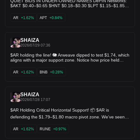
QUIET BIDS IN UNDER-OWNED NAMES DePIN Networks:
$AKT $0.40–$0.65 $HNT $0.18–$0.30 $LPT $1.15–$1.85
Decentralized Storage: $FIL $0.60–$0.95 $AR $1.50–$2.25
High-Performance L1s: $APT $0.50–$0.80 $INJ $4.50–
AR
+1.62%
APT
+0.84%
$6.50 Market structure remains compressed with capital
selective. Throughput metrics and revenue trails continue to
favor under-owned infrastructure over pure narrative names
Bids are accumulating quietly in these ranges as float
SHAIZA
remains light relative to activity Not financial advice. DYOR
2026/07/29 07:36
$AR holding the line! 🐘 Arweave dipped to test $1.74, which
aligns with a major support zone. Notice how price held
above the prior swing lows despite market volatility—that's
structural strength right there. Volume is steady, and a push
AR
+1.62%
BNB
+0.28%
back above $2.00 will flip momentum back to full bullish.
$AR is a core infrastructure hold and this setup offers one of
the cleanest entry points we've seen in weeks! $BNB
$1INCH
SHAIZA
2026/07/28 17:07
$AR Holding Critical Horizontal Support! 📦 $AR is
defending the $1.79–$1.80 macro pivot zone. We’ve seen
incredible buying volume step up in this area previously to
drive prices past $2.79. Sellers are losing strength at these
AR
+1.62%
RUNE
+0.97%
discount levels! 🚀 $RUNE