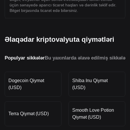
üçün sənayedə aparıcı ticarət haqları və dərinlik təklif edir.
Bitget birjasında ticarət edə bilərsiniz.
Əlaqədar kriptovalyuta qiymətləri
Populyar sikkələr
Bu yaxınlarda əlavə edilmiş sikkələr
O
Dogecoin Qiymət
Shiba Inu Qiymət
(USD)
(USD)
Smooth Love Potion
Terra Qiymət (USD)
Qiymət (USD)