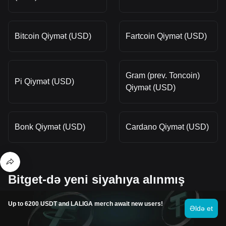
Bitcoin Qiymət (USD)
Fartcoin Qiymət (USD)
Gram (prev. Toncoin)
Pi Qiymət (USD)
Qiymət (USD)
Bonk Qiymət (USD)
Cardano Qiymət (USD)
Bitget-də yeni siyahıya alınmış
sikkələrin qiymətləri
Up to 6200 USDT and LALIGA merch await new users!
Əldə et