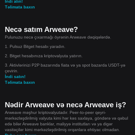
İndi alın!
Təlimata baxın
Necə satım Arweave?
Pulunuzu necə çıxarmağı öyrənin Arweave dəqiqələrdə.
1. Pulsuz Bitget hesabı yaradın.
2. Bitget hesabınıza kriptovalyuta yatırın.
3. Aktivlərinizi P2P bazarında fiata və ya spot bazarda USDT-yə
çevirin.
İndi satın!
Təlimata baxın
Nədir Arweave və necə Arweave iş?
Arweave məşhur kriptovalyutadır. Peer-to-peer qeyri-
mərkəzləşdirilmiş valyuta kimi hər kəs saxlaya, göndərə və qəbul
edə bilər Arweave banklar, maliyyə institutları və ya digər
vasitəçilər kimi mərkəzləşdirilmiş orqanlara ehtiyac olmadan.