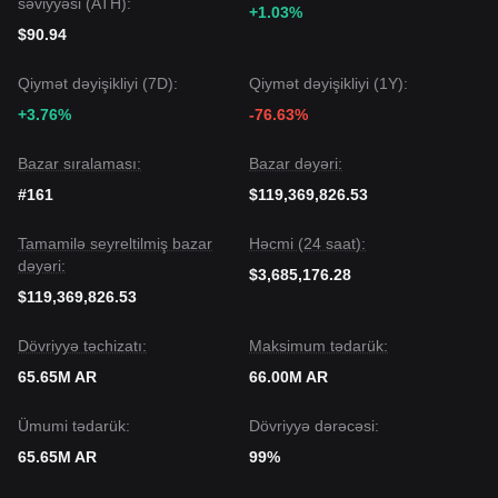
səviyyəsi (ATH):
Aqressiv alış həcminin olmaması treyderlərin kriptovalyuta
+1.03%
bazarının ümumi hissəsindən daha aydın siqnal gözlədiyini
$90.94
göstərir.
Bazar Perspektivi
Qiymət dəyişikliyi (7D):
Qiymət dəyişikliyi (1Y):
Əgər Arweave
$1.86
-nın üstündə uğurla qırılma edə bilsə,
+3.76%
-76.63%
dərhal hədəf
$1.97
olacaq. Əks halda,
$1.75
dəstəyini
itirərsə, qiymət
$1.68
istiqamətində düşə bilər.
Bazar Konsensusu
Bazar sıralaması:
Bazar dəyəri:
Analitiklər arasında ümumi konsensus ondan ibarətdir ki,
#161
$119,369,826.53
Arweave yaxın dövrdə davamlı volatillik və ya yan hərəkət
göstərə bilsə də,
$1.75
dəstək səviyyəsi qorunduğu
Tamamilə seyreltilmiş bazar
müddətdə orta müddətli trend
Ehtiyatlı Optimistik
Həcmi (24 saat):
qalır.
dəyəri:
$3,685,176.28
$119,369,826.53
Dövriyyə təchizatı:
Maksimum tədarük:
65.65M AR
66.00M AR
Ümumi tədarük:
Dövriyyə dərəcəsi:
65.65M AR
99%