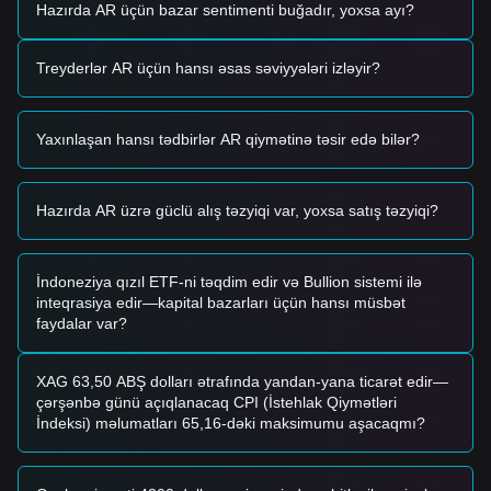
•
İnfrastrukturun dezentralizasiyası:
yükləmələrin
Hazırda AR üçün bazar sentimenti buğadır, yoxsa ayı?
dezentralizasiyası üçün HyperBEAM bundlers-in
inteqrasiyası şəbəkənin texniki əsasını gücləndirib,
Treyderlər AR üçün hansı əsas səviyyələri izləyir?
investorlarda senzura müqavimətli yol xəritəsinə inamı
artırıb.
Ticarət Siqnalları
Yaxınlaşan hansı tədbirlər AR qiymətinə təsir edə bilər?
Hazırkı texniki quruluş və bazar impulsuna əsasən, istinad
üçün aşağıdakı ticarət strategiyaları tövsiyə olunur:
Potensial Satınalma Zonası
• Əgər Arweave-in qiyməti
$1.72 - $1.76
dəstək zonasına
Hazırda AR üzrə güclü alış təzyiqi var, yoxsa satış təzyiqi?
yaxınlaşarsa və rebound (geri dönüş) əlamətləri göstərərsə,
bu qısa müddətli alış imkanı yarada bilər.
•
$1.86
müqavimət səviyyəsinin üstündə, ticarət həcminin
İndoneziya qızıl ETF-ni təqdim edir və Bullion sistemi ilə
əhəmiyyətli dərəcədə artması ilə birlikdə baş verən breakout
inteqrasiya edir—kapital bazarları üçün hansı müsbət
yeni yüksəliş trendinin başladığını təsdiqləyə bilər.
faydalar var?
Risk Ssenarisi
• Əgər qiymət
$1.65 - $1.68
makro dəstək səviyyəsindən
aşağı düşərsə, bazar daha dərin korrektə mərhələsinə daxil
XAG 63,50 ABŞ dolları ətrafında yandan-yana ticarət edir—
ola bilər və bu, tarixi minimumların yoxlanılmasına qədər
çərşənbə günü açıqlanacaq CPI (İstehlak Qiymətləri
gedə bilər.
İndeksi) məlumatları 65,16-dəki maksimumu aşacaqmı?
Satınalma Strategiyası
Hazırkı bazar strukturu əsasında analitiklər aşağıdakı
yanaşmaları təklif edir: