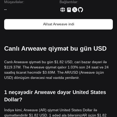
Müqavilələr
:
Bağlantılar
:
--
Al/sat Arweave indi
Canlı Arweave qiymət bu gün USD
Canlı Arweave qiyməti bu gün $1.82 USD, cari bazar dəyəri ilə
$119.37M. The Arweave qiymət qalxır 1.03% son 24 saat və 24
saatlıq ticarət həcmidir $3.69M. The AR/USD (Arweave üçün
USD) dönüşüm dərəcəsi real vaxtda yenilənir.
1 neçəyədir Arweave dəyər United States
Dollar?
İndiyə kimi, Arweave (AR) qiymət United States Dollar ilə
qiymətləndirilir $1.82 USD. 1 ədəd ala bilərsinizAR üçün $1.82