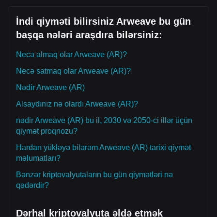
İndi qiyməti bilirsiniz Arweave bu gün
başqa nələri araşdıra bilərsiniz:
Necə almaq olar Arweave (AR)?
Necə satmaq olar Arweave (AR)?
Nədir Arweave (AR)
Alsaydınız nə olardı Arweave (AR)?
nədir Arweave (AR) bu il, 2030 və 2050-ci illər üçün
qiymət proqnozu?
Hardan yükləyə bilərəm Arweave (AR) tarixi qiymət
məlumatları?
Bənzər kriptovalyutaların bu gün qiymətləri nə
qədərdir?
Dərhal kriptovalyuta əldə etmək