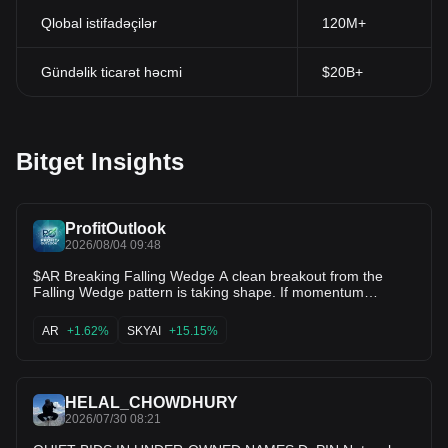
Qlobal istifadəçilər
120M+
Gündəlik ticarət həcmi
$20B+
Bitget Insights
ProfitOutlook
2026/08/04 09:48
$AR Breaking Falling Wedge A clean breakout from the
Falling Wedge pattern is taking shape. If momentum
continues and buyers step in, $3 could be the first major
target, with the potential for even higher levels in the coming
AR
+1.62%
SKYAI
+15.15%
sessions. 👀 Keep this one on your watchlist—price action is
getting interesting. $SKYAI $CYS
HELAL_CHOWDHURY
2026/07/30 08:21