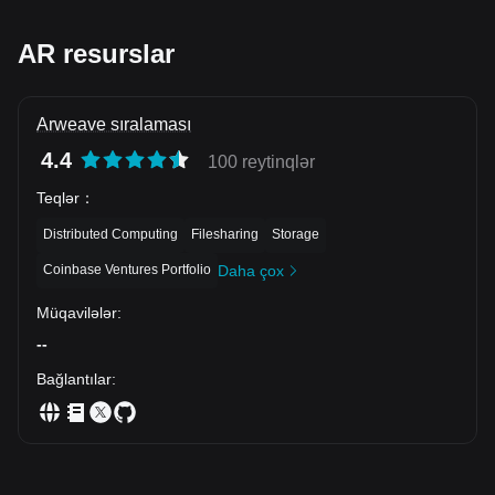
AR resurslar
Arweave sıralaması
4.4
100 reytinqlər
Teqlər
：
Distributed Computing
Filesharing
Storage
Coinbase Ventures Portfolio
Daha çox
Müqavilələr
:
--
Bağlantılar
: