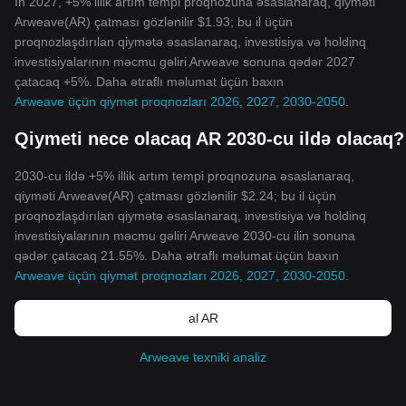
In 2027, +5% illik artım tempi proqnozuna əsaslanaraq, qiyməti
Arweave(AR) çatması gözlənilir $1.93; bu il üçün
proqnozlaşdırılan qiymətə əsaslanaraq, investisiya və holdinq
investisiyalarının məcmu gəliri Arweave sonuna qədər 2027
çatacaq +5%. Daha ətraflı məlumat üçün baxın
Arweave üçün qiymət proqnozları 2026, 2027, 2030-2050
.
Qiymeti nece olacaq AR 2030-cu ildə olacaq?
2030-cu ildə +5% illik artım tempi proqnozuna əsaslanaraq,
qiyməti Arweave(AR) çatması gözlənilir $2.24; bu il üçün
proqnozlaşdırılan qiymətə əsaslanaraq, investisiya və holdinq
investisiyalarının məcmu gəliri Arweave 2030-cu ilin sonuna
qədər çatacaq 21.55%. Daha ətraflı məlumat üçün baxın
Arweave üçün qiymət proqnozları 2026, 2027, 2030-2050
.
al AR
Arweave texniki analiz