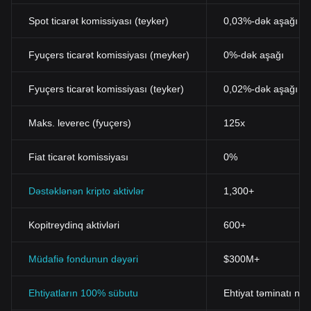
Spot ticarət komissiyası (teyker)
0,03%-dək aşağı (B
Fyuçers ticarət komissiyası (meyker)
0%-dək aşağı
Fyuçers ticarət komissiyası (teyker)
0,02%-dək aşağı
Maks. leverec (fyuçers)
125x
Fiat ticarət komissiyası
0%
Dəstəklənən kripto aktivlər
1,300+
Kopitreydinq aktivləri
600+
Müdafiə fondunun dəyəri
$300M+
Ehtiyatların 100% sübutu
Ehtiyat təminatı nis