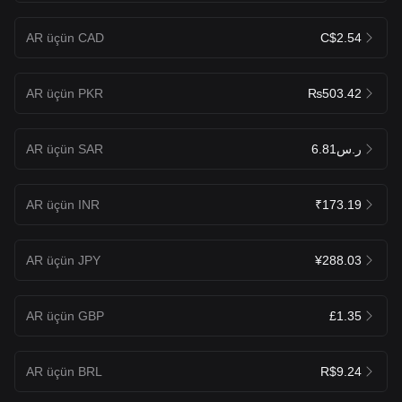
AR üçün CAD
C$2.54
AR üçün PKR
₨503.42
AR üçün SAR
ر.س6.81
AR üçün INR
₹173.19
AR üçün JPY
¥288.03
AR üçün GBP
£1.35
AR üçün BRL
R$9.24