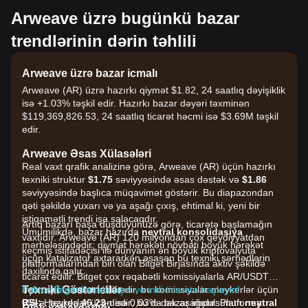
Arweave üzrə bugünkü bazar
trendlərinin dərin təhlili
Arweave üzrə bazar icmalı
Arweave (AR) üzrə hazırkı qiymət $1.82, 24 saatlıq dəyişiklik
isə +1.03% təşkil edir. Hazırkı bazar dəyəri təxminən
$119,369,826.53, 24 saatlıq ticarət həcmi isə $3.69M təşkil
edir.
Arweave Əsas Xülasələri
Real vaxt qrafik analizinə görə, Arweave (AR) üçün hazırkı
texniki struktur
$1.75
səviyyəsində əsas dəstək və
$1.86
səviyyəsində başlıca müqavimət göstərir. Bu diapazondan
qəti şəkildə yuxarı və ya aşağı çıxış, ehtimal ki, yeni bir
istiqamətli trendi işə salacaqdır.
Artıq bazarı başa düşdüyünüzə görə, ticarətə başlamağın
Ümumilikdə, bazar hazırda
neytral konsolidasiya
vaxtıdır. Arweave (AR) 120 milyondan çox qeydiyyatdan
mərhələsindədir; qiymət hərəkəti növbəti böyük hərəkət
keçmiş istifadəçisi ilə dünyanın ən böyük kriptovalyuta
üçün katalizator axtararkən əsasən bu texniki sərhədlərin
platformalarından biri olan Bitget Birjasında aktiv şəkildə
daxilində qalır.
ticarət edilir. Bitget çox rəqabətli komissiyalarla AR/USDT
Texniki Göstəricilər
üçün spot ticarət təklif edir, bu komissiyalar meykerlər üçün
Pulsuz Bitget hesabı açın və indi ticarətə başlayın!
RSI:
0%-ə, teykerlər üçün isə 0,03%-dək aşağıdır. Platforma
Hazırda
46.23
-dədir; bu da bazar impulsunun
neytral