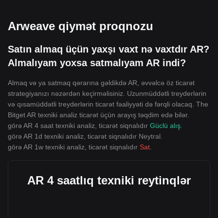
Arweave qiymət proqnozu
Satın almaq üçün yaxşı vaxt nə vaxtdır AR?
Almalıyam yoxsa satmalıyam AR indi?
Almaq və ya satmaq qərarına gəldikdə AR, əvvəlcə öz ticarət
strategiyanızı nəzərdən keçirməlisiniz. Uzunmüddətli treyderlərin
və qısamüddətli treyderlərin ticarət fəaliyyəti də fərqli olacaq. The
Bitget AR texniki analiz ticarət üçün arayış təqdim edə bilər.
görə AR 4 saat texniki analiz, ticarət siqnalıdır
Güclü alış
.
görə AR 1d texniki analiz, ticarət siqnalıdır
Neytral
.
görə AR 1w texniki analiz, ticarət siqnalıdır
Sat
.
AR 4 saatlıq texniki reytinqlər