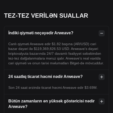
TEZ-TEZ VERİLƏN SUALLAR
İndiki qiyməti neçəyədir Arweave?
Canlı qiyməti Arweave edir $1.82 başına (AR/USD) cari
bazar dəyəri ilə $119,369,826.53 USD. Arweave's dəyəri
kriptovalyuta bazarında 24/7 davamlı fəaliyyət səbəbindən
tez-tez dalğalanmalara məruz qalır. Arweave's real vaxtda
cari qiyməti və onun tarixi məlumatları Bitget-də mövcuddur.
24 saatlıq ticarət həcmi nədir Arweave?
Son 24 saat ərzində ticarət həcmi Arweave edir $3.69M.
Bütün zamanların ən yüksək göstəricisi nədir
Arweave?