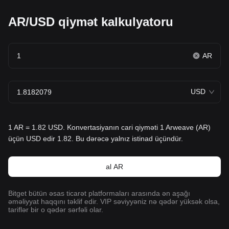
AR/USD qiymət kalkulyatoru
AR
USD
1 AR = 1.82 USD. Konvertasiyanın cari qiyməti 1 Arweave (AR)
üçün USD edir 1.82. Bu dərəcə yalnız istinad üçündür.
al AR
Bitget bütün əsas ticarət platformaları arasında ən aşağı
əməliyyat haqqını təklif edir. VIP səviyyəniz nə qədər yüksək olsa,
tariflər bir o qədər sərfəli olar.