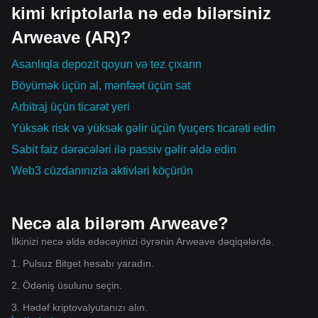
kimi kriptolarla nə edə bilərsiniz
Arweave (AR)?
Asanlıqla depozit qoyun və tez çıxarın
Böyümək üçün al, mənfəət üçün sat
Arbitraj üçün ticarət yeri
Yüksək risk və yüksək gəlir üçün fyuçers ticarəti edin
Sabit faiz dərəcələri ilə passiv gəlir əldə edin
Web3 cüzdanınızla aktivləri köçürün
Necə ala bilərəm Arweave?
İlkinizi necə əldə edəcəyinizi öyrənin Arweave dəqiqələrdə.
1. Pulsuz Bitget hesabı yaradın.
2. Ödəniş üsulunu seçin.
3. Hədəf kriptovalyutanızı alın.