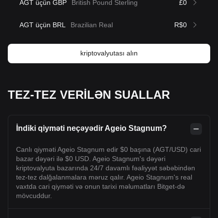
AGT üçün GBP
British Pound Sterling
£0
AGT üçün BRL
Brazilian Real
R$0
kriptovalyutası alın
TEZ-TEZ VERİLƏN SUALLAR
İndiki qiyməti neçəyədir Ageio Stagnum?
Canlı qiyməti Ageio Stagnum edir $0 başına (AGT/USD) cari
bazar dəyəri ilə $0 USD. Ageio Stagnum's dəyəri
kriptovalyuta bazarında 24/7 davamlı fəaliyyət səbəbindən
tez-tez dalğalanmalara məruz qalır. Ageio Stagnum's real
vaxtda cari qiyməti və onun tarixi məlumatları Bitget-də
mövcuddur.