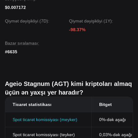
$0.007172
Qiymət dəyişikliyi (7D):
Qiymət dəyişikliyi (1Y):
-98.37%
Bazar sıralaması:
#6635
Ageio Stagnum (AGT) kimi kriptoları almaq
üçün ən yaxşı yer haradır?
Ticarət statistikası
Bitget
Spot ticarət komissiyası (meyker)
0%-dək aşağı
Spot ticarət komissiyası (teyker)
0,03%-dək aşağı (B