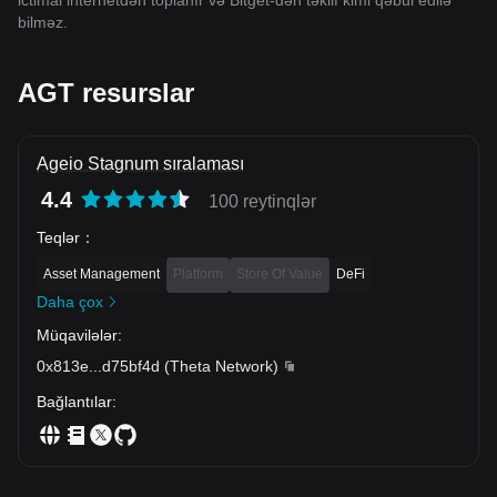
ictimai internetdən toplanır və Bitget-dən təklif kimi qəbul edilə
bilməz.
AGT resurslar
Ageio Stagnum sıralaması
4.4
100 reytinqlər
Teqlər
：
Asset Management
Platform
Store Of Value
DeFi
Daha çox
Müqavilələr
:
0x813e
...
d75bf4d
(
Theta Network
)
Bağlantılar
: