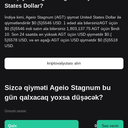
States Dollar?
İndiyə kimi, Ageio Stagnum (AGT) qiymət United States Dollar ilə
qiymətləndirilir $0.{​5}5546 USD. 1 ədəd ala bilərsinizAGT üçün
$0.{​5}5546 indi satın ala bilərsiniz 1,803,137.75 AGT üçün $indi
10. Son 24 saatda ən yüksək AGT üçün USD qiymətdir $0.{​
5}5578 USD, və ən aşağı AGT üçün USD qiymətdir $0.{​5}5518
USD.
kriptovalyutası alın
Sizcə qiyməti Ageio Stagnum bu
gün qalxacaq yoxsa düşəcək?
Ümumi səslər:
Qalx
0
Səs verin