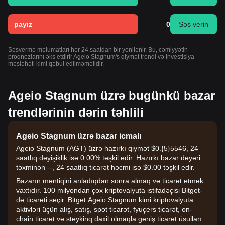
payız
0
Səs verin
Səsvermə məlumatları hər 24 saatdan bir yenilənir. Bu, cəmiyyətin
proqnozlarını əks etdirir Ageio Stagnum's qiymət trendi və investisiya
məsləhəti kimi qəbul edilməməlidir.
Ageio Stagnum üzrə bugünkü bazar
trendlərinin dərin təhlili
Ageio Stagnum üzrə bazar icmalı
Ageio Stagnum (AGT) üzrə hazırkı qiymət $0.{​5}5546, 24
saatlıq dəyişiklik isə 0.00% təşkil edir. Hazırkı bazar dəyəri
təxminən --, 24 saatlıq ticarət həcmi isə $0.00 təşkil edir.
Bazarın məntiqini anladıqdan sonra almaq və ticarət etmək
vaxtıdır. 100 milyondan çox kriptovalyuta istifadəçisi Bitget-
də ticarəti seçir. Bitget Ageio Stagnum kimi kriptovalyuta
aktivləri üçün alış, satış, spot ticarət, fyuçers ticarət, on-
chain ticarət və steykinq daxil olmaqla geniş ticarət üsullarını