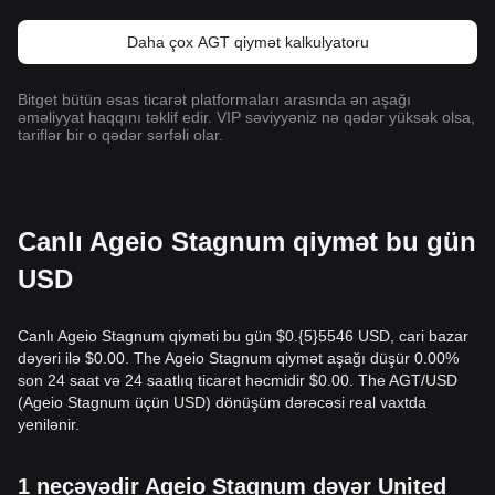
Daha çox AGT qiymət kalkulyatoru
Bitget bütün əsas ticarət platformaları arasında ən aşağı
əməliyyat haqqını təklif edir. VIP səviyyəniz nə qədər yüksək olsa,
tariflər bir o qədər sərfəli olar.
Canlı Ageio Stagnum qiymət bu gün
USD
Canlı Ageio Stagnum qiyməti bu gün $0.{​5}5546 USD, cari bazar
dəyəri ilə $0.00. The Ageio Stagnum qiymət aşağı düşür 0.00%
son 24 saat və 24 saatlıq ticarət həcmidir $0.00. The AGT/USD
(Ageio Stagnum üçün USD) dönüşüm dərəcəsi real vaxtda
yenilənir.
1 neçəyədir Ageio Stagnum dəyər United