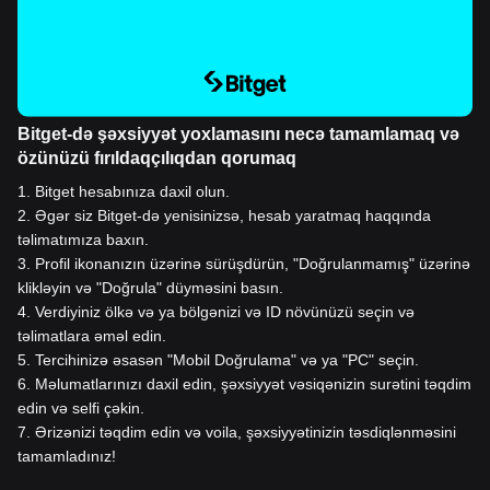
Bitget-də şəxsiyyət yoxlamasını necə tamamlamaq və
özünüzü fırıldaqçılıqdan qorumaq
1
.
Bitget hesabınıza daxil olun.
2
.
Əgər siz Bitget-də yenisinizsə, hesab yaratmaq haqqında
təlimatımıza baxın.
3
.
Profil ikonanızın üzərinə sürüşdürün, "Doğrulanmamış" üzərinə
klikləyin və "Doğrula" düyməsini basın.
4
.
Verdiyiniz ölkə və ya bölgənizi və ID növünüzü seçin və
təlimatlara əməl edin.
5
.
Tercihinizə əsasən "Mobil Doğrulama" və ya "PC" seçin.
6
.
Məlumatlarınızı daxil edin, şəxsiyyət vəsiqənizin surətini təqdim
edin və selfi çəkin.
7
.
Ərizənizi təqdim edin və voila, şəxsiyyətinizin təsdiqlənməsini
tamamladınız!