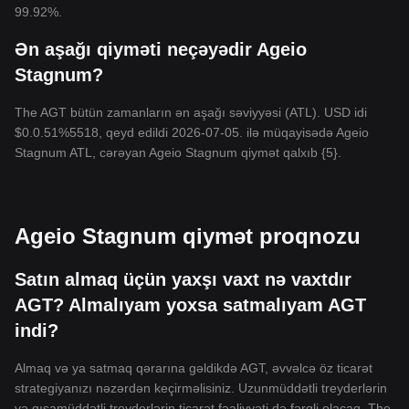
99.92%.
Ən aşağı qiyməti neçəyədir Ageio
Stagnum?
The AGT bütün zamanların ən aşağı səviyyəsi (ATL). USD idi
$0.0.51%5518, qeyd edildi 2026-07-05. ilə müqayisədə Ageio
Stagnum ATL, cərəyan Ageio Stagnum qiymət qalxıb {5}.
Ageio Stagnum qiymət proqnozu
Satın almaq üçün yaxşı vaxt nə vaxtdır
AGT? Almalıyam yoxsa satmalıyam AGT
indi?
Almaq və ya satmaq qərarına gəldikdə AGT, əvvəlcə öz ticarət
strategiyanızı nəzərdən keçirməlisiniz. Uzunmüddətli treyderlərin
və qısamüddətli treyderlərin ticarət fəaliyyəti də fərqli olacaq. The