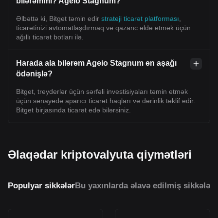
bilərəmmi? Ageio Stagnum?
Əlbəttə ki, Bitget təmin edir
strateji ticarət platforması
,
ticarətinizi avtomatlaşdırmaq və qazanc əldə etmək üçün
ağıllı ticarət botları ilə.
Harada ala bilərəm Ageio Stagnum ən aşağı
ödənişlə?
Bitget, treyderlər üçün sərfəli investisiyaları təmin etmək
üçün sənayedə aparıcı ticarət haqları və dərinlik təklif edir.
Bitget birjasında ticarət edə bilərsiniz.
Əlaqədar kriptovalyuta qiymətləri
Populyar sikkələr
Bu yaxınlarda əlavə edilmiş sikkələr
O