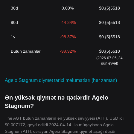
30d
0.00%
$0.{5}5518
90d
-44.34%
$0.{5}5518
1y
-98.37%
$0.{5}5518
Bütün zamanlar
-99.92%
$0.{5}5518
(2026-07-05, 34
gün əvvəl)
Ageio Stagnum qiymət tarixi məlumatları (hər zaman)
Ən yüksək qiymət nə qədərdir Ageio
Stagnum?
The AGT bütün zamanların ən yüksək səviyyəsi (ATH). USD idi
$0.007172, qeyd edildi 2024-04-14. ilə müqayisədə Ageio
Stagnum ATH, cərəyan Ageio Stagnum qiymət aşağı düşür