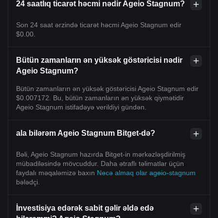
24 saatlıq ticarət həcmi nədir Ageio Stagnum?
Son 24 saat ərzində ticarət həcmi Ageio Stagnum edir
$0.00.
Bütün zamanların ən yüksək göstəricisi nədir
Ageio Stagnum?
Bütün zamanların ən yüksək göstəricisi Ageio Stagnum edir
$0.007172. Bu, bütün zamanların ən yüksək qiymətidir
Ageio Stagnum istifadəyə verildiyi gündən.
ala bilərəm Ageio Stagnum Bitget-də?
Bəli, Ageio Stagnum hazırda Bitget-in mərkəzləşdirilmiş
mübadiləsində mövcuddur. Daha ətraflı təlimatlar üçün
faydalı məqaləmizə baxın
Necə almaq olar ageio-stagnum
bələdçi.
İnvestisiya edərək sabit gəlir əldə edə