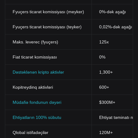
Fyuçers ticarət komissiyası (meyker)
0%-dək aşağı
Fyuçers ticarət komissiyası (teyker)
0,02%-dək aşağı
Maks. leverec (fyuçers)
125x
Fiat ticarət komissiyası
0%
Dəstəklənən kripto aktivlər
1,300+
Kopitreydinq aktivləri
600+
Müdafiə fondunun dəyəri
$300M+
Ehtiyatların 100% sübutu
Ehtiyat təminatı nis
Qlobal istifadəçilər
120M+