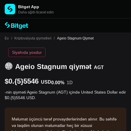
Bitget App
Daha ağıllı ticarət edin
Ev
/
Kriptovalyuta qiymətləri
/
Ageio Stagnum Qiymət
Siyahıda yoxdur
Ageio Stagnum qiymət
AGT
$0.{5}5546
USD
0.00%
1D
-nin qiyməti Ageio Stagnum (AGT) içində United States Dollar edir
$0.{5}5546 USD.
Məlumat üçüncü tərəf provayderlərindən alınır. Bu səhifə
və təqdim olunan məlumatlar heç bir xüsusi