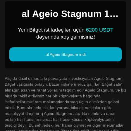
al Ageio Stagnum 1
üçün USD
Yeni Bitget istifadəçiləri üçün
6200 USDT
dəyərində xoş gəlmisiniz!
al Ageio Stagnum indi
Alış da daxil olmaqla kriptovalyuta investisiyaları Ageio Stagnum
Bitget vasitəsilə onlayn, bazar riskinə məruz qalırlar. Bitget satın
almağın asan və rahat yollarını təqdim edir Ageio Stagnum, və biz
birjada təklif etdiyimiz hər bir kriptovalyuta haqqında
istifadəçilərimizi tam məlumatlandırmaq üçün əlimizdən gələni
edirik. Bununla belə, sizdən yarana biləcək nəticələrə görə
məsuliyyət daşımırıq Ageio Stagnum alış. Bu səhifə və daxil
edilən hər hansı məlumat hər hansı xüsusi kriptovalyutanın
təsdiqi deyil. Bu səhifədəki hər hansı qiymət və digər məlumatlar