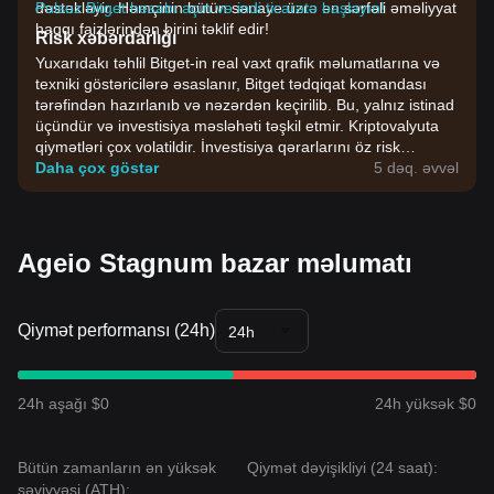
dəstəkləyir. Həmçinin bütün sənaye üzrə ən sərfəli əməliyyat
Pulsuz Bitget hesabı açın və indi ticarətə başlayın!
haqqı faizlərindən birini təklif edir!
Risk xəbərdarlığı
Yuxarıdakı təhlil Bitget-in real vaxt qrafik məlumatlarına və
texniki göstəricilərə əsaslanır, Bitget tədqiqat komandası
tərəfindən hazırlanıb və nəzərdən keçirilib. Bu, yalnız istinad
üçündür və investisiya məsləhəti təşkil etmir. Kriptovalyuta
qiymətləri çox volatildir. İnvestisiya qərarlarını öz risk
dözümlülüyünüzə əsasən verin.
Daha çox göstər
5 dəq. əvvəl
Ageio Stagnum bazar məlumatı
Qiymət performansı (24h)
24h
24h aşağı $0
24h yüksək $0
Bütün zamanların ən yüksək
Qiymət dəyişikliyi (24 saat):
səviyyəsi (ATH):