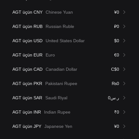
AGT üçün CNY
Chinese Yuan
¥0
AGT üçün RUB
Russian Ruble
₽0
AGT üçün USD
United States Dollar
$0
AGT üçün EUR
Euro
€0
AGT üçün CAD
Canadian Dollar
C$0
AGT üçün PKR
Pakistani Rupee
₨0
AGT üçün SAR
Saudi Riyal
ر.س0
AGT üçün INR
Indian Rupee
₹0
AGT üçün JPY
Japanese Yen
¥0