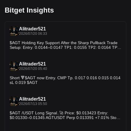
Bitget Insights
Alitrader521
2026/07/20 06:33
$AGT Holding Key Support After the Sharp Pullback Trade
Setup: Entry: 0.0144–0.0147 TP1: 0.0155 TP2: 0.0164 TP3:
0.0180 SL: 0.0138 $AGT
Alitrader521
2026/07/20 05:40
Short 🔻$AGT now Entry. CMP Tp. 0.017 0.016 0.015 0.014
sL 0.019 $AGT
Alitrader521
2026/07/13 05:50
$AGT /USDT Long Signal..🚀 Price: $0.013423 Entry:
$0.01330–0.01345 AGTUSDT Perp 0.013391 +7.01% Stop
Loss: $0.01290 TP1: $0.01360 TP2: $0.01410 TP3:
$0.01480 AGT is trading close to its daily high after a steady