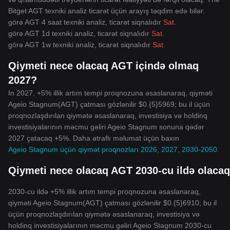
Bitget AGT texniki analiz ticarət üçün arayış təqdim edə bilər.
görə AGT 4 saat texniki analiz, ticarət siqnalıdır
Sat
.
görə AGT 1d texniki analiz, ticarət siqnalıdır
Sat
.
görə AGT 1w texniki analiz, ticarət siqnalıdır
Sat
.
Qiymeti nece olacaq AGT içində olmaq
2027?
In 2027, +5% illik artım tempi proqnozuna əsaslanaraq, qiyməti
Ageio Stagnum(AGT) çatması gözlənilir $0.{5}5969; bu il üçün
proqnozlaşdırılan qiymətə əsaslanaraq, investisiya və holdinq
investisiyalarının məcmu gəliri Ageio Stagnum sonuna qədər
2027 çatacaq +5%. Daha ətraflı məlumat üçün baxın
Ageio Stagnum üçün qiymət proqnozları 2026, 2027, 2030-2050
.
Qiymeti nece olacaq AGT 2030-cu ildə olaca
2030-cu ildə +5% illik artım tempi proqnozuna əsaslanaraq,
qiyməti Ageio Stagnum(AGT) çatması gözlənilir $0.{5}6910; bu il
üçün proqnozlaşdırılan qiymətə əsaslanaraq, investisiya və
holdinq investisiyalarının məcmu gəliri Ageio Stagnum 2030-cu