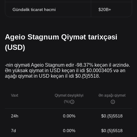
Gündəlik ticarət həcmi
$20B+
Ageio Stagnum Qiymət tarixçəsi
(USD)
-nin qiyməti Ageio Stagnum edir -98.37% keçən il ərzində.
Ən yüksək qiymət in USD keçən il idi $0.0003405 və ən
aşağı qiymət in USD keçən il idi $0.{5}5518.
Vaxt
Qiymət dəyişikliyi
Ən aşağı qiymət
(%)
24h
0.00%
$0.{5}5518
7d
0.00%
$0.{5}5518