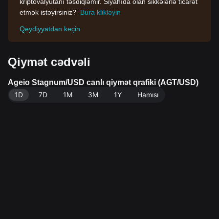
kriptovalyutanı təsdiqləmir. Siyahıda olan sikkələrlə ticarət
etmək istəyirsiniz?
Bura klikləyin
Qeydiyyatdan keçin
Qiymət cədvəli
Ageio Stagnum/USD canlı qiymət qrafiki (AGT/USD)
1D
7D
1M
3M
1Y
Hamısı