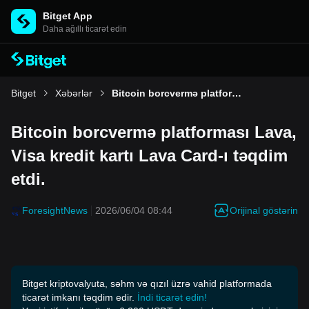
Bitget App
Daha ağıllı ticarət edin
Bitget
Xəbərlər
Bitcoin borcvermə platforması Lava, Visa kredit kartı Lava Card-ı təqdim etdi.
Bitcoin borcvermə platforması Lava,
Visa kredit kartı Lava Card-ı təqdim
etdi.
Orijinal göstərin
ForesightNews
2026/06/04 08:44
Bitget kriptovalyuta, səhm və qızıl üzrə vahid platformada
ticarət imkanı təqdim edir.
İndi ticarət edin!