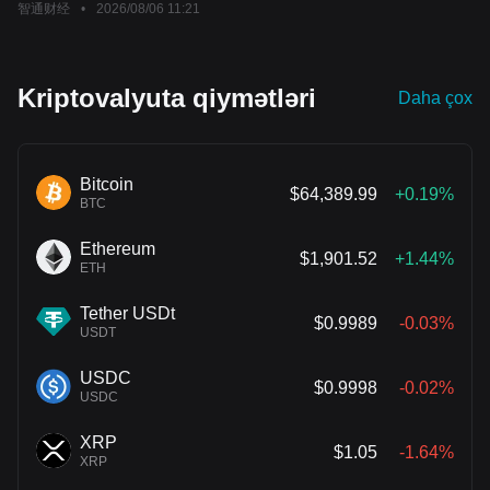
智通财经
•
2026/08/06 11:21
Kriptovalyuta qiymətləri
Daha çox
Bitcoin
$64,389.99
+0.19%
BTC
Ethereum
$1,901.52
+1.44%
ETH
Tether USDt
$0.9989
-0.03%
USDT
USDC
$0.9998
-0.02%
USDC
XRP
$1.05
-1.64%
XRP