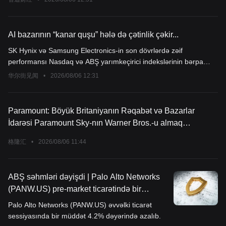
alma müqaviləsinə icazə verdi.
AI bazarının “kanar quşu” hələ də çətinlik çəkir...
SK Hynix və Samsung Electronics-in son dövrlərdə zəif
performansı Nasdaq və ABŞ yarımkeçirici indekslərinin bərpa
olunması ilə ziddiyyət təşkil edir. Bu şirkətlər AI hardware
华尔街见闻
•
2026/08/06 12:31
zəncirinin önündə yerləşdiyi üçün, onların səhmləri adətən AI
dövrünün "kanareykası" hesab olunur. Hazırda bu aktivlərdə AI
tələbinin canlanması siqnalı təsdiqlənməyib və investorlar üçün
Paramount: Böyük Britaniyanın Rəqabət və Bazarlar
əsas sual artıq "AI hələ də böyüyürmü?" yox, "Bu bərpa
İdarəsi Paramount Sky-nın Warner Bros.-u almaq
həqiqətən fundamental faktorlarla, yoxsa kapitalın yenidən
müqaviləsini təsdiqlədi.
bölüşdürülməsi nəticəsində yaranan texniki düzəlişdir?" sualına
格隆汇
•
2026/08/06 11:44
çevrilib.
ABŞ səhmləri dəyişdi | Palo Alto Networks
(PANW.US) pre-market ticarətində bir
müddət 4% ucuzlaşdı, Çində məhsullarının
Palo Alto Networks (PANW.US) əvvəlki ticarət
satışı kibertəhlükəsizlik yoxlamasına məruz
sessiyasında bir müddət 4.2% dəyərində azalıb.
qaldı.