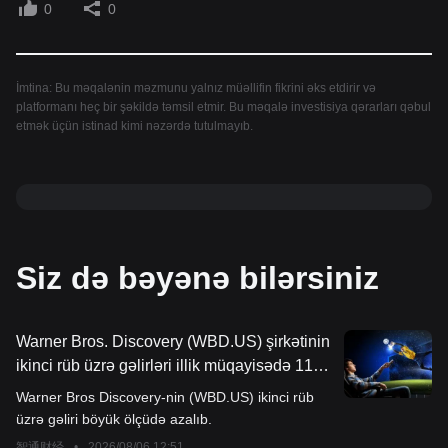
0
0
İmtina: Bu məqalənin məzmunu yalnız müəllifin fikrini əks etdirir və
platformanı heç bir şəkildə təmsil etmir. Bu məqalə investisiya qərarları qəbul
etmək üçün istinad kimi nəzərdə tutulmayıb.
Siz də bəyənə bilərsiniz
Warner Bros. Discovery (WBD.US) şirkətinin
ikinci rüb üzrə gəlirləri illik müqayisədə 11%
azalıb, axın platformasının artımı ənənəvi
Warner Bros Discovery-nin (WBD.US) ikinci rüb
biznesin tənəzzülünü kompensasiya edə
üzrə gəliri böyük ölçüdə azalıb.
bilmir; Böyük Britaniya Paramount-un satın
智通财经
•
2026/08/06 12:51