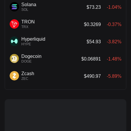
Solana
$73.23
-1.04%
SOL
TRON
$0.3269
-0.37%
TRX
Hyperliquid
$54.93
-3.82%
HYPE
Dogecoin
$0.06891
-1.48%
DOGE
Zcash
$490.97
-5.89%
ZEC