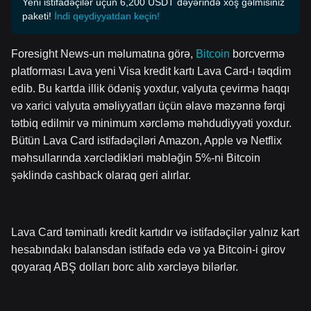
Yeni istifadəçilər üçün 6,200 USDT dəyərində xoş gəlmisiniz
paketi!
İndi qeydiyyatdan keçin!
Foresight News-un məlumatına görə,
Bitcoin
borcvermə
platforması Lava yeni Visa kredit kartı Lava Card-ı təqdim
edib. Bu kartda illik ödəniş yoxdur, valyuta çevirmə haqqı
və xarici valyuta əməliyyatları üçün əlavə məzənnə fərqi
tətbiq edilmir və minimum xərcləmə məhdudiyyəti yoxdur.
Bütün Lava Card istifadəçiləri Amazon, Apple və Netflix
məhsullarında xərclədikləri məbləğin 5%-ni Bitcoin
şəklində cashback olaraq geri alırlar.
Lava Card təminatlı kredit kartıdır və istifadəçilər yalnız kart
hesabındakı balansdan istifadə edə və ya Bitcoin-i girov
qoyaraq ABŞ dolları borc alıb xərcləyə bilərlər.