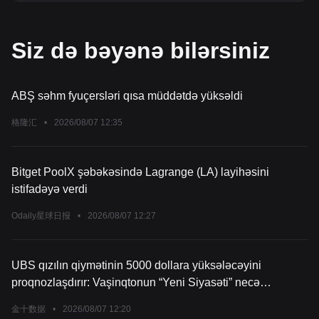
Siz də bəyənə bilərsiniz
ABŞ səhm fyuçersləri qısa müddətdə yüksəldi
格隆汇
•
2026/08/07 12:35
Bitget PoolX şəbəkəsində Lagrange (LA) layihəsini
istifadəyə verdi
Odaily星球日报
•
2026/08/07 12:27
UBS qızılın qiymətinin 5000 dollara yüksələcəyini
proqnozlaşdırır: Vaşinqtonun “Yeni Siyasəti” necə
təhlükəsizlik strategiyasını yenidən formalaşdırır?
金十数据
•
2026/08/07 12:20