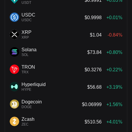
$0.9991
+0.03%
USDT
USDC
$0.9998
+0.01%
USDC
XRP
$1.04
-0.84%
XRP
Solana
$73.84
+0.80%
SOL
TRON
$0.3276
+0.22%
TRX
Hyperliquid
$56.68
+3.19%
HYPE
Dogecoin
$0.06999
+1.56%
DOGE
Zcash
$510.56
+4.01%
ZEC