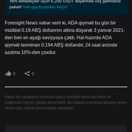
Yeni istifadəçilər üçün 6,200 USDT dəyərində xoş gəlmisiniz
paketi!
İndi qeydiyyatdan keçin!
Foresight News xəbər verir ki, ADA qiyməti bu gün bir
müddət 0.19 ABŞ dollarının altına düşərək 3 yanvar 2021-
dən bəri ən aşağı səviyyəyə çatdı. Hal-hazırda ADA
qiyməti təxminən 0.194 ABŞ dollarıdır, 24 saat ərzində
azalma 10%-dən çoxdur.
0
0
İmtina: Bu məqalənin məzmunu yalnız müəllifin fikrini əks etdirir və
platformanı heç bir şəkildə təmsil etmir. Bu məqalə investisiya qərarları qəbul
etmək üçün istinad kimi nəzərdə tutulmayıb.