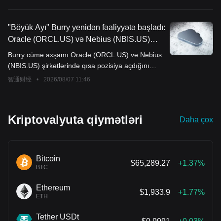
"Böyük Ayı" Burry yenidən fəaliyyətə başladı:
Oracle (ORCL.US) və Nebius (NBIS.US)
şirkətlərinə qarşı şort mövqeyi açdı,
Burry cümə axşamı Oracle (ORCL.US) və Nebius
texnologiya və bulud sənayesində
(NBIS.US) şirkətlərində qısa pozisiya açdığını
balansdan kənar leveraj risklərinə diqqət
açıqladı.
智通财经
•
2026/08/07 11:46
yetirin
Kriptovalyuta qiymətləri
Daha çox
Bitcoin
$65,289.27
+1.37%
BTC
Ethereum
$1,933.9
+1.77%
ETH
Tether USDt