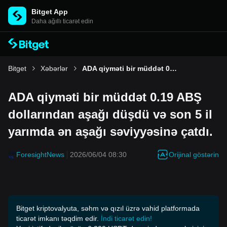
Bitget App
Daha ağıllı ticarət edin
Bitget
Xəbərlər
ADA qiyməti bir müddət 0.19 ABŞ dollarından aşağı düşdü və son 5 il yarımda ən aşağı səviyyəsinə çatdı.
ADA qiyməti bir müddət 0.19 ABŞ
dollarından aşağı düşdü və son 5 il
yarımda ən aşağı səviyyəsinə çatdı.
Orijinal göstərin
ForesightNews
2026/06/04 08:30
Bitget kriptovalyuta, səhm və qızıl üzrə vahid platformada
ticarət imkanı təqdim edir.
İndi ticarət edin!