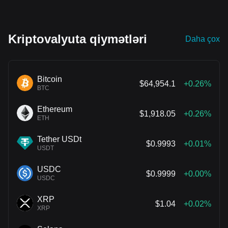
biləcəyinə diqqət yetirin!
Kriptovalyuta qiymətləri
Daha çox
Bitcoin
$64,954.1
+0.26%
BTC
Ethereum
$1,918.05
+0.26%
ETH
Tether USDt
$0.9993
+0.01%
USDT
USDC
$0.9999
+0.00%
USDC
XRP
$1.04
+0.02%
XRP