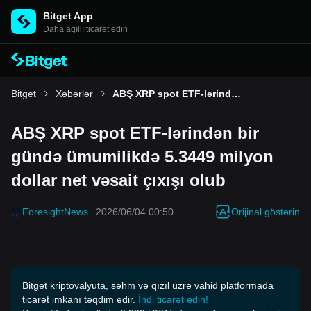
Bitget App
Daha ağıllı ticarət edin
Bitget
Xəbərlər
ABŞ XRP spot ETF-lərindən bir gündə ümumilikdə 5.3449 milyon dollar net vəsait çıxışı olub
ABŞ XRP spot ETF-lərindən bir
gündə ümumilikdə 5.3449 milyon
dollar net vəsait çıxışı olub
Orijinal göstərin
ForesightNews
2026/06/04 00:50
Bitget kriptovalyuta, səhm və qızıl üzrə vahid platformada
ticarət imkanı təqdim edir.
İndi ticarət edin!