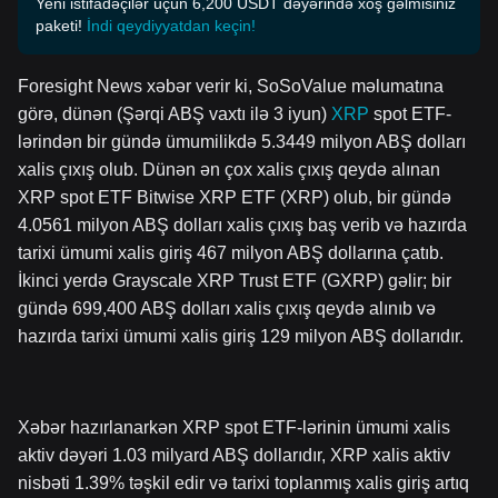
Yeni istifadəçilər üçün 6,200 USDT dəyərində xoş gəlmisiniz
paketi!
İndi qeydiyyatdan keçin!
Foresight News xəbər verir ki, SoSoValue məlumatına
görə, dünən (Şərqi ABŞ vaxtı ilə 3 iyun)
XRP
spot ETF-
lərindən bir gündə ümumilikdə 5.3449 milyon ABŞ dolları
xalis çıxış olub. Dünən ən çox xalis çıxış qeydə alınan
XRP spot ETF Bitwise XRP ETF (XRP) olub, bir gündə
4.0561 milyon ABŞ dolları xalis çıxış baş verib və hazırda
tarixi ümumi xalis giriş 467 milyon ABŞ dollarına çatıb.
İkinci yerdə Grayscale XRP Trust ETF (GXRP) gəlir; bir
gündə 699,400 ABŞ dolları xalis çıxış qeydə alınıb və
hazırda tarixi ümumi xalis giriş 129 milyon ABŞ dollarıdır.
Xəbər hazırlanarkən XRP spot ETF-lərinin ümumi xalis
aktiv dəyəri 1.03 milyard ABŞ dollarıdır, XRP xalis aktiv
nisbəti 1.39% təşkil edir və tarixi toplanmış xalis giriş artıq