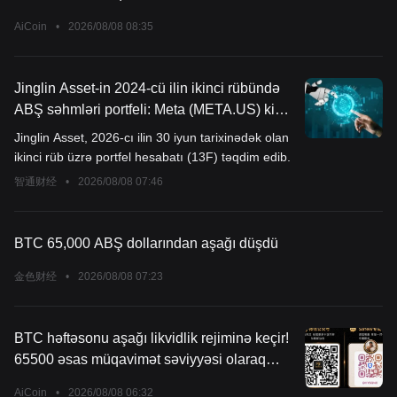
AiCoin
•
2026/08/08 08:35
Jinglin Asset-in 2024-cü ilin ikinci rübündə
ABŞ səhmləri portfeli: Meta (META.US) kimi
populyar texnoloji səhmlərdən tamamilə
Jinglin Asset, 2026-cı ilin 30 iyun tarixinədək olan
çıxıb, ASML (ASML.US) kimi süni intellekt
ikinci rüb üzrə portfel hesabatı (13F) təqdim edib.
hesablama gücü sənaye zəncir şirkətlərinə
智通财经
•
2026/08/08 07:46
yeni sərmayələr yatırıb.
BTC 65,000 ABŞ dollarından aşağı düşdü
金色财经
•
2026/08/08 07:23
BTC həftəsonu aşağı likvidlik rejiminə keçir!
65500 əsas müqavimət səviyyəsi olaraq
qalır, “xəbər dalğası”nın qəfil baş verə
AiCoin
•
2026/08/08 06:32