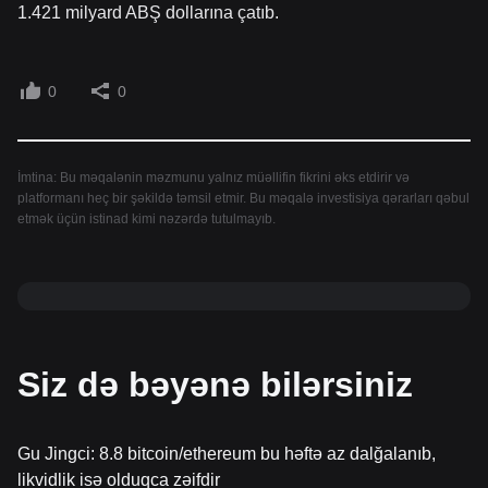
1.421 milyard ABŞ dollarına çatıb.
0
0
İmtina: Bu məqalənin məzmunu yalnız müəllifin fikrini əks etdirir və
platformanı heç bir şəkildə təmsil etmir. Bu məqalə investisiya qərarları qəbul
etmək üçün istinad kimi nəzərdə tutulmayıb.
Siz də bəyənə bilərsiniz
Gu Jingci: 8.8 bitcoin/ethereum bu həftə az dalğalanıb,
likvidlik isə olduqca zəifdir