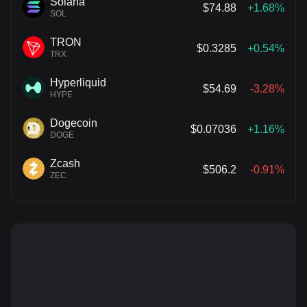
Solana
$74.88
+1.68%
SOL
TRON
$0.3285
+0.54%
TRX
Hyperliquid
$54.69
-3.28%
HYPE
Dogecoin
$0.07036
+1.16%
DOGE
Zcash
$506.2
-0.91%
ZEC