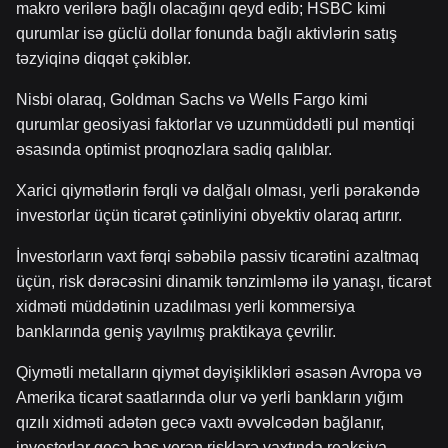
makro verilərə bağlı olacağını qeyd edib; HSBC kimi
qurumlar isə güclü dollar fonunda bağlı aktivlərin satış
təzyiqinə diqqət çəkiblər.
Nisbi olaraq, Goldman Sachs və Wells Fargo kimi
qurumlar geosiyasi faktorlar və uzunmüddətli pul məntiqi
əsasında optimist proqnozlara sadiq qalıblar.
Xarici qiymətlərin fərqli və dalğalı olması, yerli pərakəndə
investorlar üçün ticarət çətinliyini obyektiv olaraq artırır.
İnvestorların vaxt fərqi səbəbilə passiv ticarətini azaltmaq
üçün, risk dərəcəsini dinamik tənzimləmə ilə yanaşı, ticarət
xidməti müddətinin uzadılması yerli kommersiya
banklarında geniş yayılmış praktikaya çevrilir.
Qiymətli metalların qiymət dəyişiklikləri əsasən Avropa və
Amerika ticarət saatlarında olur və yerli bankların yığım
qızılı xidməti adətən gecə vaxtı əvvəlcədən bağlanır,
investorlar gecə baş verən risklərə vaxtında reaksiya