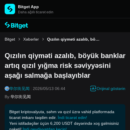
Bitget App
Daha ağıllı ticarət edin
Bitget
Xəbərlər
Qızılın qiyməti azalıb, böyük banklar artıq qızıl yığma risk səviyyəsini aşağı salmağa başlayıblar
Qızılın qiyməti azalıb, böyük banklar
artıq qızıl yığma risk səviyyəsini
aşağı salmağa başlayıblar
Orijinal göstərin
华尔街见闻
2026/05/13 06:44
By
:
华尔街见闻
Bitget kriptovalyuta, səhm və qızıl üzrə vahid platformada
ticarət imkanı təqdim edir.
İndi ticarət edin!
Yeni istifadəçilər üçün 6,200 USDT dəyərində xoş gəlmisiniz
paketi!
İndi qeydiyyatdan keçin!