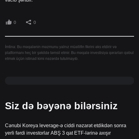
0
0
İmtina: Bu məqalənin məzmunu yalnız müəllifin fikrini əks etdirir və
platformanı heç bir şəkildə təmsil etmir. Bu məqalə investisiya qərarları qəbul
etmək üçün istinad kimi nəzərdə tutulmayıb.
Siz də bəyənə bilərsiniz
Cənubi Koreya leverage-ə ciddi nəzarət etdikdən sonra
yerli fərdi investorlar ABŞ 3 qat ETF-lərinə axışır