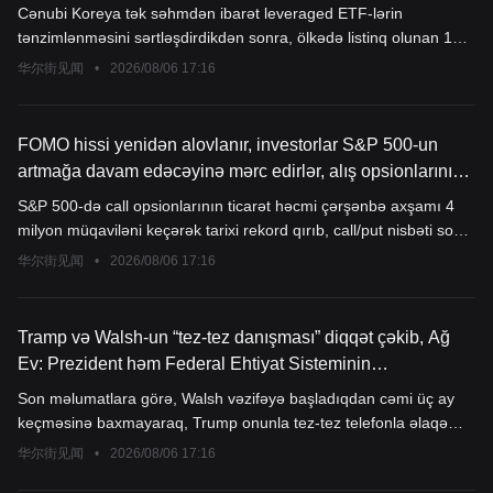
Cənubi Koreya tək səhmdən ibarət leveraged ETF-lərin
tənzimlənməsini sərtləşdirdikdən sonra, ölkədə listinq olunan 16
tək səhmdən ibarət leveraged və inverse ETF-lərin ticarət həcmi
华尔街见闻
•
2026/08/06 17:16
demək olar ki, 90% azalıb. Eyni zamanda iyul ayında Cənubi
Koreyanın ABŞ səhmlərinə xalis alışı 630 milyon dollardan 4,64
milyard dollara yüksəlib. SOXL, TQQQ kimi üçqat leveraged
FOMO hissi yenidən alovlanır, investorlar S&P 500-un
instrumentlər yeni favoriyə çevrilib, real risk ekspozisiyası isə
artmağa davam edəcəyinə mərc edirlər, alış opsionlarının
azalmaq əvəzinə artıb. Cənubi Koreya tənzimləyicilərinin "balon
ticarət həcmi tarixdə ən yüksək səviyyəyə çatıb
S&P 500-də call opsionlarının ticarət həcmi çərşənbə axşamı 4
effekti" artıq müşahidə olunub, akademiklər isə siyasətin
milyon müqaviləni keçərək tarixi rekord qırıb, call/put nisbəti son
effektivliyi ilə bağlı şübhələrini bildirirlər.
15 ildə üçüncü ən yüksək səviyyəyə çatıb. FOMO hissləri bazara
华尔街见闻
•
2026/08/06 17:16
rəhbərlik edir, 40 milyon dollarlıq cəsarətli mərc bir gündə 23
milyon dollardan çox qazanc gətirib. Maliyyə hesabatlarının
gözləntiləri aşması və bərabər çəkili indekslərin ardıcıl olaraq yeni
Tramp və Walsh-un “tez-tez danışması” diqqət çəkib, Ağ
rekordlar qırması, bull-market-in yalnız AI ilə məhdudlaşmadığını
Ev: Prezident həm Federal Ehtiyat Sisteminin
göstərir. UBS-in ilin sonu hədəf qiyməti 8100-dir və "gəlir artımı
müstəqilliyinə hörmət edir, həm də fikrini bildirməyə haqqı
Son məlumatlara görə, Walsh vəzifəyə başladıqdan cəmi üç ay
tam şəkildə dəyərləndirmələrdə əks olunmayıb" deyir.
var
keçməsinə baxmayaraq, Trump onunla tez-tez telefonla əlaqə
saxlayır və İran vəziyyəti, süni intellektin inkişafı və bunun iqtisadi
华尔街见闻
•
2026/08/06 17:16
təsirləri barədə fikirlərini soruşur. Hazırda onların pul siyasəti