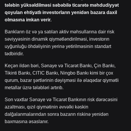
tələbin yüksəldilməsi səbəbilə ticarətə məhdudiyyət
qoyulan ehtiyatlı investorların yenidən bazara daxil
olmasına imkan verir.
Bankların öz və ya satılan aktiv məhsullarına dair risk
səviyyəsinin dinamik qiymətləndirilməsi, investorın
uyğunluğu öhdəliyinin yerinə yetirilməsinin standart
tədbiridir.
Keçən ildən bəri, Sənaye və Ticarət Bankı, Çin Bankı,
Tikinti Bankı, CITIC Bankı, Ningbo Bankı kimi bir çox
qurum, bazar şərtlərinin dəyişməsi ilə əlaqədar qiymətli
metallar üzrə tələbləri artırıb.
Son vaxtlar Sənaye və Ticarət Bankının risk dərəcəsini
azaltması, qızıl qiymətinin əvvəlki kəskin
dalğalanmalarından sonra bazarın riskinə yenidən
baxmasına əsaslanır.