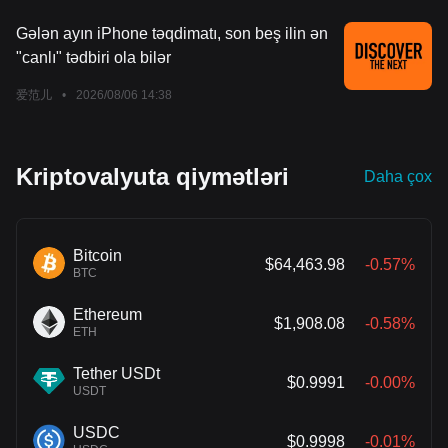
barədə müzakirə aparıb-aparmadıqları məlum olmasa da,
məlumatda qeyd olunur ki, bu, Trump-ın Federal Ehtiyat
Gələn ayın iPhone təqdimatı, son beş ilin ən
Sisteminə daha çox təsir göstərmək cəhdlərinin ən son
"canlı" tədbiri ola bilər
göstəricisidir.
爱范儿
•
2026/08/06 14:38
Kriptovalyuta qiymətləri
Daha çox
Bitcoin
$64,463.98
-0.57%
BTC
Ethereum
$1,908.08
-0.58%
ETH
Tether USDt
$0.9991
-0.00%
USDT
USDC
$0.9998
-0.01%