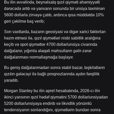
Bu ilin əvvəlində, beynəlxalq qızıl qiyməti əhəmiyyətli
dərəcədə artıb və yanvarın sonunda bir unsiya təxminən
5600 dollarla zirvəyə çatıb, ardınca qısa müddətdə 10%
geri çəkilmə baş verib;
Son vaxtlarda, bazarın geosiyasi və digər xarici faktorları
həzm etməsi ilə, qızıl qiymətləri nisbi sabitlik aralığına
keçib və spot qiymətlər 4700 dollar/unsiya civarında
dalğalanır, yığımla əlaqəli məhsulların gəlir-zərər
dalğalanması normallaşmağa başlayır.
Bu geniş dalğalanmadan sonra stabil bazar, təşkilatların
qızılın gələcəyi ilə bağlı proqnozlarında aydın fərqlilik
yaradıb.
Morgan Stanley bu ilin aprel hesabatında, 2026-cı ilin
ikinci yarısının qızıl hədəf qiymətini 5700 dollar/unsiyadan
5200 dollar/unsiyaya endirib və likvidlik yönümlü
tendensiyanın sonlandığını, qiymətlərin bundan sonra