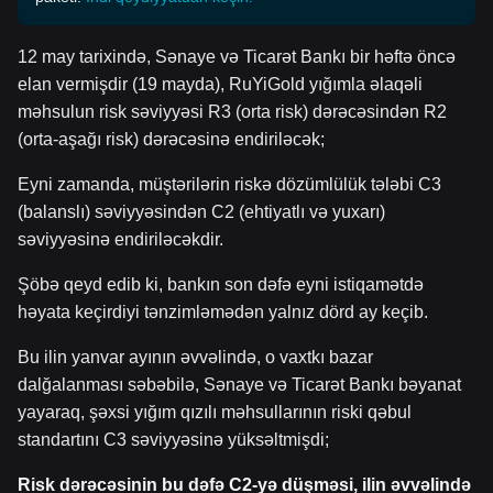
12 may tarixində, Sənaye və Ticarət Bankı bir həftə öncə
elan vermişdir (19 mayda), RuYiGold yığımla əlaqəli
məhsulun risk səviyyəsi R3 (orta risk) dərəcəsindən R2
(orta-aşağı risk) dərəcəsinə endiriləcək;
Eyni zamanda, müştərilərin riskə dözümlülük tələbi C3
(balanslı) səviyyəsindən C2 (ehtiyatlı və yuxarı)
səviyyəsinə endiriləcəkdir.
Şöbə qeyd edib ki, bankın son dəfə eyni istiqamətdə
həyata keçirdiyi tənzimləmədən yalnız dörd ay keçib.
Bu ilin yanvar ayının əvvəlində, o vaxtkı bazar
dalğalanması səbəbilə, Sənaye və Ticarət Bankı bəyanat
yayaraq, şəxsi yığım qızılı məhsullarının riski qəbul
standartını C3 səviyyəsinə yüksəltmişdi;
Risk dərəcəsinin bu dəfə C2-yə düşməsi, ilin əvvəlində