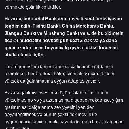
verməkdə çətinlik çəkirdilər.
Hazırda, Industrial Bank artıq gecə ticarət funksiyasını
təqdim edib, Tikinti Bankı, China Merchants Bankı,
Jiangsu Bankı və Minsheng Bankı və s. də bu xidmətin
ticarət müddətini növbəti gün saat 2-dək və ya daha
gecə uzadıb, əsas beynəlxalq qiymət aktiv dönəmini
əhatə etmək üçün.
Risk dərəcəsinin tənzimlənməsi və ticarət müddətinin
uzadılması bank xidmət bölməsinin aktiv qiymətlərinin
yüksək dalğalanmasına uyğun adaptasiyasıdır.
Bazara qatılmış investorlar üçün, tələbin limitlərinin
yüksəlməsinə və ya azalmasına diqqət etməkdənsə, yığım
qızılının əsl dalğalanma səviyyəsini yenidən
dəyərləndirmək və bunun şəxsi risk meyilli ilə
uyğunluğunu təmin etmək, hazırda ticarətə başlamaq üçün
vacib şərtdir.