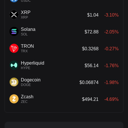
USDC
XRP
$1.04
-3.10%
XRP
Solana
$72.88
-2.05%
SOL
TRON
$0.3268
-0.27%
TRX
Hyperliquid
$56.14
-1.76%
HYPE
Dogecoin
$0.06874
-1.98%
DOGE
Zcash
$494.21
-4.69%
ZEC