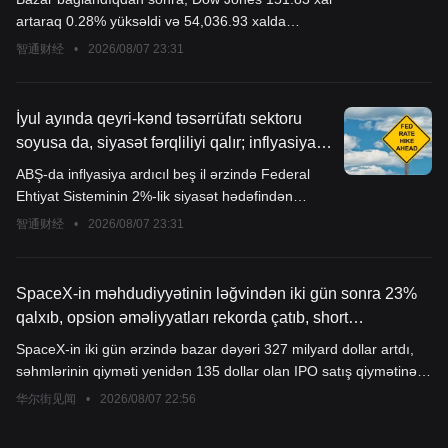
yenilədi, SpaceX (SPCX.US) təxminən 16%
artaraq 0.28% yüksəldi və 54,036.93 xalda
yüksəldi
dayandı; Nasdaq 342.26 xal artaraq 1.30%
智通财经
•
2026/08/07 23:31
yüksəldi və 26,690.62 xalda dayandı; S&P 500
indeksi 47.68 xal artaraq 0.62% yüksəldi və
7,757.64 xalda dayandı.
İyul ayında qeyri-kənd təsərrüfatı sektoru
soyusa da, siyasət fərqliliyi qalır; inflyasiya
ardıcıl beş ildir hədəfdən yuxarı qalır; Federal
ABŞ-da inflyasiya ardıcıl beş il ərzində Federal
Ehtiyatın faiz artırma tərəfdarları artır.
Ehtiyat Sisteminin 2%-lik siyasət hədəfindən
yüksək olub və bu, qərarvericilərin səbrini davamlı
智通财经
•
2026/08/07 23:31
olaraq sınağa çəkir.
SpaceX-in məhdudiyyətinin ləğvindən iki gün sonra 23%
qalxıb, opsion əməliyyatları rekorda çatıb, short
pozisiyaların bağlanması isə səhm qiymətini daha da artır
SpaceX-in iki gün ərzində bazar dəyəri 327 milyard dollar artdı,
bilər
səhmlərinin qiyməti yenidən 135 dollar olan IPO satış qiymətinə
yaxınlaşdı. Cümə günü Nyu-York vaxtı ilə saat 13:50-yə kimi
华尔街见闻
•
2026/08/07 22:56
SpaceX-in opsion ticarət həcmi 2,24 milyon müqaviləyə çatdı,
bunun 1,3 milyonu "call" (almaq hüququ verən) opsionlar olub və