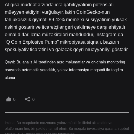
AI qısa müddət ərzində icra qabiliyyətinin potensialı
müəyyən etdiyini vurğulayır, lakin CoinGecko-nun
təhlükəsizlik qiyməti 89.42% meme xüsusiyyətinin yüksək
riskini göstərir və ticarətçilər geri çəkilməyə qarşı ehtiyatlı
olmalıdırlar. İcma müzakirələri məhduddur, Instagram-da
“Q Coin Explosive Pump” mikropiyasa siqnalı, bazarın
spekulyativ ticarətini və gələcək qeyri-müəyyənliyi göstərir.
Qeyd: Bu analiz AI tərəfindən açıq məlumatlar və on-chain monitorinq
əsasında avtomatik yaradılıb, yalnız informasiya məqsədi ilə təqdim
olunur.
0
0
İmtina: Bu məqalənin məzmunu yalnız müəllifin fikrini əks etdirir və
platformanı heç bir şəkildə təmsil etmir. Bu məqalə investisiya qərarları qəbul