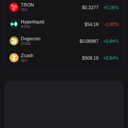
TRON
$0.3277
+0.26%
TRX
Hyperliquid
$54.16
-2.80%
HYPE
Dogecoin
$0.06987
+0.84%
DOGE
Zcash
$508.19
+0.84%
ZEC