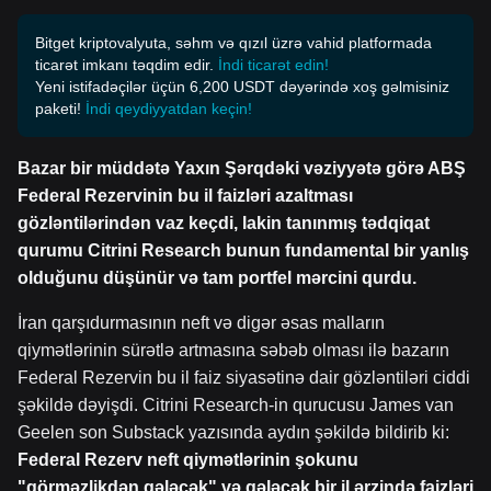
Bitget kriptovalyuta, səhm və qızıl üzrə vahid platformada
ticarət imkanı təqdim edir.
İndi ticarət edin!
Yeni istifadəçilər üçün 6,200 USDT dəyərində xoş gəlmisiniz
paketi!
İndi qeydiyyatdan keçin!
Bazar bir müddətə Yaxın Şərqdəki vəziyyətə görə ABŞ
Federal Rezervinin bu il faizləri azaltması
gözləntilərindən vaz keçdi, lakin tanınmış tədqiqat
qurumu Citrini Research bunun fundamental bir yanlış
olduğunu düşünür və tam portfel mərcini qurdu.
İran qarşıdurmasının neft və digər əsas malların
qiymətlərinin sürətlə artmasına səbəb olması ilə bazarın
Federal Rezervin bu il faiz siyasətinə dair gözləntiləri ciddi
şəkildə dəyişdi. Citrini Research-in qurucusu James van
Geelen son Substack yazısında aydın şəkildə bildirib ki:
Federal Rezerv neft qiymətlərinin şokunu
"görməzlikdən gələcək" və gələcək bir il ərzində faizləri