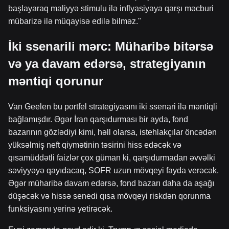
başlayaraq maliyyə stimulu ilə inflyasiyaya qarşı məcburi
mübarizə ilə müqayisə edilə bilməz."
İki ssenarili mərc: Müharibə bitərsə
və ya davam edərsə, strategiyanın
məntiqi qorunur
Van Geelen bu portfel strategiyasını iki ssenari ilə məntiqli
bağlamışdır. Əgər İran qarşıdurması bir ayda, fond
bazarının gözlədiyi kimi, həll olarsa, istehlakçılar öncədən
yüksəlmiş neft qiymətinin təsirini hiss edəcək və
qısamüddətli faizlər çox güman ki, qarşıdurmadan əvvəlki
səviyyəyə qayıdacaq, SOFR uzun mövqeyi fayda verəcək.
Əgər müharibə davam edərsə, fond bazarı daha da aşağı
düşəcək və hissə senedi qısa mövqeyi riskdən qorunma
funksiyasını yerinə yetirəcək.