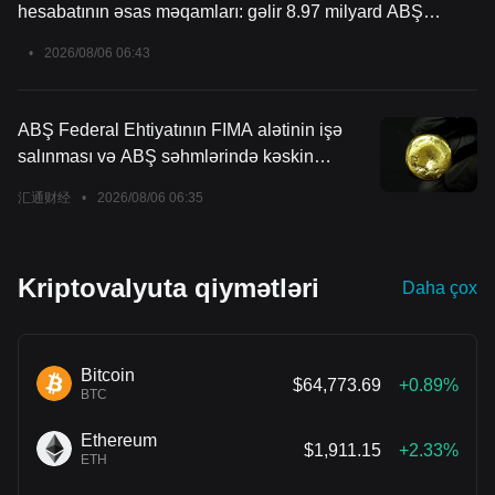
hesabatının əsas məqamları: gəlir 8.97 milyard ABŞ
təzyiq altında qalır, lakin ümumi iqtisadi əsaslar hələ də
dolları, illik müqayisədə 372% artım, qeyri-GAAP EPS
davamlıdır.
•
2026/08/06 06:43
39.25 ABŞ dolları, məlumat mərkəzi biznesi güclü, I rüb
üçün proqnoz gözləntilərdən bir qədər aşağıdır
ABŞ Federal Ehtiyatının FIMA alətinin işə
salınması və ABŞ səhmlərində kəskin
dəyişikliklər; təcrübəli analitik qızılda
汇通财经
•
2026/08/06 06:35
mövqeləri əhəmiyyətli artırır, amma bu il yeni
rekordun qırılacağını düşünmür
Kriptovalyuta qiymətləri
Daha çox
Bitcoin
$64,773.69
+0.89%
BTC
Ethereum
$1,911.15
+2.33%
ETH