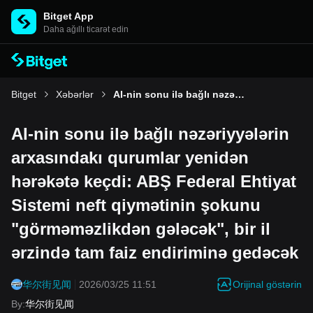
Bitget App
Daha ağıllı ticarət edin
Bitget
Xəbərlər
AI-nin sonu ilə bağlı nəzəriyyələrin arxasındakı qurumlar yenidən hərəkətə keçdi: ABŞ Federal Ehtiyat Sistemi neft qiymətinin şokunu "görməməzlikdən gələcək", bir il ərzində tam faiz endiriminə gedəcək
AI-nin sonu ilə bağlı nəzəriyyələrin
arxasındakı qurumlar yenidən
hərəkətə keçdi: ABŞ Federal Ehtiyat
Sistemi neft qiymətinin şokunu
"görməməzlikdən gələcək", bir il
ərzində tam faiz endiriminə gedəcək
Orijinal göstərin
华尔街见闻
2026/03/25 11:51
By
:
华尔街见闻