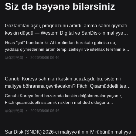
Siz də bəyənə bilərsiniz
Gözləntiləri aşdı, proqnozunu artırdı, amma səhm qiyməti
kəskin düşdü — Western Digital və SanDisk-in maliyyə
hesabatı bu saxlama dövriyyəsindəki çatları üzə çıxardı
Əsas "çat" bundadır ki: AI tərəfindən hərəkətə gətirilsə də,
yaddaş qiymətlərinin artım tempi zəifləyir və istehlak tərəfinin əks-
təsiri qiymətlərin zirvəyə çatması qorxusunu yaradıb. Bazarda
华尔街见闻
•
2026/08/06 06:46
dəyərləndirmə məntiqi artıq "AI ilə bağlı olan hər şeyin
yüksəlməsi"ndən dayanıqlı böyüməyə ciddi tələblərə keçib və çox
yüksək gözləntilər altında "bütün müsbət xəbərlər artıq
Cənubi Koreya səhmləri kəskin ucuzlaşdı, bu, sistemli
qiymətlənib" düşüncəsi satışa səbəb olur.
maliyyə böhranına çevriləcəkmi? Fitch: Qısamüddətli təsiri
məhduddur, amma daşınmaz əmlak və broker şirkətlərinə
Cənubi Koreya fond bazarında kəskin dalğalanmalar yaşanır,
diqqət yetirilməlidir
Fitch qısamüddətli sistemik risklərin məhdud olduğunu
qiymətləndirir, amma gizli bir ötürmə zənciri aşkar olunur: fond
华尔街见闻
•
2026/08/06 06:46
bazarındakı böyük eniş istehlakı zərbə altında qoymayıb, əksinə,
daşınmaz əmlak bazarına dəqiq zərbə endirib! Çünki pərakəndə
investorların 70%-i fond bazarından əldə olunan gəliri ev almaq
SanDisk (SNDK) 2026-ci maliyyə ilinin IV rübünün maliyyə
üçün istifadə edirdi. İnstitusional səviyyədə brokerlər daha çox