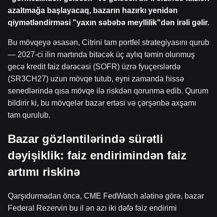
azaltmağa başlayacaq, bazarın hazırkı yenidən
qiymətləndirməsi "yaxın səbəbə meyllilik"dən irəli gəlir.
Bu mövqeyə əsasən, Citrini tam portfel strategiyasını qurub
— 2027-ci ilin martında bitəcək üç aylıq təmin olunmuş
gecə kredit faiz dərəcəsi (SOFR) üzrə fyuçerslərdə
(SR3CH27) uzun mövqe tutub, eyni zamanda hissə
senedlərində qısa mövqe ilə riskdən qorunma edib. Qurum
bildirir ki, bu mövqelər bazar ertəsi və çərşənbə axşamı
tam qurulub.
Bazar gözləntilərində sürətli
dəyişiklik: faiz endirimindən faiz
artımı riskinə
Qarşıdurmadan öncə, CME FedWatch alətinə görə, bazar
Federal Rezervin bu il ən azı iki dəfə faiz endirimi