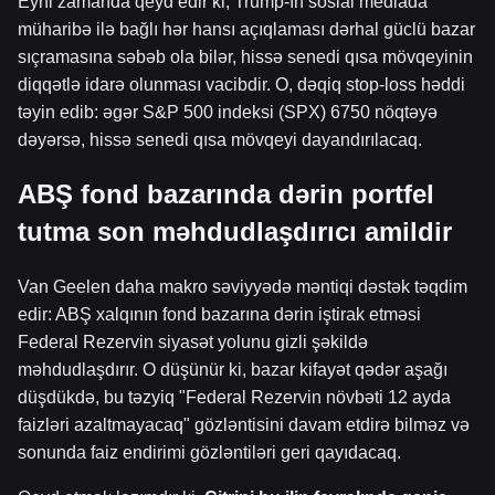
Eyni zamanda qeyd edir ki, Trump-ın sosial mediada
müharibə ilə bağlı hər hansı açıqlaması dərhal güclü bazar
sıçramasına səbəb ola bilər, hissə senedi qısa mövqeyinin
diqqətlə idarə olunması vacibdir. O, dəqiq stop-loss həddi
təyin edib: əgər S&P 500 indeksi (SPX) 6750 nöqtəyə
dəyərsə, hissə senedi qısa mövqeyi dayandırılacaq.
ABŞ fond bazarında dərin portfel
tutma son məhdudlaşdırıcı amildir
Van Geelen daha makro səviyyədə məntiqi dəstək təqdim
edir: ABŞ xalqının fond bazarına dərin iştirak etməsi
Federal Rezervin siyasət yolunu gizli şəkildə
məhdudlaşdırır. O düşünür ki, bazar kifayət qədər aşağı
düşdükdə, bu təzyiq "Federal Rezervin növbəti 12 ayda
faizləri azaltmayacaq" gözləntisini davam etdirə bilməz və
sonunda faiz endirimi gözləntiləri geri qayıdacaq.