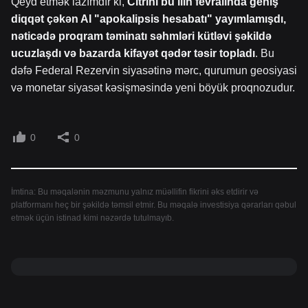
Qeyd etmək lazımdır ki,
Citrini bu ilin fevralında geniş
diqqət çəkən AI "apokalipsis hesabatı" yayımlamışdı,
nəticədə proqram təminatı səhmləri kütləvi şəkildə
ucuzlaşdı və bazarda kifayət qədər təsir topladı
. Bu
dəfə Federal Rezervin siyasətinə mərc, qurumun geosiyasi
və monetar siyasət kəsişməsində yeni böyük proqnozudur.
0
0
İmtina: Bu məqalənin məzmunu yalnız müəllifin fikrini əks etdirir və
platformanı heç bir şəkildə təmsil etmir. Bu məqalə investisiya qərarları qəbul
etmək üçün istinad kimi nəzərdə tutulmayıb.