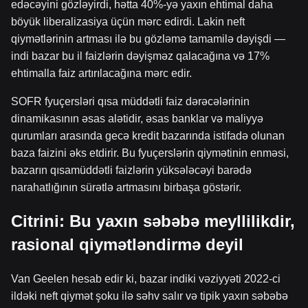
edəcəyini gözləyirdi, hətta 40%-yə yaxın ehtimal daha
böyük liberalizasiya üçün mərc edirdi. Lakin neft
qiymətlərinin artması ilə bu gözləmə tamamilə dəyişdi —
indi bazar bu il faizlərin dəyişməz qalacağına və 17%
ehtimalla faiz artırılacağına mərc edir.
SOFR fyuçersləri qısa müddətli faiz dərəcələrinin
dinamikasının əsas alətidir, əsas banklar və maliyyə
qurumları arasında gecə kredit bazarında istifadə olunan
baza faizini əks etdirir. Bu fyuçerslərin qiymətinin enməsi,
bazarın qısamüddətli faizlərin yüksələcəyi barədə
narahatlığının sürətlə artmasını birbaşa göstərir.
Citrini: Bu yaxın səbəbə meyllilikdir,
rasional qiymətləndirmə deyil
Van Geelen hesab edir ki, bazar indiki vəziyyəti 2022-ci
ildəki neft qiymət şoku ilə səhv salır və tipik yaxın səbəbə