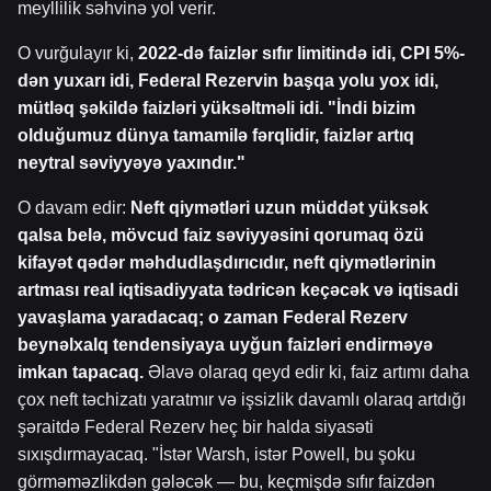
meyllilik səhvinə yol verir.
O vurğulayır ki,
2022-də faizlər sıfır limitində idi, CPI 5%-
dən yuxarı idi, Federal Rezervin başqa yolu yox idi,
mütləq şəkildə faizləri yüksəltməli idi. "İndi bizim
olduğumuz dünya tamamilə fərqlidir, faizlər artıq
neytral səviyyəyə yaxındır."
O davam edir:
Neft qiymətləri uzun müddət yüksək
qalsa belə, mövcud faiz səviyyəsini qorumaq özü
kifayət qədər məhdudlaşdırıcıdır, neft qiymətlərinin
artması real iqtisadiyyata tədricən keçəcək və iqtisadi
yavaşlama yaradacaq; o zaman Federal Rezerv
beynəlxalq tendensiyaya uyğun faizləri endirməyə
imkan tapacaq.
Əlavə olaraq qeyd edir ki, faiz artımı daha
çox neft təchizatı yaratmır və işsizlik davamlı olaraq artdığı
şəraitdə Federal Rezerv heç bir halda siyasəti
sıxışdırmayacaq. "İstər Warsh, istər Powell, bu şoku
görməməzlikdən gələcək — bu, keçmişdə sıfır faizdən