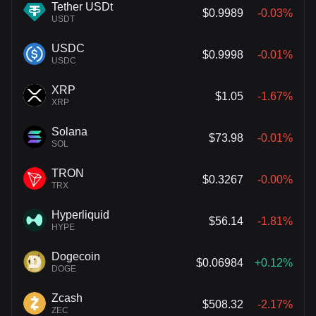
Tether USDt
$0.9989
-0.03%
USDT
USDC
$0.9998
-0.01%
USDC
XRP
$1.05
-1.67%
XRP
Solana
$73.98
-0.01%
SOL
TRON
$0.3267
-0.00%
TRX
Hyperliquid
$56.14
-1.81%
HYPE
Dogecoin
$0.06984
+0.12%
DOGE
Zcash
$508.32
-2.17%
ZEC