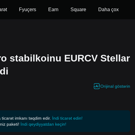
arət
Fyuçers
Earn
Square
Daha çox
ro stabilkoinu EURCV Stellar
di
Orijinal göstərin
 ticarət imkanı təqdim edir.
İndi ticarət edin!
niz paketi!
İndi qeydiyyatdan keçin!