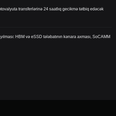
tovalyuta transferlərinə 24 saatlıq gecikmə tətbiq edəcək
yayılması: HBM və eSSD tələbatının kənara axması, SoCAMM