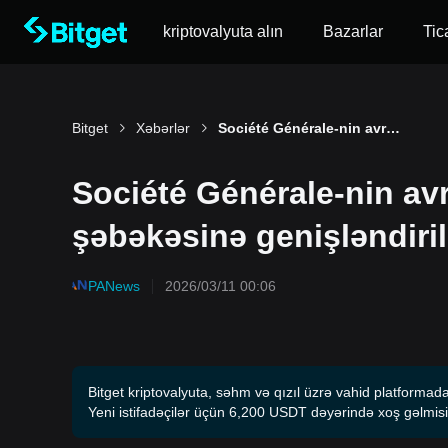
kriptovalyuta alın
Bazarlar
Tic
Bitget
Xəbərlər
Société Générale-nin avro stabilkoinu EURCV Stellar şəbəkəsinə genişləndirildi
Société Générale-nin av
şəbəkəsinə genişləndiril
PANews
2026/03/11 00:06
Bitget kriptovalyuta, səhm və qızıl üzrə vahid platformada
Yeni istifadəçilər üçün 6,200 USDT dəyərində xoş gəlmisi