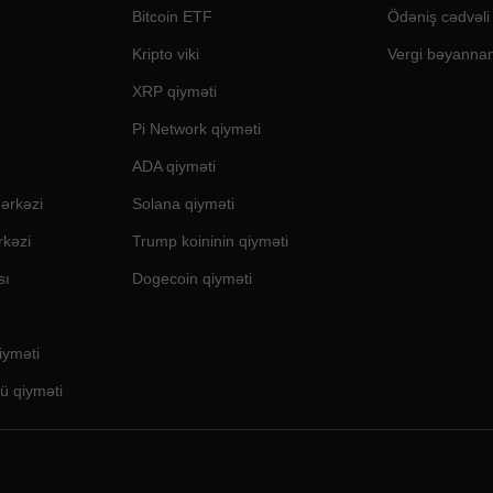
Bitcoin ETF
Ödəniş cədvəli
Kripto viki
Vergi bəyanna
XRP qiyməti
Pi Network qiyməti
ADA qiyməti
ərkəzi
Solana qiyməti
rkəzi
Trump koininin qiyməti
sı
Dogecoin qiyməti
iyməti
 qiyməti