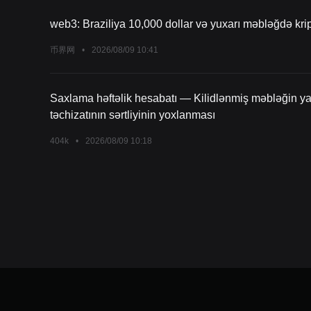
web3: Braziliya 10,000 dollar və yuxarı məbləğdə krip
币界网
•
2026/08/09 10:41
Saxlama həftəlik hesabatı — Kilidlənmiş məbləğin 
təchizatının sərtliyinin yoxlanması
404k
•
2026/08/09 10:18