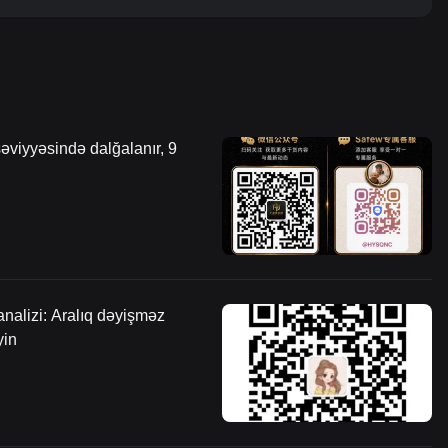
əviyyəsində dalğalanır, 9
nalizi: Aralıq dəyişməz
yin