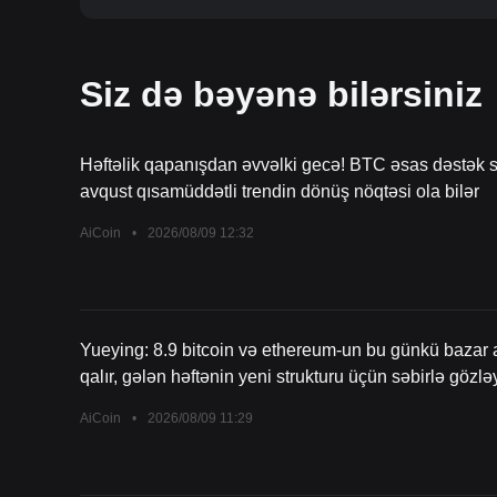
Siz də bəyənə bilərsiniz
Həftəlik qapanışdan əvvəlki gecə! BTC əsas dəstək s
avqust qısamüddətli trendin dönüş nöqtəsi ola bilər
AiCoin
•
2026/08/09 12:32
Yueying: 8.9 bitcoin və ethereum-un bu günkü bazar a
qalır, gələn həftənin yeni strukturu üçün səbirlə gözlə
AiCoin
•
2026/08/09 11:29