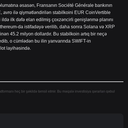
lumatına əsasən, Fransanın Société Générale bankının
 avro ilə qiymətləndirilən stabilkoini EUR CoinVertible
ildə ilk dəfə elan edilmiş çoxzəncirli genişlənmə planını
thereum-da istifadəyə verilib, daha sonra Solana və XRP
nən 45.2 milyon dollardır. Bu stabilkoin artıq bir neçə
k edib, o cümlədən bu ilin yanvarında SWIFT-in
lot layihəsində.
atformanı heç bir şəkildə təmsil etmir. Bu məqalə investisiya qərarları qəbul