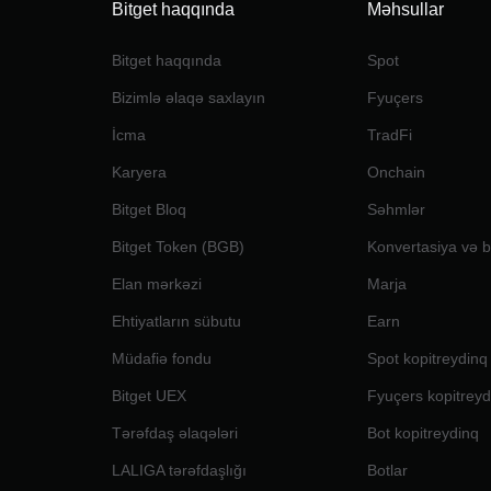
Bitget haqqında
Məhsullar
Bitget haqqında
Spot
Bizimlə əlaqə saxlayın
Fyuçers
İcma
TradFi
Karyera
Onchain
Bitget Bloq
Səhmlər
Bitget Token (BGB)
Konvertasiya və bl
Elan mərkəzi
Marja
Ehtiyatların sübutu
Earn
Müdafiə fondu
Spot kopitreydinq
Bitget UEX
Fyuçers kopitreyd
Tərəfdaş əlaqələri
Bot kopitreydinq
LALIGA tərəfdaşlığı
Botlar