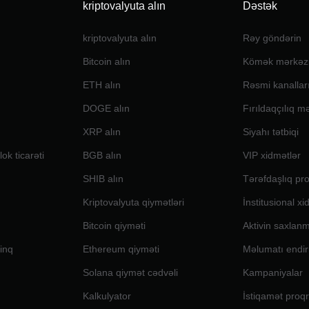
kriptovalyuta alın
Dəstək
kriptovalyuta alın
Rəy göndərin
Bitcoin alın
Kömək mərkəz
ETH alın
Rəsmi kanallar
DOGE alın
Fırıldaqçılıq m
XRP alın
Siyahı tətbiqi
ok ticarəti
BGB alın
VIP xidmətlər
SHIB alın
Tərəfdaşlıq pr
Kriptovalyuta qiymətləri
İnstitusional xi
Bitcoin qiyməti
Aktivin saxlan
inq
Ethereum qiyməti
Məlumatı endir
Solana qiymət cədvəli
Kampaniyalar
Kalkulyator
İstiqamət proq