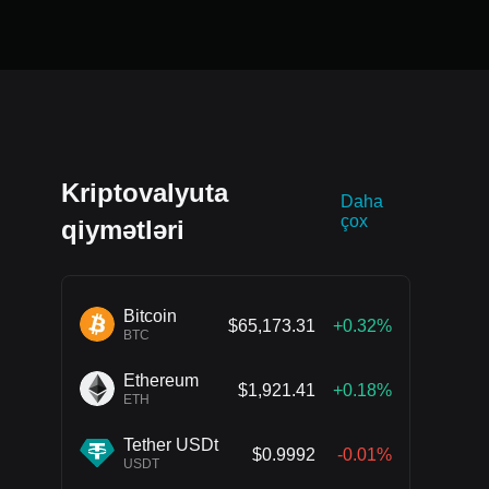
Kriptovalyuta
Daha
çox
qiymətləri
Bitcoin
$65,173.31
+0.32%
BTC
Ethereum
$1,921.41
+0.18%
ETH
Tether USDt
$0.9992
-0.01%
USDT