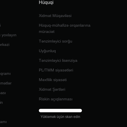
Hüquqi
Xidmət Müqaviləsi
i
Hüquq-mühafizə orqanlarına
müraciət
ı yoxlayın
Tənzimləyici sorğu
ərkəzi
Uyğunluq
Tənzimləyici lisenziya
PL/TMM siyasətləri
oqramı
Məxfilik siyasəti
dmətlər
Xidmət Şərtləri
ması
Riskin açıqlanması
in
Yükləmək üçün skan edin
ramı