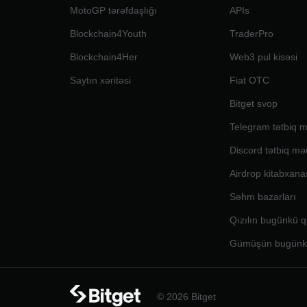
MotoGP tərəfdaşlığı
APIs
Blockchain4Youth
TraderPro
Blockchain4Her
Web3 pul kisəsi
Saytın xəritəsi
Fiat OTC
Bitget svop
Telegram tətbiq m
Discord tətbiq mə
Airdrop kitabxana
Səhm bazarları
Qızılın bugünkü q
Gümüşün bugünkü
© 2026 Bitget