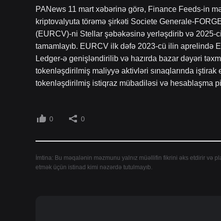
PANews 11 mart xəbərinə görə, Finance Feeds-in mə
kriptovalyuta törəmə şirkəti Societe Generale-FORGE,
(EURCV)-ni Stellar şəbəkəsinə yerləşdirib və 2025-ci 
tamamlayıb. EURCV ilk dəfə 2023-cü ilin aprelində E
Ledger-ə genişləndirilib və hazırda bazar dəyəri təxmi
tokenləşdirilmiş maliyyə aktivləri sınaqlarında iştira
tokenləşdirilmiş istiqraz mübadiləsi və hesablaşma pi
0
0
İmtina: Bu məqalənin məzmunu yalnız müəllifin fikrini əks etdirir və pl
etmək üçün istinad kimi nəzərdə tutulmayıb.