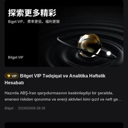
arasındakı balans pozğunluğu neftin qiymətini daha da artıracaq;
- Səhm indeksləri fyuçersləri: Yapon səhm fyuçersləri (Nikkei 225,
JPY), NAS100 və s. Yaponiya enerji idxal edən ölkədir və xam
neftin 70-90%-i Hörmüz boğazı vasitəsilə idxal olunur. Hörmüz
boğazının uzunmüddətli bağlanması və neft qiymətinin yüksək
olması iqtisadi tənəzzülə səbəb olacaq; - Kriptovalyutalar: BTC,
bazar və ETF göstəricilərinə əsasən, BTC qiyməti və ABŞ dolları
arasında müsbət korrelyasiya var və BTC ETF-lərinə böyük
həcmdə xalis vəsait daxil olub; İstifadəçilər Bitget Tradfi (CFD) və
spot bölməsi vasitəsilə yuxarıda göstərilən aktivlərlə ticarət edə
bilərlər.
Bitget VIP Tədqiqat və Analitika Həftəlik
VIP
Hesabatı
Hazırda ABŞ-İran qarşıdurmasının kəskinləşdiyi bir şəraitdə,
ənənəvi riskdən qorunma və enerji aktivləri kimi qızıl və neft geniş
diqqət mərkəzindədir. Bu məqalədə qızıl və neft, geosiyasi qeyri-
Bitget
·
2026/03/06 08:36
müəyyənlik dövründə investorların portfellərində yerləşdirilməsi
üçün tövsiyə olunur. Bu aktivlər qarşıdurma zamanı güclü
nəticələr göstərir: qızılın qiyməti təxminən 5300 dollar/unsiyaya