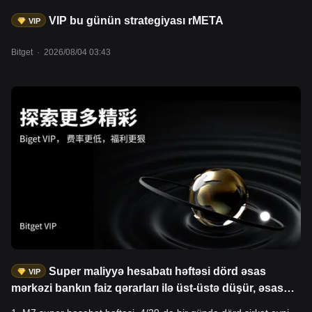
VIP bu günün strategiyası rMETA
VIP
Bitget
·
2026/08/04 03:43
Super maliyyə hesabatı həftəsi dörd əsas
VIP
mərkəzi bankın faiz qərarları ilə üst-üstə düşür, əsas
aktivlərin dalğalanmasının nəzərəçarpacaq dərəcədə