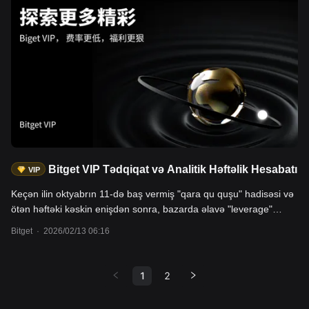
qədər yüksəlib, Brent kimi neft fyuçerslərinin qiyməti isə 77-80
dollar/barel səviyyəsinə çatıb və bu, qlobal bazarlara əlavə təsir
edə bilər.
Bitget VIP Tədqiqat və Analitik Həftəlik Hesabatı
VIP
Keçən ilin oktyabrın 11-də baş vermiş "qara qu quşu" hadisəsi və
ötən həftəki kəskin enişdən sonra, bazarda əlavə "leverage"
azaldılıb. Bir neçə bazar göstəricisinə əsasən, son dövrdə
Bitget
·
2026/02/13 06:16
bazarda dibdən sıçrayış əlamətləri müşahidə olunur. 2026-cı il
üçün faiz endirimi gözləntisi iyuldan iyuna çəkilib. Makro
səviyyədə ABŞ Federal Ehtiyat Sistemi hazırda ehtiyatlı, lakin
1
2
nisbətən yumşaq siyasət kursunu izləyir. Bu da dolayı yolla
göstərir ki, bu il bazara əsasən struktur imkanlar rəhbərlik