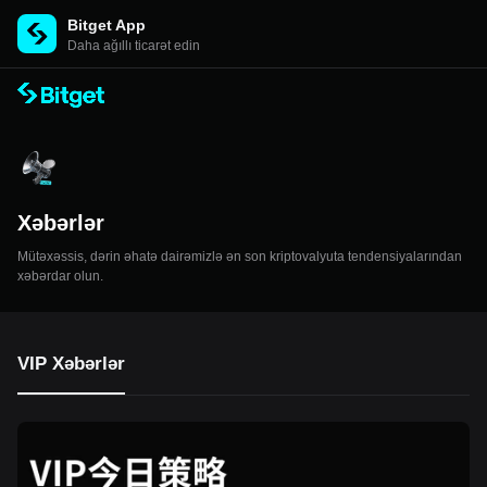
Bitget App
Daha ağıllı ticarət edin
Xəbərlər
Mütəxəssis, dərin əhatə dairəmizlə ən son kriptovalyuta tendensiyalarından
xəbərdar olun.
VIP Xəbərlər