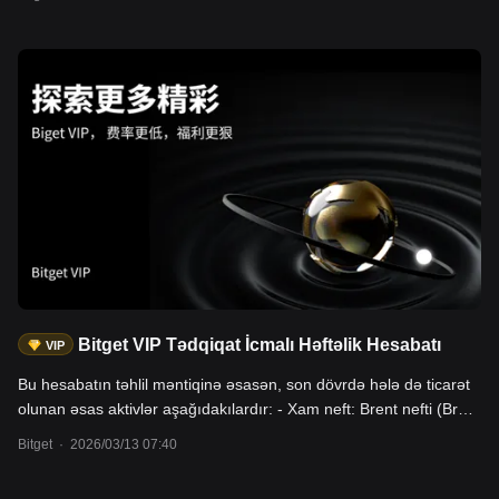
Hörmüz boğazı demək olar ki, bağlandığı üçün gündə təxminən
20 milyon barrel xam neftin qlobal dövriyyəsi əngəllənib, İEA bunu
"tarixdə ən böyük təchizat kəsintisi" adlandırıb. - ABŞ səhmləri
təzyiq altındadır, NAS100 -2.4%, US2000 -2.9%. - Qiymətli
metallar düzəliş edib, qızıl -3.2%, gümüş -8.7%. - Kriptovalyuta
bazarı təhlükəsiz liman dalğasında dayanıqlılıq göstərdi, BTC
+2.0%, ETH +2.8%; həm kapital axınları, həm də stabilcoin bazar
dəyərində sistemli vəsait çıxışı müşahidə olunmur. İstifadəçilər
kripto sənayesinin spot və fyuçers bölmələri, Bitget CFD, səhm-
coin müqavilələri və s. vasitəsilə bu aktivlərlə ticarət edə bilərlər.
Bitget VIP Tədqiqat İcmalı Həftəlik Hesabatı
VIP
Bu hesabatın təhlil məntiqinə əsasən, son dövrdə hələ də ticarət
olunan əsas aktivlər aşağıdakılardır: - Xam neft: Brent nefti (Brent
Crude Oil, UKOUSD), Amerika xam nefti (WTI Crude Oil,
Bitget
·
2026/03/13 07:40
USOUSD). Hazırda bu aktivlər müharibə riskinin bazar
qiymətlərinə sürətlə daxil edildiyi bir dövründədir. Təklif və tələb