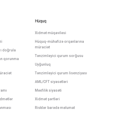
Hüquq
Xidmət müqaviləsi
zi
Hüquq-mühafizə orqanlarına
müraciət
rı doğrula
Tənzimləyici qurum sorğusu
dan qorunma
Uyğunluq
üraciət
Tənzimləyici qurum lisenziyası
AML/CFT siyasətləri
ramı
Məxfilik siyasəti
xidmətlər
Xidmət şərtləri
lanması
Risklər barədə məlumat