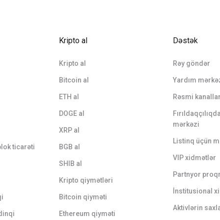
Kripto al
Dəstək
Kripto al
Rəy göndər
Bitcoin al
Yardım mərkə
ETH al
Rəsmi kanalla
DOGE al
Fırıldaqçılıq
mərkəzi
XRP al
Listinq üçün m
lok ticarəti
BGB al
VIP xidmətlər
SHIB al
Partnyor proq
Kripto qiymətləri
İnstitusional 
qi
Bitcoin qiyməti
Aktivlərin sax
dinqi
Ethereum qiyməti