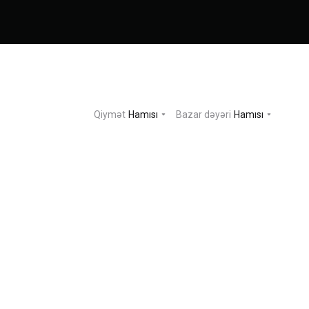
Qiymət
Hamısı
Bazar dəyəri
Hamısı