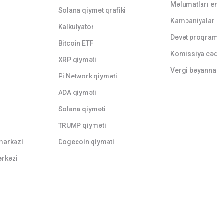
Məlumatları e
Solana qiymət qrafiki
Kampaniyalar
Kalkulyator
Dəvət proqram
Bitcoin ETF
Komissiya cəd
XRP qiyməti
Vergi bəyanna
Pi Network qiyməti
ADA qiyməti
Solana qiyməti
TRUMP qiyməti
mərkəzi
Dogecoin qiyməti
ərkəzi