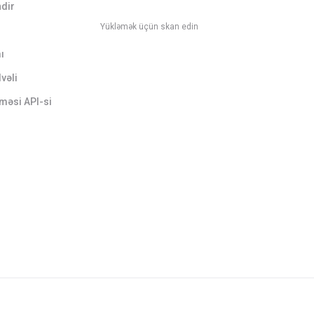
ndir
Yükləmək üçün skan edin
ı
vəli
məsi API-si