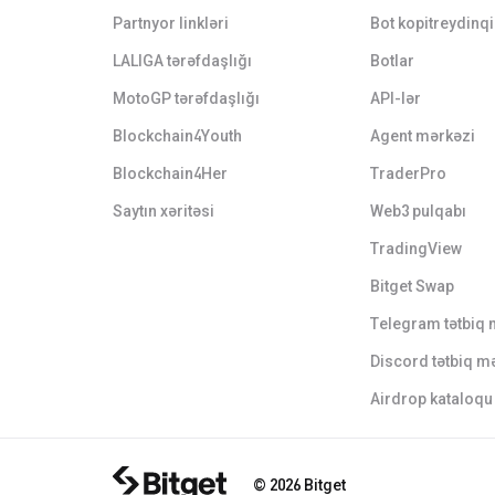
Partnyor linkləri
Bot kopitreydinqi
LALIGA tərəfdaşlığı
Botlar
MotoGP tərəfdaşlığı
API-lər
Blockchain4Youth
Agent mərkəzi
Blockchain4Her
TraderPro
Saytın xəritəsi
Web3 pulqabı
TradingView
Bitget Swap
Telegram tətbiq 
Discord tətbiq m
Airdrop kataloqu
© 2026 Bitget