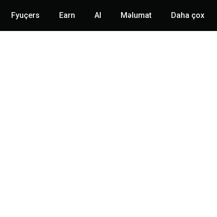
Fyuçers
Earn
AI
Məlumat
Daha çox