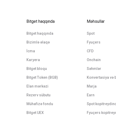
Bitget haqqında
Məhsullar
Bitget haqqında
Spot
Bizimlə əlaqə
Fyuçers
İcma
CFD
Karyera
Onchain
Bitget bloqu
Səhmlər
Bitget Token (BGB)
Konvertasiya və b
Elan mərkəzi
Marja
Rezerv sübutu
Earn
Mühafizə fondu
Spot kopitreydin
Bitget UEX
Fyuçers kopitrey