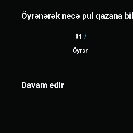
Öyrənərək necə pul qazana b
01
/
Öyrən
Davam edir