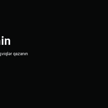
in
şviqlər qazanın