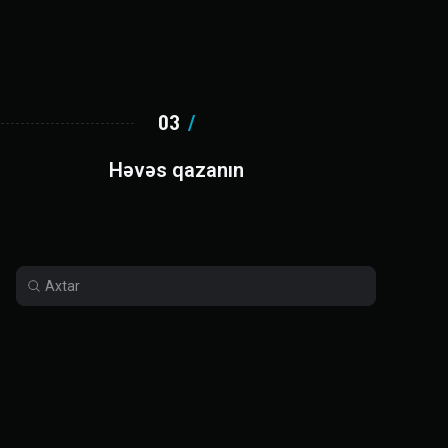
03
/
Həvəs qazanın