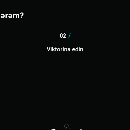
ilərəm?
02
/
Viktorina edin