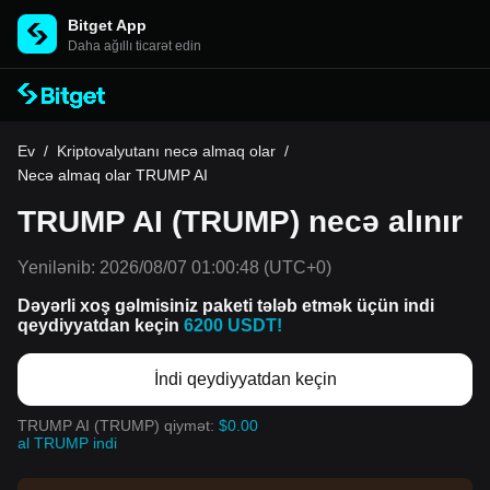
Bitget App
Daha ağıllı ticarət edin
Ev
/
Kriptovalyutanı necə almaq olar
/
Necə almaq olar TRUMP AI
TRUMP AI (TRUMP) necə alınır
Yenilənib:
2026/08/07 01:00:48
(UTC+0)
Dəyərli xoş gəlmisiniz paketi tələb etmək üçün indi
qeydiyyatdan keçin
6200 USDT!
İndi qeydiyyatdan keçin
TRUMP AI (TRUMP) qiymət:
$0.00
al TRUMP indi