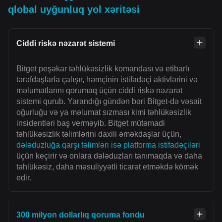
qlobal uyğunluq yol xəritəsi
Ciddi riskə nəzarət sistemi
Bitget peşəkar təhlükəsizlik komandası və etibarlı
tərəfdaşlarla çalışır, həmçinin istifadəçi aktivlərini və
məlumatlarını qorumaq üçün ciddi riskə nəzarət
sistemi qurub. Yarandığı gündən bəri Bitget-də vəsait
oğurluğu və ya məlumat sızması kimi təhlükəsizlik
insidentləri baş verməyib. Bitget mütəmadi
təhlükəsizlik təlimlərini daxili əməkdaşlar üçün,
dələduzluğa qarşı təlimləri isə platforma istifadəçiləri
üçün keçirir və onlara dələduzları tanımaqda və daha
təhlükəsiz, daha məsuliyyətli ticarət etməkdə kömək
edir.
300 milyon dollarlıq qoruma fondu