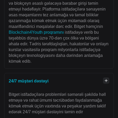
və blokçeyn əsaslı gələcəyə bərabər girişi təmin
etməyi hədəfləyir. Platforma istifadəçilərə sənayenin
əsas məqamlarını tez anlamağa və təməl biliklər
qazanmağa kömək etmək üçün mütəmadi olaraq
maarifləndirici məqalələr dərc edir. Bitget həmçinin
Blockchain4Youth proqramını
istifadəyə verib bu
təşəbbüs dünya üzrə 70-dən çox ölkə və bölgəni
əhatə edir. Tədris tərəfdaşlıqları, hakatonlar və onlayn
kurslar vasitəsilə proqram milyonlarla istifadəçiyə
blokçeyn texnologiyasını daha dərindən anlamağa
kömək edib.
24/7 müştəri dəstəyi
Bitget istifadəçilərə problemləri səmərəli şəkildə həll
etməyə və rahat ümumi təcrübədən faydalanmağa
kömək etmək üçün vaxtında və peşəkar yardım təklif
edərək 24/7 müştəri dəstəyini təmin edir