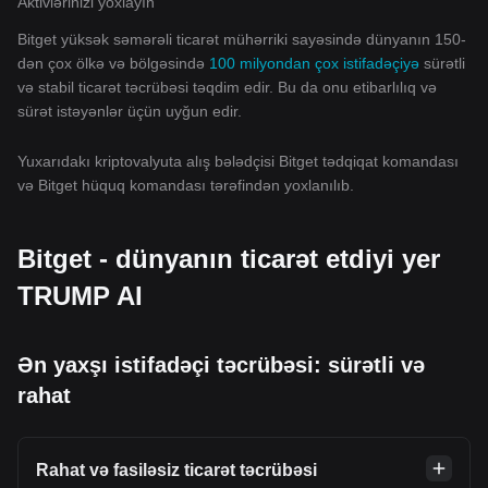
Aktivlərinizi yoxlayın
Bitget yüksək səmərəli ticarət mühərriki sayəsində dünyanın 150-
dən çox ölkə və bölgəsində
100 milyondan çox istifadəçiyə
sürətli
və stabil ticarət təcrübəsi təqdim edir. Bu da onu etibarlılıq və
sürət istəyənlər üçün uyğun edir.
Yuxarıdakı kriptovalyuta alış bələdçisi Bitget tədqiqat komandası
və Bitget hüquq komandası tərəfindən yoxlanılıb.
Bitget - dünyanın ticarət etdiyi yer
TRUMP AI
Ən yaxşı istifadəçi təcrübəsi: sürətli və
rahat
Rahat və fasiləsiz ticarət təcrübəsi