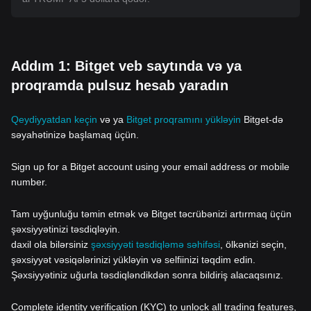
Addım 1: Bitget veb saytında və ya
proqramda pulsuz hesab yaradın
Qeydiyyatdan keçin
və ya
Bitget proqramını yükləyin
Bitget-də
səyahətinizə başlamaq üçün.
Sign up for a Bitget account using your email address or mobile
number.
Tam uyğunluğu təmin etmək və Bitget təcrübənizi artırmaq üçün
şəxsiyyətinizi təsdiqləyin.
daxil ola bilərsiniz
şəxsiyyəti təsdiqləmə səhifəsi
, ölkənizi seçin,
şəxsiyyət vəsiqələrinizi yükləyin və selfiinizi təqdim edin.
Şəxsiyyətiniz uğurla təsdiqləndikdən sonra bildiriş alacaqsınız.
Complete identity verification (KYC) to unlock all trading features,