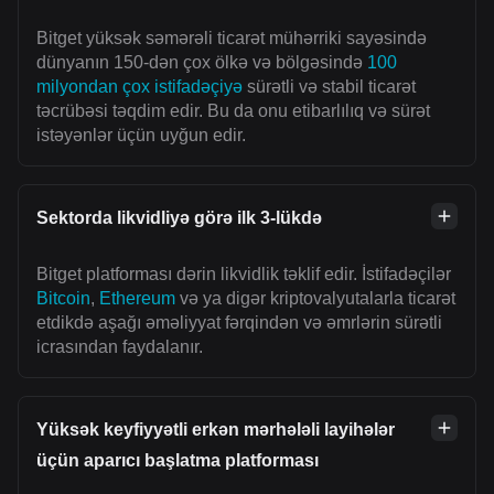
Bitget yüksək səmərəli ticarət mühərriki sayəsində
dünyanın 150-dən çox ölkə və bölgəsində
100
milyondan çox istifadəçiyə
sürətli və stabil ticarət
təcrübəsi təqdim edir. Bu da onu etibarlılıq və sürət
istəyənlər üçün uyğun edir.
Sektorda likvidliyə görə ilk 3-lükdə
Bitget platforması dərin likvidlik təklif edir. İstifadəçilər
Bitcoin
,
Ethereum
və ya digər kriptovalyutalarla ticarət
etdikdə aşağı əməliyyat fərqindən və əmrlərin sürətli
icrasından faydalanır.
Yüksək keyfiyyətli erkən mərhələli layihələr
üçün aparıcı başlatma platforması