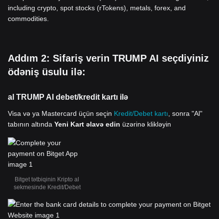
including crypto, spot stocks (rTokens), metals, forex, and
commodities.
Addım 2: Sifariş verin TRUMP AI seçdiyiniz
ödəniş üsulu ilə:
al TRUMP AI debet/kredit kartı ilə
Visa və ya Mastercard üçün seçin
Kredit/Debet kartı
, sonra "Al"
tabının altında
Yeni Kart əlavə edin
üzərinə klikləyin
Bitget tətbiqinin Kripto al
sekmesinde Kredit/Debet