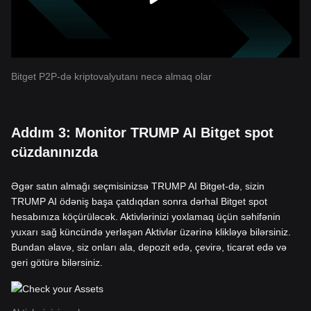
Bitget P2P-də kriptovalyutanı necə almaq olar
Addım 3: Monitor TRUMP AI Bitget spot
cüzdanınızda
Əgər satın almağı seçmisinizsə TRUMP AI Bitget-də, sizin
TRUMP AI ödəniş başa çatdıqdan sonra dərhal Bitget spot
hesabınıza köçürüləcək. Aktivlərinizi yoxlamaq üçün səhifənin
yuxarı sağ küncündə yerləşən Aktivlər üzərinə klikləyə bilərsiniz.
Bundan əlavə, siz onları ala, depozit edə, çevirə, ticarət edə və
geri götürə bilərsiniz.