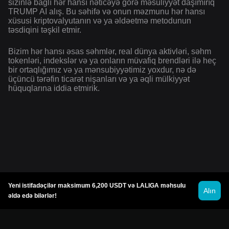
sizinlə bağlı hər hansı nəticəyə görə məsuliyyət daşımırıq
TRUMP AI alış. Bu səhifə və onun məzmunu hər hansı
xüsusi kriptovalyutanın və ya əldəetmə metodunun
təsdiqini təşkil etmir.
Bizim hər hansı əsas səhmlər, real dünya aktivləri, səhm
tokenləri, indekslər və ya onların müvafiq brendləri ilə heç
bir ortaqlığımız və ya mənsubiyyətimiz yoxdur, nə də
üçüncü tərəfin ticarət nişanları və ya əqli mülkiyyət
hüquqlarına iddia etmirik.
Yeni istifadəçilər maksimum 6,200 USDT və LALIGA məhsulu
Alın
əldə edə bilərlər!