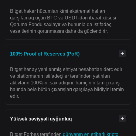
Bitget haker hücumları kimi ekstremal halları
qarşılamaq üçün BTC və USDT-dən ibarət xüsusi
Qoruma Fondu saxlayır və bununla da istifadəçi
vəsaitlərinin qorunmasını daha da gücləndirir.
100% Proof of Reserves (PoR)
Bitget hər ay yenilənmiş ehtiyat hesabatları dərc edir
və platformanın istifadəçilər tərəfindən yatırılan
aktivlərin 100%-ni saxladığını, həmçinin tam çıxarış
halında belə bütün çıxarışları qarşılaya bildiyini təmin
edir.
Yüksək səviyyəli uyğunluq
Bitget Forbes tərəfindən
dünyanın ən etibarlı kripto