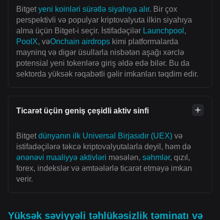
Bitget
yeni koinləri sürətlə siyahıya alır
. Bir çox
perspektivli və populyar kriptovalyuta ilkin siyahıya
alma üçün Bitget-i seçir. İstifadəçilər
Launchpool
,
PoolX
, və
Onchain airdrops
kimi platformalarda
mayninq və digər üsullarla nisbətən aşağı xərclə
potensial yeni tokenlərə giriş əldə edə bilər. Bu da
sektorda yüksək rəqabətli gəlir imkanları təqdim edir.
Ticarət üçün geniş çeşidli aktiv sinfi
Bitget
dünyanın ilk Universal Birjasıdır (UEX)
və
istifadəçilərə təkcə kriptovalyutalarla deyil, həm də
ənənəvi maaliyyə aktivləri
məsələn,
səhmlər
, qızıl,
forex, indekslər və əmtəələrlə ticarət etməyə imkan
verir.
Yüksək səviyyəli təhlükəsizlik təminatı və