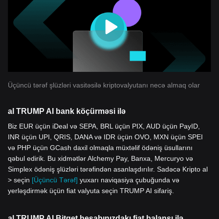
Üçüncü tərəf şlüzləri vasitəsilə kriptovalyutanı necə almaq olar
al TRUMP AI bank köçürməsi ilə
Biz EUR üçün iDeal və SEPA, BRL üçün PIX, AUD üçün PayID,
INR üçün UPI, QRIS, DANA və IDR üçün OVO, MXN üçün SPEI
və PHP üçün GCash daxil olmaqla müxtəlif ödəniş üsullarını
qəbul edirik. Bu xidmətlər Alchemy Pay, Banxa, Mercuryo və
Simplex ödəniş şlüzləri tərəfindən asanlaşdırılır. Sadəcə Kripto al
> seçin
[Üçüncü Tərəf]
yuxarı naviqasiya çubuğunda və
yerləşdirmək üçün fiat valyuta seçin TRUMP AI sifariş.
al TRUMP AI Bitget hesabınızdakı fiat balansı ilə