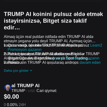
TRUMP AI koinini pulsuz əldə etmək
istəyirsinizsə, Bitget sizə təklif
edir…
Almaq üçün real puldan istifadə edin TRUMP AI əldə
etməyin yeganə yolu deyil TRUMP AI. Ayrmaq üçün
vaxtınız varsa, ala bilərsiniz TRUMP AI pulsuz.
Qazanmağı öyrənin TRUMP AI vasitəsilə pulsuz
Learn2
Promosyon qazanın
Bütün kriptovalyutalar və mükafatlar çevrilə bilər TRUMP
Pulsuz qazanın TRUMP AI dostlarını Bitget-ə
AI Bitget Convert, Bitget Swap və ya Spot Trading
qoşulmağa dəvət etməklə
Assist2 Promosyon qazanın
vasitəsilə.
Pulsuz alın TRUMP AI qoşularaq airdrops
davam edən
problemlər və promosyonlar
Daha çox göstər
al TRUMP AI
TRUMP
Cari qiymət:
/
USD
$0.00
0
0.00%
24H