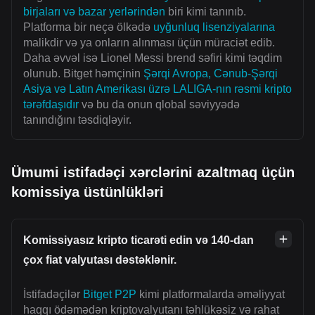
birjaları və bazar yerlərindən
biri kimi tanınıb.
Platforma bir neçə ölkədə
uyğunluq lisenziyalarına
malikdir və ya onların alınması üçün müraciət edib.
Daha əvvəl isə Lionel Messi brend səfiri kimi təqdim
olunub. Bitget həmçinin
Şərqi Avropa, Cənub-Şərqi
Asiya və Latın Amerikası üzrə LALIGA-nın rəsmi kripto
tərəfdaşıdır
və bu da onun qlobal səviyyədə
tanındığını təsdiqləyir.
Ümumi istifadəçi xərclərini azaltmaq üçün
komissiya üstünlükləri
Komissiyasız kripto ticarəti edin və 140-dan
çox fiat valyutası dəstəklənir.
İstifadəçilər
Bitget P2P
kimi platformalarda əməliyyat
haqqı ödəmədən kriptovalyutanı təhlükəsiz və rahat