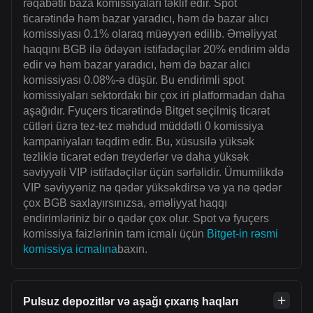
rəqabətli baza komissiyaları təklif edir. Spot
ticarətində həm bazar yaradıcı, həm də bazar alıcı
komissiyası 0.1% olaraq müəyyən edilib. Əməliyyat
haqqını BGB ilə ödəyən istifadəçilər 20% endirim əldə
edir və həm bazar yaradıcı, həm də bazar alıcı
komissiyası 0.08%-ə düşür. Bu endirimli spot
komissiyaları sektordakı bir çox iri platformadan daha
aşağıdır. Fyuçers ticarətində Bitget seçilmiş ticarət
cütləri üzrə tez-tez məhdud müddətli 0 komissiya
kampaniyaları təqdim edir. Bu, xüsusilə yüksək
tezliklə ticarət edən treyderlər və daha yüksək
səviyyəli VIP istifadəçilər üçün sərfəlidir. Ümumilikdə
VIP səviyyəniz nə qədər yüksəkdirsə və ya nə qədər
çox BGB saxlayırsınızsa, əməliyyat haqqı
endirimləriniz bir o qədər çox olur. Spot və fyuçers
komissiya faizlərinin tam icmalı üçün
Bitget-in rəsmi
komissiya icmalına
baxın.
Pulsuz depozitlər və aşağı çıxarış haqları