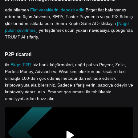
edə bilərsən
Fiat vəsaitlərini depozit edin
Bitget fiat balansınızı
artırmaq üçün Advcash, SEPA, Faster Payments və ya PIX ödəniş
şlüzlərindən istifadə edin. Sonra Kripto Satın Al > klikləyin
[Nağd
pulun çevrilməsi]
yerləşdirmək üçün yuxarı naviqasiya çubuğunda
TRUMP AI sifariş.
P2P ticarəti
ilə
Bitget P2P
, siz bank köçürmələri, nağd pul və Payeer, Zelle,
Perfect Money, Advcash və Wise kimi elektron pul kisələri daxil
olmaqla 100-dən çox ödəniş metodundan istifadə edərək
kriptovalyuta ala bilərsiniz. Sadəcə sifariş verin, satıcıya ödəyin və
kriptovalyutanızı alın. Emanet qorunması ilə təhlükəsiz
əməliyyatlardan həzz alın.