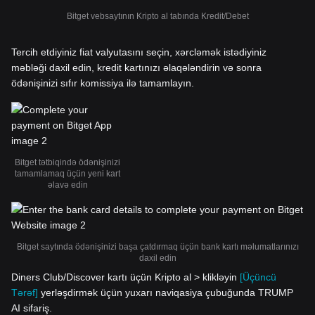
Bitget vebsaytının Kripto al tabında Kredit/Debet
Tercih etdiyiniz fiat valyutasını seçin, xərcləmək istədiyiniz
məbləği daxil edin, kredit kartınızı əlaqələndirin və sonra
ödənişinizi sıfır komissiya ilə tamamlayın.
Bitget tətbiqində ödənişinizi
tamamlamaq üçün yeni kart
əlavə edin
Bitget saytında ödənişinizi başa çatdırmaq üçün bank kartı məlumatlarınızı
daxil edin
Diners Club/Discover kartı üçün Kripto al > klikləyin
[Üçüncü
Tərəf]
yerləşdirmək üçün yuxarı naviqasiya çubuğunda TRUMP
AI sifariş.