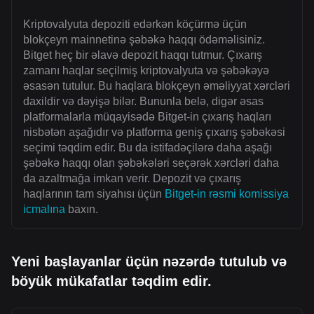
Kriptovalyuta depoziti edərkən köçürmə üçün
blokçeyn mainnetinə şəbəkə haqqı ödəməlisiniz.
Bitget heç bir əlavə depozit haqqı tutmur. Çıxarış
zamanı haqlar seçilmiş kriptovalyuta və şəbəkəyə
əsasən tutulur. Bu haqlara blokçeyn əməliyyat xərcləri
daxildir və dəyişə bilər. Bununla belə, digər əsas
platformalarla müqayisədə Bitget-in çıxarış haqları
nisbətən aşağıdır və platforma geniş çıxarış şəbəkəsi
seçimi təqdim edir. Bu da istifadəçilərə daha aşağı
şəbəkə haqqı olan şəbəkələri seçərək xərcləri daha
da azaltmağa imkan verir. Depozit və çıxarış
haqlarının tam siyahısı üçün
Bitget-in rəsmi komissiya
icmalına
baxın.
Yeni başlayanlar üçün nəzərdə tutulub və
böyük mükafatlar təqdim edir.