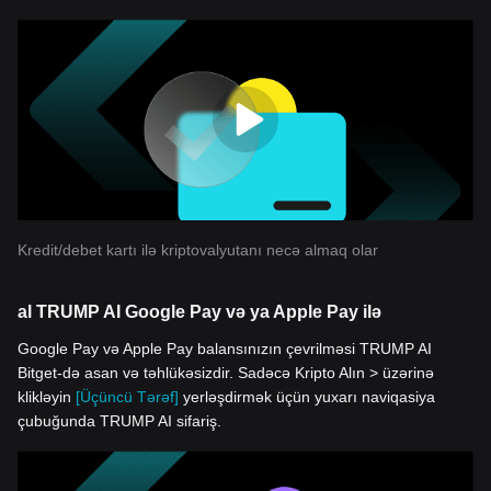
Kredit/debet kartı ilə kriptovalyutanı necə almaq olar
al TRUMP AI Google Pay və ya Apple Pay ilə
Google Pay və Apple Pay balansınızın çevrilməsi TRUMP AI
Bitget-də asan və təhlükəsizdir. Sadəcə Kripto Alın > üzərinə
klikləyin
[Üçüncü Tərəf]
yerləşdirmək üçün yuxarı naviqasiya
çubuğunda TRUMP AI sifariş.