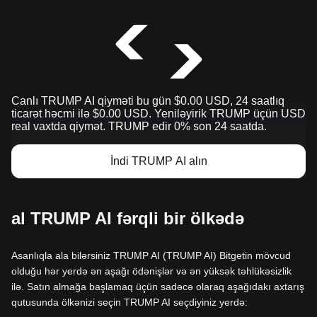
Canlı TRUMP AI qiyməti bu gün $0.00 USD, 24 saatlıq
ticarət həcmi ilə $0.00 USD. Yeniləyirik TRUMP üçün USD
real vaxtda qiymət. TRUMP edir 0% son 24 saatda.
İndi TRUMP AI alın
al TRUMP AI fərqli bir ölkədə
Asanlıqla ala bilərsiniz TRUMP AI (TRUMP AI) Bitgetin mövcud
olduğu hər yerdə ən aşağı ödənişlər və ən yüksək təhlükəsizlik
ilə. Satın almağa başlamaq üçün sadəcə olaraq aşağıdakı axtarış
qutusunda ölkənizi seçin TRUMP AI seçdiyiniz yerdə: