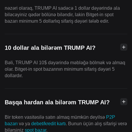
nəzəri olaraq, TRUMP AI sadəcə 1 dollar dəyərində ala
biləcəyiniz qədər bölünə biləndir, lakin Bitget-in spot
bazarı minimum 5 dollarlıq sifariş dəyəri tələb edir.
10 dollar ala bilərəm TRUMP AI?
Bəli, TRUMP AI 10$ dəyərində məbləğə bölmək və almaq
olar. Bitget-in spot bazarının minimum sifariş dəyəri 5
dollardır.
Başqa hardan ala bilərəm TRUMP AI?
Bir token vasitəsilə satın almaq mümkün deyilsə
P2P
bazarı
və ya
debet/kredit kartı
. Bunun üçün alış sifarişi verə
bilərsiniz
spot bazar
.