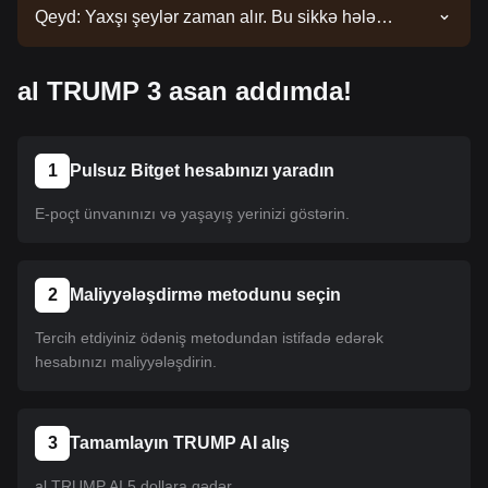
Qeyd: Yaxşı şeylər zaman alır. Bu sikkə hələ
siyahıya salınmayıb. Siyahı yeniləmələri üçün
elanlarımızı izləyin. Bitget-də mövcud olduqdan
al TRUMP 3 asan addımda!
sonra onu almaq üçün təlimatımızı izləyə bilərsiniz.
Eyni təlimat Bitget-də sadalanan bütün
kriptovalyutalara aiddir.
1
Pulsuz Bitget hesabınızı yaradın
E-poçt ünvanınızı və yaşayış yerinizi göstərin.
2
Maliyyələşdirmə metodunu seçin
Tercih etdiyiniz ödəniş metodundan istifadə edərək
hesabınızı maliyyələşdirin.
3
Tamamlayın TRUMP AI alış
al TRUMP AI 5 dollara qədər.