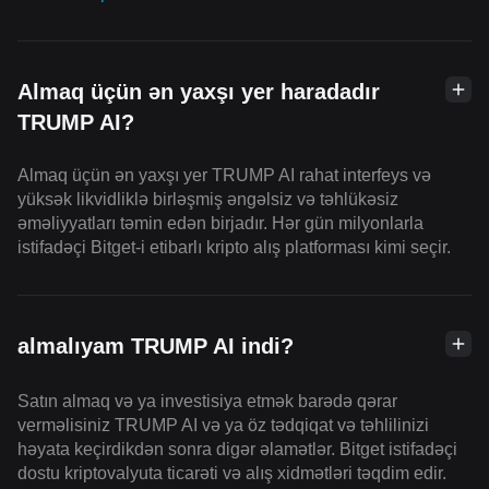
Almaq üçün ən yaxşı yer haradadır
TRUMP AI?
Almaq üçün ən yaxşı yer TRUMP AI rahat interfeys və
yüksək likvidliklə birləşmiş əngəlsiz və təhlükəsiz
əməliyyatları təmin edən birjadır. Hər gün milyonlarla
istifadəçi Bitget-i etibarlı kripto alış platforması kimi seçir.
almalıyam TRUMP AI indi?
Satın almaq və ya investisiya etmək barədə qərar
verməlisiniz TRUMP AI və ya öz tədqiqat və təhlilinizi
həyata keçirdikdən sonra digər əlamətlər. Bitget istifadəçi
dostu kriptovalyuta ticarəti və alış xidmətləri təqdim edir.