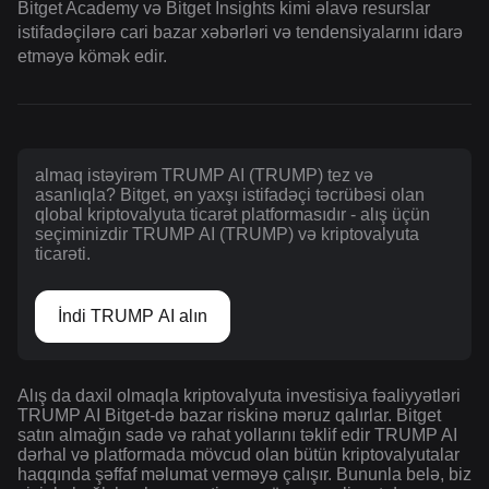
Bitget Academy və Bitget Insights kimi əlavə resurslar
istifadəçilərə cari bazar xəbərləri və tendensiyalarını idarə
etməyə kömək edir.
almaq istəyirəm TRUMP AI (TRUMP) tez və
asanlıqla? Bitget, ən yaxşı istifadəçi təcrübəsi olan
qlobal kriptovalyuta ticarət platformasıdır - alış üçün
seçiminizdir TRUMP AI (TRUMP) və kriptovalyuta
ticarəti.
İndi TRUMP AI alın
Alış da daxil olmaqla kriptovalyuta investisiya fəaliyyətləri
TRUMP AI Bitget-də bazar riskinə məruz qalırlar. Bitget
satın almağın sadə və rahat yollarını təklif edir TRUMP AI
dərhal və platformada mövcud olan bütün kriptovalyutalar
haqqında şəffaf məlumat verməyə çalışır. Bununla belə, biz