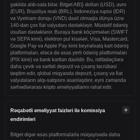
şəkildə alıb-sata bilər. Bitget ABŞ dolları (USD), avro
(EUR), Braziliya realı (BRL), İndoneziya rupisi (IDR)
və Vyetnam donqu (VND) daxil olmaqla dünya üzrə
140-dan çox fiat valyutanı dəstəkləyir. Müxtəlif ödəniş
üsulları dəstəklənir. Buraya bank köçürmələri (SWIFT
və SEPA kimi), elektron pul kisələri, Visa, Mastercard,
Google Pay və Apple Pay kimi beynəlxalq kart ödəniş
platformaları, eləcə də əsas yerli ödəniş platformaları
(PIX kimi) və bank kartları daxildir. Bu, istifadəçilərə
daha çevik və sərfəli depozit və çıxarış təcrübəsi
təqdim edir, qlobal miqyasda depozit, çıxarış və fiat
valyutaların alqı-satqısını asanlaşdırır, eyni zamanda
sərhədlərarası kripto əməliyyatlarını rahat edir.
Rəqabətli əməliyyat faizləri ilə komissiya
endirimləri
Bitget digər əsas platformalarla müqayisədə daha