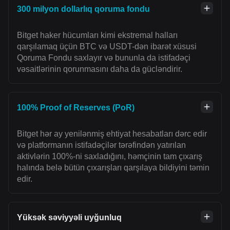
300 milyon dollarlıq qoruma fondu
Bitget haker hücumları kimi ekstremal halları
qarşılamaq üçün BTC və USDT-dən ibarət xüsusi
Qoruma Fondu saxlayır və bununla da istifadəçi
vəsaitlərinin qorunmasını daha da gücləndirir.
100% Proof of Reserves (PoR)
Bitget hər ay yenilənmiş ehtiyat hesabatları dərc edir
və platformanın istifadəçilər tərəfindən yatırılan
aktivlərin 100%-ni saxladığını, həmçinin tam çıxarış
halında belə bütün çıxarışları qarşılaya bildiyini təmin
edir.
Yüksək səviyyəli uyğunluq