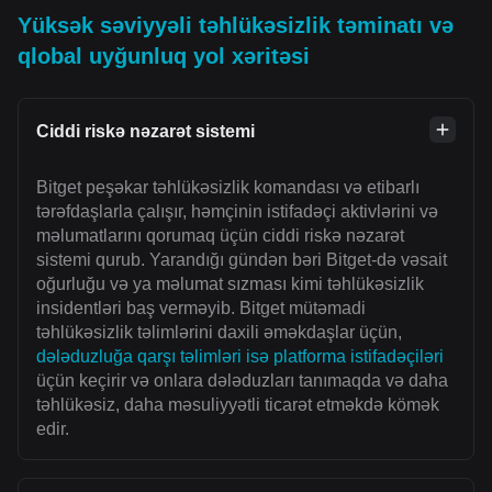
Yüksək səviyyəli təhlükəsizlik təminatı və
qlobal uyğunluq yol xəritəsi
Ciddi riskə nəzarət sistemi
Bitget peşəkar təhlükəsizlik komandası və etibarlı
tərəfdaşlarla çalışır, həmçinin istifadəçi aktivlərini və
məlumatlarını qorumaq üçün ciddi riskə nəzarət
sistemi qurub. Yarandığı gündən bəri Bitget-də vəsait
oğurluğu və ya məlumat sızması kimi təhlükəsizlik
insidentləri baş verməyib. Bitget mütəmadi
təhlükəsizlik təlimlərini daxili əməkdaşlar üçün,
dələduzluğa qarşı təlimləri isə platforma istifadəçiləri
üçün keçirir və onlara dələduzları tanımaqda və daha
təhlükəsiz, daha məsuliyyətli ticarət etməkdə kömək
edir.