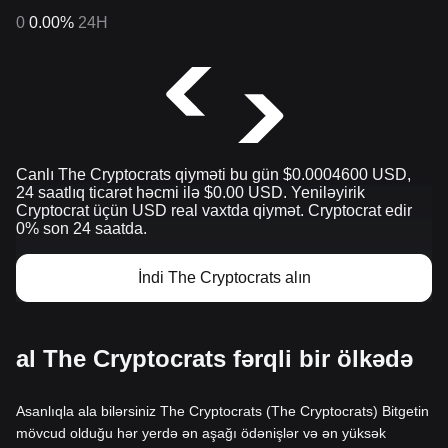
0
0.00%
24H
Canlı The Cryptocrats qiyməti bu gün $0.0004600 USD,
24 saatlıq ticarət həcmi ilə $0.00 USD. Yeniləyirik
Cryptocrat üçün USD real vaxtda qiymət. Cryptocrat edir
0% son 24 saatda.
İndi The Cryptocrats alın
al The Cryptocrats fərqli bir ölkədə
Asanlıqla ala bilərsiniz The Cryptocrats (The Cryptocrats) Bitgetin
mövcud olduğu hər yerdə ən aşağı ödənişlər və ən yüksək