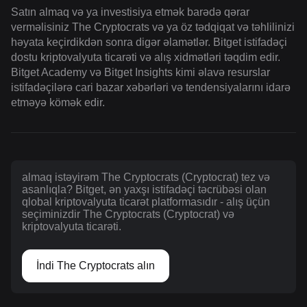
Satın almaq və ya investisiya etmək barədə qərar
verməlisiniz The Cryptocrats və ya öz tədqiqat və təhlilinizi
həyata keçirdikdən sonra digər əlamətlər. Bitget istifadəçi
dostu kriptovalyuta ticarəti və alış xidmətləri təqdim edir.
Bitget Academy və Bitget Insights kimi əlavə resurslar
istifadəçilərə cari bazar xəbərləri və tendensiyalarını idarə
etməyə kömək edir.
almaq istəyirəm The Cryptocrats (Cryptocrat) tez və
asanlıqla? Bitget, ən yaxşı istifadəçi təcrübəsi olan
qlobal kriptovalyuta ticarət platformasıdır - alış üçün
seçiminizdir The Cryptocrats (Cryptocrat) və
kriptovalyuta ticarəti.
İndi The Cryptocrats alın