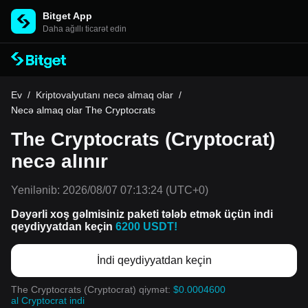
Bitget App
Daha ağıllı ticarət edin
Ev
/
Kriptovalyutanı necə almaq olar
/
Necə almaq olar The Cryptocrats
The Cryptocrats (Cryptocrat)
necə alınır
Yenilənib:
2026/08/07 07:13:24
(UTC+0)
Dəyərli xoş gəlmisiniz paketi tələb etmək üçün indi
qeydiyyatdan keçin
6200 USDT!
İndi qeydiyyatdan keçin
The Cryptocrats (Cryptocrat) qiymət:
$0.0004600
al Cryptocrat indi