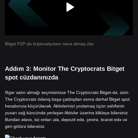
Bitget P2P-də kriptovalyutanı necə almaq olar
Addım 3: Monitor The Cryptocrats Bitget
spot cüzdanınızda
Əgər satın almağı seçmisinizsə The Cryptocrats Bitget-də, sizin
The Cryptocrats ödəniş başa çatdıqdan sonra dərhal Bitget spot
hesabınıza köçürüləcək. Aktivlərinizi yoxlamaq üçün səhifənin
yuxarı sağ küncündə yerləşən Aktivlər üzərinə klikləyə bilərsiniz.
Bundan əlavə, siz onları ala, depozit edə, çevirə, ticarət edə və
geri götürə bilərsiniz.