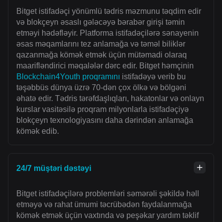
Bitget istifadəçi yönümlü tədris məzmunu təqdim edir
və blokçeyn əsaslı gələcəyə bərabər girişi təmin
etməyi hədəfləyir. Platforma istifadəçilərə sənayenin
əsas məqamlarını tez anlamağa və təməl biliklər
qazanmağa kömək etmək üçün mütəmadi olaraq
maarifləndirici məqalələr dərc edir. Bitget həmçinin
Blockchain4Youth proqramını
istifadəyə verib bu
təşəbbüs dünya üzrə 70-dən çox ölkə və bölgəni
əhatə edir. Tədris tərəfdaşlıqları, hakatonlar və onlayn
kurslar vasitəsilə proqram milyonlarla istifadəçiyə
blokçeyn texnologiyasını daha dərindən anlamağa
kömək edib.
24/7 müştəri dəstəyi
Bitget istifadəçilərə problemləri səmərəli şəkildə həll
etməyə və rahat ümumi təcrübədən faydalanmağa
kömək etmək üçün vaxtında və peşəkar yardım təklif