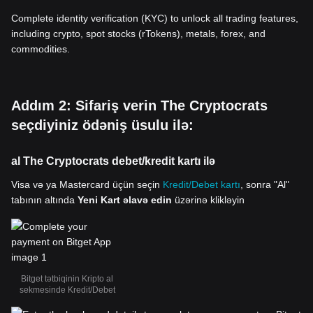
Complete identity verification (KYC) to unlock all trading features,
including crypto, spot stocks (rTokens), metals, forex, and
commodities.
Addım 2: Sifariş verin The Cryptocrats
seçdiyiniz ödəniş üsulu ilə:
al The Cryptocrats debet/kredit kartı ilə
Visa və ya Mastercard üçün seçin
Kredit/Debet kartı
, sonra "Al"
tabının altında
Yeni Kart əlavə edin
üzərinə klikləyin
Bitget tətbiqinin Kripto al
sekmesinde Kredit/Debet