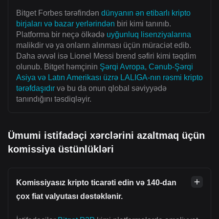
Bitget Forbes tərəfindən
dünyanın ən etibarlı kripto
birjaları və bazar yerlərindən
biri kimi tanınıb.
Platforma bir neçə ölkədə
uyğunluq lisenziyalarına
malikdir və ya onların alınması üçün müraciət edib.
Daha əvvəl isə Lionel Messi brend səfiri kimi təqdim
olunub. Bitget həmçinin
Şərqi Avropa, Cənub-Şərqi
Asiya və Latın Amerikası üzrə LALIGA-nın rəsmi kripto
tərəfdaşıdır
və bu da onun qlobal səviyyədə
tanındığını təsdiqləyir.
Ümumi istifadəçi xərclərini azaltmaq üçün
komissiya üstünlükləri
Komissiyasız kripto ticarəti edin və 140-dan
çox fiat valyutası dəstəklənir.