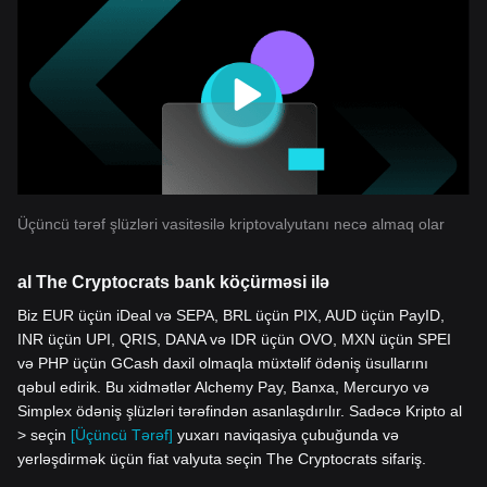
Üçüncü tərəf şlüzləri vasitəsilə kriptovalyutanı necə almaq olar
al The Cryptocrats bank köçürməsi ilə
Biz EUR üçün iDeal və SEPA, BRL üçün PIX, AUD üçün PayID,
INR üçün UPI, QRIS, DANA və IDR üçün OVO, MXN üçün SPEI
və PHP üçün GCash daxil olmaqla müxtəlif ödəniş üsullarını
qəbul edirik. Bu xidmətlər Alchemy Pay, Banxa, Mercuryo və
Simplex ödəniş şlüzləri tərəfindən asanlaşdırılır. Sadəcə Kripto al
> seçin
[Üçüncü Tərəf]
yuxarı naviqasiya çubuğunda və
yerləşdirmək üçün fiat valyuta seçin The Cryptocrats sifariş.