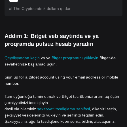
al The Cryptocrats 5 dollara qədər.
Addım 1: Bitget veb saytında və ya
proqramda pulsuz hesab yaradın
Qeydiyyatdan keçin
və ya
Bitget proqramını yükləyin
Bitget-də
səyahətinizə başlamaq üçün.
Sign up for a Bitget account using your email address or mobile
number.
Tam uyğunluğu təmin etmək və Bitget təcrübənizi artırmaq üçün
şəxsiyyətinizi təsdiqləyin.
daxil ola bilərsiniz
şəxsiyyəti təsdiqləmə səhifəsi
, ölkənizi seçin,
şəxsiyyət vəsiqələrinizi yükləyin və selfiinizi təqdim edin.
Şəxsiyyətiniz uğurla təsdiqləndikdən sonra bildiriş alacaqsınız.