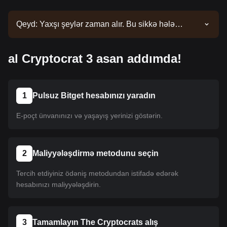
Qeyd: Yaxşı şeylər zaman alır. Bu sikkə hələ
siyahıya salınmayıb. Siyahı yeniləmələri üçün
elanlarımızı izləyin. Bitget-də mövcud olduqdan
al Cryptocrat 3 asan addımda!
sonra onu almaq üçün təlimatımızı izləyə bilərsiniz.
Eyni təlimat Bitget-də sadalanan bütün
kriptovalyutalara aiddir.
1
Pulsuz Bitget hesabınızı yaradın
E-poçt ünvanınızı və yaşayış yerinizi göstərin.
2
Maliyyələşdirmə metodunu seçin
Tercih etdiyiniz ödəniş metodundan istifadə edərək
hesabınızı maliyyələşdirin.
3
Tamamlayın The Cryptocrats alış