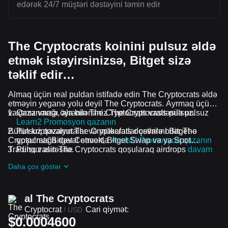
edərək 24/7 müştəri dəstəyini təmin edir
The Cryptocrats koinini pulsuz əldə
etmək istəyirsinizsə, Bitget sizə
təklif edir…
Almaq üçün real puldan istifadə edin The Cryptocrats əldə
etməyin yeganə yolu deyil The Cryptocrats. Ayrmaq üçün
vaxtınız varsa, ala bilərsiniz The Cryptocrats pulsuz.
Qazanmağı öyrənin The Cryptocrats vasitəsilə pulsuz
Learn2 Promosyon qazanın
Bütün kriptovalyutalar və mükafatlar çevrilə bilər The
Pulsuz qazanın The Cryptocrats dostlarını Bitget-ə
Cryptocrats Bitget Convert, Bitget Swap və ya Spot
qoşulmağa dəvət etməklə
Assist2 Promosyon qazanın
Trading vasitəsilə.
Pulsuz alın The Cryptocrats qoşularaq airdrops
davam
edən problemlər və promosyonlar
Daha çox göstər
al The Cryptocrats
Cryptocrat
Cari qiymət:
/
USD
$0.0004600