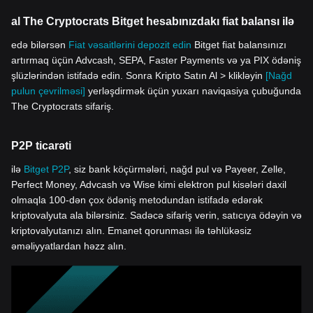
al The Cryptocrats Bitget hesabınızdakı fiat balansı ilə
edə bilərsən
Fiat vəsaitlərini depozit edin
Bitget fiat balansınızı
artırmaq üçün Advcash, SEPA, Faster Payments və ya PIX ödəniş
şlüzlərindən istifadə edin. Sonra Kripto Satın Al > klikləyin
[Nağd
pulun çevrilməsi]
yerləşdirmək üçün yuxarı naviqasiya çubuğunda
The Cryptocrats sifariş.
P2P ticarəti
ilə
Bitget P2P
, siz bank köçürmələri, nağd pul və Payeer, Zelle,
Perfect Money, Advcash və Wise kimi elektron pul kisələri daxil
olmaqla 100-dən çox ödəniş metodundan istifadə edərək
kriptovalyuta ala bilərsiniz. Sadəcə sifariş verin, satıcıya ödəyin və
kriptovalyutanızı alın. Emanet qorunması ilə təhlükəsiz
əməliyyatlardan həzz alın.