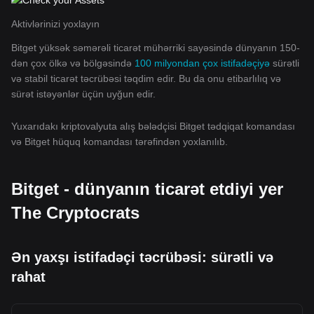
Aktivlərinizi yoxlayın
Bitget yüksək səmərəli ticarət mühərriki sayəsində dünyanın 150-
dən çox ölkə və bölgəsində
100 milyondan çox istifadəçiyə
sürətli
və stabil ticarət təcrübəsi təqdim edir. Bu da onu etibarlılıq və
sürət istəyənlər üçün uyğun edir.
Yuxarıdakı kriptovalyuta alış bələdçisi Bitget tədqiqat komandası
və Bitget hüquq komandası tərəfindən yoxlanılıb.
Bitget - dünyanın ticarət etdiyi yer
The Cryptocrats
Ən yaxşı istifadəçi təcrübəsi: sürətli və
rahat