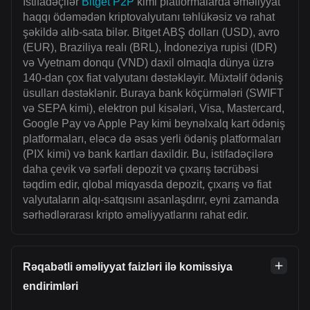
İstifadəçilər
Bitget P2P
kimi platformalarda əməliyyat
haqqı ödəmədən kriptovalyutanı təhlükəsiz və rahat
şəkildə alıb-sata bilər. Bitget ABŞ dolları (USD), avro
(EUR), Braziliya realı (BRL), İndoneziya rupisi (IDR)
və Vyetnam donqu (VND) daxil olmaqla dünya üzrə
140-dan çox fiat valyutanı dəstəkləyir. Müxtəlif ödəniş
üsulları dəstəklənir. Buraya bank köçürmələri (SWIFT
və SEPA kimi), elektron pul kisələri, Visa, Mastercard,
Google Pay və Apple Pay kimi beynəlxalq kart ödəniş
platformaları, eləcə də əsas yerli ödəniş platformaları
(PIX kimi) və bank kartları daxildir. Bu, istifadəçilərə
daha çevik və sərfəli depozit və çıxarış təcrübəsi
təqdim edir, qlobal miqyasda depozit, çıxarış və fiat
valyutaların alqı-satqısını asanlaşdırır, eyni zamanda
sərhədlərarası kripto əməliyyatlarını rahat edir.
Rəqabətli əməliyyat faizləri ilə komissiya
endirimləri