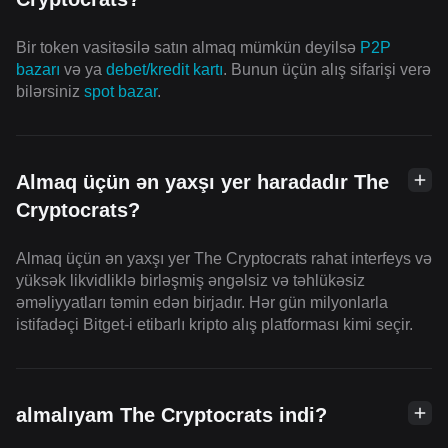
Bir token vasitəsilə satın almaq mümkün deyilsə
P2P
bazarı
və ya
debet/kredit kartı
. Bunun üçün alış sifarişi verə
bilərsiniz
spot bazar
.
Almaq üçün ən yaxşı yer haradadır The
Cryptocrats?
Almaq üçün ən yaxşı yer The Cryptocrats rahat interfeys və
yüksək likvidliklə birləşmiş əngəlsiz və təhlükəsiz
əməliyyatları təmin edən birjadır. Hər gün milyonlarla
istifadəçi Bitget-i etibarlı kripto alış platforması kimi seçir.
almalıyam The Cryptocrats indi?