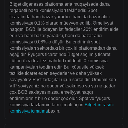
Bitget digər əsas platformalarla müqayisədə daha
rəqabətli baza komissiyaları təklif edir. Spot
ticarətində həm bazar yaradıcı, həm də bazar alıcı
komissiyası 0.1% olaraq müəyyən edilib. Əməliyyat
haqqını BGB ilə ödəyən istifadəçilər 20% endirim əldə
edir və həm bazar yaradıcı, həm də bazar alıcı
komissiyası 0.08%-ə düşür. Bu endirimli spot
komissiyaları sektordakı bir çox iri platformadan daha
aşağıdır. Fyuçers ticarətində Bitget seçilmiş ticarət
cütləri üzrə tez-tez məhdud müddətli 0 komissiya
kampaniyaları təqdim edir. Bu, xüsusilə yüksək
tezliklə ticarət edən treyderlər və daha yüksək
səviyyəli VIP istifadəçilər üçün sərfəlidir. Ümumilikdə
VIP səviyyəniz nə qədər yüksəkdirsə və ya nə qədər
çox BGB saxlayırsınızsa, əməliyyat haqqı
endirimləriniz bir o qədər çox olur. Spot və fyuçers
komissiya faizlərinin tam icmalı üçün
Bitget-in rəsmi
komissiya icmalına
baxın.