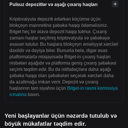
Pulsuz depozitlər və aşağı çıxarış haqları
Kriptovalyuta depoziti edərkən köçürmə üçün
blokçeyn mainnetinə şəbəkə haqqı ödəməlisiniz.
Bitget heç bir əlavə depozit haqqı tutmur. Çıxarış
zamanı haqlar seçilmiş kriptovalyuta və şəbəkəyə
əsasən tutulur. Bu haqlara blokçeyn əməliyyat xərcləri
daxildir və dəyişə bilər. Bununla belə, digər əsas
platformalarla müqayisədə Bitget-in çıxarış haqları
nisbətən aşağıdır və platforma geniş çıxarış şəbəkəsi
seçimi təqdim edir. Bu da istifadəçilərə daha aşağı
şəbəkə haqqı olan şəbəkələri seçərək xərcləri daha
da azaltmağa imkan verir. Depozit və çıxarış
haqlarının tam siyahısı üçün
Bitget-in rəsmi komissiya
icmalına
baxın.
Yeni başlayanlar üçün nəzərdə tutulub və
böyük mükafatlar təqdim edir.