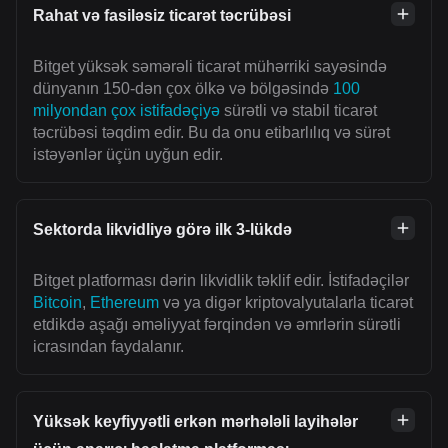
Rahat və fasiləsiz ticarət təcrübəsi
Bitget yüksək səmərəli ticarət mühərriki sayəsində
dünyanın 150-dən çox ölkə və bölgəsində
100
milyondan çox istifadəçiyə
sürətli və stabil ticarət
təcrübəsi təqdim edir. Bu da onu etibarlılıq və sürət
istəyənlər üçün uyğun edir.
Sektorda likvidliyə görə ilk 3-lükdə
Bitget platforması dərin likvidlik təklif edir. İstifadəçilər
Bitcoin
,
Ethereum
və ya digər kriptovalyutalarla ticarət
etdikdə aşağı əməliyyat fərqindən və əmrlərin sürətli
icrasından faydalanır.
Yüksək keyfiyyətli erkən mərhələli layihələr