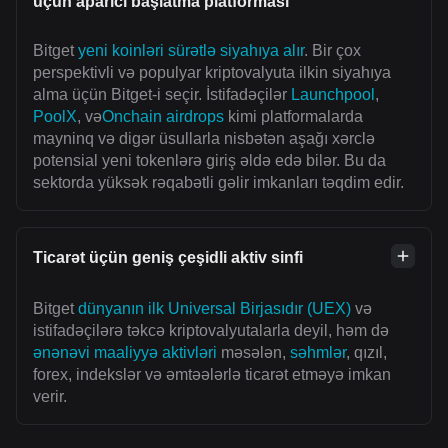
üçün aparıcı başlatma platforması
Bitget
yeni koinləri sürətlə siyahıya alır
. Bir çox
perspektivli və populyar kriptovalyuta ilkin siyahıya
alma üçün Bitget-i seçir. İstifadəçilər
Launchpool
,
PoolX
, və
Onchain airdrops
kimi platformalarda
mayninq və digər üsullarla nisbətən aşağı xərclə
potensial yeni tokenlərə giriş əldə edə bilər. Bu da
sektorda yüksək rəqabətli gəlir imkanları təqdim edir.
Ticarət üçün geniş çeşidli aktiv sinfi
Bitget
dünyanın ilk Universal Birjasıdır (UEX)
və
istifadəçilərə təkcə kriptovalyutalarla deyil, həm də
ənənəvi maaliyyə aktivləri
məsələn,
səhmlər
, qızıl,
forex, indekslər və əmtəələrlə ticarət etməyə imkan
verir.