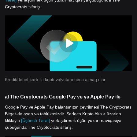
Tərəf]
yerləşdirmək üçün yuxarı naviqasiya çubuğunda The
Cryptocrats sifariş.
Kredit/debet kartı ilə kriptovalyutanı necə almaq olar
al The Cryptocrats Google Pay və ya Apple Pay ilə
Google Pay və Apple Pay balansınızın çevrilməsi The Cryptocrats
Bitget-də asan və təhlükəsizdir. Sadəcə Kripto Alın > üzərinə
klikləyin
[Üçüncü Tərəf]
yerləşdirmək üçün yuxarı naviqasiya
çubuğunda The Cryptocrats sifariş.