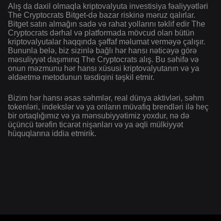
Alış da daxil olmaqla kriptovalyuta investisiya fəaliyyətləri
The Cryptocrats Bitget-də bazar riskinə məruz qalırlar.
Bitget satın almağın sadə və rahat yollarını təklif edir The
Cryptocrats dərhal və platformada mövcud olan bütün
kriptovalyutalar haqqında şəffaf məlumat verməyə çalışır.
Bununla belə, biz sizinlə bağlı hər hansı nəticəyə görə
məsuliyyət daşımırıq The Cryptocrats alış. Bu səhifə və
onun məzmunu hər hansı xüsusi kriptovalyutanın və ya
əldəetmə metodunun təsdiqini təşkil etmir.
Bizim hər hansı əsas səhmlər, real dünya aktivləri, səhm
tokenləri, indekslər və ya onların müvafiq brendləri ilə heç
bir ortaqlığımız və ya mənsubiyyətimiz yoxdur, nə də
üçüncü tərəfin ticarət nişanları və ya əqli mülkiyyət
hüquqlarına iddia etmirik.