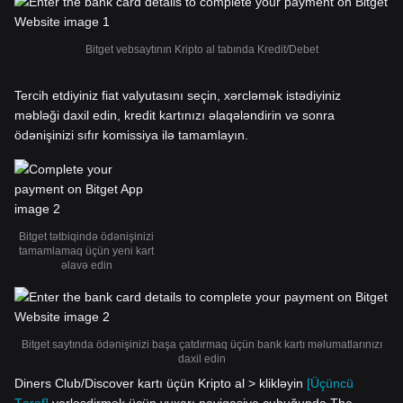
Bitget vebsaytının Kripto al tabında Kredit/Debet
Tercih etdiyiniz fiat valyutasını seçin, xərcləmək istədiyiniz
məbləği daxil edin, kredit kartınızı əlaqələndirin və sonra
ödənişinizi sıfır komissiya ilə tamamlayın.
Bitget tətbiqində ödənişinizi
tamamlamaq üçün yeni kart
əlavə edin
Bitget saytında ödənişinizi başa çatdırmaq üçün bank kartı məlumatlarınızı
daxil edin
Diners Club/Discover kartı üçün Kripto al > klikləyin
[Üçüncü