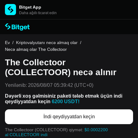
Bitget App
Daha ağıllı ticarət edin
Ev
/
Kriptovalyutanı necə almaq olar
/
Necə almaq olar The Collectoor
The Collectoor
(COLLECTOOR) necə alınır
Yenilənib:
2026/08/07 05:39:42
(UTC+0)
Dəyərli xoş gəlmisiniz paketi tələb etmək üçün indi
qeydiyyatdan keçin
6200 USDT!
İndi qeydiyyatdan keçin
The Collectoor (COLLECTOOR) qiymət:
$0.0002200
al COLLECTOOR indi