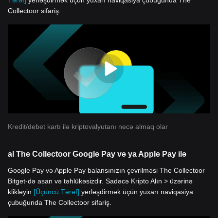
Tərəf]
yerləşdirmək üçün yuxarı naviqasiya çubuğunda The
Collectoor sifariş.
Kredit/debet kartı ilə kriptovalyutanı necə almaq olar
al The Collectoor Google Pay və ya Apple Pay ilə
Google Pay və Apple Pay balansınızın çevrilməsi The Collectoor
Bitget-də asan və təhlükəsizdir. Sadəcə Kripto Alın > üzərinə
klikləyin
[Üçüncü Tərəf]
yerləşdirmək üçün yuxarı naviqasiya
çubuğunda The Collectoor sifariş.