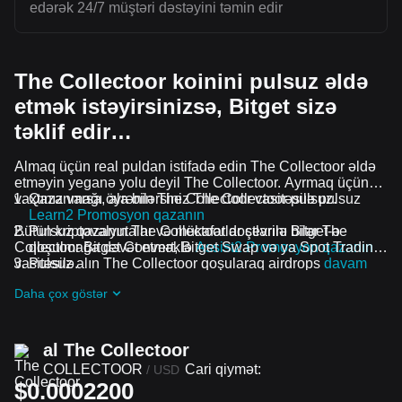
edərək 24/7 müştəri dəstəyini təmin edir
The Collectoor koinini pulsuz əldə
etmək istəyirsinizsə, Bitget sizə
təklif edir…
Almaq üçün real puldan istifadə edin The Collectoor əldə
etməyin yeganə yolu deyil The Collectoor. Ayrmaq üçün
vaxtınız varsa, ala bilərsiniz The Collectoor pulsuz.
Qazanmağı öyrənin The Collectoor vasitəsilə pulsuz
Learn2 Promosyon qazanın
Bütün kriptovalyutalar və mükafatlar çevrilə bilər The
Pulsuz qazanın The Collectoor dostlarını Bitget-ə
Collectoor Bitget Convert, Bitget Swap və ya Spot Trading
qoşulmağa dəvət etməklə
Assist2 Promosyon qazanın
vasitəsilə.
Pulsuz alın The Collectoor qoşularaq airdrops
davam
edən problemlər və promosyonlar
Daha çox göstər
al The Collectoor
COLLECTOOR
Cari qiymət:
/
USD
$0.0002200