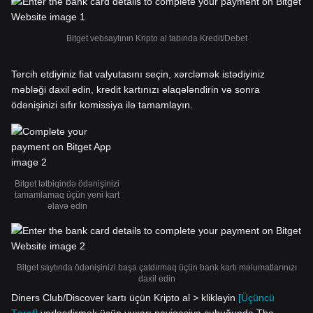
Bitget vebsaytının Kripto al tabında Kredit/Debet
Tercih etdiyiniz fiat valyutasını seçin, xərcləmək istədiyiniz
məbləği daxil edin, kredit kartınızı əlaqələndirin və sonra
ödənişinizi sıfır komissiya ilə tamamlayın.
Bitget tətbiqində ödənişinizi
tamamlamaq üçün yeni kart
əlavə edin
Bitget saytında ödənişinizi başa çatdırmaq üçün bank kartı məlumatlarınızı
daxil edin
Diners Club/Discover kartı üçün Kripto al > klikləyin
[Üçüncü