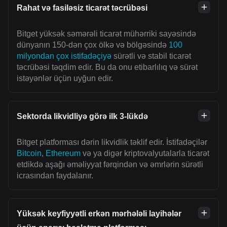
Rahat və fasiləsiz ticarət təcrübəsi
Bitget yüksək səmərəli ticarət mühərriki sayəsində
dünyanın 150-dən çox ölkə və bölgəsində
100
milyondan çox istifadəçiyə
sürətli və stabil ticarət
təcrübəsi təqdim edir. Bu da onu etibarlılıq və sürət
istəyənlər üçün uyğun edir.
Sektorda likvidliyə görə ilk 3-lükdə
Bitget platforması dərin likvidlik təklif edir. İstifadəçilər
Bitcoin
,
Ethereum
və ya digər kriptovalyutalarla ticarət
etdikdə aşağı əməliyyat fərqindən və əmrlərin sürətli
icrasından faydalanır.
Yüksək keyfiyyətli erkən mərhələli layihələr