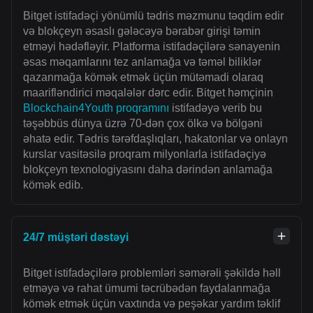
Bitget istifadəçi yönümlü tədris məzmunu təqdim edir
və blokçeyn əsaslı gələcəyə bərabər girişi təmin
etməyi hədəfləyir. Platforma istifadəçilərə sənayenin
əsas məqamlarını tez anlamağa və təməl biliklər
qazanmağa kömək etmək üçün mütəmadi olaraq
maarifləndirici məqalələr dərc edir. Bitget həmçinin
Blockchain4Youth proqramını
istifadəyə verib bu
təşəbbüs dünya üzrə 70-dən çox ölkə və bölgəni
əhatə edir. Tədris tərəfdaşlıqları, hakatonlar və onlayn
kurslar vasitəsilə proqram milyonlarla istifadəçiyə
blokçeyn texnologiyasını daha dərindən anlamağa
kömək edib.
24/7 müştəri dəstəyi
Bitget istifadəçilərə problemləri səmərəli şəkildə həll
etməyə və rahat ümumi təcrübədən faydalanmağa
kömək etmək üçün vaxtında və peşəkar yardım təklif