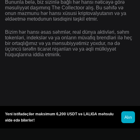
Bununla belə, biz sizinlə bağlı hər hansı nəticəyə görə
məsuliyyət daşımırıq The Collectoor alış. Bu səhifə və
onun məzmunu hər hansı xüsusi kriptovalyutanın və ya
əldəetmə metodunun təsdiqini təşkil etmir.
Bizim hər hansı əsas səhmlər, real dünya aktivləri, səhm
tokenləri, indekslər və ya onların müvafiq brendləri ilə heç
bir ortaqlığımız və ya mənsubiyyətimiz yoxdur, nə də
üçüncü tərəfin ticarət nişanları və ya əqli mülkiyyət
hüquqlarına iddia etmirik.
Yeni istifadəçilər maksimum 6,200 USDT və LALIGA məhsulu
Alın
əldə edə bilərlər!