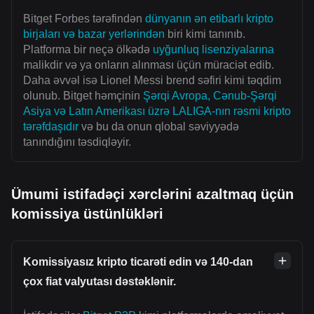
Bitget Forbes tərəfindən
dünyanın ən etibarlı kripto
birjaları və bazar yerlərindən
biri kimi tanınıb.
Platforma bir neçə ölkədə
uyğunluq lisenziyalarına
malikdir və ya onların alınması üçün müraciət edib.
Daha əvvəl isə Lionel Messi brend səfiri kimi təqdim
olunub. Bitget həmçinin
Şərqi Avropa, Cənub-Şərqi
Asiya və Latın Amerikası üzrə LALIGA-nın rəsmi kripto
tərəfdaşıdır
və bu da onun qlobal səviyyədə
tanındığını təsdiqləyir.
Ümumi istifadəçi xərclərini azaltmaq üçün
komissiya üstünlükləri
Komissiyasız kripto ticarəti edin və 140-dan
çox fiat valyutası dəstəklənir.