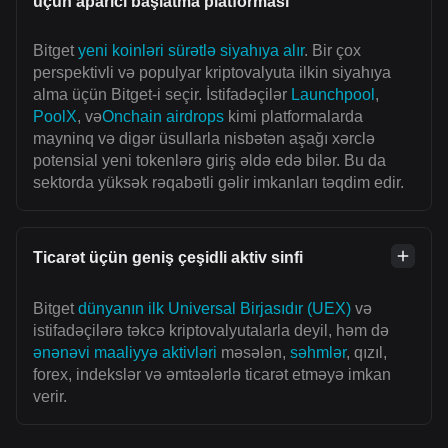
üçün aparıcı başlatma platforması
Bitget
yeni koinləri sürətlə siyahıya alır
. Bir çox
perspektivli və populyar kriptovalyuta ilkin siyahıya
alma üçün Bitget-i seçir. İstifadəçilər
Launchpool
,
PoolX
, və
Onchain airdrops
kimi platformalarda
mayninq və digər üsullarla nisbətən aşağı xərclə
potensial yeni tokenlərə giriş əldə edə bilər. Bu da
sektorda yüksək rəqabətli gəlir imkanları təqdim edir.
Ticarət üçün geniş çeşidli aktiv sinfi
Bitget
dünyanın ilk Universal Birjasıdır (UEX)
və
istifadəçilərə təkcə kriptovalyutalarla deyil, həm də
ənənəvi maaliyyə aktivləri
məsələn,
səhmlər
, qızıl,
forex, indekslər və əmtəələrlə ticarət etməyə imkan
verir.