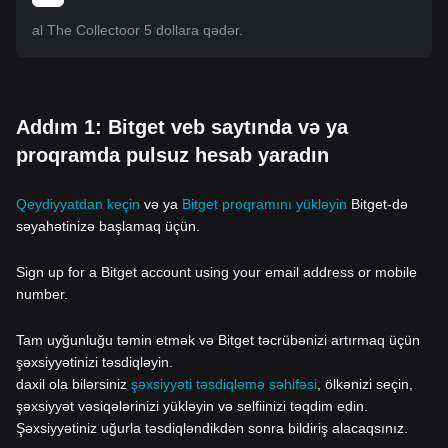
al The Collectoor 5 dollara qədər.
Addım 1: Bitget veb saytında və ya
proqramda pulsuz hesab yaradın
Qeydiyyatdan keçin
və ya
Bitget proqramını yükləyin
Bitget-də
səyahətinizə başlamaq üçün.
Sign up for a Bitget account using your email address or mobile
number.
Tam uyğunluğu təmin etmək və Bitget təcrübənizi artırmaq üçün
şəxsiyyətinizi təsdiqləyin.
daxil ola bilərsiniz
şəxsiyyəti təsdiqləmə səhifəsi
, ölkənizi seçin,
şəxsiyyət vəsiqələrinizi yükləyin və selfiinizi təqdim edin.
Şəxsiyyətiniz uğurla təsdiqləndikdən sonra bildiriş alacaqsınız.