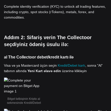
Complete identity verification (KYC) to unlock all trading features,
including crypto, spot stocks (rTokens), metals, forex, and
commodities.
Addım 2: Sifariş verin The Collectoor
seçdiyiniz ödəniş üsulu ilə:
al The Collectoor debet/kredit kartı ilə
Visa və ya Mastercard üçün seçin
Kredit/Debet kartı
, sonra "Al"
tabının altında
Yeni Kart əlavə edin
üzərinə klikləyin
Bitget tətbiqinin Kripto al
sekmesinde Kredit/Debet