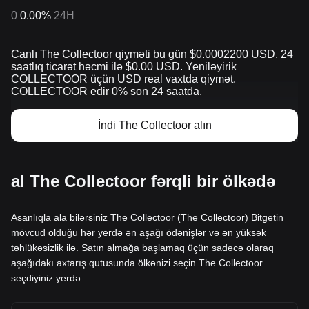
0
0.00%
24H
Canlı The Collectoor qiyməti bu gün $0.0002200 USD, 24
saatlıq ticarət həcmi ilə $0.00 USD. Yeniləyirik
COLLECTOOR üçün USD real vaxtda qiymət.
COLLECTOOR edir 0% son 24 saatda.
İndi The Collectoor alın
al The Collectoor fərqli bir ölkədə
Asanlıqla ala bilərsiniz The Collectoor (The Collectoor) Bitgetin
mövcud olduğu hər yerdə ən aşağı ödənişlər və ən yüksək
təhlükəsizlik ilə. Satın almağa başlamaq üçün sadəcə olaraq
aşağıdakı axtarış qutusunda ölkənizi seçin The Collectoor
seçdiyiniz yerdə: