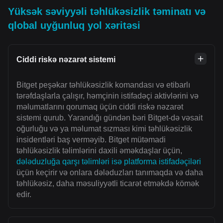
Yüksək səviyyəli təhlükəsizlik təminatı və
qlobal uyğunluq yol xəritəsi
Ciddi riskə nəzarət sistemi
Bitget peşəkar təhlükəsizlik komandası və etibarlı
tərəfdaşlarla çalışır, həmçinin istifadəçi aktivlərini və
məlumatlarını qorumaq üçün ciddi riskə nəzarət
sistemi qurub. Yarandığı gündən bəri Bitget-də vəsait
oğurluğu və ya məlumat sızması kimi təhlükəsizlik
insidentləri baş verməyib. Bitget mütəmadi
təhlükəsizlik təlimlərini daxili əməkdaşlar üçün,
dələduzluğa qarşı təlimləri isə platforma istifadəçiləri
üçün keçirir və onlara dələduzları tanımaqda və daha
təhlükəsiz, daha məsuliyyətli ticarət etməkdə kömək
edir.