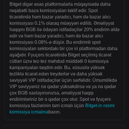
Bitget digər əsas platformalarla müqayisədə daha
rəqabətli baza komissiyaları təklif edir. Spot
ticarətində həm bazar yaradıcı, həm də bazar alıcı
komissiyası 0.1% olaraq müəyyən edilib. Əməliyyat
haqqını BGB ilə ödəyən istifadəçilər 20% endirim əldə
edir və həm bazar yaradıcı, həm də bazar alıcı
komissiyası 0.08%-ə düşür. Bu endirimli spot
komissiyaları sektordakı bir çox iri platformadan daha
aşağıdır. Fyuçers ticarətində Bitget seçilmiş ticarət
cütləri üzrə tez-tez məhdud müddətli 0 komissiya
kampaniyaları təqdim edir. Bu, xüsusilə yüksək
tezliklə ticarət edən treyderlər və daha yüksək
səviyyəli VIP istifadəçilər üçün sərfəlidir. Ümumilikdə
VIP səviyyəniz nə qədər yüksəkdirsə və ya nə qədər
çox BGB saxlayırsınızsa, əməliyyat haqqı
endirimləriniz bir o qədər çox olur. Spot və fyuçers
komissiya faizlərinin tam icmalı üçün
Bitget-in rəsmi
komissiya icmalına
baxın.