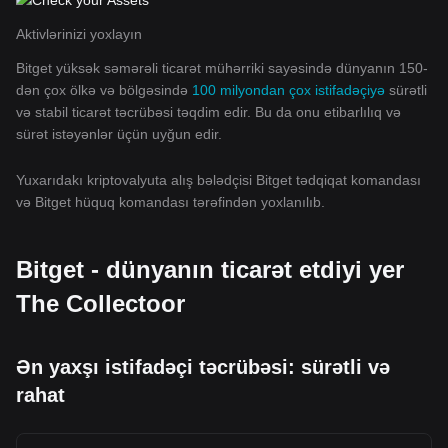
Aktivlərinizi yoxlayın
Bitget yüksək səmərəli ticarət mühərriki sayəsində dünyanın 150-
dən çox ölkə və bölgəsində
100 milyondan çox istifadəçiyə
sürətli
və stabil ticarət təcrübəsi təqdim edir. Bu da onu etibarlılıq və
sürət istəyənlər üçün uyğun edir.
Yuxarıdakı kriptovalyuta alış bələdçisi Bitget tədqiqat komandası
və Bitget hüquq komandası tərəfindən yoxlanılıb.
Bitget - dünyanın ticarət etdiyi yer
The Collectoor
Ən yaxşı istifadəçi təcrübəsi: sürətli və
rahat