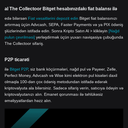
al The Collectoor Bitget hesabınızdakı fiat balansı ilə
edə bilərsən
Fiat vəsaitlərini depozit edin
Bitget fiat balansınızı
artırmaq üçün Advcash, SEPA, Faster Payments və ya PIX ödəniş
şlüzlərindən istifadə edin. Sonra Kripto Satın Al > klikləyin
[Nağd
pulun çevrilməsi]
yerləşdirmək üçün yuxarı naviqasiya çubuğunda
The Collectoor sifariş.
P2P ticarəti
ilə
Bitget P2P
, siz bank köçürmələri, nağd pul və Payeer, Zelle,
Perfect Money, Advcash və Wise kimi elektron pul kisələri daxil
olmaqla 100-dən çox ödəniş metodundan istifadə edərək
kriptovalyuta ala bilərsiniz. Sadəcə sifariş verin, satıcıya ödəyin və
kriptovalyutanızı alın. Emanet qorunması ilə təhlükəsiz
əməliyyatlardan həzz alın.