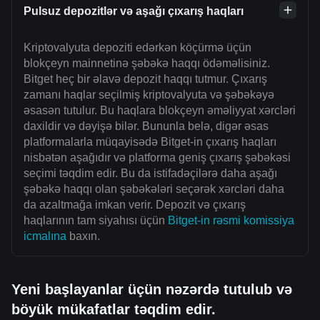
Pulsuz depozitlər və aşağı çıxarış haqları
Kriptovalyuta depoziti edərkən köçürmə üçün
blokçeyn mainnetinə şəbəkə haqqı ödəməlisiniz.
Bitget heç bir əlavə depozit haqqı tutmur. Çıxarış
zamanı haqlar seçilmiş kriptovalyuta və şəbəkəyə
əsasən tutulur. Bu haqlara blokçeyn əməliyyat xərcləri
daxildir və dəyişə bilər. Bununla belə, digər əsas
platformalarla müqayisədə Bitget-in çıxarış haqları
nisbətən aşağıdır və platforma geniş çıxarış şəbəkəsi
seçimi təqdim edir. Bu da istifadəçilərə daha aşağı
şəbəkə haqqı olan şəbəkələri seçərək xərcləri daha
da azaltmağa imkan verir. Depozit və çıxarış
haqlarının tam siyahısı üçün
Bitget-in rəsmi komissiya
icmalına
baxın.
Yeni başlayanlar üçün nəzərdə tutulub və
böyük mükafatlar təqdim edir.