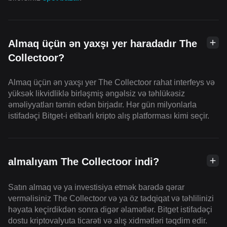
Almaq üçün ən yaxşı yer haradadır The
Collectoor?
Almaq üçün ən yaxşı yer The Collectoor rahat interfeys və
yüksək likvidliklə birləşmiş əngəlsiz və təhlükəsiz
əməliyyatları təmin edən birjadır. Hər gün milyonlarla
istifadəçi Bitget-i etibarlı kripto alış platforması kimi seçir.
almalıyam The Collectoor indi?
Satın almaq və ya investisiya etmək barədə qərar
verməlisiniz The Collectoor və ya öz tədqiqat və təhlilinizi
həyata keçirdikdən sonra digər əlamətlər. Bitget istifadəçi
dostu kriptovalyuta ticarəti və alış xidmətləri təqdim edir.