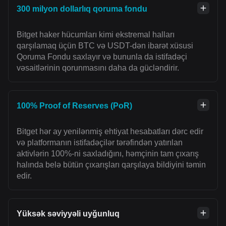
300 milyon dollarlıq qoruma fondu
Bitget haker hücumları kimi ekstremal halları
qarşılamaq üçün BTC və USDT-dən ibarət xüsusi
Qoruma Fondu saxlayır və bununla da istifadəçi
vəsaitlərinin qorunmasını daha da gücləndirir.
100% Proof of Reserves (PoR)
Bitget hər ay yenilənmiş ehtiyat hesabatları dərc edir
və platformanın istifadəçilər tərəfindən yatırılan
aktivlərin 100%-ni saxladığını, həmçinin tam çıxarış
halında belə bütün çıxarışları qarşılaya bildiyini təmin
edir.
Yüksək səviyyəli uyğunluq