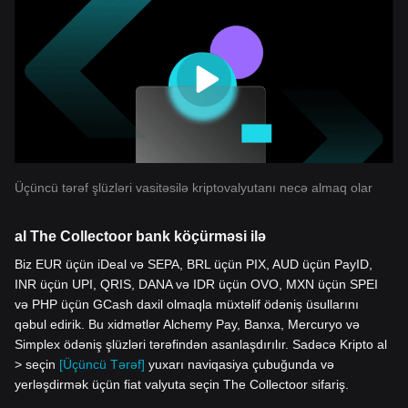
Üçüncü tərəf şlüzləri vasitəsilə kriptovalyutanı necə almaq olar
al The Collectoor bank köçürməsi ilə
Biz EUR üçün iDeal və SEPA, BRL üçün PIX, AUD üçün PayID,
INR üçün UPI, QRIS, DANA və IDR üçün OVO, MXN üçün SPEI
və PHP üçün GCash daxil olmaqla müxtəlif ödəniş üsullarını
qəbul edirik. Bu xidmətlər Alchemy Pay, Banxa, Mercuryo və
Simplex ödəniş şlüzləri tərəfindən asanlaşdırılır. Sadəcə Kripto al
> seçin
[Üçüncü Tərəf]
yuxarı naviqasiya çubuğunda və
yerləşdirmək üçün fiat valyuta seçin The Collectoor sifariş.