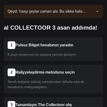
Qeyd: Yaxşı şeylər zaman alır. Bu sikkə hələ
siyahıya salınmayıb. Siyahı yeniləmələri üçün
elanlarımızı izləyin. Bitget-də mövcud olduqdan
al COLLECTOOR 3 asan addımda!
sonra onu almaq üçün təlimatımızı izləyə bilərsiniz.
Eyni təlimat Bitget-də sadalanan bütün
kriptovalyutalara aiddir.
1
Pulsuz Bitget hesabınızı yaradın
E-poçt ünvanınızı və yaşayış yerinizi göstərin.
2
Maliyyələşdirmə metodunu seçin
Tercih etdiyiniz ödəniş metodundan istifadə edərək
hesabınızı maliyyələşdirin.
3
Tamamlayın The Collectoor alış