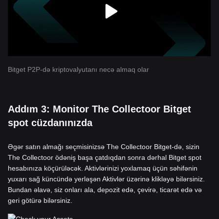
Bitget P2P-də kriptovalyutanı necə almaq olar
Addım 3: Monitor The Collectoor Bitget
spot cüzdanınızda
Əgər satın almağı seçmisinizsə The Collectoor Bitget-də, sizin
The Collectoor ödəniş başa çatdıqdan sonra dərhal Bitget spot
hesabınıza köçürüləcək. Aktivlərinizi yoxlamaq üçün səhifənin
yuxarı sağ küncündə yerləşən Aktivlər üzərinə klikləyə bilərsiniz.
Bundan əlavə, siz onları ala, depozit edə, çevirə, ticarət edə və
geri götürə bilərsiniz.