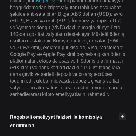
İstifadəçilər
Bitget P2P
kimi platformalarda əməliyyat
haqqı ödəmədən kriptovalyutanı təhlükəsiz və rahat
şəkildə alıb-sata bilər. Bitget ABŞ dolları (USD), avro
(EUR), Braziliya realı (BRL), İndoneziya rupisi (IDR)
və Vyetnam donqu (VND) daxil olmaqla dünya üzrə
140-dan çox fiat valyutanı dəstəkləyir. Müxtəlif ödəniş
üsulları dəstəklənir. Buraya bank köçürmələri (SWIFT
və SEPA kimi), elektron pul kisələri, Visa, Mastercard,
Google Pay və Apple Pay kimi beynəlxalq kart ödəniş
platformaları, eləcə də əsas yerli ödəniş platformaları
(PIX kimi) və bank kartları daxildir. Bu, istifadəçilərə
daha çevik və sərfəli depozit və çıxarış təcrübəsi
təqdim edir, qlobal miqyasda depozit, çıxarış və fiat
valyutaların alqı-satqısını asanlaşdırır, eyni zamanda
sərhədlərarası kripto əməliyyatlarını rahat edir.
Rəqabətli əməliyyat faizləri ilə komissiya
endirimləri