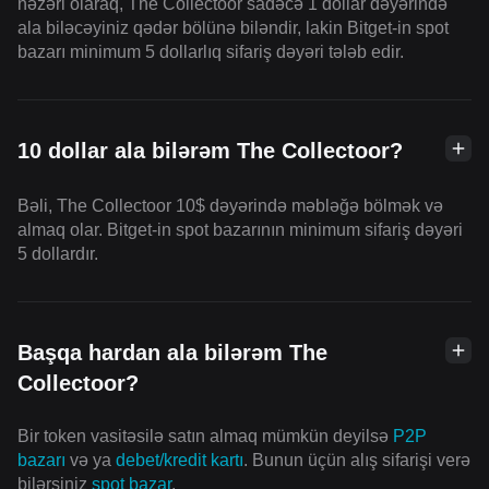
nəzəri olaraq, The Collectoor sadəcə 1 dollar dəyərində
ala biləcəyiniz qədər bölünə biləndir, lakin Bitget-in spot
bazarı minimum 5 dollarlıq sifariş dəyəri tələb edir.
10 dollar ala bilərəm The Collectoor?
Bəli, The Collectoor 10$ dəyərində məbləğə bölmək və
almaq olar. Bitget-in spot bazarının minimum sifariş dəyəri
5 dollardır.
Başqa hardan ala bilərəm The
Collectoor?
Bir token vasitəsilə satın almaq mümkün deyilsə
P2P
bazarı
və ya
debet/kredit kartı
. Bunun üçün alış sifarişi verə
bilərsiniz
spot bazar
.