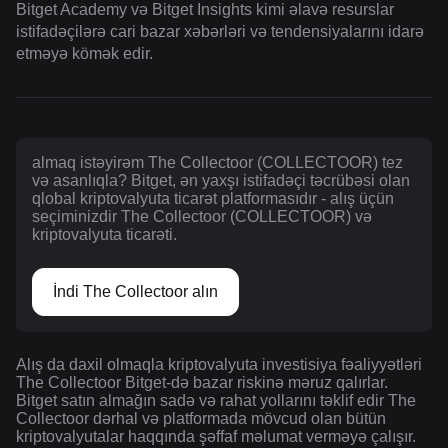
Bitget Academy və Bitget Insights kimi əlavə resurslar
istifadəçilərə cari bazar xəbərləri və tendensiyalarını idarə
etməyə kömək edir.
almaq istəyirəm The Collectoor (COLLECTOOR) tez
və asanlıqla? Bitget, ən yaxşı istifadəçi təcrübəsi olan
qlobal kriptovalyuta ticarət platformasıdır - alış üçün
seçiminizdir The Collectoor (COLLECTOOR) və
kriptovalyuta ticarəti.
İndi The Collectoor alın
Alış da daxil olmaqla kriptovalyuta investisiya fəaliyyətləri
The Collectoor Bitget-də bazar riskinə məruz qalırlar.
Bitget satın almağın sadə və rahat yollarını təklif edir The
Collectoor dərhal və platformada mövcud olan bütün
kriptovalyutalar haqqında şəffaf məlumat verməyə çalışır.