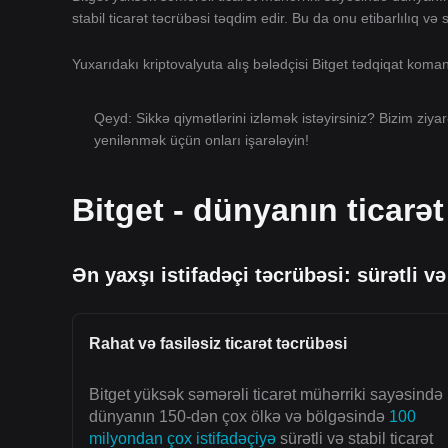
stabil ticarət təcrübəsi təqdim edir. Bu da onu etibarlılıq və
Yuxarıdakı kriptovalyuta alış bələdçisi Bitget tədqiqat kom
Qeyd: Sikkə qiymətlərini izləmək istəyirsiniz? Bizim ziya
yenilənmək üçün onları işarələyin!
Bitget - dünyanın ticarət 
Ən yaxşı istifadəçi təcrübəsi: sürətli və
Rahat və fasiləsiz ticarət təcrübəsi
Bitget yüksək səmərəli ticarət mühərriki sayəsində
dünyanın 150-dən çox ölkə və bölgəsində
100
milyondan çox istifadəçiyə
sürətli və stabil ticarət