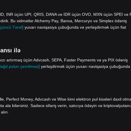
yID, INR üçün UPI, QRIS, DANA və IDR üçün OVO, MXN üçün SPEI və
edirik. Bu xidmətlər Alchemy Pay, Banxa, Mercuryo və Simplex ödəniş
çüncü Tərəf]
yuxarı naviqasiya çubuğunda və yerləşdirmək üçün fiat
ansı ilə
ınızı artırmaq üçün Advcash, SEPA, Faster Payments və ya PIX ödəniş
Nağd pulun çevrilməsi]
yerləşdirmək üçün yuxarı naviqasiya çubuğunda
le, Perfect Money, Advcash və Wise kimi elektron pul kisələri daxil olm
ala bilərsiniz. Sadəcə sifariş verin, satıcıya ödəyin və kriptovalyutanı
alın.