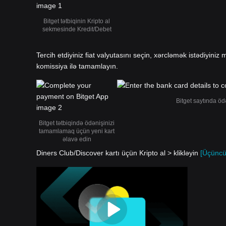
Bitget tətbiqinin Kripto al
sekmesinde Kredit/Debet
Tercih etdiyiniz fiat valyutasını seçin, xərcləmək istədiyiniz m
komissiya ilə tamamlayın.
Bitget saytında öd
Bitget tətbiqində ödənişinizi
tamamlamaq üçün yeni kart
əlavə edin
Diners Club/Discover kartı üçün Kripto al > klikləyin
[Üçüncü