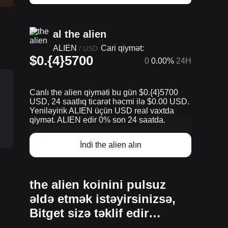
al the alien
ALIEN
Cari qiymət:
/
USD
$0.{4}5700
0
0.00%
24H
Canlı the alien qiyməti bu gün $0.{​4}5700
USD, 24 saatlıq ticarət həcmi ilə $0.00 USD.
Yeniləyirik ALIEN üçün USD real vaxtda
qiymət. ALIEN edir 0% son 24 saatda.
İndi the alien alın
the alien koinini pulsuz
əldə etmək istəyirsinizsə,
Bitget sizə təklif edir…