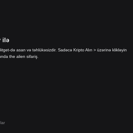
 ilə
tget-də asan və təhlükəsizdir. Sadəcə Kripto Alın > üzərinə klikləyin
da the alien sifariş.
lar