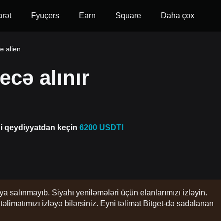
arət
Fyuçers
Earn
Square
Daha çox
e alien
ecə alınır
di qeydiyyatdan keçin
6200 USDT!
ya salınmayıb. Siyahı yeniləmələri üçün elanlarımızı izləyin.
imatımızı izləyə bilərsiniz. Eyni təlimat Bitget-də sadalanan