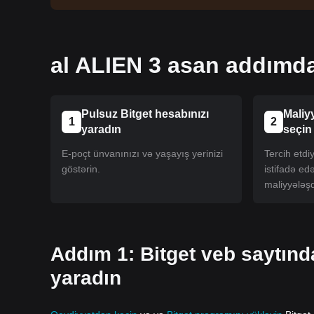
al ALIEN 3 asan addımd
Pulsuz Bitget hesabınızı
Maliy
1
2
yaradın
seçin
E-poçt ünvanınızı və yaşayış yerinizi
Tercih etd
göstərin.
istifadə ed
maliyyələşd
Addım 1: Bitget veb saytın
yaradın