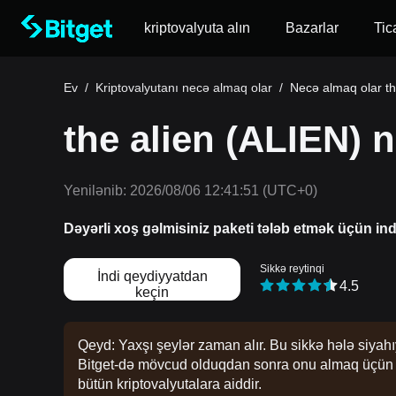
kriptovalyuta alın
Bazarlar
Tic
Ev
/
Kriptovalyutanı necə almaq olar
/
Necə almaq olar th
the alien (ALIEN) n
Yenilənib:
2026/08/06 12:41:51
(UTC+0)
Dəyərli xoş gəlmisiniz paketi tələb etmək üçün in
Sikkə reytinqi
İndi qeydiyyatdan
4.5
keçin
Qeyd: Yaxşı şeylər zaman alır. Bu sikkə hələ siyahı
Bitget-də mövcud olduqdan sonra onu almaq üçün təl
bütün kriptovalyutalara aiddir.