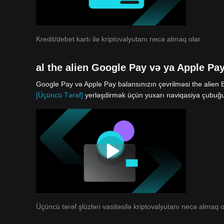
Kredit/debet kartı ilə kriptovalyutanı necə almaq olar
al the alien Google Pay və ya Apple Pay
Google Pay və Apple Pay balansınızın çevrilməsi the alien Bi
[Üçüncü Tərəf]
yerləşdirmək üçün yuxarı naviqasiya çubuğun
Üçüncü tərəf şlüzləri vasitəsilə kriptovalyutanı necə almaq o