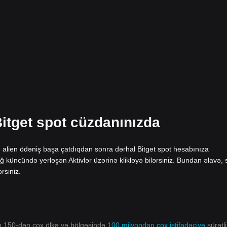
Bitget spot cüzdanınızda
he alien ödəniş başa çatdıqdan sonra dərhal Bitget spot hesabınıza
ğ küncündə yerləşən Aktivlər üzərinə klikləyə bilərsiniz. Bundan əlavə, 
rsiniz.
ın 150-dən çox ölkə və bölgəsində
100 milyondan çox istifadəçiyə
sürətli