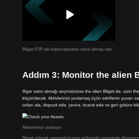
Bitget P2P-də kriptovalyutanı necə almaq olar
Addım 3: Monitor the alien 
Əgər satın almağı seçmisinizsə the alien Bitget-də, sizin t
köçürüləcək. Aktivlərinizi yoxlamaq üçün səhifənin yuxarı sa
onları ala, depozit edə, çevirə, ticarət edə və geri götürə bilə
Aktivlərinizi yoxlayın
Bitget yüksək səmərəli ticarət mühərriki sayəsində dünyan