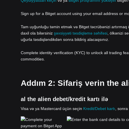
Qeydiyyatdan keçin
və ya
Bitget proqramını yükləyin
Bitget
Sign up for a Bitget account using your email address or m
Tam uyğunluğu təmin etmək və Bitget təcrübənizi artırmaq üç
daxil ola bilərsiniz
şəxsiyyəti təsdiqləmə səhifəsi
, ölkənizi s
uğurla təsdiqləndikdən sonra bildiriş alacaqsınız.
Complete identity verification (KYC) to unlock all trading fe
commodities.
Addım 2: Sifariş verin the al
al the alien debet/kredit kartı ilə
Visa və ya Mastercard üçün seçin
Kredit/Debet kartı
, sonra