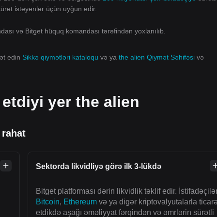
 sürət istəyənlər üçün uyğun edir.
andası və Bitget hüquq komandası tərəfindən yoxlanılıb.
rət edin
Sikkə qiymətləri kataloqu
və ya
the alien Qiymət Səhifəsi
və
etdiyi yer the alien
 rahat
Sektorda likvidliyə görə ilk 3-lükdə
Bitget platforması dərin likvidlik təklif edir. İstifadəçilə
Bitcoin
,
Ethereum
və ya digər kriptovalyutalarla ticarə
etdikdə aşağı əməliyyat fərqindən və əmrlərin sürətli