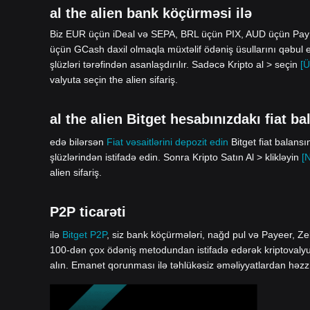
al the alien bank köçürməsi ilə
Biz EUR üçün iDeal və SEPA, BRL üçün PIX, AUD üçün Pa
üçün GCash daxil olmaqla müxtəlif ödəniş üsullarını qəbul 
şlüzləri tərəfindən asanlaşdırılır. Sadəcə Kripto al > seçin
[Ü
valyuta seçin the alien sifariş.
al the alien Bitget hesabınızdakı fiat bal
edə bilərsən
Fiat vəsaitlərini depozit edin
Bitget fiat balans
şlüzlərindən istifadə edin. Sonra Kripto Satın Al > klikləyin
[
alien sifariş.
P2P ticarəti
ilə
Bitget P2P
, siz bank köçürmələri, nağd pul və Payeer, Zel
100-dən çox ödəniş metodundan istifadə edərək kriptovalyuta 
alın. Emanet qorunması ilə təhlükəsiz əməliyyatlardan həzz 