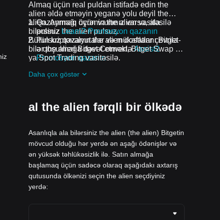
Almaq üçün real puldan istifadə edin the
alien əldə etməyin yeganə yolu deyil the
alien. Ayrmaq üçün vaxtınız varsa, ala
Qazanmağı öyrənin the alien vasitəsilə
bilərsiniz the alien pulsuz.
pulsuz
Learn2 Promosyon qazanın
Bütün kriptovalyutalar və mükafatlar çevrilə
Pulsuz qazanın the alien dostlarını Bitget-
bilər the alien Bitget Convert, Bitget Swap və
ə qoşulmağa dəvət etməklə
Assist2
niz
ya Spot Trading vasitəsilə.
Promosyon qazanın
Pulsuz alın the alien qoşularaq airdrops
Daha çox göstər
davam edən problemlər və promosyonlar
al the alien fərqli bir ölkədə
Asanlıqla ala bilərsiniz the alien (the alien) Bitgetin
mövcud olduğu hər yerdə ən aşağı ödənişlər və
ən yüksək təhlükəsizlik ilə. Satın almağa
başlamaq üçün sadəcə olaraq aşağıdakı axtarış
qutusunda ölkənizi seçin the alien seçdiyiniz
yerdə: