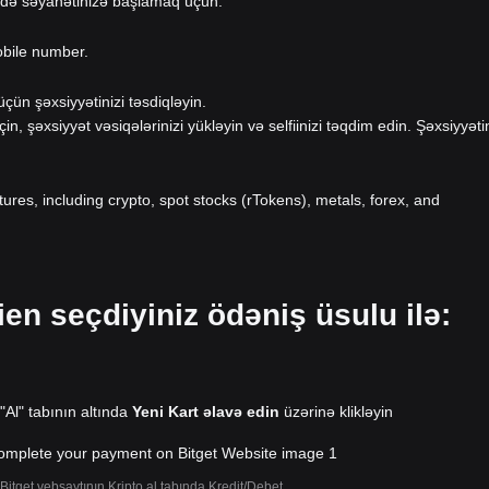
-də səyahətinizə başlamaq üçün.
obile number.
ün şəxsiyyətinizi təsdiqləyin.
eçin, şəxsiyyət vəsiqələrinizi yükləyin və selfiinizi təqdim edin. Şəxsiyyəti
atures, including crypto, spot stocks (rTokens), metals, forex, and
ien seçdiyiniz ödəniş üsulu ilə:
 "Al" tabının altında
Yeni Kart əlavə edin
üzərinə klikləyin
Bitget vebsaytının Kripto al tabında Kredit/Debet