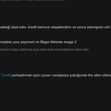
əbləği daxil edin, kredit kartınızı əlaqələndirin və sonra ödənişinizi sıfır
ənişinizi başa çatdırmaq üçün bank kartı məlumatlarınızı daxil edin
 Tərəf]
yerləşdirmək üçün yuxarı naviqasiya çubuğunda the alien sifari