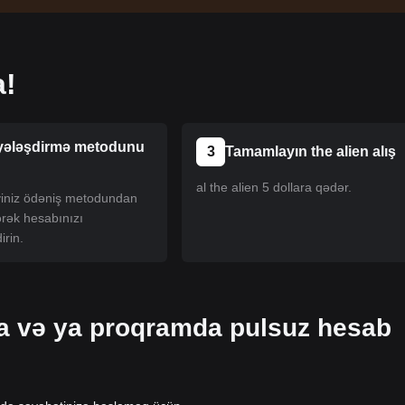
a!
yələşdirmə metodunu
3
Tamamlayın the alien alış
al the alien 5 dollara qədər.
iyiniz ödəniş metodundan
ərək hesabınızı
irin.
da və ya proqramda pulsuz hesab