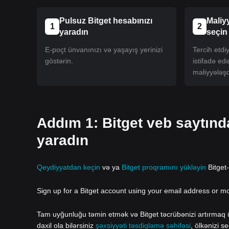
Pulsuz Bitget hesabınızı
Maliy
1
2
yaradın
seçin
E-poçt ünvanınızı və yaşayış yerinizi
Tercih etd
göstərin.
istifadə ed
maliyyələşd
Addım 1: Bitget veb saytın
yaradın
Qeydiyyatdan keçin
və ya
Bitget proqramını yükləyin
Bitget
Sign up for a Bitget account using your email address or m
Tam uyğunluğu təmin etmək və Bitget təcrübənizi artırmaq üç
daxil ola bilərsiniz
şəxsiyyəti təsdiqləmə səhifəsi
, ölkənizi s