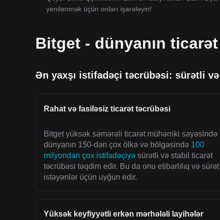
yenilənmək üçün onları işarələyin!
Bitget - dünyanın ticarət
Ən yaxşı istifadəçi təcrübəsi: sürətli və
Rahat və fasiləsiz ticarət təcrübəsi
Bitget yüksək səmərəli ticarət mühərriki sayəsində
dünyanın 150-dən çox ölkə və bölgəsində
100
milyondan çox istifadəçiyə
sürətli və stabil ticarət
təcrübəsi təqdim edir. Bu da onu etibarlılıq və sürət
istəyənlər üçün uyğun edir.
Yüksək keyfiyyətli erkən mərhələli layihələr