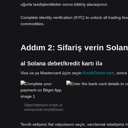
uğurla təsdiqləndikdən sonra bildiriş alacaqsınız.
Complete identity verification (KYC) to unlock all trading fe
commodities.
Addım 2: Sifariş verin Solan
al Solana debet/kredit kartı ilə
Visa və ya Mastercard üçün seçin
Kredit/Debet kartı
, sonra
Bitget tətbiqinin Kripto al
sekmesinde Kredit/Debet
Tercih etdiyiniz fiat valyutasını seçin, xərcləmək istədiyiniz m