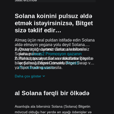
Solana koinini pulsuz əldə
etmək istəyirsinizsə, Bitget
sizə təklif edir…
Almaq üçün real puldan istifadə edin Solana
əldə etməyin yeganə yolu deyil Solana.
Ayrmaq üçün vaxtınız varsa, ala bilərsiniz
Qazanmağı öyrənin Solana vasitəsilə
Solana pulsuz.
pulsuz
Learn2 Promosyon qazanın
Bütün kriptovalyutalar və mükafatlar çevrilə
Pulsuz qazanın Solana dostlarını Bitget-ə
bilər Solana Bitget Convert, Bitget Swap və
qoşulmağa dəvət etməklə
Assist2
ya Spot Trading vasitəsilə.
Promosyon qazanın
Pulsuz alın Solana qoşularaq airdrops
Daha çox göstər
davam edən problemlər və promosyonlar
al Solana fərqli bir ölkədə
Asanlıqla ala bilərsiniz Solana (Solana) Bitgetin
mövcud olduğu hər yerdə ən aşağı ödənişlər və