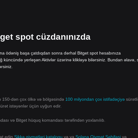
tget spot cüzdanınızda
ana ödəniş başa çatdıqdan sonra dərhal Bitget spot hesabınıza
ğ küncündə yerləşən Aktivlər üzərinə klikləyə bilərsiniz. Bundan əlavə, 
rsiniz.
ın 150-dən çox ölkə və bölgəsində
100 milyondan çox istifadəçiyə
sürətli
 sürət istəyənlər üçün uyğun edir.
andası və Bitget hüquq komandası tərəfindən yoxlanılıb.
rət edin
Sikkə qiymətləri kataloqu
və ya
Solana Qiymət Səhifəsi
və