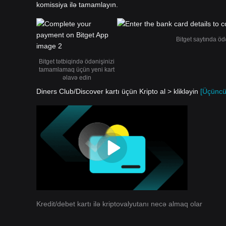
komissiya ilə tamamlayın.
Bitget saytında öd
Bitget tətbiqində ödənişinizi
tamamlamaq üçün yeni kart
əlavə edin
Diners Club/Discover kartı üçün Kripto al > klikləyin
[Üçüncü
Kredit/debet kartı ilə kriptovalyutanı necə almaq olar