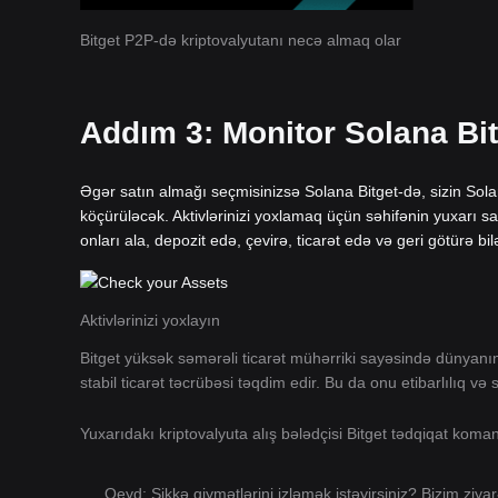
Bitget P2P-də kriptovalyutanı necə almaq olar
Addım 3: Monitor Solana Bi
Əgər satın almağı seçmisinizsə Solana Bitget-də, sizin Sol
köçürüləcək. Aktivlərinizi yoxlamaq üçün səhifənin yuxarı sa
onları ala, depozit edə, çevirə, ticarət edə və geri götürə bilə
Aktivlərinizi yoxlayın
Bitget yüksək səmərəli ticarət mühərriki sayəsində dünyan
stabil ticarət təcrübəsi təqdim edir. Bu da onu etibarlılıq və
Yuxarıdakı kriptovalyuta alış bələdçisi Bitget tədqiqat kom
Qeyd: Sikkə qiymətlərini izləmək istəyirsiniz? Bizim ziya