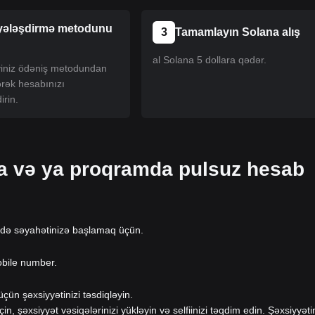
yələşdirmə metodunu
3
Tamamlayın Solana alış
al Solana 5 dollara qədər.
iyiniz ödəniş metodundan
ərək hesabınızı
irin.
da və ya proqramda pulsuz hesab
-də səyahətinizə başlamaq üçün.
obile number.
ün şəxsiyyətinizi təsdiqləyin.
eçin, şəxsiyyət vəsiqələrinizi yükləyin və selfiinizi təqdim edin. Şəxsiyyəti