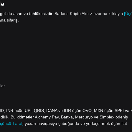
lə
et-də asan və təhlükəsizdir. Sadəcə Kripto Alın > üzərinə klikləyin
[Üç
a sifariş.
lar
yID, INR üçün UPI, QRIS, DANA və IDR üçün OVO, MXN üçün SPEI və
edirik. Bu xidmətlər Alchemy Pay, Banxa, Mercuryo və Simplex ödəniş
çüncü Tərəf]
yuxarı naviqasiya çubuğunda və yerləşdirmək üçün fiat