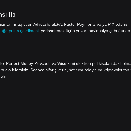
sı ilə
ınızı artırmaq üçün Advcash, SEPA, Faster Payments və ya PIX ödəniş
Nağd pulun çevrilməsi]
yerləşdirmək üçün yuxarı naviqasiya çubuğunda
le, Perfect Money, Advcash və Wise kimi elektron pul kisələri daxil olm
ala bilərsiniz. Sadəcə sifariş verin, satıcıya ödəyin və kriptovalyutanı
alın.