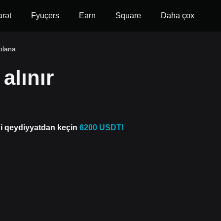
arət
Fyuçers
Earn
Square
Daha çox
olana
alınır
di qeydiyyatdan keçin
6200 USDT!