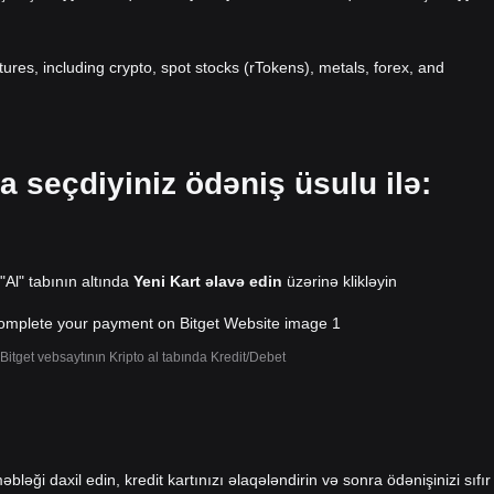
atures, including crypto, spot stocks (rTokens), metals, forex, and
a seçdiyiniz ödəniş üsulu ilə:
 "Al" tabının altında
Yeni Kart əlavə edin
üzərinə klikləyin
Bitget vebsaytının Kripto al tabında Kredit/Debet
əbləği daxil edin, kredit kartınızı əlaqələndirin və sonra ödənişinizi sıfır