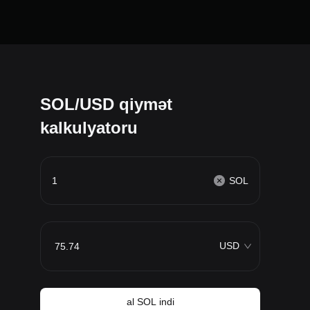
SOL/USD qiymət
kalkulyatoru
SOL
USD
al SOL indi