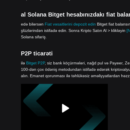
al Solana Bitget hesabınızdakı fiat balan
edə bilərsən
Fiat vəsaitlərini depozit edin
Bitget fiat balans
şlüzlərindən istifadə edin. Sonra Kripto Satın Al > klikləyin
[
Solana sifariş.
P2P ticarəti
ilə
Bitget P2P
, siz bank köçürmələri, nağd pul və Payeer, Zel
100-dən çox ödəniş metodundan istifadə edərək kriptovalyuta 
alın. Emanet qorunması ilə təhlükəsiz əməliyyatlardan həzz 