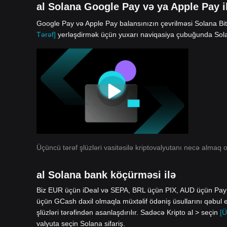
al Solana Google Pay və ya Apple Pay i
Google Pay və Apple Pay balansınızın çevrilməsi Solana Bitg
Tərəf]
yerləşdirmək üçün yuxarı naviqasiya çubuğunda Solan
Üçüncü tərəf şlüzləri vasitəsilə kriptovalyutanı necə almaq o
al Solana bank köçürməsi ilə
Biz EUR üçün iDeal və SEPA, BRL üçün PIX, AUD üçün Pa
üçün GCash daxil olmaqla müxtəlif ödəniş üsullarını qəbul 
şlüzləri tərəfindən asanlaşdırılır. Sadəcə Kripto al > seçin
[Ü
valyuta seçin Solana sifariş.