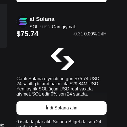
al Solana
SOL
Cari qiymət:
/
USD
$75.74
-0.31
0.00%
24H
Canlı Solana qiyməti bu gün $75.74 USD,
24 saatlıq ticarət həcmi ilə $29.84M USD.
Yeniləyirik SOL üçün USD real vaxtda
qiymət. SOL edir 0% son 24 saatda.
İndi Solana alın
0 istifadəçilər alıb Solana Bitget-də son 24
niz
saat ərzində