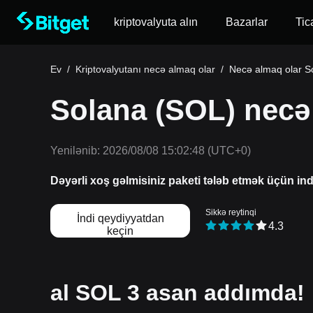
kriptovalyuta alın
Bazarlar
Tic
Ev
/
Kriptovalyutanı necə almaq olar
/
Necə almaq olar S
Solana (SOL) necə 
Yenilənib:
2026/08/08 15:02:48
(UTC+0)
Dəyərli xoş gəlmisiniz paketi tələb etmək üçün in
Sikkə reytinqi
İndi qeydiyyatdan
4.3
keçin
al SOL 3 asan addımda!