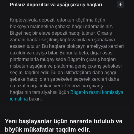
Pulsuz depozitlər və aşağı çıxarış haqları
Kriptovalyuta depoziti edərkən köçürmə üçün
blokçeyn mainnetinə şəbəkə haqqı ödəməlisiniz.
Bitget heç bir əlavə depozit haqqı tutmur. Çıxarış
zamanı haqlar seçilmiş kriptovalyuta və şəbəkəyə
əsasən tutulur. Bu haqlara blokçeyn əməliyyat xərcləri
daxildir və dəyişə bilər. Bununla belə, digər əsas
platformalarla müqayisədə Bitget-in çıxarış haqları
nisbətən aşağıdır və platforma geniş çıxarış şəbəkəsi
seçimi təqdim edir. Bu da istifadəçilərə daha aşağı
şəbəkə haqqı olan şəbəkələri seçərək xərcləri daha
da azaltmağa imkan verir. Depozit və çıxarış
haqlarının tam siyahısı üçün
Bitget-in rəsmi komissiya
icmalına
baxın.
Yeni başlayanlar üçün nəzərdə tutulub və
böyük mükafatlar təqdim edir.