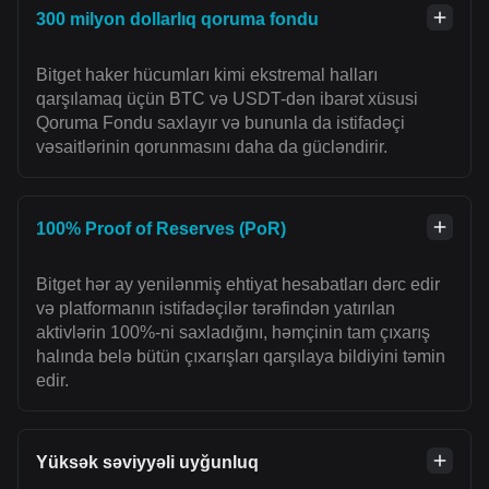
300 milyon dollarlıq qoruma fondu
Bitget haker hücumları kimi ekstremal halları
qarşılamaq üçün BTC və USDT-dən ibarət xüsusi
Qoruma Fondu saxlayır və bununla da istifadəçi
vəsaitlərinin qorunmasını daha da gücləndirir.
100% Proof of Reserves (PoR)
Bitget hər ay yenilənmiş ehtiyat hesabatları dərc edir
və platformanın istifadəçilər tərəfindən yatırılan
aktivlərin 100%-ni saxladığını, həmçinin tam çıxarış
halında belə bütün çıxarışları qarşılaya bildiyini təmin
edir.
Yüksək səviyyəli uyğunluq