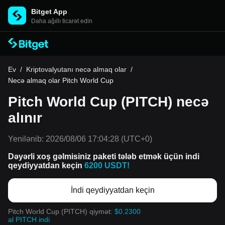
Bitget App
Daha ağıllı ticarət edin
Ev
/
Kriptovalyutanı necə almaq olar
/
Necə almaq olar Pitch World Cup
Pitch World Cup (PITCH) necə
alınır
Yenilənib:
2026/08/06 17:04:28
(UTC+0)
Dəyərli xoş gəlmisiniz paketi tələb etmək üçün indi
qeydiyyatdan keçin
6200 USDT!
İndi qeydiyyatdan keçin
Pitch World Cup (PITCH) qiymət:
$0.2300
al PITCH indi