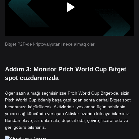
Bitget P2P-də kriptovalyutanı necə almaq olar
Addım 3: Monitor Pitch World Cup Bitget
spot cüzdanınızda
Əgər satın almağı seçmisinizsə Pitch World Cup Bitget-də, sizin
Pitch World Cup ödəniş başa çatdıqdan sonra dərhal Bitget spot
hesabınıza köçürüləcək. Aktivlərinizi yoxlamaq üçün səhifənin
yuxarı sağ küncündə yerləşən Aktivlər üzərinə klikləyə bilərsiniz.
Bundan əlavə, siz onları ala, depozit edə, çevirə, ticarət edə və
geri götürə bilərsiniz.