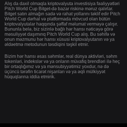
Alış da daxil olmaqla kriptovalyuta investisiya fəaliyyətləri
Pitch World Cup Bitget-də bazar riskinə məruz qalırlar.
Bitget satın almağın sadə və rahat yollarını təklif edir Pitch
World Cup dərhal və platformada mövcud olan bütün
kriptovalyutalar haqqında şəffaf məlumat verməyə çalışır.
Bununla belə, biz sizinlə bağlı hər hansı nəticəyə görə
məsuliyyət daşımırıq Pitch World Cup alış. Bu səhifə və
onun məzmunu hər hansı xüsusi kriptovalyutanın və ya
əldəetmə metodunun təsdiqini təşkil etmir.
Bizim hər hansı əsas səhmlər, real dünya aktivləri, səhm
tokenləri, indekslər və ya onların müvafiq brendləri ilə heç
bir ortaqlığımız və ya mənsubiyyətimiz yoxdur, nə də
üçüncü tərəfin ticarət nişanları və ya əqli mülkiyyət
hüquqlarına iddia etmirik.