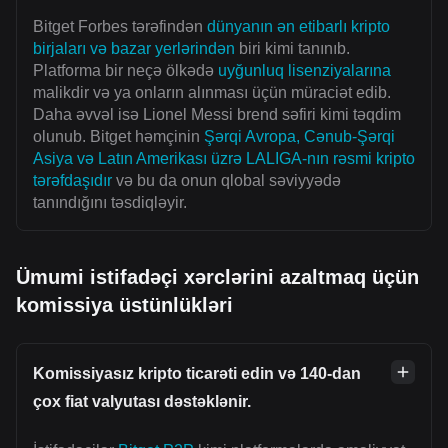
Bitget Forbes tərəfindən
dünyanın ən etibarlı kripto
birjaları və bazar yerlərindən
biri kimi tanınıb.
Platforma bir neçə ölkədə
uyğunluq lisenziyalarına
malikdir və ya onların alınması üçün müraciət edib.
Daha əvvəl isə Lionel Messi brend səfiri kimi təqdim
olunub. Bitget həmçinin
Şərqi Avropa, Cənub-Şərqi
Asiya və Latın Amerikası üzrə LALIGA-nın rəsmi kripto
tərəfdaşıdır
və bu da onun qlobal səviyyədə
tanındığını təsdiqləyir.
Ümumi istifadəçi xərclərini azaltmaq üçün
komissiya üstünlükləri
Komissiyasız kripto ticarəti edin və 140-dan
çox fiat valyutası dəstəklənir.