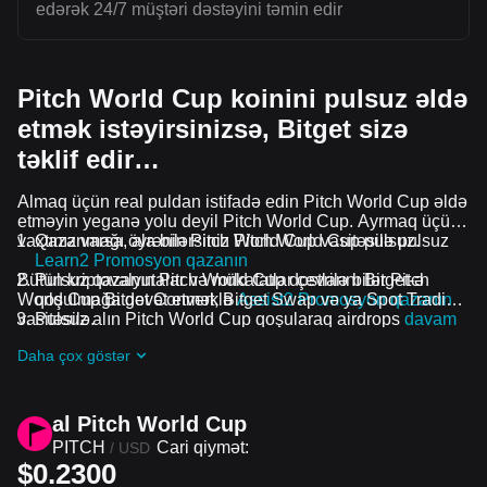
edərək 24/7 müştəri dəstəyini təmin edir
Pitch World Cup koinini pulsuz əldə
etmək istəyirsinizsə, Bitget sizə
təklif edir…
Almaq üçün real puldan istifadə edin Pitch World Cup əldə
etməyin yeganə yolu deyil Pitch World Cup. Ayrmaq üçün
vaxtınız varsa, ala bilərsiniz Pitch World Cup pulsuz.
Qazanmağı öyrənin Pitch World Cup vasitəsilə pulsuz
Learn2 Promosyon qazanın
Bütün kriptovalyutalar və mükafatlar çevrilə bilər Pitch
Pulsuz qazanın Pitch World Cup dostlarını Bitget-ə
World Cup Bitget Convert, Bitget Swap və ya Spot Trading
qoşulmağa dəvət etməklə
Assist2 Promosyon qazanın
vasitəsilə.
Pulsuz alın Pitch World Cup qoşularaq airdrops
davam
edən problemlər və promosyonlar
Daha çox göstər
al Pitch World Cup
PITCH
Cari qiymət:
/
USD
$0.2300