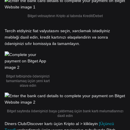
Bitget vebsaytının Kripto al tabında Kredit/Debet
Tercih etdiyiniz fiat valyutasını seçin, xərcləmək istədiyiniz
məbləği daxil edin, kredit kartınızı əlaqələndirin və sonra
ödənişinizi sıfır komissiya ilə tamamlayın.
Bitget tətbiqində ödənişinizi
tamamlamaq üçün yeni kart
əlavə edin
Bitget saytında ödənişinizi başa çatdırmaq üçün bank kartı məlumatlarınızı
daxil edin
Diners Club/Discover kartı üçün Kripto al > klikləyin
[Üçüncü