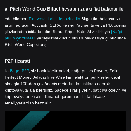
al Pitch World Cup Bitget hesabınızdakı fiat balansı ilə
edə bilərsən
Fiat vəsaitlərini depozit edin
Bitget fiat balansınızı
artırmaq üçün Advcash, SEPA, Faster Payments və ya PIX ödəniş
şlüzlərindən istifadə edin. Sonra Kripto Satın Al > klikləyin
[Nağd
pulun çevrilməsi]
yerləşdirmək üçün yuxarı naviqasiya çubuğunda
Pitch World Cup sifariş.
P2P ticarəti
ilə
Bitget P2P
, siz bank köçürmələri, nağd pul və Payeer, Zelle,
Perfect Money, Advcash və Wise kimi elektron pul kisələri daxil
olmaqla 100-dən çox ödəniş metodundan istifadə edərək
kriptovalyuta ala bilərsiniz. Sadəcə sifariş verin, satıcıya ödəyin və
kriptovalyutanızı alın. Emanet qorunması ilə təhlükəsiz
əməliyyatlardan həzz alın.