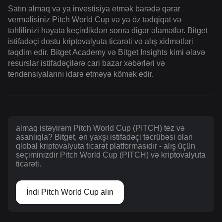
Satın almaq və ya investisiya etmək barədə qərar
verməlisiniz Pitch World Cup və ya öz tədqiqat və
təhlilinizi həyata keçirdikdən sonra digər əlamətlər. Bitget
istifadəçi dostu kriptovalyuta ticarəti və alış xidmətləri
təqdim edir. Bitget Academy və Bitget Insights kimi əlavə
resurslar istifadəçilərə cari bazar xəbərləri və
tendensiyalarını idarə etməyə kömək edir.
almaq istəyirəm Pitch World Cup (PITCH) tez və
asanlıqla? Bitget, ən yaxşı istifadəçi təcrübəsi olan
qlobal kriptovalyuta ticarət platformasıdır - alış üçün
seçiminizdir Pitch World Cup (PITCH) və kriptovalyuta
ticarəti.
İndi Pitch World Cup alın