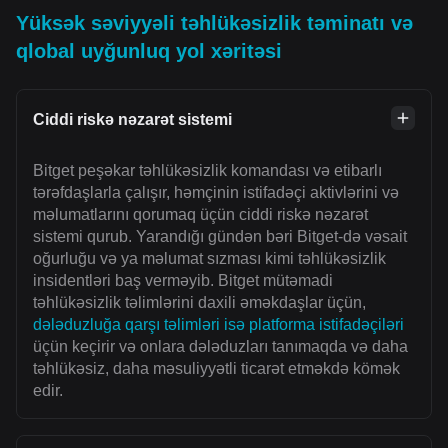
Yüksək səviyyəli təhlükəsizlik təminatı və
qlobal uyğunluq yol xəritəsi
Ciddi riskə nəzarət sistemi
Bitget peşəkar təhlükəsizlik komandası və etibarlı
tərəfdaşlarla çalışır, həmçinin istifadəçi aktivlərini və
məlumatlarını qorumaq üçün ciddi riskə nəzarət
sistemi qurub. Yarandığı gündən bəri Bitget-də vəsait
oğurluğu və ya məlumat sızması kimi təhlükəsizlik
insidentləri baş verməyib. Bitget mütəmadi
təhlükəsizlik təlimlərini daxili əməkdaşlar üçün,
dələduzluğa qarşı təlimləri isə platforma istifadəçiləri
üçün keçirir və onlara dələduzları tanımaqda və daha
təhlükəsiz, daha məsuliyyətli ticarət etməkdə kömək
edir.