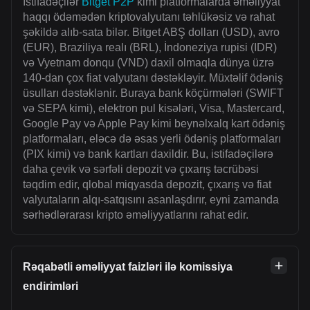
İstifadəçilər
Bitget P2P
kimi platformalarda əməliyyat
haqqı ödəmədən kriptovalyutanı təhlükəsiz və rahat
şəkildə alıb-sata bilər. Bitget ABŞ dolları (USD), avro
(EUR), Braziliya realı (BRL), İndoneziya rupisi (IDR)
və Vyetnam donqu (VND) daxil olmaqla dünya üzrə
140-dan çox fiat valyutanı dəstəkləyir. Müxtəlif ödəniş
üsulları dəstəklənir. Buraya bank köçürmələri (SWIFT
və SEPA kimi), elektron pul kisələri, Visa, Mastercard,
Google Pay və Apple Pay kimi beynəlxalq kart ödəniş
platformaları, eləcə də əsas yerli ödəniş platformaları
(PIX kimi) və bank kartları daxildir. Bu, istifadəçilərə
daha çevik və sərfəli depozit və çıxarış təcrübəsi
təqdim edir, qlobal miqyasda depozit, çıxarış və fiat
valyutaların alqı-satqısını asanlaşdırır, eyni zamanda
sərhədlərarası kripto əməliyyatlarını rahat edir.
Rəqabətli əməliyyat faizləri ilə komissiya
endirimləri