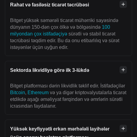
Rahat və fasiləsiz ticarət təcrübəsi
Bitget yüksək səmərəli ticarət mühərriki sayəsində
dünyanın 150-dən çox ölkə və bölgəsində
100
milyondan çox istifadəçiyə
sürətli və stabil ticarət
təcrübəsi təqdim edir. Bu da onu etibarlılıq və sürət
istəyənlər üçün uyğun edir.
Sektorda likvidliyə görə ilk 3-lükdə
Bitget platforması dərin likvidlik təklif edir. İstifadəçilər
Bitcoin
,
Ethereum
və ya digər kriptovalyutalarla ticarət
etdikdə aşağı əməliyyat fərqindən və əmrlərin sürətli
icrasından faydalanır.
Yüksək keyfiyyətli erkən mərhələli layihələr