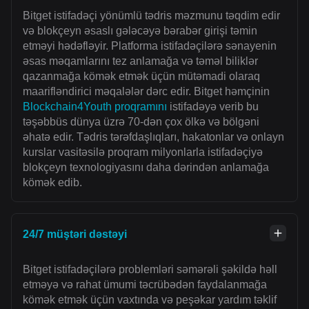
Bitget istifadəçi yönümlü tədris məzmunu təqdim edir
və blokçeyn əsaslı gələcəyə bərabər girişi təmin
etməyi hədəfləyir. Platforma istifadəçilərə sənayenin
əsas məqamlarını tez anlamağa və təməl biliklər
qazanmağa kömək etmək üçün mütəmadi olaraq
maarifləndirici məqalələr dərc edir. Bitget həmçinin
Blockchain4Youth proqramını
istifadəyə verib bu
təşəbbüs dünya üzrə 70-dən çox ölkə və bölgəni
əhatə edir. Tədris tərəfdaşlıqları, hakatonlar və onlayn
kurslar vasitəsilə proqram milyonlarla istifadəçiyə
blokçeyn texnologiyasını daha dərindən anlamağa
kömək edib.
24/7 müştəri dəstəyi
Bitget istifadəçilərə problemləri səmərəli şəkildə həll
etməyə və rahat ümumi təcrübədən faydalanmağa
kömək etmək üçün vaxtında və peşəkar yardım təklif