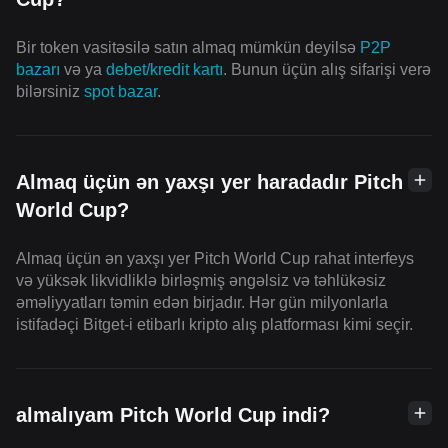
Bir token vasitəsilə satın almaq mümkün deyilsə
P2P
bazarı
və ya
debet/kredit kartı
. Bunun üçün alış sifarişi verə
bilərsiniz
spot bazar
.
Almaq üçün ən yaxşı yer haradadır Pitch
World Cup?
Almaq üçün ən yaxşı yer Pitch World Cup rahat interfeys
və yüksək likvidliklə birləşmiş əngəlsiz və təhlükəsiz
əməliyyatları təmin edən birjadır. Hər gün milyonlarla
istifadəçi Bitget-i etibarlı kripto alış platforması kimi seçir.
almalıyam Pitch World Cup indi?