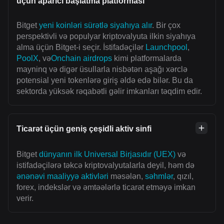
üçün aparıcı başlatma platforması
Bitget
yeni koinləri sürətlə siyahıya alır
. Bir çox
perspektivli və populyar kriptovalyuta ilkin siyahıya
alma üçün Bitget-i seçir. İstifadəçilər
Launchpool
,
PoolX
, və
Onchain airdrops
kimi platformalarda
mayninq və digər üsullarla nisbətən aşağı xərclə
potensial yeni tokenlərə giriş əldə edə bilər. Bu da
sektorda yüksək rəqabətli gəlir imkanları təqdim edir.
Ticarət üçün geniş çeşidli aktiv sinfi
Bitget
dünyanın ilk Universal Birjasıdır (UEX)
və
istifadəçilərə təkcə kriptovalyutalarla deyil, həm də
ənənəvi maaliyyə aktivləri
məsələn,
səhmlər
, qızıl,
forex, indekslər və əmtəələrlə ticarət etməyə imkan
verir.