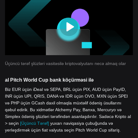
Üçüncü tərəf şlüzləri vasitəsilə kriptovalyutanı necə almaq olar
al Pitch World Cup bank köçürməsi ilə
Biz EUR üçün iDeal və SEPA, BRL üçün PIX, AUD üçün PayID,
INR üçün UPI, QRIS, DANA və IDR üçün OVO, MXN üçün SPEI
və PHP üçün GCash daxil olmaqla müxtəlif ödəniş üsullarını
qəbul edirik. Bu xidmətlər Alchemy Pay, Banxa, Mercuryo və
Simplex ödəniş şlüzləri tərəfindən asanlaşdırılır. Sadəcə Kripto al
> seçin
[Üçüncü Tərəf]
yuxarı naviqasiya çubuğunda və
yerləşdirmək üçün fiat valyuta seçin Pitch World Cup sifariş.