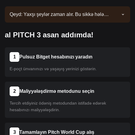
Qeyd: Yaxşı şeylər zaman alır. Bu sikkə hələ
siyahıya salınmayıb. Siyahı yeniləmələri üçün
elanlarımızı izləyin. Bitget-də mövcud olduqdan
al PITCH 3 asan addımda!
sonra onu almaq üçün təlimatımızı izləyə bilərsiniz.
Eyni təlimat Bitget-də sadalanan bütün
kriptovalyutalara aiddir.
1
Pulsuz Bitget hesabınızı yaradın
E-poçt ünvanınızı və yaşayış yerinizi göstərin.
2
Maliyyələşdirmə metodunu seçin
Tercih etdiyiniz ödəniş metodundan istifadə edərək
hesabınızı maliyyələşdirin.
3
Tamamlayın Pitch World Cup alış