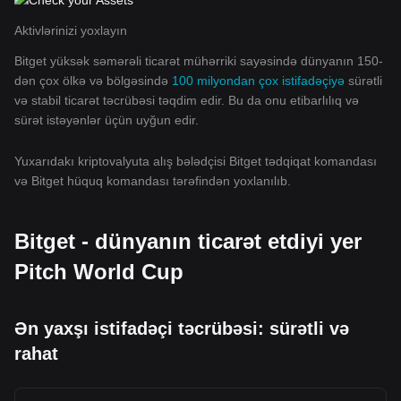
Aktivlərinizi yoxlayın
Bitget yüksək səmərəli ticarət mühərriki sayəsində dünyanın 150-
dən çox ölkə və bölgəsində
100 milyondan çox istifadəçiyə
sürətli
və stabil ticarət təcrübəsi təqdim edir. Bu da onu etibarlılıq və
sürət istəyənlər üçün uyğun edir.
Yuxarıdakı kriptovalyuta alış bələdçisi Bitget tədqiqat komandası
və Bitget hüquq komandası tərəfindən yoxlanılıb.
Bitget - dünyanın ticarət etdiyi yer
Pitch World Cup
Ən yaxşı istifadəçi təcrübəsi: sürətli və
rahat