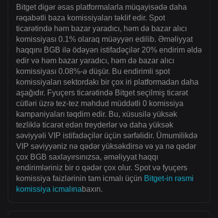
Bitget digər əsas platformalarla müqayisədə daha
rəqabətli baza komissiyaları təklif edir. Spot
ticarətində həm bazar yaradıcı, həm də bazar alıcı
komissiyası 0.1% olaraq müəyyən edilib. Əməliyyat
haqqını BGB ilə ödəyən istifadəçilər 20% endirim əldə
edir və həm bazar yaradıcı, həm də bazar alıcı
komissiyası 0.08%-ə düşür. Bu endirimli spot
komissiyaları sektordakı bir çox iri platformadan daha
aşağıdır. Fyuçers ticarətində Bitget seçilmiş ticarət
cütləri üzrə tez-tez məhdud müddətli 0 komissiya
kampaniyaları təqdim edir. Bu, xüsusilə yüksək
tezliklə ticarət edən treyderlər və daha yüksək
səviyyəli VIP istifadəçilər üçün sərfəlidir. Ümumilikdə
VIP səviyyəniz nə qədər yüksəkdirsə və ya nə qədər
çox BGB saxlayırsınızsa, əməliyyat haqqı
endirimləriniz bir o qədər çox olur. Spot və fyuçers
komissiya faizlərinin tam icmalı üçün
Bitget-in rəsmi
komissiya icmalına
baxın.