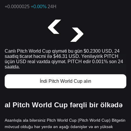
+
0.0000025
+0.00%
24H
Canlı Pitch World Cup qiyməti bu gün $0.2300 USD, 24
saatlıq ticarət həcmi ilə $46.31 USD. Yeniləyirik PITCH
üçün USD real vaxtda qiymət. PITCH edir 0.001% son 24
saatda.
İndi Pitch World Cup alın
al Pitch World Cup fərqli bir ölkədə
Asanlıqla ala bilərsiniz Pitch World Cup (Pitch World Cup) Bitgetin
mövcud olduğu hər yerdə ən aşağı ödənişlər və ən yüksək