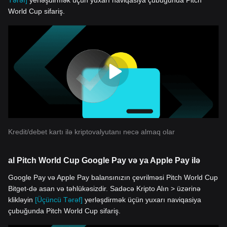
Tərəf]
yerləşdirmək üçün yuxarı naviqasiya çubuğunda Pitch
World Cup sifariş.
Kredit/debet kartı ilə kriptovalyutanı necə almaq olar
al Pitch World Cup Google Pay və ya Apple Pay ilə
Google Pay və Apple Pay balansınızın çevrilməsi Pitch World Cup
Bitget-də asan və təhlükəsizdir. Sadəcə Kripto Alın > üzərinə
klikləyin
[Üçüncü Tərəf]
yerləşdirmək üçün yuxarı naviqasiya
çubuğunda Pitch World Cup sifariş.