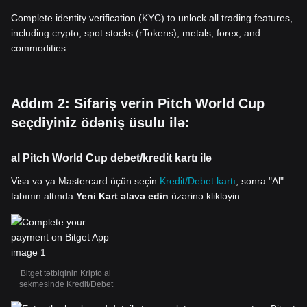
Complete identity verification (KYC) to unlock all trading features,
including crypto, spot stocks (rTokens), metals, forex, and
commodities.
Addım 2: Sifariş verin Pitch World Cup
seçdiyiniz ödəniş üsulu ilə:
al Pitch World Cup debet/kredit kartı ilə
Visa və ya Mastercard üçün seçin
Kredit/Debet kartı
, sonra "Al"
tabının altında
Yeni Kart əlavə edin
üzərinə klikləyin
Bitget tətbiqinin Kripto al
sekmesinde Kredit/Debet