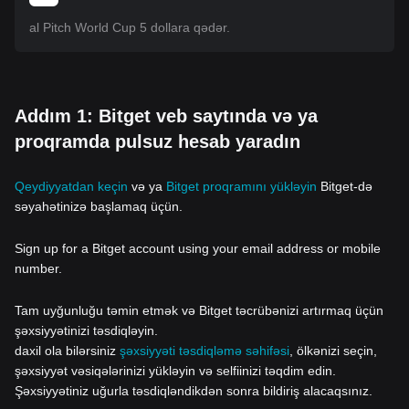
al Pitch World Cup 5 dollara qədər.
Addım 1: Bitget veb saytında və ya
proqramda pulsuz hesab yaradın
Qeydiyyatdan keçin
və ya
Bitget proqramını yükləyin
Bitget-də
səyahətinizə başlamaq üçün.
Sign up for a Bitget account using your email address or mobile
number.
Tam uyğunluğu təmin etmək və Bitget təcrübənizi artırmaq üçün
şəxsiyyətinizi təsdiqləyin.
daxil ola bilərsiniz
şəxsiyyəti təsdiqləmə səhifəsi
, ölkənizi seçin,
şəxsiyyət vəsiqələrinizi yükləyin və selfiinizi təqdim edin.
Şəxsiyyətiniz uğurla təsdiqləndikdən sonra bildiriş alacaqsınız.