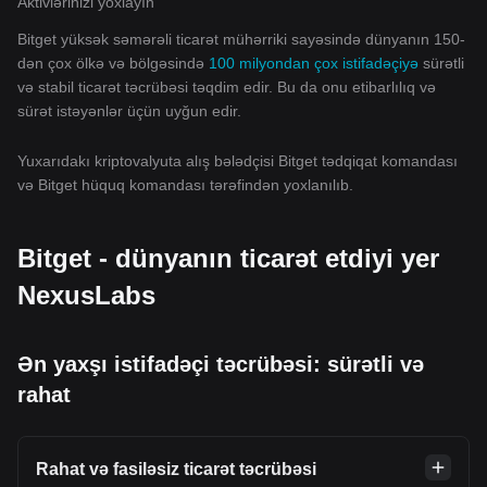
Aktivlərinizi yoxlayın
Bitget yüksək səmərəli ticarət mühərriki sayəsində dünyanın 150-
dən çox ölkə və bölgəsində
100 milyondan çox istifadəçiyə
sürətli
və stabil ticarət təcrübəsi təqdim edir. Bu da onu etibarlılıq və
sürət istəyənlər üçün uyğun edir.
Yuxarıdakı kriptovalyuta alış bələdçisi Bitget tədqiqat komandası
və Bitget hüquq komandası tərəfindən yoxlanılıb.
Bitget - dünyanın ticarət etdiyi yer
NexusLabs
Ən yaxşı istifadəçi təcrübəsi: sürətli və
rahat
Rahat və fasiləsiz ticarət təcrübəsi