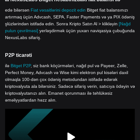
edə bilərsən
Fiat vəsaitlərini depozit edin
Bitget fiat balansınızı
artırmaq üçün Advcash, SEPA, Faster Payments və ya PIX ödəniş
şlüzlərindən istifadə edin. Sonra Kripto Satın Al > klikləyin
[Nağd
pulun çevrilməsi]
yerləşdirmək üçün yuxarı naviqasiya çubuğunda
NexusLabs sifariş.
P2P ticarəti
ilə
Bitget P2P
, siz bank köçürmələri, nağd pul və Payeer, Zelle,
Perfect Money, Advcash və Wise kimi elektron pul kisələri daxil
olmaqla 100-dən çox ödəniş metodundan istifadə edərək
kriptovalyuta ala bilərsiniz. Sadəcə sifariş verin, satıcıya ödəyin və
kriptovalyutanızı alın. Emanet qorunması ilə təhlükəsiz
əməliyyatlardan həzz alın.