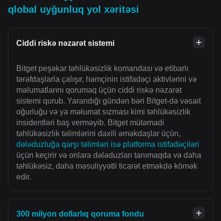
qlobal uyğunluq yol xəritəsi
Ciddi riskə nəzarət sistemi
Bitget peşəkar təhlükəsizlik komandası və etibarlı
tərəfdaşlarla çalışır, həmçinin istifadəçi aktivlərini və
məlumatlarını qorumaq üçün ciddi riskə nəzarət
sistemi qurub. Yarandığı gündən bəri Bitget-də vəsait
oğurluğu və ya məlumat sızması kimi təhlükəsizlik
insidentləri baş verməyib. Bitget mütəmadi
təhlükəsizlik təlimlərini daxili əməkdaşlar üçün,
dələduzluğa qarşı təlimləri isə platforma istifadəçiləri
üçün keçirir və onlara dələduzları tanımaqda və daha
təhlükəsiz, daha məsuliyyətli ticarət etməkdə kömək
edir.
300 milyon dollarlıq qoruma fondu