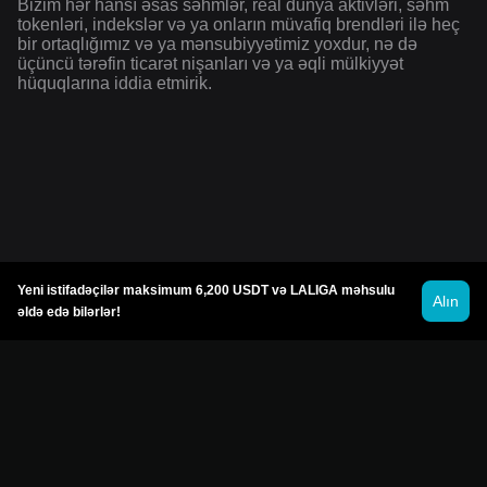
Bizim hər hansı əsas səhmlər, real dünya aktivləri, səhm
tokenləri, indekslər və ya onların müvafiq brendləri ilə heç
bir ortaqlığımız və ya mənsubiyyətimiz yoxdur, nə də
üçüncü tərəfin ticarət nişanları və ya əqli mülkiyyət
hüquqlarına iddia etmirik.
Yeni istifadəçilər maksimum 6,200 USDT və LALIGA məhsulu
Alın
əldə edə bilərlər!