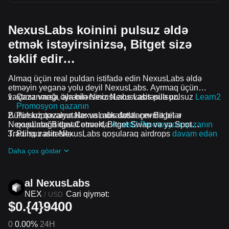
NexusLabs koinini pulsuz əldə
etmək istəyirsinizsə, Bitget sizə
təklif edir…
Almaq üçün real puldan istifadə edin NexusLabs əldə
etməyin yeganə yolu deyil NexusLabs. Ayrmaq üçün
vaxtınız varsa, ala bilərsiniz NexusLabs pulsuz.
Qazanmağı öyrənin NexusLabs vasitəsilə pulsuz
Learn2
Promosyon qazanın
Bütün kriptovalyutalar və mükafatlar çevrilə bilər
Pulsuz qazanın NexusLabs dostlarını Bitget-ə
NexusLabs Bitget Convert, Bitget Swap və ya Spot
qoşulmağa dəvət etməklə
Assist2 Promosyon qazanın
Trading vasitəsilə.
Pulsuz alın NexusLabs qoşularaq airdrops
davam edən
problemlər və promosyonlar
Daha çox göstər
al NexusLabs
NEX
Cari qiymət:
/
USD
$0.{4}9400
0
0.00%
24H