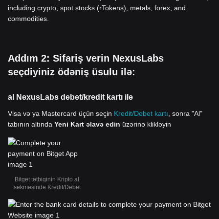
including crypto, spot stocks (rTokens), metals, forex, and
commodities.
Addım 2: Sifariş verin NexusLabs
seçdiyiniz ödəniş üsulu ilə:
al NexusLabs debet/kredit kartı ilə
Visa və ya Mastercard üçün seçin
Kredit/Debet kartı
, sonra "Al"
tabının altında
Yeni Kart əlavə edin
üzərinə klikləyin
Bitget tətbiqinin Kripto al
sekmesinde Kredit/Debet