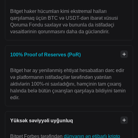
Bitget haker hücumları kimi ekstremal halları
qarşılamaq üçün BTC və USDT-dən ibarət xüsusi
Qoruma Fondu saxlayır və bununla da istifadəçi
vəsaitlərinin qorunmasını daha da gücləndirir.
100% Proof of Reserves (PoR)
Bitget hər ay yenilənmiş ehtiyat hesabatları dərc edir
və platformanın istifadəçilər tərəfindən yatırılan
aktivlərin 100%-ni saxladığını, həmçinin tam çıxarış
halında belə bütün çıxarışları qarşılaya bildiyini təmin
edir.
Yüksək səviyyəli uyğunluq
Bitget Forbes tərəfindən
dünyanın ən etibarlı kripto