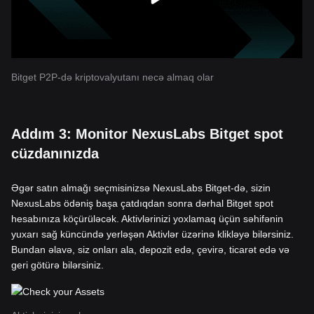
Bitget P2P-də kriptovalyutanı necə almaq olar
Addım 3: Monitor NexusLabs Bitget spot
cüzdanınızda
Əgər satın almağı seçmisinizsə NexusLabs Bitget-də, sizin
NexusLabs ödəniş başa çatdıqdan sonra dərhal Bitget spot
hesabınıza köçürüləcək. Aktivlərinizi yoxlamaq üçün səhifənin
yuxarı sağ küncündə yerləşən Aktivlər üzərinə klikləyə bilərsiniz.
Bundan əlavə, siz onları ala, depozit edə, çevirə, ticarət edə və
geri götürə bilərsiniz.