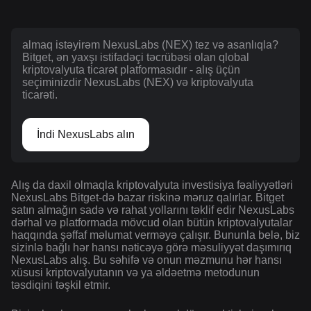
almaq istəyirəm NexusLabs (NEX) tez və asanlıqla?
Bitget, ən yaxşı istifadəçi təcrübəsi olan qlobal
kriptovalyuta ticarət platformasıdır - alış üçün
seçiminizdir NexusLabs (NEX) və kriptovalyuta
ticarəti.
İndi NexusLabs alın
Alış da daxil olmaqla kriptovalyuta investisiya fəaliyyətləri
NexusLabs Bitget-də bazar riskinə məruz qalırlar. Bitget
satın almağın sadə və rahat yollarını təklif edir NexusLabs
dərhal və platformada mövcud olan bütün kriptovalyutalar
haqqında şəffaf məlumat verməyə çalışır. Bununla belə, biz
sizinlə bağlı hər hansı nəticəyə görə məsuliyyət daşımırıq
NexusLabs alış. Bu səhifə və onun məzmunu hər hansı
xüsusi kriptovalyutanın və ya əldəetmə metodunun
təsdiqini təşkil etmir.