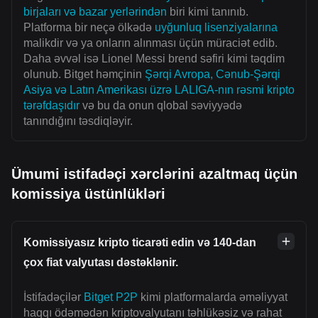
birjaları və bazar yerlərindən
biri kimi tanınıb.
Platforma bir neçə ölkədə
uyğunluq lisenziyalarına
malikdir və ya onların alınması üçün müraciət edib.
Daha əvvəl isə Lionel Messi brend səfiri kimi təqdim
olunub. Bitget həmçinin
Şərqi Avropa, Cənub-Şərqi
Asiya və Latın Amerikası üzrə LALIGA-nın rəsmi kripto
tərəfdaşıdır
və bu da onun qlobal səviyyədə
tanındığını təsdiqləyir.
Ümumi istifadəçi xərclərini azaltmaq üçün
komissiya üstünlükləri
Komissiyasız kripto ticarəti edin və 140-dan
çox fiat valyutası dəstəklənir.
İstifadəçilər
Bitget P2P
kimi platformalarda əməliyyat
haqqı ödəmədən kriptovalyutanı təhlükəsiz və rahat