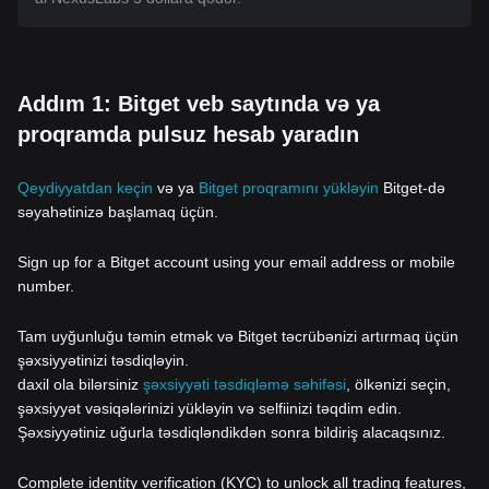
Addım 1: Bitget veb saytında və ya
proqramda pulsuz hesab yaradın
Qeydiyyatdan keçin
və ya
Bitget proqramını yükləyin
Bitget-də
səyahətinizə başlamaq üçün.
Sign up for a Bitget account using your email address or mobile
number.
Tam uyğunluğu təmin etmək və Bitget təcrübənizi artırmaq üçün
şəxsiyyətinizi təsdiqləyin.
daxil ola bilərsiniz
şəxsiyyəti təsdiqləmə səhifəsi
, ölkənizi seçin,
şəxsiyyət vəsiqələrinizi yükləyin və selfiinizi təqdim edin.
Şəxsiyyətiniz uğurla təsdiqləndikdən sonra bildiriş alacaqsınız.
Complete identity verification (KYC) to unlock all trading features,