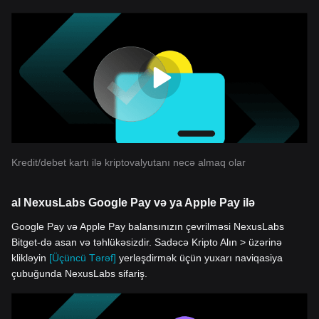
Kredit/debet kartı ilə kriptovalyutanı necə almaq olar
al NexusLabs Google Pay və ya Apple Pay ilə
Google Pay və Apple Pay balansınızın çevrilməsi NexusLabs
Bitget-də asan və təhlükəsizdir. Sadəcə Kripto Alın > üzərinə
klikləyin
[Üçüncü Tərəf]
yerləşdirmək üçün yuxarı naviqasiya
çubuğunda NexusLabs sifariş.