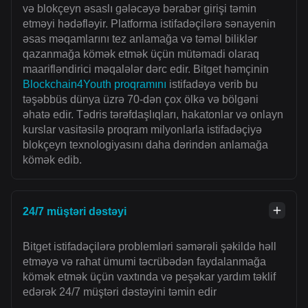
və blokçeyn əsaslı gələcəyə bərabər girişi təmin
etməyi hədəfləyir. Platforma istifadəçilərə sənayenin
əsas məqamlarını tez anlamağa və təməl biliklər
qazanmağa kömək etmək üçün mütəmadi olaraq
maarifləndirici məqalələr dərc edir. Bitget həmçinin
Blockchain4Youth proqramını
istifadəyə verib bu
təşəbbüs dünya üzrə 70-dən çox ölkə və bölgəni
əhatə edir. Tədris tərəfdaşlıqları, hakatonlar və onlayn
kurslar vasitəsilə proqram milyonlarla istifadəçiyə
blokçeyn texnologiyasını daha dərindən anlamağa
kömək edib.
24/7 müştəri dəstəyi
Bitget istifadəçilərə problemləri səmərəli şəkildə həll
etməyə və rahat ümumi təcrübədən faydalanmağa
kömək etmək üçün vaxtında və peşəkar yardım təklif
edərək 24/7 müştəri dəstəyini təmin edir