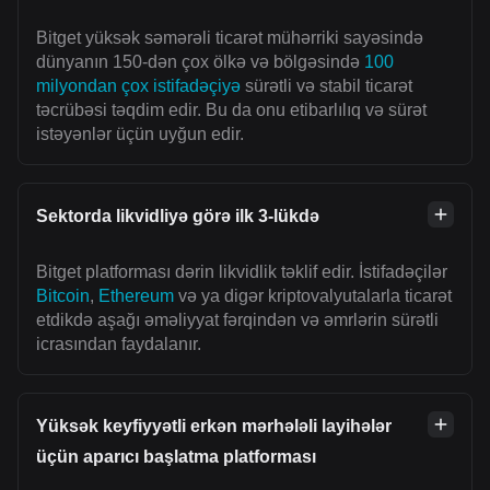
Bitget yüksək səmərəli ticarət mühərriki sayəsində
dünyanın 150-dən çox ölkə və bölgəsində
100
milyondan çox istifadəçiyə
sürətli və stabil ticarət
təcrübəsi təqdim edir. Bu da onu etibarlılıq və sürət
istəyənlər üçün uyğun edir.
Sektorda likvidliyə görə ilk 3-lükdə
Bitget platforması dərin likvidlik təklif edir. İstifadəçilər
Bitcoin
,
Ethereum
və ya digər kriptovalyutalarla ticarət
etdikdə aşağı əməliyyat fərqindən və əmrlərin sürətli
icrasından faydalanır.
Yüksək keyfiyyətli erkən mərhələli layihələr
üçün aparıcı başlatma platforması