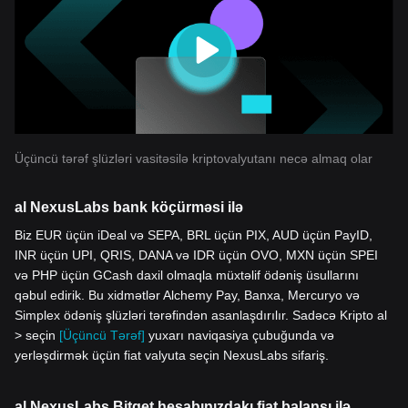
Üçüncü tərəf şlüzləri vasitəsilə kriptovalyutanı necə almaq olar
al NexusLabs bank köçürməsi ilə
Biz EUR üçün iDeal və SEPA, BRL üçün PIX, AUD üçün PayID,
INR üçün UPI, QRIS, DANA və IDR üçün OVO, MXN üçün SPEI
və PHP üçün GCash daxil olmaqla müxtəlif ödəniş üsullarını
qəbul edirik. Bu xidmətlər Alchemy Pay, Banxa, Mercuryo və
Simplex ödəniş şlüzləri tərəfindən asanlaşdırılır. Sadəcə Kripto al
> seçin
[Üçüncü Tərəf]
yuxarı naviqasiya çubuğunda və
yerləşdirmək üçün fiat valyuta seçin NexusLabs sifariş.
al NexusLabs Bitget hesabınızdakı fiat balansı ilə