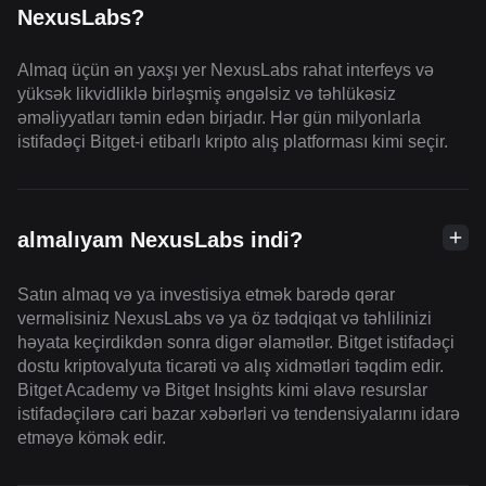
NexusLabs?
Almaq üçün ən yaxşı yer NexusLabs rahat interfeys və
yüksək likvidliklə birləşmiş əngəlsiz və təhlükəsiz
əməliyyatları təmin edən birjadır. Hər gün milyonlarla
istifadəçi Bitget-i etibarlı kripto alış platforması kimi seçir.
almalıyam NexusLabs indi?
Satın almaq və ya investisiya etmək barədə qərar
verməlisiniz NexusLabs və ya öz tədqiqat və təhlilinizi
həyata keçirdikdən sonra digər əlamətlər. Bitget istifadəçi
dostu kriptovalyuta ticarəti və alış xidmətləri təqdim edir.
Bitget Academy və Bitget Insights kimi əlavə resurslar
istifadəçilərə cari bazar xəbərləri və tendensiyalarını idarə
etməyə kömək edir.