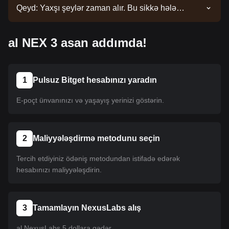
Qeyd: Yaxşı şeylər zaman alır. Bu sikkə hələ
siyahıya salınmayıb. Siyahı yeniləmələri üçün
elanlarımızı izləyin. Bitget-də mövcud olduqdan
al NEX 3 asan addımda!
sonra onu almaq üçün təlimatımızı izləyə bilərsiniz.
Eyni təlimat Bitget-də sadalanan bütün
kriptovalyutalara aiddir.
1
Pulsuz Bitget hesabınızı yaradın
E-poçt ünvanınızı və yaşayış yerinizi göstərin.
2
Maliyyələşdirmə metodunu seçin
Tercih etdiyiniz ödəniş metodundan istifadə edərək
hesabınızı maliyyələşdirin.
3
Tamamlayın NexusLabs alış
al NexusLabs 5 dollara qədər.