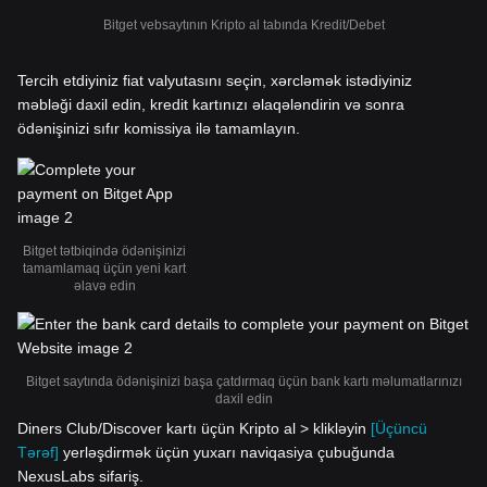
Bitget vebsaytının Kripto al tabında Kredit/Debet
Tercih etdiyiniz fiat valyutasını seçin, xərcləmək istədiyiniz
məbləği daxil edin, kredit kartınızı əlaqələndirin və sonra
ödənişinizi sıfır komissiya ilə tamamlayın.
Bitget tətbiqində ödənişinizi
tamamlamaq üçün yeni kart
əlavə edin
Bitget saytında ödənişinizi başa çatdırmaq üçün bank kartı məlumatlarınızı
daxil edin
Diners Club/Discover kartı üçün Kripto al > klikləyin
[Üçüncü
Tərəf]
yerləşdirmək üçün yuxarı naviqasiya çubuğunda
NexusLabs sifariş.