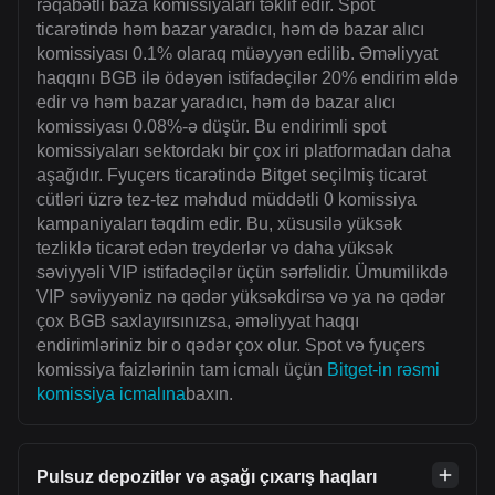
rəqabətli baza komissiyaları təklif edir. Spot
ticarətində həm bazar yaradıcı, həm də bazar alıcı
komissiyası 0.1% olaraq müəyyən edilib. Əməliyyat
haqqını BGB ilə ödəyən istifadəçilər 20% endirim əldə
edir və həm bazar yaradıcı, həm də bazar alıcı
komissiyası 0.08%-ə düşür. Bu endirimli spot
komissiyaları sektordakı bir çox iri platformadan daha
aşağıdır. Fyuçers ticarətində Bitget seçilmiş ticarət
cütləri üzrə tez-tez məhdud müddətli 0 komissiya
kampaniyaları təqdim edir. Bu, xüsusilə yüksək
tezliklə ticarət edən treyderlər və daha yüksək
səviyyəli VIP istifadəçilər üçün sərfəlidir. Ümumilikdə
VIP səviyyəniz nə qədər yüksəkdirsə və ya nə qədər
çox BGB saxlayırsınızsa, əməliyyat haqqı
endirimləriniz bir o qədər çox olur. Spot və fyuçers
komissiya faizlərinin tam icmalı üçün
Bitget-in rəsmi
komissiya icmalına
baxın.
Pulsuz depozitlər və aşağı çıxarış haqları