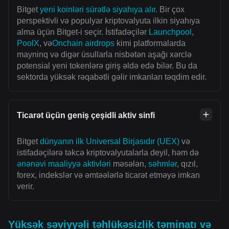
Bitget
yeni koinləri sürətlə siyahıya alır
. Bir çox
perspektivli və populyar kriptovalyuta ilkin siyahıya
alma üçün Bitget-i seçir. İstifadəçilər
Launchpool
,
PoolX
, və
Onchain airdrops
kimi platformalarda
mayninq və digər üsullarla nisbətən aşağı xərclə
potensial yeni tokenlərə giriş əldə edə bilər. Bu da
sektorda yüksək rəqabətli gəlir imkanları təqdim edir.
Ticarət üçün geniş çeşidli aktiv sinfi
Bitget
dünyanın ilk Universal Birjasıdır (UEX)
və
istifadəçilərə təkcə kriptovalyutalarla deyil, həm də
ənənəvi maaliyyə aktivləri
məsələn,
səhmlər
, qızıl,
forex, indekslər və əmtəələrlə ticarət etməyə imkan
verir.
Yüksək səviyyəli təhlükəsizlik təminatı və