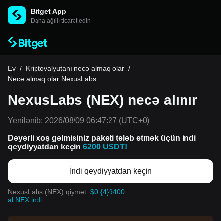
Bitget App
Daha ağıllı ticarət edin
Ev
/
Kriptovalyutanı necə almaq olar
/
Necə almaq olar NexusLabs
NexusLabs (NEX) necə alınır
Yenilənib:
2026/08/09 06:47:27
(UTC+0)
Dəyərli xoş gəlmisiniz paketi tələb etmək üçün indi
qeydiyyatdan keçin
6200 USDT!
İndi qeydiyyatdan keçin
NexusLabs (NEX) qiymət:
$0.{4}9400
al NEX indi