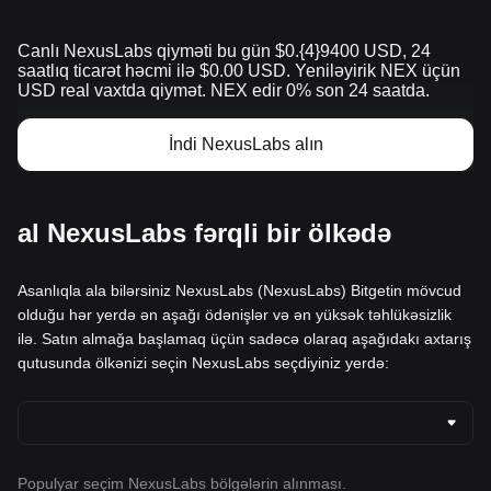
Canlı NexusLabs qiyməti bu gün $0.{​4}9400 USD, 24
saatlıq ticarət həcmi ilə $0.00 USD. Yeniləyirik NEX üçün
USD real vaxtda qiymət. NEX edir 0% son 24 saatda.
İndi NexusLabs alın
al NexusLabs fərqli bir ölkədə
Asanlıqla ala bilərsiniz NexusLabs (NexusLabs) Bitgetin mövcud
olduğu hər yerdə ən aşağı ödənişlər və ən yüksək təhlükəsizlik
ilə. Satın almağa başlamaq üçün sadəcə olaraq aşağıdakı axtarış
qutusunda ölkənizi seçin NexusLabs seçdiyiniz yerdə:
Populyar seçim NexusLabs bölgələrin alınması.