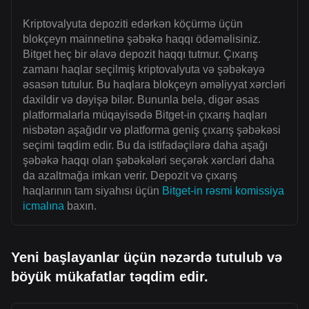
Kriptovalyuta depoziti edərkən köçürmə üçün
blokçeyn mainnetinə şəbəkə haqqı ödəməlisiniz.
Bitget heç bir əlavə depozit haqqı tutmur. Çıxarış
zamanı haqlar seçilmiş kriptovalyuta və şəbəkəyə
əsasən tutulur. Bu haqlara blokçeyn əməliyyat xərcləri
daxildir və dəyişə bilər. Bununla belə, digər əsas
platformalarla müqayisədə Bitget-in çıxarış haqları
nisbətən aşağıdır və platforma geniş çıxarış şəbəkəsi
seçimi təqdim edir. Bu da istifadəçilərə daha aşağı
şəbəkə haqqı olan şəbəkələri seçərək xərcləri daha
da azaltmağa imkan verir. Depozit və çıxarış
haqlarının tam siyahısı üçün
Bitget-in rəsmi komissiya
icmalına
baxın.
Yeni başlayanlar üçün nəzərdə tutulub və
böyük mükafatlar təqdim edir.