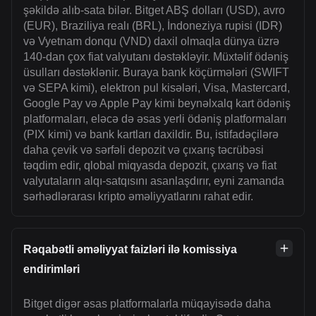
şəkildə alıb-sata bilər. Bitget ABŞ dolları (USD), avro
(EUR), Braziliya realı (BRL), İndoneziya rupisi (IDR)
və Vyetnam donqu (VND) daxil olmaqla dünya üzrə
140-dan çox fiat valyutanı dəstəkləyir. Müxtəlif ödəniş
üsulları dəstəklənir. Buraya bank köçürmələri (SWIFT
və SEPA kimi), elektron pul kisələri, Visa, Mastercard,
Google Pay və Apple Pay kimi beynəlxalq kart ödəniş
platformaları, eləcə də əsas yerli ödəniş platformaları
(PIX kimi) və bank kartları daxildir. Bu, istifadəçilərə
daha çevik və sərfəli depozit və çıxarış təcrübəsi
təqdim edir, qlobal miqyasda depozit, çıxarış və fiat
valyutaların alqı-satqısını asanlaşdırır, eyni zamanda
sərhədlərarası kripto əməliyyatlarını rahat edir.
Rəqabətli əməliyyat faizləri ilə komissiya
endirimləri
Bitget digər əsas platformalarla müqayisədə daha