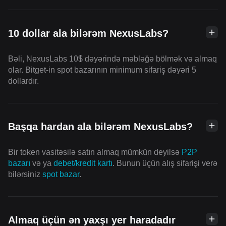
10 dollar ala bilərəm NexusLabs?
Bəli, NexusLabs 10$ dəyərində məbləğə bölmək və almaq
olar. Bitget-in spot bazarının minimum sifariş dəyəri 5
dollardır.
Başqa hardan ala bilərəm NexusLabs?
Bir token vasitəsilə satın almaq mümkün deyilsə
P2P
bazarı
və ya
debet/kredit kartı
. Bunun üçün alış sifarişi verə
bilərsiniz
spot bazar
.
Almaq üçün ən yaxşı yer haradadır