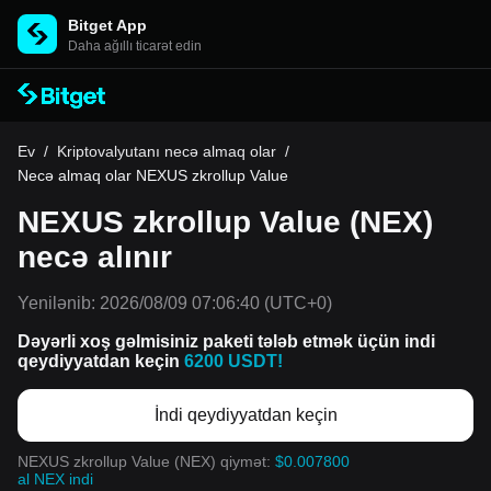
Bitget App
Daha ağıllı ticarət edin
Ev
/
Kriptovalyutanı necə almaq olar
/
Necə almaq olar NEXUS zkrollup Value
NEXUS zkrollup Value (NEX)
necə alınır
Yenilənib:
2026/08/09 07:06:40
(UTC+0)
Dəyərli xoş gəlmisiniz paketi tələb etmək üçün indi
qeydiyyatdan keçin
6200 USDT!
İndi qeydiyyatdan keçin
NEXUS zkrollup Value (NEX) qiymət:
$0.007800
al NEX indi