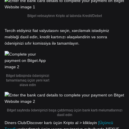
Bitget vebsaytının Kripto al tabında Kredit/Debet
Tercih etdiyiniz fiat valyutasını seçin, xərcləmək istədiyiniz
məbləği daxil edin, kredit kartınızı əlaqələndirin və sonra
ödənişinizi sıfır komissiya ilə tamamlayın.
Bitget tətbiqində ödənişinizi
tamamlamaq üçün yeni kart
əlavə edin
Bitget saytında ödənişinizi başa çatdırmaq üçün bank kartı məlumatlarınızı
daxil edin
Diners Club/Discover kartı üçün Kripto al > klikləyin
[Üçüncü