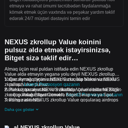
etməyə və rahat ümumi təcrübədən faydalanmağa
kömək etmək üçün vaxtında və peşəkar yardım təklif
edərək 24/7 müştəri dəstəyini təmin edir
NEXUS zkrollup Value koinini
pulsuz əldə etmək istəyirsinizsə,
Bitget sizə təklif edir…
Almaq üçün real puldan istifadə edin NEXUS zkrollup
Value əldə etməyin yeganə yolu deyil NEXUS zkrollup
Value. Ayrmaq üçün vaxtınız varsa, ala bilərsiniz NEXUS
Qazanmağı öyrənin NEXUS zkrollup Value vasitəsilə
zkrollup Value pulsuz.
pulsuz
Learn2 Promosyon qazanın
Bütün kriptovalyutalar və mükafatlar çevrilə bilər NEXUS
Pulsuz qazanın NEXUS zkrollup Value dostlarını Bitget-
zkrollup Value Bitget Convert, Bitget Swap və ya Spot
ə qoşulmağa dəvət etməklə
Assist2 Promosyon qazanın
Trading vasitəsilə.
Pulsuz alın NEXUS zkrollup Value qoşularaq airdrops
davam edən problemlər və promosyonlar
Daha çox göstər
al NEXUS zkrollup Value