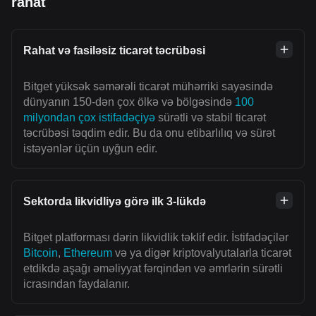
rahat
Rahat və fasiləsiz ticarət təcrübəsi
Bitget yüksək səmərəli ticarət mühərriki sayəsində
dünyanın 150-dən çox ölkə və bölgəsində
100
milyondan çox istifadəçiyə
sürətli və stabil ticarət
təcrübəsi təqdim edir. Bu da onu etibarlılıq və sürət
istəyənlər üçün uyğun edir.
Sektorda likvidliyə görə ilk 3-lükdə
Bitget platforması dərin likvidlik təklif edir. İstifadəçilər
Bitcoin
,
Ethereum
və ya digər kriptovalyutalarla ticarət
etdikdə aşağı əməliyyat fərqindən və əmrlərin sürətli
icrasından faydalanır.