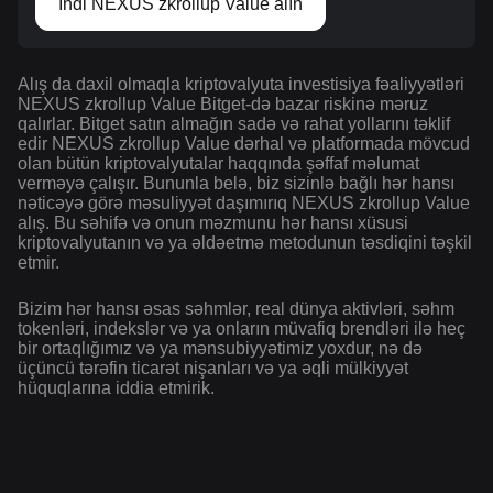
İndi NEXUS zkrollup Value alın
Alış da daxil olmaqla kriptovalyuta investisiya fəaliyyətləri
NEXUS zkrollup Value Bitget-də bazar riskinə məruz
qalırlar. Bitget satın almağın sadə və rahat yollarını təklif
edir NEXUS zkrollup Value dərhal və platformada mövcud
olan bütün kriptovalyutalar haqqında şəffaf məlumat
verməyə çalışır. Bununla belə, biz sizinlə bağlı hər hansı
nəticəyə görə məsuliyyət daşımırıq NEXUS zkrollup Value
alış. Bu səhifə və onun məzmunu hər hansı xüsusi
kriptovalyutanın və ya əldəetmə metodunun təsdiqini təşkil
etmir.
Bizim hər hansı əsas səhmlər, real dünya aktivləri, səhm
tokenləri, indekslər və ya onların müvafiq brendləri ilə heç
bir ortaqlığımız və ya mənsubiyyətimiz yoxdur, nə də
üçüncü tərəfin ticarət nişanları və ya əqli mülkiyyət
hüquqlarına iddia etmirik.