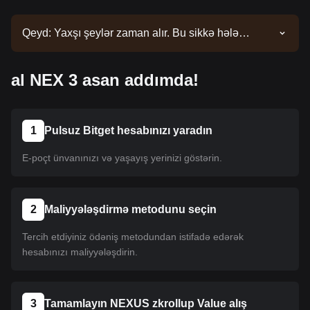
Qeyd: Yaxşı şeylər zaman alır. Bu sikkə hələ
siyahıya salınmayıb. Siyahı yeniləmələri üçün
elanlarımızı izləyin. Bitget-də mövcud olduqdan
al NEX 3 asan addımda!
sonra onu almaq üçün təlimatımızı izləyə bilərsiniz.
Eyni təlimat Bitget-də sadalanan bütün
kriptovalyutalara aiddir.
1
Pulsuz Bitget hesabınızı yaradın
E-poçt ünvanınızı və yaşayış yerinizi göstərin.
2
Maliyyələşdirmə metodunu seçin
Tercih etdiyiniz ödəniş metodundan istifadə edərək
hesabınızı maliyyələşdirin.
3
Tamamlayın NEXUS zkrollup Value alış