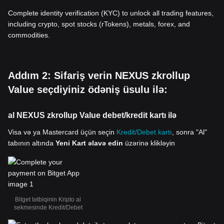
Complete identity verification (KYC) to unlock all trading features,
including crypto, spot stocks (rTokens), metals, forex, and
commodities.
Addım 2: Sifariş verin NEXUS zkrollup
Value seçdiyiniz ödəniş üsulu ilə:
al NEXUS zkrollup Value debet/kredit kartı ilə
Visa və ya Mastercard üçün seçin
Kredit/Debet kartı
, sonra "Al"
tabının altında
Yeni Kart əlavə edin
üzərinə klikləyin
Bitget tətbiqinin Kripto al
sekmesinde Kredit/Debet