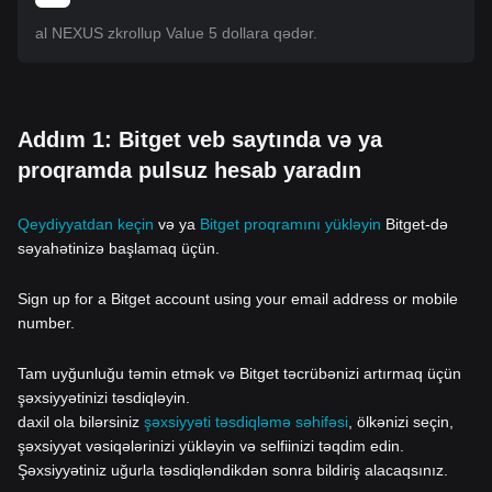
al NEXUS zkrollup Value 5 dollara qədər.
Addım 1: Bitget veb saytında və ya
proqramda pulsuz hesab yaradın
Qeydiyyatdan keçin
və ya
Bitget proqramını yükləyin
Bitget-də
səyahətinizə başlamaq üçün.
Sign up for a Bitget account using your email address or mobile
number.
Tam uyğunluğu təmin etmək və Bitget təcrübənizi artırmaq üçün
şəxsiyyətinizi təsdiqləyin.
daxil ola bilərsiniz
şəxsiyyəti təsdiqləmə səhifəsi
, ölkənizi seçin,
şəxsiyyət vəsiqələrinizi yükləyin və selfiinizi təqdim edin.
Şəxsiyyətiniz uğurla təsdiqləndikdən sonra bildiriş alacaqsınız.