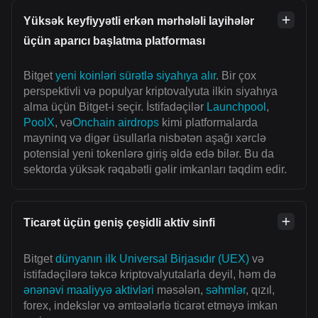
Yüksək keyfiyyətli erkən mərhələli layihələr
üçün aparıcı başlatma platforması
Bitget
yeni koinləri sürətlə siyahıya alır
. Bir çox
perspektivli və populyar kriptovalyuta ilkin siyahıya
alma üçün Bitget-i seçir. İstifadəçilər
Launchpool
,
PoolX
, və
Onchain airdrops
kimi platformalarda
mayninq və digər üsullarla nisbətən aşağı xərclə
potensial yeni tokenlərə giriş əldə edə bilər. Bu da
sektorda yüksək rəqabətli gəlir imkanları təqdim edir.
Ticarət üçün geniş çeşidli aktiv sinfi
Bitget
dünyanın ilk Universal Birjasıdır (UEX)
və
istifadəçilərə təkcə kriptovalyutalarla deyil, həm də
ənənəvi maaliyyə aktivləri
məsələn,
səhmlər
, qızıl,
forex, indekslər və əmtəələrlə ticarət etməyə imkan