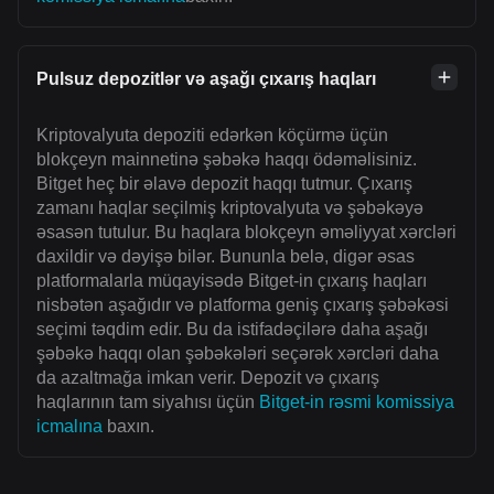
Pulsuz depozitlər və aşağı çıxarış haqları
Kriptovalyuta depoziti edərkən köçürmə üçün
blokçeyn mainnetinə şəbəkə haqqı ödəməlisiniz.
Bitget heç bir əlavə depozit haqqı tutmur. Çıxarış
zamanı haqlar seçilmiş kriptovalyuta və şəbəkəyə
əsasən tutulur. Bu haqlara blokçeyn əməliyyat xərcləri
daxildir və dəyişə bilər. Bununla belə, digər əsas
platformalarla müqayisədə Bitget-in çıxarış haqları
nisbətən aşağıdır və platforma geniş çıxarış şəbəkəsi
seçimi təqdim edir. Bu da istifadəçilərə daha aşağı
şəbəkə haqqı olan şəbəkələri seçərək xərcləri daha
da azaltmağa imkan verir. Depozit və çıxarış
haqlarının tam siyahısı üçün
Bitget-in rəsmi komissiya
icmalına
baxın.