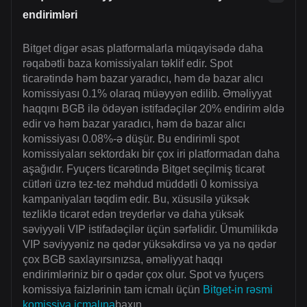
endirimləri
Bitget digər əsas platformalarla müqayisədə daha
rəqabətli baza komissiyaları təklif edir. Spot
ticarətində həm bazar yaradıcı, həm də bazar alıcı
komissiyası 0.1% olaraq müəyyən edilib. Əməliyyat
haqqını BGB ilə ödəyən istifadəçilər 20% endirim əldə
edir və həm bazar yaradıcı, həm də bazar alıcı
komissiyası 0.08%-ə düşür. Bu endirimli spot
komissiyaları sektordakı bir çox iri platformadan daha
aşağıdır. Fyuçers ticarətində Bitget seçilmiş ticarət
cütləri üzrə tez-tez məhdud müddətli 0 komissiya
kampaniyaları təqdim edir. Bu, xüsusilə yüksək
tezliklə ticarət edən treyderlər və daha yüksək
səviyyəli VIP istifadəçilər üçün sərfəlidir. Ümumilikdə
VIP səviyyəniz nə qədər yüksəkdirsə və ya nə qədər
çox BGB saxlayırsınızsa, əməliyyat haqqı
endirimləriniz bir o qədər çox olur. Spot və fyuçers
komissiya faizlərinin tam icmalı üçün
Bitget-in rəsmi
komissiya icmalına
baxın.