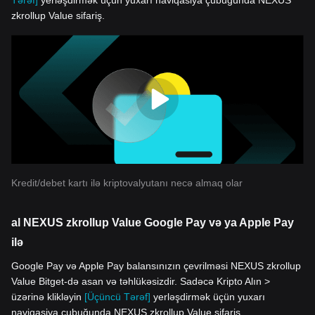
Tərəf]
yerləşdirmək üçün yuxarı naviqasiya çubuğunda NEXUS
zkrollup Value sifariş.
Kredit/debet kartı ilə kriptovalyutanı necə almaq olar
al NEXUS zkrollup Value Google Pay və ya Apple Pay
ilə
Google Pay və Apple Pay balansınızın çevrilməsi NEXUS zkrollup
Value Bitget-də asan və təhlükəsizdir. Sadəcə Kripto Alın >
üzərinə klikləyin
[Üçüncü Tərəf]
yerləşdirmək üçün yuxarı
naviqasiya çubuğunda NEXUS zkrollup Value sifariş.