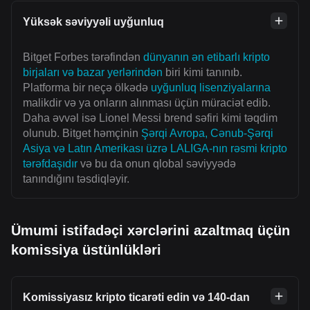
Yüksək səviyyəli uyğunluq
Bitget Forbes tərəfindən
dünyanın ən etibarlı kripto
birjaları və bazar yerlərindən
biri kimi tanınıb.
Platforma bir neçə ölkədə
uyğunluq lisenziyalarına
malikdir və ya onların alınması üçün müraciət edib.
Daha əvvəl isə Lionel Messi brend səfiri kimi təqdim
olunub. Bitget həmçinin
Şərqi Avropa, Cənub-Şərqi
Asiya və Latın Amerikası üzrə LALIGA-nın rəsmi kripto
tərəfdaşıdır
və bu da onun qlobal səviyyədə
tanındığını təsdiqləyir.
Ümumi istifadəçi xərclərini azaltmaq üçün
komissiya üstünlükləri
Komissiyasız kripto ticarəti edin və 140-dan