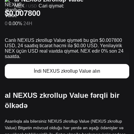
NEX
Cari qiymət:
/
USD
$0.007800
0
0.00%
24H
Canlı NEXUS zkrollup Value qiyməti bu gün $0.007800
USD, 24 saatlıq ticarət həcmi ilə $0.00 USD. Yeniləyirik
NEX üçün USD real vaxtda qiymət. NEX edir 0% son 24
saatda.
İndi NEXUS zkrollup Value alın
al NEXUS zkrollup Value fərqli bir
ölkədə
Asanlıqla ala bilərsiniz NEXUS zkrollup Value (NEXUS zkrollup
Value) Bitgetin mövcud olduğu hər yerdə ən aşağı ödənişlər və