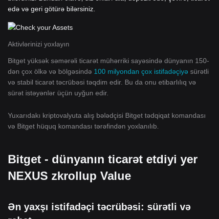
edə və geri götürə bilərsiniz.
Aktivlərinizi yoxlayın
Bitget yüksək səmərəli ticarət mühərriki sayəsində dünyanın 150-
dən çox ölkə və bölgəsində
100 milyondan çox istifadəçiyə
sürətli
və stabil ticarət təcrübəsi təqdim edir. Bu da onu etibarlılıq və
sürət istəyənlər üçün uyğun edir.
Yuxarıdakı kriptovalyuta alış bələdçisi Bitget tədqiqat komandası
və Bitget hüquq komandası tərəfindən yoxlanılıb.
Bitget - dünyanın ticarət etdiyi yer
NEXUS zkrollup Value
Ən yaxşı istifadəçi təcrübəsi: sürətli və