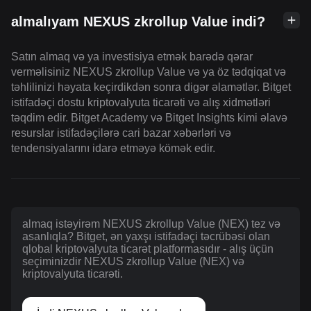
almalıyam NEXUS zkrollup Value indi?
Satın almaq və ya investisiya etmək barədə qərar
verməlisiniz NEXUS zkrollup Value və ya öz tədqiqat və
təhlilinizi həyata keçirdikdən sonra digər əlamətlər. Bitget
istifadəçi dostu kriptovalyuta ticarəti və alış xidmətləri
təqdim edir. Bitget Academy və Bitget Insights kimi əlavə
resurslar istifadəçilərə cari bazar xəbərləri və
tendensiyalarını idarə etməyə kömək edir.
almaq istəyirəm NEXUS zkrollup Value (NEX) tez və
asanlıqla? Bitget, ən yaxşı istifadəçi təcrübəsi olan
qlobal kriptovalyuta ticarət platformasıdır - alış üçün
seçiminizdir NEXUS zkrollup Value (NEX) və
kriptovalyuta ticarəti.