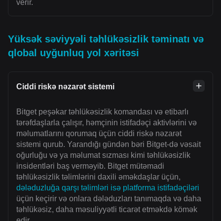
verir.
Yüksək səviyyəli təhlükəsizlik təminatı və
qlobal uyğunluq yol xəritəsi
Ciddi riskə nəzarət sistemi
Bitget peşəkar təhlükəsizlik komandası və etibarlı
tərəfdaşlarla çalışır, həmçinin istifadəçi aktivlərini və
məlumatlarını qorumaq üçün ciddi riskə nəzarət
sistemi qurub. Yarandığı gündən bəri Bitget-də vəsait
oğurluğu və ya məlumat sızması kimi təhlükəsizlik
insidentləri baş verməyib. Bitget mütəmadi
təhlükəsizlik təlimlərini daxili əməkdaşlar üçün,
dələduzluğa qarşı təlimləri isə platforma istifadəçiləri
üçün keçirir və onlara dələduzları tanımaqda və daha
təhlükəsiz, daha məsuliyyətli ticarət etməkdə kömək
edir.