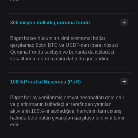
300 milyon dollarlıq qoruma fondu
Bitget haker hücumları kimi ekstremal halları
qarşılamaq üçün BTC və USDT-dən ibarət xüsusi
Qoruma Fondu saxlayır və bununla da istifadəçi
vəsaitlərinin qorunmasını daha da gücləndirir.
100% Proof of Reserves (PoR)
Bitget hər ay yenilənmiş ehtiyat hesabatları dərc edir
və platformanın istifadəçilər tərəfindən yatırılan
aktivlərin 100%-ni saxladığını, həmçinin tam çıxarış
halında belə bütün çıxarışları qarşılaya bildiyini təmin
edir.