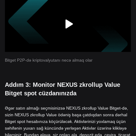
Bitget P2P-də kriptovalyutanı necə almaq olar
Addım 3: Monitor NEXUS zkrollup Value
Bitget spot cüzdanınızda
Əgər satın almağı seçmisinizsə NEXUS zkrollup Value Bitget-də,
sizin NEXUS zkrollup Value ödəniş başa çatdıqdan sonra dərhal
Bitget spot hesabınıza köçürüləcək. Aktivlərinizi yoxlamaq üçün
səhifənin yuxarı sağ küncündə yerləşən Aktivlər üzərinə klikləyə
bilərsiniz. Bundan əlavə, siz onları ala, depozit edə, çevirə, ticarət