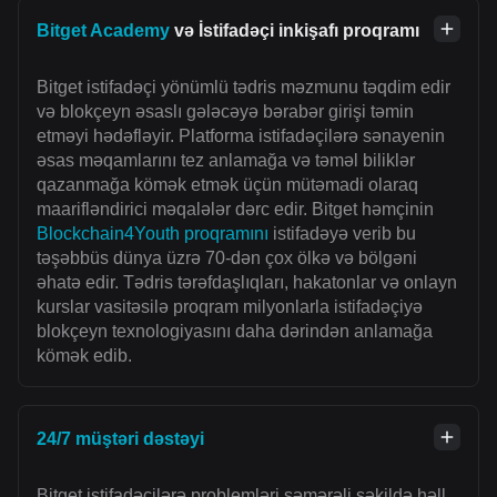
Bitget Academy
və İstifadəçi inkişafı proqramı
Bitget istifadəçi yönümlü tədris məzmunu təqdim edir
və blokçeyn əsaslı gələcəyə bərabər girişi təmin
etməyi hədəfləyir. Platforma istifadəçilərə sənayenin
əsas məqamlarını tez anlamağa və təməl biliklər
qazanmağa kömək etmək üçün mütəmadi olaraq
maarifləndirici məqalələr dərc edir. Bitget həmçinin
Blockchain4Youth proqramını
istifadəyə verib bu
təşəbbüs dünya üzrə 70-dən çox ölkə və bölgəni
əhatə edir. Tədris tərəfdaşlıqları, hakatonlar və onlayn
kurslar vasitəsilə proqram milyonlarla istifadəçiyə
blokçeyn texnologiyasını daha dərindən anlamağa
kömək edib.
24/7 müştəri dəstəyi
Bitget istifadəçilərə problemləri səmərəli şəkildə həll