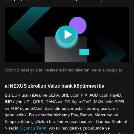
Üçüncü tərəf şlüzləri vasitəsilə kriptovalyutanı necə almaq olar
al NEXUS zkrollup Value bank köçürməsi ilə
Biz EUR üçün iDeal və SEPA, BRL üçün PIX, AUD üçün PayID,
INR üçün UPI, QRIS, DANA və IDR üçün OVO, MXN üçün SPEI
və PHP üçün GCash daxil olmaqla müxtəlif ödəniş üsullarını
qəbul edirik. Bu xidmətlər Alchemy Pay, Banxa, Mercuryo və
Simplex ödəniş şlüzləri tərəfindən asanlaşdırılır. Sadəcə Kripto al
> seçin
[Üçüncü Tərəf]
yuxarı naviqasiya çubuğunda və