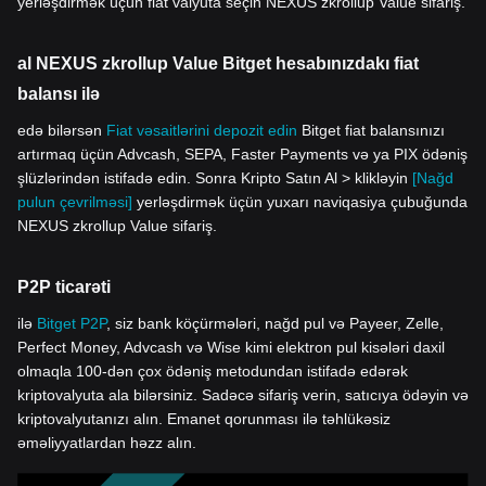
yerləşdirmək üçün fiat valyuta seçin NEXUS zkrollup Value sifariş.
al NEXUS zkrollup Value Bitget hesabınızdakı fiat
balansı ilə
edə bilərsən
Fiat vəsaitlərini depozit edin
Bitget fiat balansınızı
artırmaq üçün Advcash, SEPA, Faster Payments və ya PIX ödəniş
şlüzlərindən istifadə edin. Sonra Kripto Satın Al > klikləyin
[Nağd
pulun çevrilməsi]
yerləşdirmək üçün yuxarı naviqasiya çubuğunda
NEXUS zkrollup Value sifariş.
P2P ticarəti
ilə
Bitget P2P
, siz bank köçürmələri, nağd pul və Payeer, Zelle,
Perfect Money, Advcash və Wise kimi elektron pul kisələri daxil
olmaqla 100-dən çox ödəniş metodundan istifadə edərək
kriptovalyuta ala bilərsiniz. Sadəcə sifariş verin, satıcıya ödəyin və
kriptovalyutanızı alın. Emanet qorunması ilə təhlükəsiz
əməliyyatlardan həzz alın.