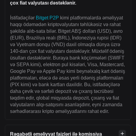
çox fiat valyutası dəstəklənir.
İstifadəçilər
Bitget P2P
kimi platformalarda əməliyyat
haqqı ödəmədən kriptovalyutanı təhlükəsiz və rahat
şəkildə alıb-sata bilər. Bitget ABŞ dolları (USD), avro
(EUR), Braziliya realı (BRL), İndoneziya rupisi (IDR)
və Vyetnam donqu (VND) daxil olmaqla dünya üzrə
140-dan çox fiat valyutanı dəstəkləyir. Müxtəlif ödəniş
üsulları dəstəklənir. Buraya bank köçürmələri (SWIFT
və SEPA kimi), elektron pul kisələri, Visa, Mastercard,
Google Pay və Apple Pay kimi beynəlxalq kart ödəniş
platformaları, eləcə də əsas yerli ödəniş platformaları
(PIX kimi) və bank kartları daxildir. Bu, istifadəçilərə
daha çevik və sərfəli depozit və çıxarış təcrübəsi
təqdim edir, qlobal miqyasda depozit, çıxarış və fiat
valyutaların alqı-satqısını asanlaşdırır, eyni zamanda
sərhədlərarası kripto əməliyyatlarını rahat edir.
Rəqabətli əməliyyat faizləri ilə komissiya