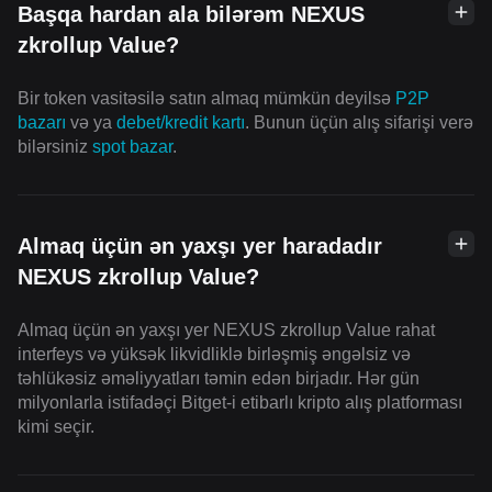
Başqa hardan ala bilərəm NEXUS
zkrollup Value?
Bir token vasitəsilə satın almaq mümkün deyilsə
P2P
bazarı
və ya
debet/kredit kartı
. Bunun üçün alış sifarişi verə
bilərsiniz
spot bazar
.
Almaq üçün ən yaxşı yer haradadır
NEXUS zkrollup Value?
Almaq üçün ən yaxşı yer NEXUS zkrollup Value rahat
interfeys və yüksək likvidliklə birləşmiş əngəlsiz və
təhlükəsiz əməliyyatları təmin edən birjadır. Hər gün
milyonlarla istifadəçi Bitget-i etibarlı kripto alış platforması
kimi seçir.