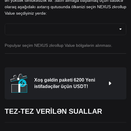
ən yüksək təhlükəsizlik ilə. Satın almağa başlamaq üçün sadəcə
olaraq aşağıdakı axtarış qutusunda ölkənizi seçin NEXUS zkrollup
Value seçdiyiniz yerdə:
Populyar seçim NEXUS zkrollup Value bölgələrin alınması.
Xoş gəldin paketi 6200 Yeni
istifadəçilər üçün USDT!
TEZ-TEZ VERİLƏN SUALLAR