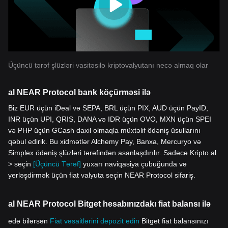
Üçüncü tərəf şlüzləri vasitəsilə kriptovalyutanı necə almaq olar
al NEAR Protocol bank köçürməsi ilə
Biz EUR üçün iDeal və SEPA, BRL üçün PIX, AUD üçün PayID,
INR üçün UPI, QRIS, DANA və IDR üçün OVO, MXN üçün SPEI
və PHP üçün GCash daxil olmaqla müxtəlif ödəniş üsullarını
qəbul edirik. Bu xidmətlər Alchemy Pay, Banxa, Mercuryo və
Simplex ödəniş şlüzləri tərəfindən asanlaşdırılır. Sadəcə Kripto al
> seçin
[Üçüncü Tərəf]
yuxarı naviqasiya çubuğunda və
yerləşdirmək üçün fiat valyuta seçin NEAR Protocol sifariş.
al NEAR Protocol Bitget hesabınızdakı fiat balansı ilə
edə bilərsən
Fiat vəsaitlərini depozit edin
Bitget fiat balansınızı