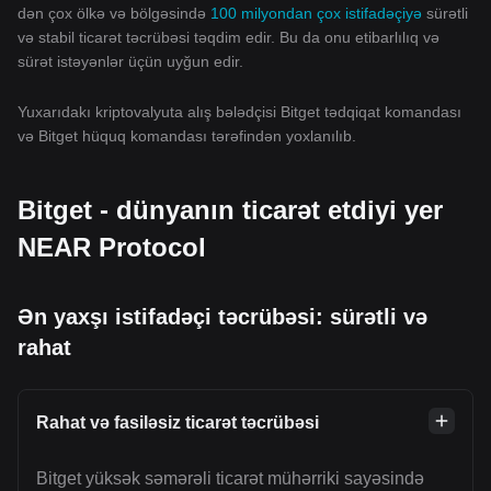
dən çox ölkə və bölgəsində
100 milyondan çox istifadəçiyə
sürətli
və stabil ticarət təcrübəsi təqdim edir. Bu da onu etibarlılıq və
sürət istəyənlər üçün uyğun edir.
Yuxarıdakı kriptovalyuta alış bələdçisi Bitget tədqiqat komandası
və Bitget hüquq komandası tərəfindən yoxlanılıb.
Bitget - dünyanın ticarət etdiyi yer
NEAR Protocol
Ən yaxşı istifadəçi təcrübəsi: sürətli və
rahat
Rahat və fasiləsiz ticarət təcrübəsi
Bitget yüksək səmərəli ticarət mühərriki sayəsində