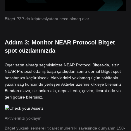
Bitget P2P-də kriptovalyutanı necə almaq olar
Addım 3: Monitor NEAR Protocol Bitget
spot cüzdanınızda
Əgər satın almağı seçmisinizsə NEAR Protocol Bitget-də, sizin
NEAR Protocol ödəniş başa çatdıqdan sonra dərhal Bitget spot
hesabınıza köçürüləcək. Aktivlərinizi yoxlamaq üçün səhifənin
yuxarı sağ küncündə yerləşən Aktivlər üzərinə klikləyə bilərsiniz.
Bundan əlavə, siz onları ala, depozit edə, çevirə, ticarət edə və
geri götürə bilərsiniz.
Aktivlərinizi yoxlayın
Bitget yüksək səmərəli ticarət mühərriki sayəsində dünyanın 150-