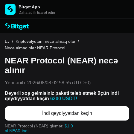
Bitget App
Daha ağıllı ticarət edin
Ev
/
Kriptovalyutanı necə almaq olar
/
Necə almaq olar NEAR Protocol
NEAR Protocol (NEAR) necə
alınır
Yenilənib:
2026/08/08 02:58:55
(UTC+0)
Dəyərli xoş gəlmisiniz paketi tələb etmək üçün indi
qeydiyyatdan keçin
6200 USDT!
İndi qeydiyyatdan keçin
NEAR Protocol (NEAR) qiymət:
$1.9
al NEAR indi