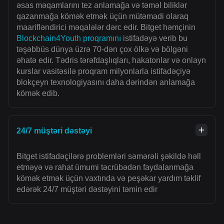
əsas məqamlarını tez anlamağa və təməl biliklər
qazanmağa kömək etmək üçün mütəmadi olaraq
maarifləndirici məqalələr dərc edir. Bitget həmçinin
Blockchain4Youth proqramını
istifadəyə verib bu
təşəbbüs dünya üzrə 70-dən çox ölkə və bölgəni
əhatə edir. Tədris tərəfdaşlıqları, hakatonlar və onlayn
kurslar vasitəsilə proqram milyonlarla istifadəçiyə
blokçeyn texnologiyasını daha dərindən anlamağa
kömək edib.
24/7 müştəri dəstəyi
Bitget istifadəçilərə problemləri səmərəli şəkildə həll
etməyə və rahat ümumi təcrübədən faydalanmağa
kömək etmək üçün vaxtında və peşəkar yardım təklif
edərək 24/7 müştəri dəstəyini təmin edir