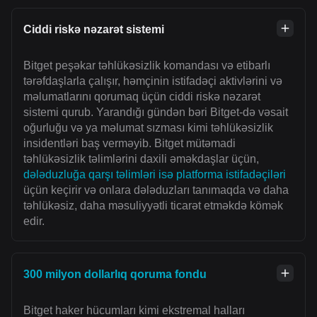
Ciddi riskə nəzarət sistemi
Bitget peşəkar təhlükəsizlik komandası və etibarlı
tərəfdaşlarla çalışır, həmçinin istifadəçi aktivlərini və
məlumatlarını qorumaq üçün ciddi riskə nəzarət
sistemi qurub. Yarandığı gündən bəri Bitget-də vəsait
oğurluğu və ya məlumat sızması kimi təhlükəsizlik
insidentləri baş verməyib. Bitget mütəmadi
təhlükəsizlik təlimlərini daxili əməkdaşlar üçün,
dələduzluğa qarşı təlimləri isə platforma istifadəçiləri
üçün keçirir və onlara dələduzları tanımaqda və daha
təhlükəsiz, daha məsuliyyətli ticarət etməkdə kömək
edir.
300 milyon dollarlıq qoruma fondu
Bitget haker hücumları kimi ekstremal halları