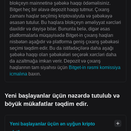
blokçeyn mainnetinə şəbəkə haqqı ödəməlisiniz.
Bitget heç bir əlavə depozit haqqı tutmur. Çıxarış
zamanı haqlar seçilmiş kriptovalyuta və şəbəkəyə
əsasən tutulur. Bu haqlara blokçeyn əməliyyat xərcləri
daxildir və dəyişə bilər. Bununla belə, digər əsas
platformalarla müqayisədə Bitget-in çıxarış haqları
nisbətən aşağıdır və platforma geniş çıxarış şəbəkəsi
seçimi təqdim edir. Bu da istifadəçilərə daha aşağı
şəbəkə haqqı olan şəbəkələri seçərək xərcləri daha
da azaltmağa imkan verir. Depozit və çıxarış
haqlarının tam siyahısı üçün
Bitget-in rəsmi komissiya
icmalına
baxın.
Yeni başlayanlar üçün nəzərdə tutulub və
böyük mükafatlar təqdim edir.
Yeni başlayanlar üçün ən uyğun kripto