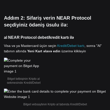
Addım 2: Sifariş verin NEAR Protocol
seçdiyiniz ödəniş üsulu ilə:
al NEAR Protocol debet/kredit kartı ilə
Visa və ya Mastercard üçün seçin
Kredit/Debet kartı
, sonra "Al"
tabının altında
Yeni Kart əlavə edin
üzərinə klikləyin
Bitget tətbiqinin Kripto al
sekmesinde Kredit/Debet
Bitget vebsaytının Kripto al tabında Kredit/Debet