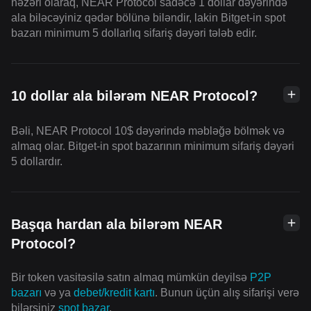
nəzəri olaraq, NEAR Protocol sadəcə 1 dollar dəyərində
ala biləcəyiniz qədər bölünə biləndir, lakin Bitget-in spot
bazarı minimum 5 dollarlıq sifariş dəyəri tələb edir.
10 dollar ala bilərəm NEAR Protocol?
Bəli, NEAR Protocol 10$ dəyərində məbləğə bölmək və
almaq olar. Bitget-in spot bazarının minimum sifariş dəyəri
5 dollardır.
Başqa hardan ala bilərəm NEAR
Protocol?
Bir token vasitəsilə satın almaq mümkün deyilsə
P2P
bazarı
və ya
debet/kredit kartı
. Bunun üçün alış sifarişi verə
bilərsiniz
spot bazar
.