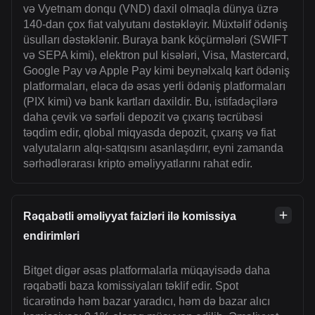
və Vyetnam donqu (VND) daxil olmaqla dünya üzrə
140-dan çox fiat valyutanı dəstəkləyir. Müxtəlif ödəniş
üsulları dəstəklənir. Buraya bank köçürmələri (SWIFT
və SEPA kimi), elektron pul kisələri, Visa, Mastercard,
Google Pay və Apple Pay kimi beynəlxalq kart ödəniş
platformaları, eləcə də əsas yerli ödəniş platformaları
(PIX kimi) və bank kartları daxildir. Bu, istifadəçilərə
daha çevik və sərfəli depozit və çıxarış təcrübəsi
təqdim edir, qlobal miqyasda depozit, çıxarış və fiat
valyutaların alqı-satqısını asanlaşdırır, eyni zamanda
sərhədlərarası kripto əməliyyatlarını rahat edir.
Rəqabətli əməliyyat faizləri ilə komissiya
endirimləri
Bitget digər əsas platformalarla müqayisədə daha
rəqabətli baza komissiyaları təklif edir. Spot
ticarətində həm bazar yaradıcı, həm də bazar alıcı