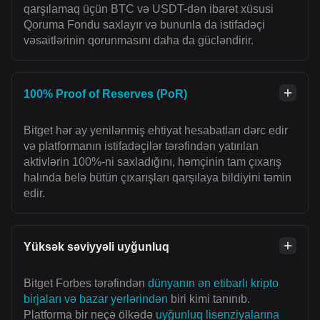
qarşılamaq üçün BTC və USDT-dən ibarət xüsusi
Qoruma Fondu saxlayır və bununla da istifadəçi
vəsaitlərinin qorunmasını daha da gücləndirir.
100% Proof of Reserves (PoR)
Bitget hər ay yenilənmiş ehtiyat hesabatları dərc edir
və platformanın istifadəçilər tərəfindən yatırılan
aktivlərin 100%-ni saxladığını, həmçinin tam çıxarış
halında belə bütün çıxarışları qarşılaya bildiyini təmin
edir.
Yüksək səviyyəli uyğunluq
Bitget Forbes tərəfindən
dünyanın ən etibarlı kripto
birjaları və bazar yerlərindən
biri kimi tanınıb.
Platforma bir neçə ölkədə
uyğunluq lisenziyalarına