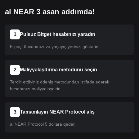
al NEAR 3 asan addımda!
1
Pulsuz Bitget hesabınızı yaradın
E-poçt ünvanınızı və yaşayış yerinizi göstərin.
2
Maliyyələşdirmə metodunu seçin
Tercih etdiyiniz ödəniş metodundan istifadə edərək
hesabınızı maliyyələşdirin.
3
Tamamlayın NEAR Protocol alış
al NEAR Protocol 5 dollara qədər.