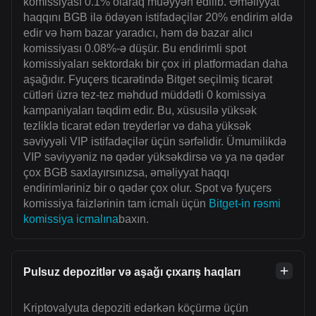
komissiyası 0.1% olaraq müəyyən edilib. Əməliyyat
haqqını BGB ilə ödəyən istifadəçilər 20% endirim əldə
edir və həm bazar yaradıcı, həm də bazar alıcı
komissiyası 0.08%-ə düşür. Bu endirimli spot
komissiyaları sektordakı bir çox iri platformadan daha
aşağıdır. Fyuçers ticarətində Bitget seçilmiş ticarət
cütləri üzrə tez-tez məhdud müddətli 0 komissiya
kampaniyaları təqdim edir. Bu, xüsusilə yüksək
tezliklə ticarət edən treyderlər və daha yüksək
səviyyəli VIP istifadəçilər üçün sərfəlidir. Ümumilikdə
VIP səviyyəniz nə qədər yüksəkdirsə və ya nə qədər
çox BGB saxlayırsınızsa, əməliyyat haqqı
endirimləriniz bir o qədər çox olur. Spot və fyuçers
komissiya faizlərinin tam icmalı üçün
Bitget-in rəsmi
komissiya icmalına
baxın.
Pulsuz depozitlər və aşağı çıxarış haqları
Kriptovalyuta depoziti edərkən köçürmə üçün