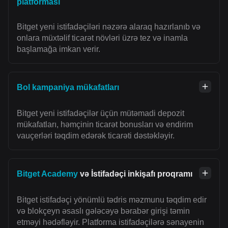
platforması
Bitget yeni istifadəçiləri nəzərə alaraq hazırlanıb və
onlara müxtəlif ticarət növləri üzrə tez və inamla
başlamağa imkan verir.
Bol kampaniya mükafatları
Bitget yeni istifadəçilər üçün mütəmadi depozit
mükafatları, həmçinin ticarət bonusları və endirim
vauçerləri təqdim edərək ticarəti dəstəkləyir.
Bitget Academy
və İstifadəçi inkişafı proqramı
Bitget istifadəçi yönümlü tədris məzmunu təqdim edir
və blokçeyn əsaslı gələcəyə bərabər girişi təmin
etməyi hədəfləyir. Platforma istifadəçilərə sənayenin