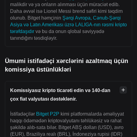
malikdir və ya onların alınması üçün müraciət edib.
Daha əvvəl isə Lionel Messi brend səfiri kimi təqdim
olunub. Bitget həmçinin
Şərqi Avropa, Cənub-Şərqi
Asiya və Latın Amerikası üzrə LALIGA-nın rəsmi kripto
tərəfdaşıdır
və bu da onun qlobal səviyyədə
tanındığını təsdiqləyir.
Ümumi istifadəçi xərclərini azaltmaq üçün
komissiya üstünlükləri
Komissiyasız kripto ticarəti edin və 140-dan
çox fiat valyutası dəstəklənir.
İstifadəçilər
Bitget P2P
kimi platformalarda əməliyyat
haqqı ödəmədən kriptovalyutanı təhlükəsiz və rahat
şəkildə alıb-sata bilər. Bitget ABŞ dolları (USD), avro
(EUR), Braziliya realı (BRL), İndoneziya rupisi (IDR)