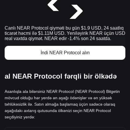
Canlı NEAR Protocol qiyməti bu gün $1.9 USD, 24 saatlıq
ticarət həcmi ilə $1.11M USD. Yeniləyirik NEAR üçün USD
real vaxtda qiymət. NEAR edir -1.4% son 24 saatda.
İndi NEAR Protocol alın
al NEAR Protocol fərqli bir ölkədə
Asanlıqla ala bilərsiniz NEAR Protocol (NEAR Protocol) Bitgetin
mövcud olduğu hər yerdə ən aşağı ödənişlər və ən yüksək
təhlükəsizlik ilə. Satın almağa başlamaq üçün sadəcə olaraq
aşağıdakı axtarış qutusunda ölkənizi seçin NEAR Protocol
seçdiyiniz yerdə: