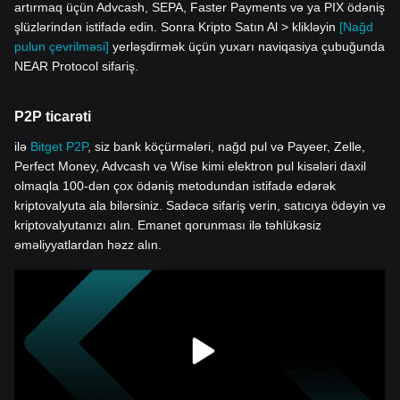
artırmaq üçün Advcash, SEPA, Faster Payments və ya PIX ödəniş
şlüzlərindən istifadə edin. Sonra Kripto Satın Al > klikləyin
[Nağd
pulun çevrilməsi]
yerləşdirmək üçün yuxarı naviqasiya çubuğunda
NEAR Protocol sifariş.
P2P ticarəti
ilə
Bitget P2P
, siz bank köçürmələri, nağd pul və Payeer, Zelle,
Perfect Money, Advcash və Wise kimi elektron pul kisələri daxil
olmaqla 100-dən çox ödəniş metodundan istifadə edərək
kriptovalyuta ala bilərsiniz. Sadəcə sifariş verin, satıcıya ödəyin və
kriptovalyutanızı alın. Emanet qorunması ilə təhlükəsiz
əməliyyatlardan həzz alın.