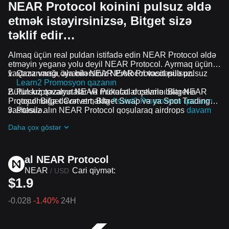
NEAR Protocol koinini pulsuz əldə
etmək istəyirsinizsə, Bitget sizə
təklif edir…
Almaq üçün real puldan istifadə edin NEAR Protocol əldə
etməyin yeganə yolu deyil NEAR Protocol. Ayrmaq üçün
vaxtınız varsa, ala bilərsiniz NEAR Protocol pulsuz.
Qazanmağı öyrənin NEAR Protocol vasitəsilə pulsuz
Learn2 Promosyon qazanın
Bütün kriptovalyutalar və mükafatlar çevrilə bilər NEAR
Pulsuz qazanın NEAR Protocol dostlarını Bitget-ə
Protocol Bitget Convert, Bitget Swap və ya Spot Trading
qoşulmağa dəvət etməklə
Assist2 Promosyon qazanın
vasitəsilə.
Pulsuz alın NEAR Protocol qoşularaq airdrops
davam
edən problemlər və promosyonlar
Daha çox göstər
al NEAR Protocol
NEAR
Cari qiymət:
/
USD
$1.9
-0.028
-1.40%
24H