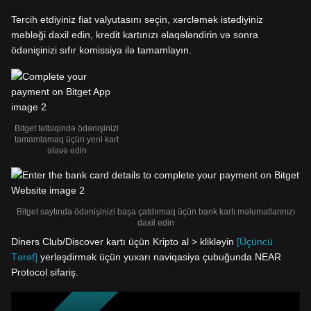
Tercih etdiyiniz fiat valyutasını seçin, xərcləmək istədiyiniz
məbləği daxil edin, kredit kartınızı əlaqələndirin və sonra
ödənişinizi sıfır komissiya ilə tamamlayın.
Bitget tətbiqində ödənişinizi
tamamlamaq üçün yeni kart
əlavə edin
Bitget saytında ödənişinizi başa çatdırmaq üçün bank kartı məlumatlarınızı
daxil edin
Diners Club/Discover kartı üçün Kripto al > klikləyin
[Üçüncü
Tərəf]
yerləşdirmək üçün yuxarı naviqasiya çubuğunda NEAR
Protocol sifariş.