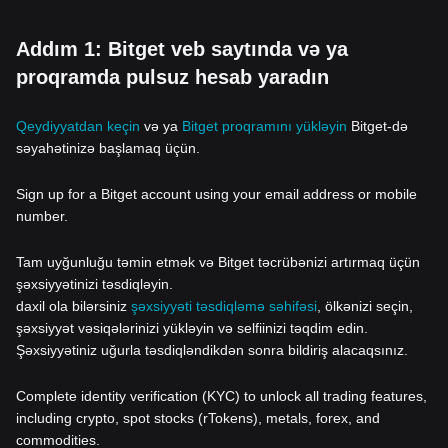
Addım 1: Bitget veb saytında və ya
proqramda pulsuz hesab yaradın
Qeydiyyatdan keçin
və ya
Bitget proqramını yükləyin
Bitget-də
səyahətinizə başlamaq üçün.
Sign up for a Bitget account using your email address or mobile
number.
Tam uyğunluğu təmin etmək və Bitget təcrübənizi artırmaq üçün
şəxsiyyətinizi təsdiqləyin.
daxil ola bilərsiniz
şəxsiyyəti təsdiqləmə səhifəsi
, ölkənizi seçin,
şəxsiyyət vəsiqələrinizi yükləyin və selfiinizi təqdim edin.
Şəxsiyyətiniz uğurla təsdiqləndikdən sonra bildiriş alacaqsınız.
Complete identity verification (KYC) to unlock all trading features,
including crypto, spot stocks (rTokens), metals, forex, and
commodities.