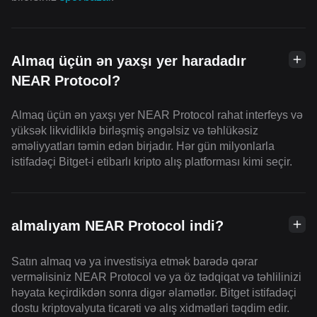
Almaq üçün ən yaxşı yer haradadır
NEAR Protocol?
Almaq üçün ən yaxşı yer NEAR Protocol rahat interfeys və
yüksək likvidliklə birləşmiş əngəlsiz və təhlükəsiz
əməliyyatları təmin edən birjadır. Hər gün milyonlarla
istifadəçi Bitget-i etibarlı kripto alış platforması kimi seçir.
almalıyam NEAR Protocol indi?
Satın almaq və ya investisiya etmək barədə qərar
verməlisiniz NEAR Protocol və ya öz tədqiqat və təhlilinizi
həyata keçirdikdən sonra digər əlamətlər. Bitget istifadəçi
dostu kriptovalyuta ticarəti və alış xidmətləri təqdim edir.