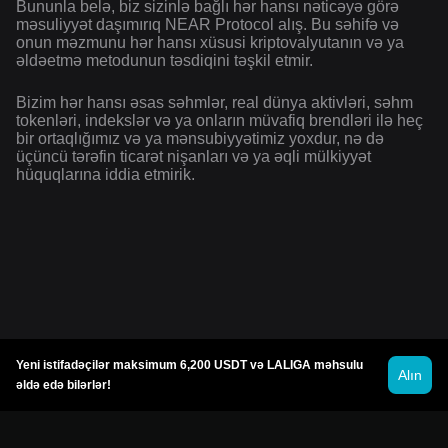
Bununla belə, biz sizinlə bağlı hər hansı nəticəyə görə
məsuliyyət daşımırıq NEAR Protocol alış. Bu səhifə və
onun məzmunu hər hansı xüsusi kriptovalyutanın və ya
əldəetmə metodunun təsdiqini təşkil etmir.
Bizim hər hansı əsas səhmlər, real dünya aktivləri, səhm
tokenləri, indekslər və ya onların müvafiq brendləri ilə heç
bir ortaqlığımız və ya mənsubiyyətimiz yoxdur, nə də
üçüncü tərəfin ticarət nişanları və ya əqli mülkiyyət
hüquqlarına iddia etmirik.
Yeni istifadəçilər maksimum 6,200 USDT və LALIGA məhsulu
Alın
əldə edə bilərlər!