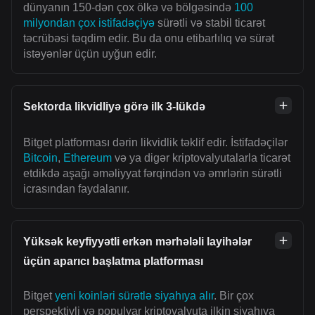
dünyanın 150-dən çox ölkə və bölgəsində
100
milyondan çox istifadəçiyə
sürətli və stabil ticarət
təcrübəsi təqdim edir. Bu da onu etibarlılıq və sürət
istəyənlər üçün uyğun edir.
Sektorda likvidliyə görə ilk 3-lükdə
Bitget platforması dərin likvidlik təklif edir. İstifadəçilər
Bitcoin
,
Ethereum
və ya digər kriptovalyutalarla ticarət
etdikdə aşağı əməliyyat fərqindən və əmrlərin sürətli
icrasından faydalanır.
Yüksək keyfiyyətli erkən mərhələli layihələr
üçün aparıcı başlatma platforması
Bitget
yeni koinləri sürətlə siyahıya alır
. Bir çox
perspektivli və populyar kriptovalyuta ilkin siyahıya