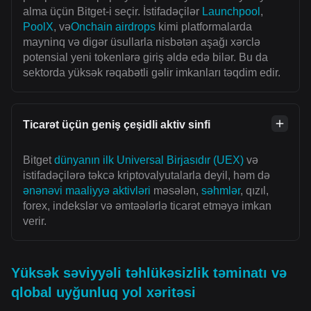
alma üçün Bitget-i seçir. İstifadəçilər
Launchpool
,
PoolX
, və
Onchain airdrops
kimi platformalarda
mayninq və digər üsullarla nisbətən aşağı xərclə
potensial yeni tokenlərə giriş əldə edə bilər. Bu da
sektorda yüksək rəqabətli gəlir imkanları təqdim edir.
Ticarət üçün geniş çeşidli aktiv sinfi
Bitget
dünyanın ilk Universal Birjasıdır (UEX)
və
istifadəçilərə təkcə kriptovalyutalarla deyil, həm də
ənənəvi maaliyyə aktivləri
məsələn,
səhmlər
, qızıl,
forex, indekslər və əmtəələrlə ticarət etməyə imkan
verir.
Yüksək səviyyəli təhlükəsizlik təminatı və
qlobal uyğunluq yol xəritəsi