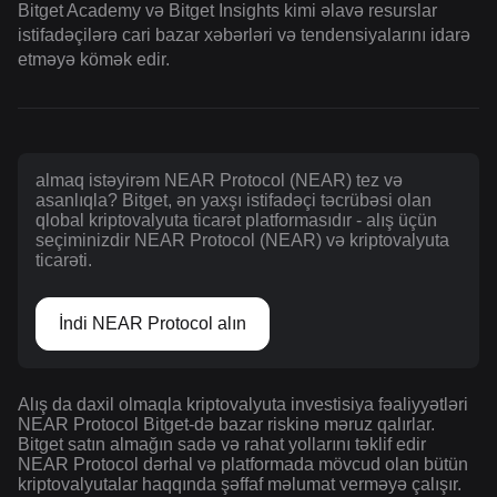
Bitget Academy və Bitget Insights kimi əlavə resurslar
istifadəçilərə cari bazar xəbərləri və tendensiyalarını idarə
etməyə kömək edir.
almaq istəyirəm NEAR Protocol (NEAR) tez və
asanlıqla? Bitget, ən yaxşı istifadəçi təcrübəsi olan
qlobal kriptovalyuta ticarət platformasıdır - alış üçün
seçiminizdir NEAR Protocol (NEAR) və kriptovalyuta
ticarəti.
İndi NEAR Protocol alın
Alış da daxil olmaqla kriptovalyuta investisiya fəaliyyətləri
NEAR Protocol Bitget-də bazar riskinə məruz qalırlar.
Bitget satın almağın sadə və rahat yollarını təklif edir
NEAR Protocol dərhal və platformada mövcud olan bütün
kriptovalyutalar haqqında şəffaf məlumat verməyə çalışır.