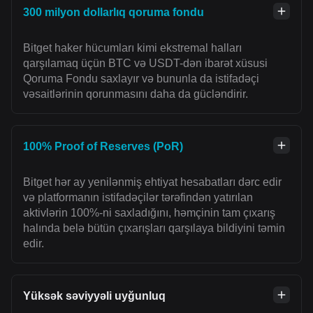
300 milyon dollarlıq qoruma fondu
Bitget haker hücumları kimi ekstremal halları
qarşılamaq üçün BTC və USDT-dən ibarət xüsusi
Qoruma Fondu saxlayır və bununla da istifadəçi
vəsaitlərinin qorunmasını daha da gücləndirir.
100% Proof of Reserves (PoR)
Bitget hər ay yenilənmiş ehtiyat hesabatları dərc edir
və platformanın istifadəçilər tərəfindən yatırılan
aktivlərin 100%-ni saxladığını, həmçinin tam çıxarış
halında belə bütün çıxarışları qarşılaya bildiyini təmin
edir.
Yüksək səviyyəli uyğunluq