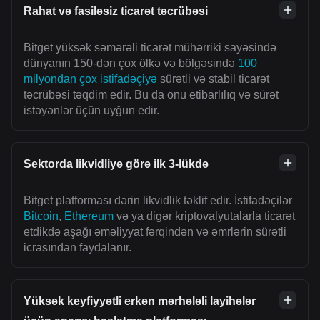
Rahat və fasiləsiz ticarət təcrübəsi
Bitget yüksək səmərəli ticarət mühərriki sayəsində
dünyanın 150-dən çox ölkə və bölgəsində
100
milyondan çox istifadəçiyə
sürətli və stabil ticarət
təcrübəsi təqdim edir. Bu da onu etibarlılıq və sürət
istəyənlər üçün uyğun edir.
Sektorda likvidliyə görə ilk 3-lükdə
Bitget platforması dərin likvidlik təklif edir. İstifadəçilər
Bitcoin
,
Ethereum
və ya digər kriptovalyutalarla ticarət
etdikdə aşağı əməliyyat fərqindən və əmrlərin sürətli
icrasından faydalanır.
Yüksək keyfiyyətli erkən mərhələli layihələr