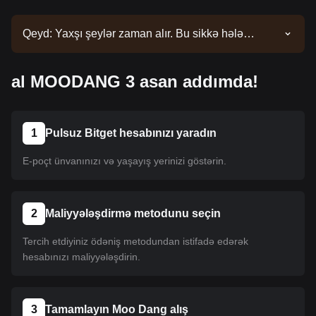
Qeyd: Yaxşı şeylər zaman alır. Bu sikkə hələ
siyahıya salınmayıb. Siyahı yeniləmələri üçün
elanlarımızı izləyin. Bitget-də mövcud olduqdan
al MOODANG 3 asan addımda!
sonra onu almaq üçün təlimatımızı izləyə bilərsiniz.
Eyni təlimat Bitget-də sadalanan bütün
kriptovalyutalara aiddir.
1
Pulsuz Bitget hesabınızı yaradın
E-poçt ünvanınızı və yaşayış yerinizi göstərin.
2
Maliyyələşdirmə metodunu seçin
Tercih etdiyiniz ödəniş metodundan istifadə edərək
hesabınızı maliyyələşdirin.
3
Tamamlayın Moo Dang alış