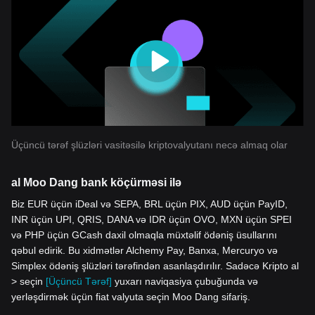
Üçüncü tərəf şlüzləri vasitəsilə kriptovalyutanı necə almaq olar
al Moo Dang bank köçürməsi ilə
Biz EUR üçün iDeal və SEPA, BRL üçün PIX, AUD üçün PayID,
INR üçün UPI, QRIS, DANA və IDR üçün OVO, MXN üçün SPEI
və PHP üçün GCash daxil olmaqla müxtəlif ödəniş üsullarını
qəbul edirik. Bu xidmətlər Alchemy Pay, Banxa, Mercuryo və
Simplex ödəniş şlüzləri tərəfindən asanlaşdırılır. Sadəcə Kripto al
> seçin
[Üçüncü Tərəf]
yuxarı naviqasiya çubuğunda və
yerləşdirmək üçün fiat valyuta seçin Moo Dang sifariş.