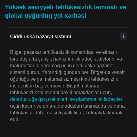
Yüksək səviyyəli təhlükəsizlik təminatı və
qlobal uyğunluq yol xəritəsi
Ciddi riskə nəzarət sistemi
Bitget peşəkar təhlükəsizlik komandası və etibarlı
tərəfdaşlarla çalışır, həmçinin istifadəçi aktivlərini və
məlumatlarını qorumaq üçün ciddi riskə nəzarət
sistemi qurub. Yarandığı gündən bəri Bitget-də vəsait
oğurluğu və ya məlumat sızması kimi təhlükəsizlik
insidentləri baş verməyib. Bitget mütəmadi
təhlükəsizlik təlimlərini daxili əməkdaşlar üçün,
dələduzluğa qarşı təlimləri isə platforma istifadəçiləri
üçün keçirir və onlara dələduzları tanımaqda və daha
təhlükəsiz, daha məsuliyyətli ticarət etməkdə kömək
edir.