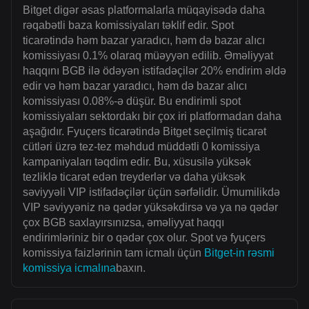
Bitget digər əsas platformalarla müqayisədə daha
rəqabətli baza komissiyaları təklif edir. Spot
ticarətində həm bazar yaradıcı, həm də bazar alıcı
komissiyası 0.1% olaraq müəyyən edilib. Əməliyyat
haqqını BGB ilə ödəyən istifadəçilər 20% endirim əldə
edir və həm bazar yaradıcı, həm də bazar alıcı
komissiyası 0.08%-ə düşür. Bu endirimli spot
komissiyaları sektordakı bir çox iri platformadan daha
aşağıdır. Fyuçers ticarətində Bitget seçilmiş ticarət
cütləri üzrə tez-tez məhdud müddətli 0 komissiya
kampaniyaları təqdim edir. Bu, xüsusilə yüksək
tezliklə ticarət edən treyderlər və daha yüksək
səviyyəli VIP istifadəçilər üçün sərfəlidir. Ümumilikdə
VIP səviyyəniz nə qədər yüksəkdirsə və ya nə qədər
çox BGB saxlayırsınızsa, əməliyyat haqqı
endirimləriniz bir o qədər çox olur. Spot və fyuçers
komissiya faizlərinin tam icmalı üçün
Bitget-in rəsmi
komissiya icmalına
baxın.