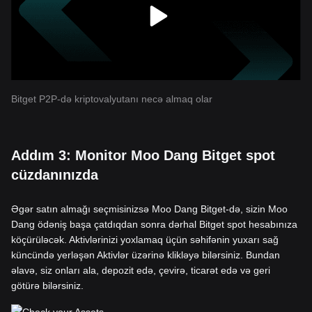
Bitget P2P-də kriptovalyutanı necə almaq olar
Addım 3: Monitor Moo Dang Bitget spot
cüzdanınızda
Əgər satın almağı seçmisinizsə Moo Dang Bitget-də, sizin Moo
Dang ödəniş başa çatdıqdan sonra dərhal Bitget spot hesabınıza
köçürüləcək. Aktivlərinizi yoxlamaq üçün səhifənin yuxarı sağ
küncündə yerləşən Aktivlər üzərinə klikləyə bilərsiniz. Bundan
əlavə, siz onları ala, depozit edə, çevirə, ticarət edə və geri
götürə bilərsiniz.