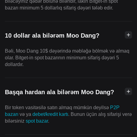
biləcəyiniz qədər bölünə biləndir, lakin Bitget-in spot
bazarı minimum 5 dollarlıq sifariş dəyəri tələb edir.
10 dollar ala bilərəm Moo Dang?
Bəli, Moo Dang 10$ dəyərində məbləğə bölmək və almaq
olar. Bitget-in spot bazarının minimum sifariş dəyəri 5
dollardır.
Başqa hardan ala bilərəm Moo Dang?
Bir token vasitəsilə satın almaq mümkün deyilsə
P2P
bazarı
və ya
debet/kredit kartı
. Bunun üçün alış sifarişi verə
bilərsiniz
spot bazar
.