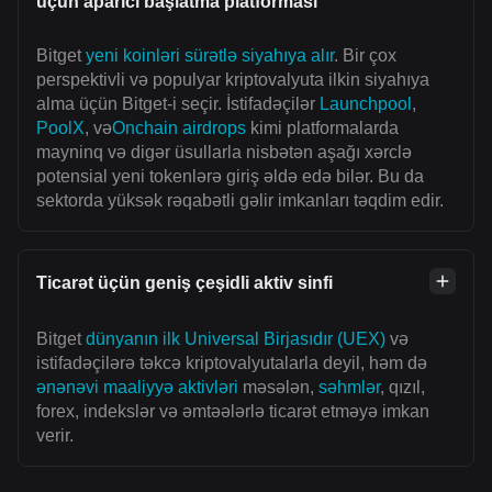
üçün aparıcı başlatma platforması
Bitget
yeni koinləri sürətlə siyahıya alır
. Bir çox
perspektivli və populyar kriptovalyuta ilkin siyahıya
alma üçün Bitget-i seçir. İstifadəçilər
Launchpool
,
PoolX
, və
Onchain airdrops
kimi platformalarda
mayninq və digər üsullarla nisbətən aşağı xərclə
potensial yeni tokenlərə giriş əldə edə bilər. Bu da
sektorda yüksək rəqabətli gəlir imkanları təqdim edir.
Ticarət üçün geniş çeşidli aktiv sinfi
Bitget
dünyanın ilk Universal Birjasıdır (UEX)
və
istifadəçilərə təkcə kriptovalyutalarla deyil, həm də
ənənəvi maaliyyə aktivləri
məsələn,
səhmlər
, qızıl,
forex, indekslər və əmtəələrlə ticarət etməyə imkan
verir.