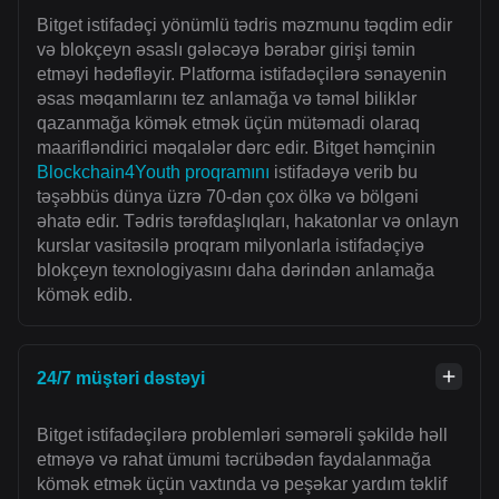
Bitget istifadəçi yönümlü tədris məzmunu təqdim edir
və blokçeyn əsaslı gələcəyə bərabər girişi təmin
etməyi hədəfləyir. Platforma istifadəçilərə sənayenin
əsas məqamlarını tez anlamağa və təməl biliklər
qazanmağa kömək etmək üçün mütəmadi olaraq
maarifləndirici məqalələr dərc edir. Bitget həmçinin
Blockchain4Youth proqramını
istifadəyə verib bu
təşəbbüs dünya üzrə 70-dən çox ölkə və bölgəni
əhatə edir. Tədris tərəfdaşlıqları, hakatonlar və onlayn
kurslar vasitəsilə proqram milyonlarla istifadəçiyə
blokçeyn texnologiyasını daha dərindən anlamağa
kömək edib.
24/7 müştəri dəstəyi
Bitget istifadəçilərə problemləri səmərəli şəkildə həll
etməyə və rahat ümumi təcrübədən faydalanmağa
kömək etmək üçün vaxtında və peşəkar yardım təklif