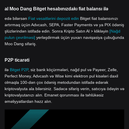
al Moo Dang Bitget hesabınızdakı fiat balansı ilə
edə bilərsən
Fiat vəsaitlərini depozit edin
Bitget fiat balansınızı
artırmaq üçün Advcash, SEPA, Faster Payments və ya PIX ödəniş
şlüzlərindən istifadə edin. Sonra Kripto Satın Al > klikləyin
[Nağd
pulun çevrilməsi]
yerləşdirmək üçün yuxarı naviqasiya çubuğunda
Moo Dang sifariş.
P2P ticarəti
ilə
Bitget P2P
, siz bank köçürmələri, nağd pul və Payeer, Zelle,
Perfect Money, Advcash və Wise kimi elektron pul kisələri daxil
olmaqla 100-dən çox ödəniş metodundan istifadə edərək
kriptovalyuta ala bilərsiniz. Sadəcə sifariş verin, satıcıya ödəyin və
kriptovalyutanızı alın. Emanet qorunması ilə təhlükəsiz
əməliyyatlardan həzz alın.