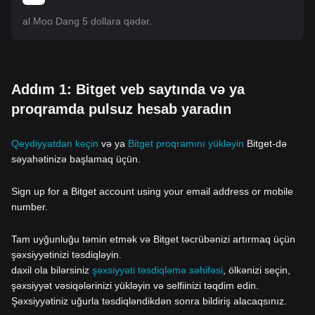
al Moo Dang 5 dollara qədər.
Addım 1: Bitget veb saytında və ya
proqramda pulsuz hesab yaradın
Qeydiyyatdan keçin
və ya
Bitget proqramını yükləyin
Bitget-də
səyahətinizə başlamaq üçün.
Sign up for a Bitget account using your email address or mobile
number.
Tam uyğunluğu təmin etmək və Bitget təcrübənizi artırmaq üçün
şəxsiyyətinizi təsdiqləyin.
daxil ola bilərsiniz
şəxsiyyəti təsdiqləmə səhifəsi
, ölkənizi seçin,
şəxsiyyət vəsiqələrinizi yükləyin və selfiinizi təqdim edin.
Şəxsiyyətiniz uğurla təsdiqləndikdən sonra bildiriş alacaqsınız.