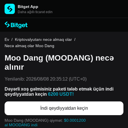
Bitget App
Daha ağıllı ticarət edin
Ev
/
Kriptovalyutanı necə almaq olar
/
Necə almaq olar Moo Dang
Moo Dang (MOODANG) necə
alınır
Yenilənib:
2026/08/08 20:35:12
(UTC+0)
Dəyərli xoş gəlmisiniz paketi tələb etmək üçün indi
qeydiyyatdan keçin
6200 USDT!
İndi qeydiyyatdan keçin
Moo Dang (MOODANG) qiymət:
$0.0001200
al MOODANG indi