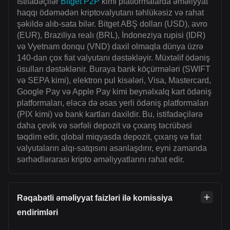
İstifadəçilər
Bitget P2P
kimi platformalarda əməliyyat
haqqı ödəmədən kriptovalyutanı təhlükəsiz və rahat
şəkildə alıb-sata bilər. Bitget ABŞ dolları (USD), avro
(EUR), Braziliya realı (BRL), İndoneziya rupisi (IDR)
və Vyetnam donqu (VND) daxil olmaqla dünya üzrə
140-dan çox fiat valyutanı dəstəkləyir. Müxtəlif ödəniş
üsulları dəstəklənir. Buraya bank köçürmələri (SWIFT
və SEPA kimi), elektron pul kisələri, Visa, Mastercard,
Google Pay və Apple Pay kimi beynəlxalq kart ödəniş
platformaları, eləcə də əsas yerli ödəniş platformaları
(PIX kimi) və bank kartları daxildir. Bu, istifadəçilərə
daha çevik və sərfəli depozit və çıxarış təcrübəsi
təqdim edir, qlobal miqyasda depozit, çıxarış və fiat
valyutaların alqı-satqısını asanlaşdırır, eyni zamanda
sərhədlərarası kripto əməliyyatlarını rahat edir.
Rəqabətli əməliyyat faizləri ilə komissiya
endirimləri