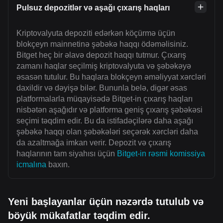
Pulsuz depozitlər və aşağı çıxarış haqları
Kriptovalyuta depoziti edərkən köçürmə üçün
blokçeyn mainnetinə şəbəkə haqqı ödəməlisiniz.
Bitget heç bir əlavə depozit haqqı tutmur. Çıxarış
zamanı haqlar seçilmiş kriptovalyuta və şəbəkəyə
əsasən tutulur. Bu haqlara blokçeyn əməliyyat xərcləri
daxildir və dəyişə bilər. Bununla belə, digər əsas
platformalarla müqayisədə Bitget-in çıxarış haqları
nisbətən aşağıdır və platforma geniş çıxarış şəbəkəsi
seçimi təqdim edir. Bu da istifadəçilərə daha aşağı
şəbəkə haqqı olan şəbəkələri seçərək xərcləri daha
da azaltmağa imkan verir. Depozit və çıxarış
haqlarının tam siyahısı üçün
Bitget-in rəsmi komissiya
icmalına
baxın.
Yeni başlayanlar üçün nəzərdə tutulub və
böyük mükafatlar təqdim edir.