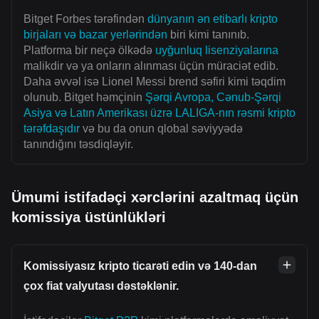
Bitget Forbes tərəfindən
dünyanın ən etibarlı kripto
birjaları və bazar yerlərindən
biri kimi tanınıb.
Platforma bir neçə ölkədə
uyğunluq lisenziyalarına
malikdir və ya onların alınması üçün müraciət edib.
Daha əvvəl isə Lionel Messi brend səfiri kimi təqdim
olunub. Bitget həmçinin
Şərqi Avropa, Cənub-Şərqi
Asiya və Latın Amerikası üzrə LALIGA-nın rəsmi kripto
tərəfdaşıdır
və bu da onun qlobal səviyyədə
tanındığını təsdiqləyir.
Ümumi istifadəçi xərclərini azaltmaq üçün
komissiya üstünlükləri
Komissiyasız kripto ticarəti edin və 140-dan
çox fiat valyutası dəstəklənir.