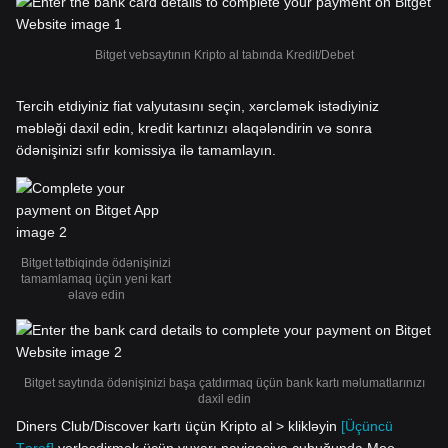
Bitget vebsaytının Kripto al tabında Kredit/Debet
Tercih etdiyiniz fiat valyutasını seçin, xərcləmək istədiyiniz
məbləği daxil edin, kredit kartınızı əlaqələndirin və sonra
ödənişinizi sıfır komissiya ilə tamamlayın.
Bitget tətbiqində ödənişinizi
tamamlamaq üçün yeni kart
əlavə edin
Bitget saytında ödənişinizi başa çatdırmaq üçün bank kartı məlumatlarınızı
daxil edin
Diners Club/Discover kartı üçün Kripto al > klikləyin
[Üçüncü