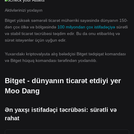
Aktivlərinizi yoxlayın
Bitget yüksək səmərəli ticarət mühərriki sayəsində dünyanın 150-
dən çox ölkə və bölgəsində
100 milyondan çox istifadəçiyə
sürətli
və stabil ticarət təcrübəsi təqdim edir. Bu da onu etibarlılıq və
sürət istəyənlər üçün uyğun edir.
Yuxarıdakı kriptovalyuta alış bələdçisi Bitget tədqiqat komandası
və Bitget hüquq komandası tərəfindən yoxlanılıb.
Bitget - dünyanın ticarət etdiyi yer
Moo Dang
Ən yaxşı istifadəçi təcrübəsi: sürətli və
rahat