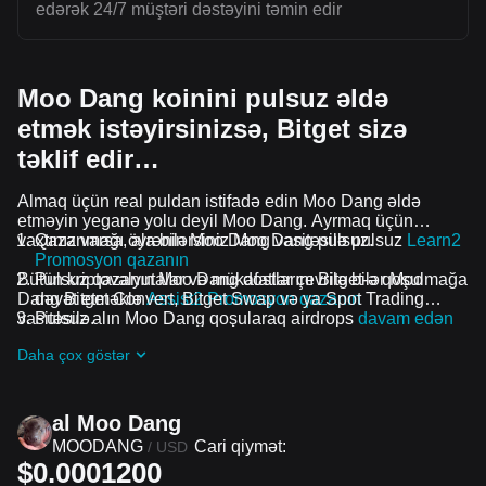
edərək 24/7 müştəri dəstəyini təmin edir
Moo Dang koinini pulsuz əldə
etmək istəyirsinizsə, Bitget sizə
təklif edir…
Almaq üçün real puldan istifadə edin Moo Dang əldə
etməyin yeganə yolu deyil Moo Dang. Ayrmaq üçün
vaxtınız varsa, ala bilərsiniz Moo Dang pulsuz.
Qazanmağı öyrənin Moo Dang vasitəsilə pulsuz
Learn2
Promosyon qazanın
Bütün kriptovalyutalar və mükafatlar çevrilə bilər Moo
Pulsuz qazanın Moo Dang dostlarını Bitget-ə qoşulmağa
Dang Bitget Convert, Bitget Swap və ya Spot Trading
dəvət etməklə
Assist2 Promosyon qazanın
vasitəsilə.
Pulsuz alın Moo Dang qoşularaq airdrops
davam edən
problemlər və promosyonlar
Daha çox göstər
al Moo Dang
MOODANG
Cari qiymət:
/
USD
$0.0001200