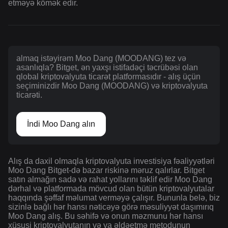
etməyə kömək edir.
almaq istəyirəm Moo Dang (MOODANG) tez və
asanlıqla? Bitget, ən yaxşı istifadəçi təcrübəsi olan
qlobal kriptovalyuta ticarət platformasıdır - alış üçün
seçiminizdir Moo Dang (MOODANG) və kriptovalyuta
ticarəti.
İndi Moo Dang alın
Alış da daxil olmaqla kriptovalyuta investisiya fəaliyyətləri
Moo Dang Bitget-də bazar riskinə məruz qalırlar. Bitget
satın almağın sadə və rahat yollarını təklif edir Moo Dang
dərhal və platformada mövcud olan bütün kriptovalyutalar
haqqında şəffaf məlumat verməyə çalışır. Bununla belə, biz
sizinlə bağlı hər hansı nəticəyə görə məsuliyyət daşımırıq
Moo Dang alış. Bu səhifə və onun məzmunu hər hansı
xüsusi kriptovalyutanın və ya əldəetmə metodunun