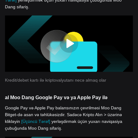
Tərəf]
yerləşdirmək üçün yuxarı naviqasiya çubuğunda Moo
Dang sifariş.
Kredit/debet kartı ilə kriptovalyutanı necə almaq olar
al Moo Dang Google Pay və ya Apple Pay ilə
Google Pay və Apple Pay balansınızın çevrilməsi Moo Dang
Bitget-də asan və təhlükəsizdir. Sadəcə Kripto Alın > üzərinə
klikləyin
[Üçüncü Tərəf]
yerləşdirmək üçün yuxarı naviqasiya
çubuğunda Moo Dang sifariş.