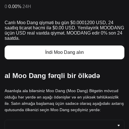
0
0.00%
24H
Canlı Moo Dang qiyməti bu gün $0.0001200 USD, 24
saatlıq ticarət həcmi ilə $0.00 USD. Yeniləyirik MOODANG
üçün USD real vaxtda qiymət. MOODANG edir 0% son 24
saatda.
İndi Moo Dang alın
al Moo Dang fərqli bir ölkədə
Asanlıqla ala bilərsiniz Moo Dang (Moo Dang) Bitgetin mövcud
olduğu hər yerdə ən aşağı ödənişlər və ən yüksək təhlükəsizlik
ilə. Satın almağa başlamaq üçün sadəcə olaraq aşağıdakı axtarış
qutusunda ölkənizi seçin Moo Dang seçdiyiniz yerdə: