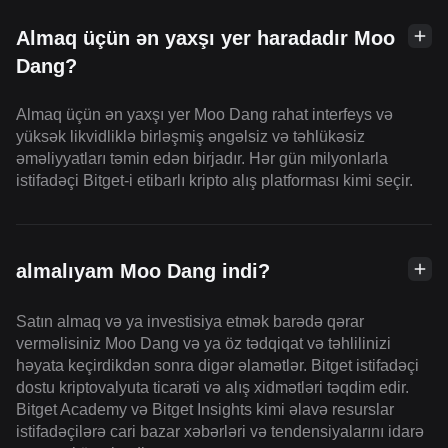
Almaq üçün ən yaxşı yer haradadır Moo
Dang?
Almaq üçün ən yaxşı yer Moo Dang rahat interfeys və
yüksək likvidliklə birləşmiş əngəlsiz və təhlükəsiz
əməliyyatları təmin edən birjadır. Hər gün milyonlarla
istifadəçi Bitget-i etibarlı kripto alış platforması kimi seçir.
almalıyam Moo Dang indi?
Satın almaq və ya investisiya etmək barədə qərar
verməlisiniz Moo Dang və ya öz tədqiqat və təhlilinizi
həyata keçirdikdən sonra digər əlamətlər. Bitget istifadəçi
dostu kriptovalyuta ticarəti və alış xidmətləri təqdim edir.
Bitget Academy və Bitget Insights kimi əlavə resurslar
istifadəçilərə cari bazar xəbərləri və tendensiyalarını idarə