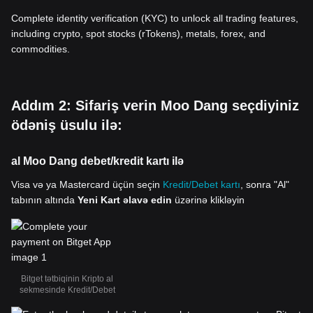
Complete identity verification (KYC) to unlock all trading features,
including crypto, spot stocks (rTokens), metals, forex, and
commodities.
Addım 2: Sifariş verin Moo Dang seçdiyiniz
ödəniş üsulu ilə:
al Moo Dang debet/kredit kartı ilə
Visa və ya Mastercard üçün seçin
Kredit/Debet kartı
, sonra "Al"
tabının altında
Yeni Kart əlavə edin
üzərinə klikləyin
Bitget tətbiqinin Kripto al
sekmesinde Kredit/Debet