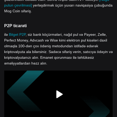
pulun çevrilməsi]
yerləşdirmək üçün yuxarı naviqasiya çubuğunda
Mog Coin sifariş.
P2P ticarəti
ilə
Bitget P2P
, siz bank köçürmələri, nağd pul və Payeer, Zelle,
Perfect Money, Advcash və Wise kimi elektron pul kisələri daxil
olmaqla 100-dən çox ödəniş metodundan istifadə edərək
kriptovalyuta ala bilərsiniz. Sadəcə sifariş verin, satıcıya ödəyin və
kriptovalyutanızı alın. Emanet qorunması ilə təhlükəsiz
əməliyyatlardan həzz alın.