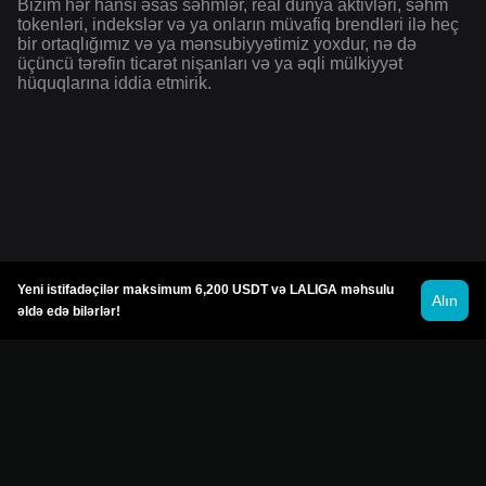
Bizim hər hansı əsas səhmlər, real dünya aktivləri, səhm
tokenləri, indekslər və ya onların müvafiq brendləri ilə heç
bir ortaqlığımız və ya mənsubiyyətimiz yoxdur, nə də
üçüncü tərəfin ticarət nişanları və ya əqli mülkiyyət
hüquqlarına iddia etmirik.
Yeni istifadəçilər maksimum 6,200 USDT və LALIGA məhsulu
Alın
əldə edə bilərlər!