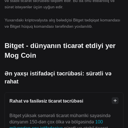
və stabil ticarət təcrübəsi təqdim edir. Bu da onu etibarlılıq və
sürət istəyənlər üçün uyğun edir.
Yuxarıdakı kriptovalyuta alış bələdçisi Bitget tədqiqat komandası
və Bitget hüquq komandası tərəfindən yoxlanılıb.
Bitget - dünyanın ticarət etdiyi yer
Mog Coin
Ən yaxşı istifadəçi təcrübəsi: sürətli və
rahat
Rahat və fasiləsiz ticarət təcrübəsi
Bitget yüksək səmərəli ticarət mühərriki sayəsində
dünyanın 150-dən çox ölkə və bölgəsində
100