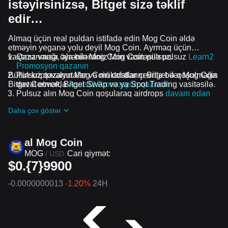
istəyirsinizsə, Bitget sizə təklif
edir…
Almaq üçün real puldan istifadə edin Mog Coin əldə
etməyin yeganə yolu deyil Mog Coin. Ayrmaq üçün
vaxtınız varsa, ala bilərsiniz Mog Coin pulsuz.
Qazanmağı öyrənin Mog Coin vasitəsilə pulsuz
Learn2
Promosyon qazanın
Bütün kriptovalyutalar və mükafatlar çevrilə bilər Mog Coin
Pulsuz qazanın Mog Coin dostlarını Bitget-ə qoşulmağa
Bitget Convert, Bitget Swap və ya Spot Trading vasitəsilə.
dəvət etməklə
Assist2 Promosyon qazanın
Pulsuz alın Mog Coin qoşularaq airdrops
davam edən
problemlər və promosyonlar
Daha çox göstər
al Mog Coin
MOG
Cari qiymət:
/
USD
$0.{7}9900
-0.0000000013
-1.20%
24H