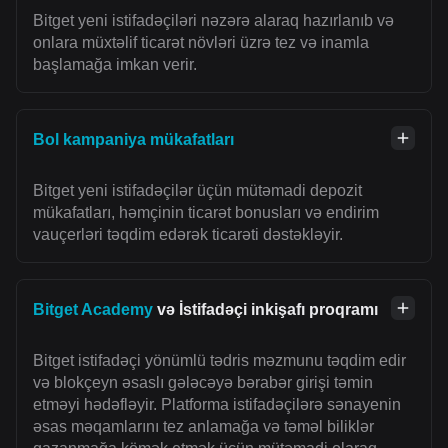
Bitget yeni istifadəçiləri nəzərə alaraq hazırlanıb və
onlara müxtəlif ticarət növləri üzrə tez və inamla
başlamağa imkan verir.
Bol kampaniya mükafatları
Bitget yeni istifadəçilər üçün mütəmadi depozit
mükafatları, həmçinin ticarət bonusları və endirim
vauçerləri təqdim edərək ticarəti dəstəkləyir.
Bitget Academy
və İstifadəçi inkişafı proqramı
Bitget istifadəçi yönümlü tədris məzmunu təqdim edir
və blokçeyn əsaslı gələcəyə bərabər girişi təmin
etməyi hədəfləyir. Platforma istifadəçilərə sənayenin
əsas məqamlarını tez anlamağa və təməl biliklər