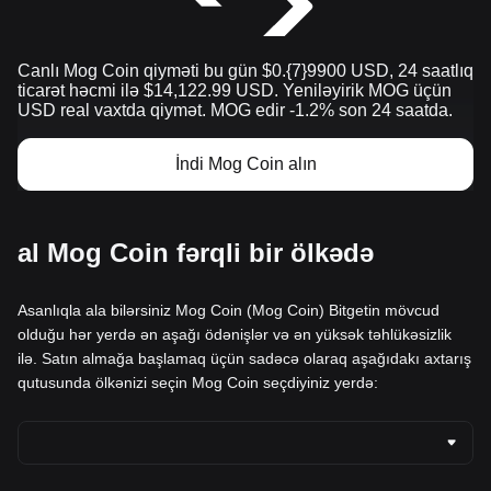
Canlı Mog Coin qiyməti bu gün $0.{​7}9900 USD, 24 saatlıq
ticarət həcmi ilə $14,122.99 USD. Yeniləyirik MOG üçün
USD real vaxtda qiymət. MOG edir -1.2% son 24 saatda.
İndi Mog Coin alın
al Mog Coin fərqli bir ölkədə
Asanlıqla ala bilərsiniz Mog Coin (Mog Coin) Bitgetin mövcud
olduğu hər yerdə ən aşağı ödənişlər və ən yüksək təhlükəsizlik
ilə. Satın almağa başlamaq üçün sadəcə olaraq aşağıdakı axtarış
qutusunda ölkənizi seçin Mog Coin seçdiyiniz yerdə: