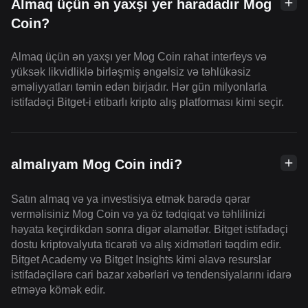
Almaq üçün ən yaxşı yer haradadır Mog
Coin?
Almaq üçün ən yaxşı yer Mog Coin rahat interfeys və
yüksək likvidliklə birləşmiş əngəlsiz və təhlükəsiz
əməliyyatları təmin edən birjadır. Hər gün milyonlarla
istifadəçi Bitget-i etibarlı kripto alış platforması kimi seçir.
almalıyam Mog Coin indi?
Satın almaq və ya investisiya etmək barədə qərar
verməlisiniz Mog Coin və ya öz tədqiqat və təhlilinizi
həyata keçirdikdən sonra digər əlamətlər. Bitget istifadəçi
dostu kriptovalyuta ticarəti və alış xidmətləri təqdim edir.
Bitget Academy və Bitget Insights kimi əlavə resurslar
istifadəçilərə cari bazar xəbərləri və tendensiyalarını idarə
etməyə kömək edir.