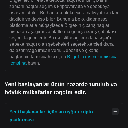
Bitget heç bir əlavə depozit haqqı tutmur. Çıxarış
zamanı haqlar seçilmiş kriptovalyuta və şəbəkəyə
əsasən tutulur. Bu haqlara blokçeyn əməliyyat xərcləri
daxildir və dəyişə bilər. Bununla belə, digər əsas
platformalarla müqayisədə Bitget-in çıxarış haqları
nisbətən aşağıdır və platforma geniş çıxarış şəbəkəsi
seçimi təqdim edir. Bu da istifadəçilərə daha aşağı
şəbəkə haqqı olan şəbəkələri seçərək xərcləri daha
da azaltmağa imkan verir. Depozit və çıxarış
haqlarının tam siyahısı üçün
Bitget-in rəsmi komissiya
icmalına
baxın.
Yeni başlayanlar üçün nəzərdə tutulub və
böyük mükafatlar təqdim edir.
Yeni başlayanlar üçün ən uyğun kripto
platforması