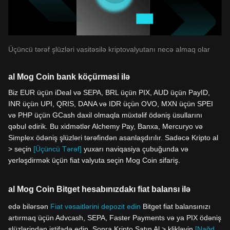
Üçüncü tərəf şlüzləri vasitəsilə kriptovalyutanı necə almaq olar
al Mog Coin bank köçürməsi ilə
Biz EUR üçün iDeal və SEPA, BRL üçün PIX, AUD üçün PayID,
INR üçün UPI, QRIS, DANA və IDR üçün OVO, MXN üçün SPEI
və PHP üçün GCash daxil olmaqla müxtəlif ödəniş üsullarını
qəbul edirik. Bu xidmətlər Alchemy Pay, Banxa, Mercuryo və
Simplex ödəniş şlüzləri tərəfindən asanlaşdırılır. Sadəcə Kripto al
> seçin
[Üçüncü Tərəf]
yuxarı naviqasiya çubuğunda və
yerləşdirmək üçün fiat valyuta seçin Mog Coin sifariş.
al Mog Coin Bitget hesabınızdakı fiat balansı ilə
edə bilərsən
Fiat vəsaitlərini depozit edin
Bitget fiat balansınızı
artırmaq üçün Advcash, SEPA, Faster Payments və ya PIX ödəniş
şlüzlərindən istifadə edin. Sonra Kripto Satın Al > klikləyin
[Nağd