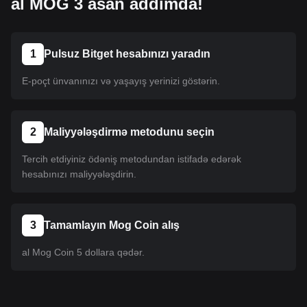
al MOG 3 asan addımda!
1
Pulsuz Bitget hesabınızı yaradın
E-poçt ünvanınızı və yaşayış yerinizi göstərin.
2
Maliyyələşdirmə metodunu seçin
Tercih etdiyiniz ödəniş metodundan istifadə edərək
hesabınızı maliyyələşdirin.
3
Tamamlayın Mog Coin alış
al Mog Coin 5 dollara qədər.