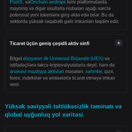
PoolX
, və
Onchain airdrops
kimi platformalarda
mayninq və digər üsullarla nisbətən aşağı xərclə
potensial yeni tokenlərə giriş əldə edə bilər. Bu da
sektorda yüksək rəqabətli gəlir imkanları təqdim edir.
Ticarət üçün geniş çeşidli aktiv sinfi
Bitget
dünyanın ilk Universal Birjasıdır (UEX)
və
istifadəçilərə təkcə kriptovalyutalarla deyil, həm də
ənənəvi maaliyyə aktivləri
məsələn,
səhmlər
, qızıl,
forex, indekslər və əmtəələrlə ticarət etməyə imkan
verir.
Yüksək səviyyəli təhlükəsizlik təminatı və
qlobal uyğunluq yol xəritəsi