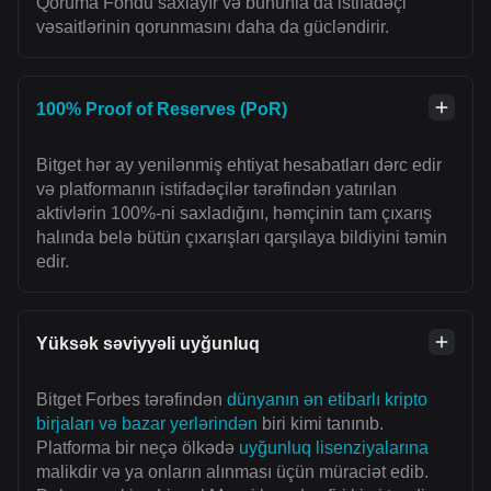
Qoruma Fondu saxlayır və bununla da istifadəçi
vəsaitlərinin qorunmasını daha da gücləndirir.
100% Proof of Reserves (PoR)
Bitget hər ay yenilənmiş ehtiyat hesabatları dərc edir
və platformanın istifadəçilər tərəfindən yatırılan
aktivlərin 100%-ni saxladığını, həmçinin tam çıxarış
halında belə bütün çıxarışları qarşılaya bildiyini təmin
edir.
Yüksək səviyyəli uyğunluq
Bitget Forbes tərəfindən
dünyanın ən etibarlı kripto
birjaları və bazar yerlərindən
biri kimi tanınıb.
Platforma bir neçə ölkədə
uyğunluq lisenziyalarına
malikdir və ya onların alınması üçün müraciət edib.