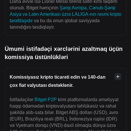
Daha əvvəl isə Lionel Messi brend səfiri kimi təqdim
olunub. Bitget həmçinin
Şərqi Avropa, Cənub-Şərqi
Asiya və Latın Amerikası üzrə LALIGA-nın rəsmi kripto
tərəfdaşıdır
və bu da onun qlobal səviyyədə
tanındığını təsdiqləyir.
Ümumi istifadəçi xərclərini azaltmaq üçün
komissiya üstünlükləri
Komissiyasız kripto ticarəti edin və 140-dan
çox fiat valyutası dəstəklənir.
İstifadəçilər
Bitget P2P
kimi platformalarda əməliyyat
haqqı ödəmədən kriptovalyutanı təhlükəsiz və rahat
şəkildə alıb-sata bilər. Bitget ABŞ dolları (USD), avro
(EUR), Braziliya realı (BRL), İndoneziya rupisi (IDR)
və Vyetnam donqu (VND) daxil olmaqla dünya üzrə