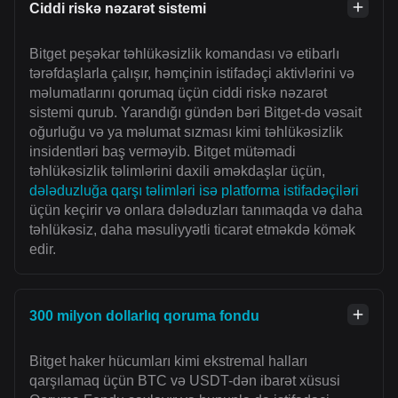
Ciddi riskə nəzarət sistemi
Bitget peşəkar təhlükəsizlik komandası və etibarlı
tərəfdaşlarla çalışır, həmçinin istifadəçi aktivlərini və
məlumatlarını qorumaq üçün ciddi riskə nəzarət
sistemi qurub. Yarandığı gündən bəri Bitget-də vəsait
oğurluğu və ya məlumat sızması kimi təhlükəsizlik
insidentləri baş verməyib. Bitget mütəmadi
təhlükəsizlik təlimlərini daxili əməkdaşlar üçün,
dələduzluğa qarşı təlimləri isə platforma istifadəçiləri
üçün keçirir və onlara dələduzları tanımaqda və daha
təhlükəsiz, daha məsuliyyətli ticarət etməkdə kömək
edir.
300 milyon dollarlıq qoruma fondu
Bitget haker hücumları kimi ekstremal halları
qarşılamaq üçün BTC və USDT-dən ibarət xüsusi