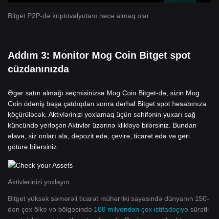
Bitget P2P-də kriptovalyutanı necə almaq olar
Addım 3: Monitor Mog Coin Bitget spot
cüzdanınızda
Əgər satın almağı seçmisinizsə Mog Coin Bitget-də, sizin Mog
Coin ödəniş başa çatdıqdan sonra dərhal Bitget spot hesabınıza
köçürüləcək. Aktivlərinizi yoxlamaq üçün səhifənin yuxarı sağ
küncündə yerləşən Aktivlər üzərinə klikləyə bilərsiniz. Bundan
əlavə, siz onları ala, depozit edə, çevirə, ticarət edə və geri
götürə bilərsiniz.
Aktivlərinizi yoxlayın
Bitget yüksək səmərəli ticarət mühərriki sayəsində dünyanın 150-
dən çox ölkə və bölgəsində
100 milyondan çox istifadəçiyə
sürətli