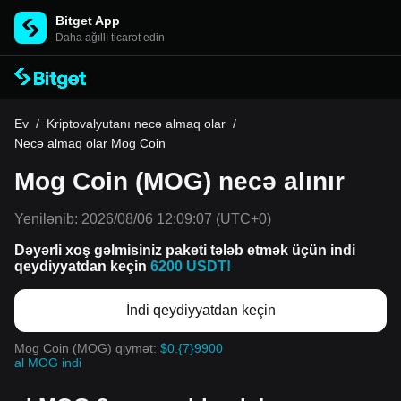
Bitget App
Daha ağıllı ticarət edin
Ev
/
Kriptovalyutanı necə almaq olar
/
Necə almaq olar Mog Coin
Mog Coin (MOG) necə alınır
Yenilənib:
2026/08/06 12:09:07
(UTC+0)
Dəyərli xoş gəlmisiniz paketi tələb etmək üçün indi
qeydiyyatdan keçin
6200 USDT!
İndi qeydiyyatdan keçin
Mog Coin (MOG) qiymət:
$0.{7}9900
al MOG indi