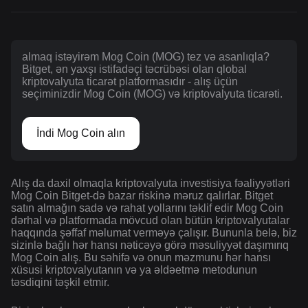
almaq istəyirəm Mog Coin (MOG) tez və asanlıqla?
Bitget, ən yaxşı istifadəçi təcrübəsi olan qlobal
kriptovalyuta ticarət platformasıdır - alış üçün
seçiminizdir Mog Coin (MOG) və kriptovalyuta ticarəti.
İndi Mog Coin alın
Alış da daxil olmaqla kriptovalyuta investisiya fəaliyyətləri
Mog Coin Bitget-də bazar riskinə məruz qalırlar. Bitget
satın almağın sadə və rahat yollarını təklif edir Mog Coin
dərhal və platformada mövcud olan bütün kriptovalyutalar
haqqında şəffaf məlumat verməyə çalışır. Bununla belə, biz
sizinlə bağlı hər hansı nəticəyə görə məsuliyyət daşımırıq
Mog Coin alış. Bu səhifə və onun məzmunu hər hansı
xüsusi kriptovalyutanın və ya əldəetmə metodunun
təsdiqini təşkil etmir.