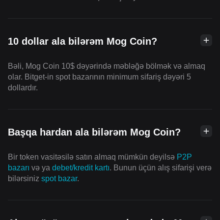
10 dollar ala bilərəm Mog Coin?
Bəli, Mog Coin 10$ dəyərində məbləğə bölmək və almaq
olar. Bitget-in spot bazarının minimum sifariş dəyəri 5
dollardır.
Başqa hardan ala bilərəm Mog Coin?
Bir token vasitəsilə satın almaq mümkün deyilsə
P2P
bazarı
və ya
debet/kredit kartı
. Bunun üçün alış sifarişi verə
bilərsiniz
spot bazar
.