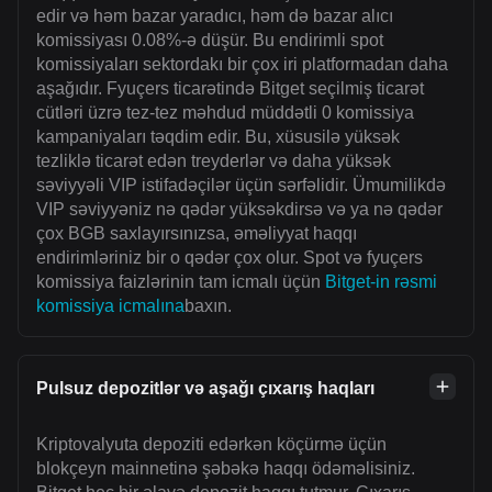
edir və həm bazar yaradıcı, həm də bazar alıcı
komissiyası 0.08%-ə düşür. Bu endirimli spot
komissiyaları sektordakı bir çox iri platformadan daha
aşağıdır. Fyuçers ticarətində Bitget seçilmiş ticarət
cütləri üzrə tez-tez məhdud müddətli 0 komissiya
kampaniyaları təqdim edir. Bu, xüsusilə yüksək
tezliklə ticarət edən treyderlər və daha yüksək
səviyyəli VIP istifadəçilər üçün sərfəlidir. Ümumilikdə
VIP səviyyəniz nə qədər yüksəkdirsə və ya nə qədər
çox BGB saxlayırsınızsa, əməliyyat haqqı
endirimləriniz bir o qədər çox olur. Spot və fyuçers
komissiya faizlərinin tam icmalı üçün
Bitget-in rəsmi
komissiya icmalına
baxın.
Pulsuz depozitlər və aşağı çıxarış haqları
Kriptovalyuta depoziti edərkən köçürmə üçün
blokçeyn mainnetinə şəbəkə haqqı ödəməlisiniz.