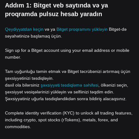
Addım 1: Bitget veb saytında və ya
proqramda pulsuz hesab yaradın
Qeydiyyatdan keçin
və ya
Bitget proqramını yükləyin
Bitget-də
səyahətinizə başlamaq üçün.
Sign up for a Bitget account using your email address or mobile
number.
Tam uyğunluğu təmin etmək və Bitget təcrübənizi artırmaq üçün
şəxsiyyətinizi təsdiqləyin.
daxil ola bilərsiniz
şəxsiyyəti təsdiqləmə səhifəsi
, ölkənizi seçin,
şəxsiyyət vəsiqələrinizi yükləyin və selfiinizi təqdim edin.
Şəxsiyyətiniz uğurla təsdiqləndikdən sonra bildiriş alacaqsınız.
Complete identity verification (KYC) to unlock all trading features,
including crypto, spot stocks (rTokens), metals, forex, and
commodities.