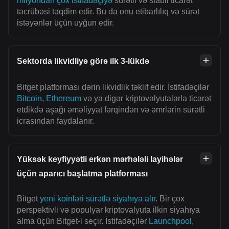
milyondan çox istifadəçiyə
sürətli və stabil ticarət
təcrübəsi təqdim edir. Bu da onu etibarlılıq və sürət
istəyənlər üçün uyğun edir.
Sektorda likvidliyə görə ilk 3-lükdə
Bitget platforması dərin likvidlik təklif edir. İstifadəçilər
Bitcoin
,
Ethereum
və ya digər kriptovalyutalarla ticarət
etdikdə aşağı əməliyyat fərqindən və əmrlərin sürətli
icrasından faydalanır.
Yüksək keyfiyyətli erkən mərhələli layihələr
üçün aparıcı başlatma platforması
Bitget
yeni koinləri sürətlə siyahıya alır
. Bir çox
perspektivli və populyar kriptovalyuta ilkin siyahıya
alma üçün Bitget-i seçir. İstifadəçilər
Launchpool
,