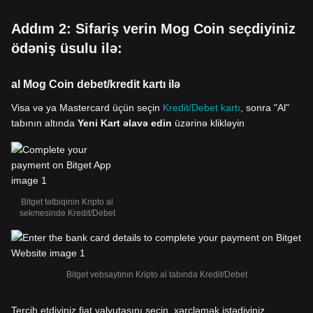
Addım 2: Sifariş verin Mog Coin seçdiyiniz
ödəniş üsulu ilə:
al Mog Coin debet/kredit kartı ilə
Visa və ya Mastercard üçün seçin
Kredit/Debet kartı
, sonra "Al"
tabının altında
Yeni Kart əlavə edin
üzərinə klikləyin
Bitget tətbiqinin Kripto al
sekmesinde Kredit/Debet
Bitget vebsaytının Kripto al tabında Kredit/Debet
Tercih etdiyiniz fiat valyutasını seçin, xərcləmək istədiyiniz