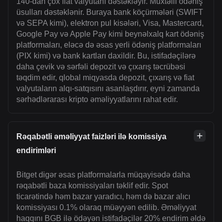
140-dan çox fiat valyutanı dəstəkləyir. Müxtəlif ödəniş
üsulları dəstəklənir. Buraya bank köçürmələri (SWIFT
və SEPA kimi), elektron pul kisələri, Visa, Mastercard,
Google Pay və Apple Pay kimi beynəlxalq kart ödəniş
platformaları, eləcə də əsas yerli ödəniş platformaları
(PIX kimi) və bank kartları daxildir. Bu, istifadəçilərə
daha çevik və sərfəli depozit və çıxarış təcrübəsi
təqdim edir, qlobal miqyasda depozit, çıxarış və fiat
valyutaların alqı-satqısını asanlaşdırır, eyni zamanda
sərhədlərarası kripto əməliyyatlarını rahat edir.
Rəqabətli əməliyyat faizləri ilə komissiya
endirimləri
Bitget digər əsas platformalarla müqayisədə daha
rəqabətli baza komissiyaları təklif edir. Spot
ticarətində həm bazar yaradıcı, həm də bazar alıcı
komissiyası 0.1% olaraq müəyyən edilib. Əməliyyat
haqqını BGB ilə ödəyən istifadəçilər 20% endirim əldə